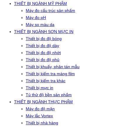
THIẾT BỊ NGÀNH MỸ PHẨM
Máy đo cấu trúc sản phẩm
Máy đo pH
Máy so màu da
THIẾT BỊ NGÀNH SƠN MỰC IN
Thiết bị đo độ bóng
Thiết bị đo độ dày
Thiết bị đo độ nhớt
Thiết bị đo độ phủ
Thiết bị khuấy, phân tán mẫu
Thiết bị kiểm tra màng film
Thiết bị kiểm tra khác
Thiết bị mực in
Tủ thử độ bền sản phẩm
THIẾT BỊ NGÀNH THỰC PHẨM
Máy đo độ mặn
Máy lắc Vortex
Thiết bị nhà hàng