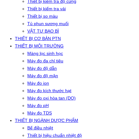
Thiết bị kiểm tra độ cứng
Thiết bị kiểm tra vải
Thiết bị so màu
Tủ phun sương muối
VẬT TƯ BAO BÌ
THIẾT BỊ CƠ BẢN PTN
THIẾT BỊ MÔI TRƯỜNG
Màng lọc sinh học
Máy đo đa chỉ tiêu
Máy đo độ dẫn
Máy đo độ mặn
Máy đo ion
Máy đo kích thước hạt
Máy đo oxi hòa tan (DO)
Máy đo pH
Máy đo TDS
THIẾT BỊ NGÀNH DƯỢC PHẨM
Bể điều nhiệt
Thiết bị hiệu chuẩn nhiệt độ