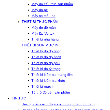
Máy đo cấu trúc sản phẩm
Máy đo pH
Máy so màu da
THIẾT BỊ THỰC PHẨM
Máy đo độ mặn
Máy lắc Vortex
Thiết bị nhà hàng
THIẾT BỊ SƠN MỰC IN
Thiết bị đo độ bóng
Thiết bị đo độ nhớt
Thiết bị đo độ phủ
Thiết bị đo tỷ trọng
Thiết bị kiểm tra màng film
Thiết bị kiểm tra khác
Thiết bị mực in
Tủ thử độ bền sản phẩm
TIN TỨC
Hướng dẫn cách chọn cốc đo độ nhớt phù hợp