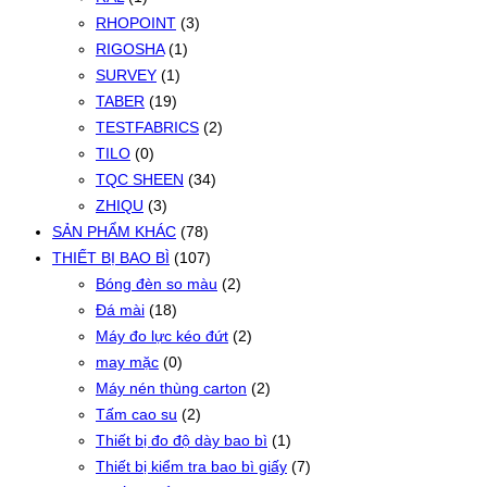
RHOPOINT
(3)
RIGOSHA
(1)
SURVEY
(1)
TABER
(19)
TESTFABRICS
(2)
TILO
(0)
TQC SHEEN
(34)
ZHIQU
(3)
SẢN PHẨM KHÁC
(78)
THIẾT BỊ BAO BÌ
(107)
Bóng đèn so màu
(2)
Đá mài
(18)
Máy đo lực kéo đứt
(2)
may mặc
(0)
Máy nén thùng carton
(2)
Tấm cao su
(2)
Thiết bị đo độ dày bao bì
(1)
Thiết bị kiểm tra bao bì giấy
(7)