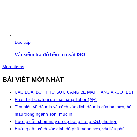
Đọc tiếp
Vải kiểm tra độ bền ma sát ISO
More items
BÀI VIẾT MỚI NHẤT
CÁC LOẠI BÚT THỬ SỨC CĂNG BỀ MẶT HÃNG ARCOTEST
Phân biệt các loại đá mài hãng Taber (Mỹ)
Tìm hiểu về độ mịn và cách xác định độ mịn của hạt sơn, bột
màu trong ngành sơn, mực in
Hướng dẫn chọn máy đo độ bóng hãng KSJ phù hợp
Hướng dẫn cách xác định độ phủ màng sơn, vật liệu phủ