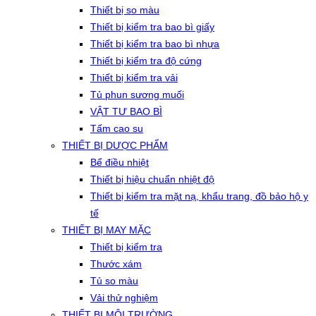
Thiết bị so màu
Thiết bị kiểm tra bao bì giấy
Thiết bị kiểm tra bao bì nhựa
Thiết bị kiểm tra độ cứng
Thiết bị kiểm tra vải
Tủ phun sương muối
VẬT TƯ BAO BÌ
Tấm cao su
THIẾT BỊ DƯỢC PHẨM
Bể điều nhiệt
Thiết bị hiệu chuẩn nhiệt độ
Thiết bị kiểm tra mặt nạ, khẩu trang, đồ bảo hộ y
tế
THIẾT BỊ MAY MẶC
Thiết bị kiểm tra
Thước xám
Tủ so màu
Vải thử nghiệm
THIẾT BỊ MÔI TRƯỜNG