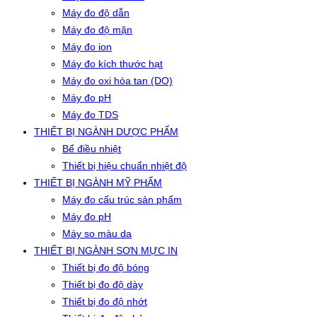
Máy đo độ dẫn
Máy đo độ mặn
Máy đo ion
Máy đo kích thước hạt
Máy đo oxi hòa tan (DO)
Máy đo pH
Máy đo TDS
THIẾT BỊ NGÀNH DƯỢC PHẨM
Bể điều nhiệt
Thiết bị hiệu chuẩn nhiệt độ
THIẾT BỊ NGÀNH MỸ PHẨM
Máy đo cấu trúc sản phẩm
Máy đo pH
Máy so màu da
THIẾT BỊ NGÀNH SƠN MỰC IN
Thiết bị đo độ bóng
Thiết bị đo độ dày
Thiết bị đo độ nhớt