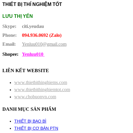
THIẾT BỊ THÍ NGHIỆM TỐT
LƯU THỊ YẾN
Skype:
citi.yeudau
Phone:
094.936.0692 (Zalo)
Email:
Yenluu010@gmail.com
Shopee:
Yenluu010
LIÊN KẾT WEBSITE
www.thietbithinghiems.com
www.thietbithinghiemtot.com
www.chobuonvn.com
DANH MỤC SẢN PHẨM
THIẾT BỊ BAO BÌ
THIẾT BỊ CƠ BẢN PTN