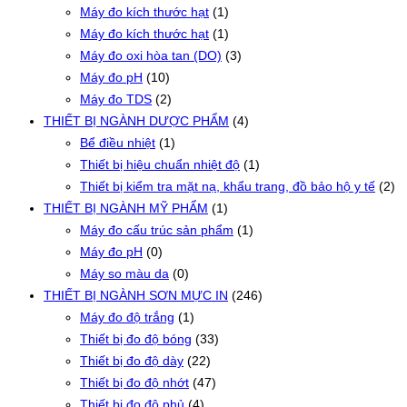
Máy đo kích thước hạt
(1)
Máy đo kích thước hạt
(1)
Máy đo oxi hòa tan (DO)
(3)
Máy đo pH
(10)
Máy đo TDS
(2)
THIẾT BỊ NGÀNH DƯỢC PHẨM
(4)
Bể điều nhiệt
(1)
Thiết bị hiệu chuẩn nhiệt độ
(1)
Thiết bị kiểm tra mặt nạ, khẩu trang, đồ bảo hộ y tế
(2)
THIẾT BỊ NGÀNH MỸ PHẨM
(1)
Máy đo cấu trúc sản phẩm
(1)
Máy đo pH
(0)
Máy so màu da
(0)
THIẾT BỊ NGÀNH SƠN MỰC IN
(246)
Máy đo độ trắng
(1)
Thiết bị đo độ bóng
(33)
Thiết bị đo độ dày
(22)
Thiết bị đo độ nhớt
(47)
Thiết bị đo độ phủ
(4)