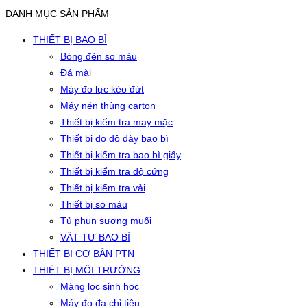
DANH MỤC SẢN PHẨM
THIẾT BỊ BAO BÌ
Bóng đèn so màu
Đá mài
Máy đo lực kéo đứt
Máy nén thùng carton
Thiết bị kiểm tra may mặc
Thiết bị đo độ dày bao bì
Thiết bị kiểm tra bao bì giấy
Thiết bị kiểm tra độ cứng
Thiết bị kiểm tra vải
Thiết bị so màu
Tủ phun sương muối
VẬT TƯ BAO BÌ
THIẾT BỊ CƠ BẢN PTN
THIẾT BỊ MÔI TRƯỜNG
Màng lọc sinh học
Máy đo đa chỉ tiêu