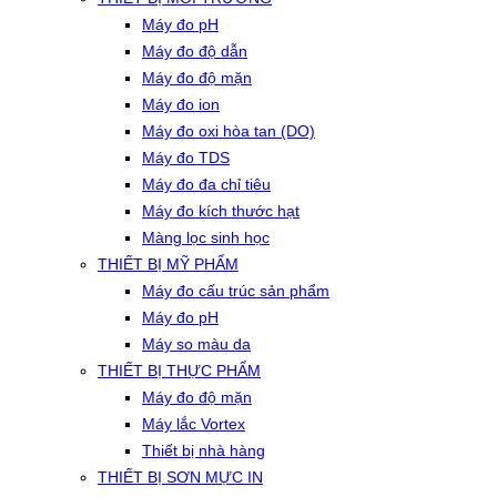
Máy đo pH
Máy đo độ dẫn
Máy đo độ mặn
Máy đo ion
Máy đo oxi hòa tan (DO)
Máy đo TDS
Máy đo đa chỉ tiêu
Máy đo kích thước hạt
Màng lọc sinh học
THIẾT BỊ MỸ PHẨM
Máy đo cấu trúc sản phẩm
Máy đo pH
Máy so màu da
THIẾT BỊ THỰC PHẨM
Máy đo độ mặn
Máy lắc Vortex
Thiết bị nhà hàng
THIẾT BỊ SƠN MỰC IN