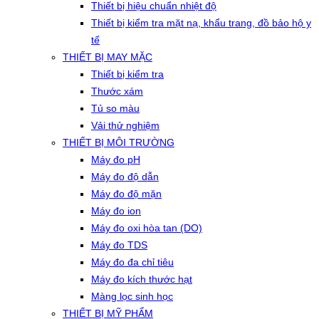
Thiết bị hiệu chuẩn nhiệt độ
Thiết bị kiểm tra mặt nạ, khẩu trang, đồ bảo hộ y
tế
THIẾT BỊ MAY MẶC
Thiết bị kiểm tra
Thước xám
Tủ so màu
Vải thử nghiệm
THIẾT BỊ MÔI TRƯỜNG
Máy đo pH
Máy đo độ dẫn
Máy đo độ mặn
Máy đo ion
Máy đo oxi hòa tan (DO)
Máy đo TDS
Máy đo đa chỉ tiêu
Máy đo kích thước hạt
Màng lọc sinh học
THIẾT BỊ MỸ PHẨM