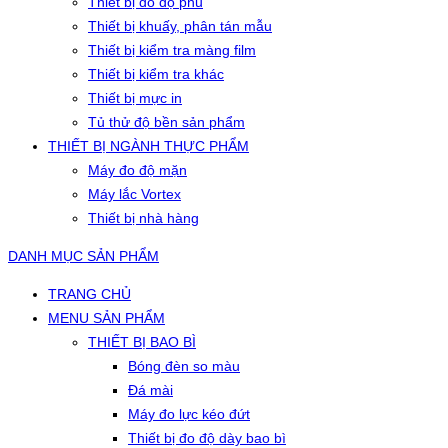
Thiết bị đo độ phủ
Thiết bị khuấy, phân tán mẫu
Thiết bị kiểm tra màng film
Thiết bị kiểm tra khác
Thiết bị mực in
Tủ thử độ bền sản phẩm
THIẾT BỊ NGÀNH THỰC PHẨM
Máy đo độ mặn
Máy lắc Vortex
Thiết bị nhà hàng
DANH MỤC SẢN PHẨM
TRANG CHỦ
MENU SẢN PHẨM
THIẾT BỊ BAO BÌ
Bóng đèn so màu
Đá mài
Máy đo lực kéo đứt
Thiết bị đo độ dày bao bì