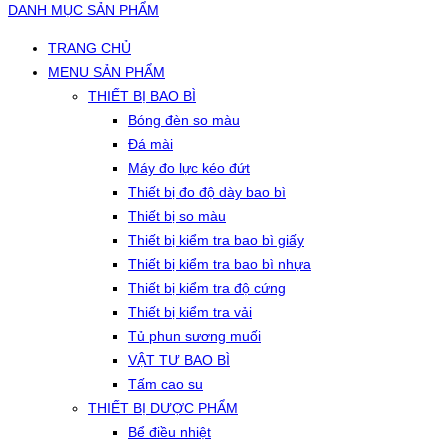
DANH MỤC SẢN PHẨM
TRANG CHỦ
MENU SẢN PHẨM
THIẾT BỊ BAO BÌ
Bóng đèn so màu
Đá mài
Máy đo lực kéo đứt
Thiết bị đo độ dày bao bì
Thiết bị so màu
Thiết bị kiểm tra bao bì giấy
Thiết bị kiểm tra bao bì nhựa
Thiết bị kiểm tra độ cứng
Thiết bị kiểm tra vải
Tủ phun sương muối
VẬT TƯ BAO BÌ
Tấm cao su
THIẾT BỊ DƯỢC PHẨM
Bể điều nhiệt