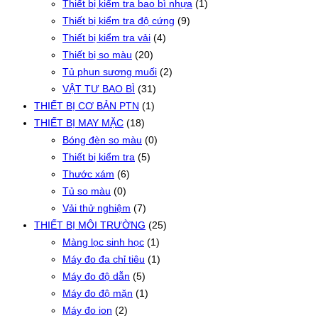
Thiết bị kiểm tra bao bì nhựa
(1)
Thiết bị kiểm tra độ cứng
(9)
Thiết bị kiểm tra vải
(4)
Thiết bị so màu
(20)
Tủ phun sương muối
(2)
VẬT TƯ BAO BÌ
(31)
THIẾT BỊ CƠ BẢN PTN
(1)
THIẾT BỊ MAY MẶC
(18)
Bóng đèn so màu
(0)
Thiết bị kiểm tra
(5)
Thước xám
(6)
Tủ so màu
(0)
Vải thử nghiệm
(7)
THIẾT BỊ MÔI TRƯỜNG
(25)
Màng lọc sinh học
(1)
Máy đo đa chỉ tiêu
(1)
Máy đo độ dẫn
(5)
Máy đo độ mặn
(1)
Máy đo ion
(2)