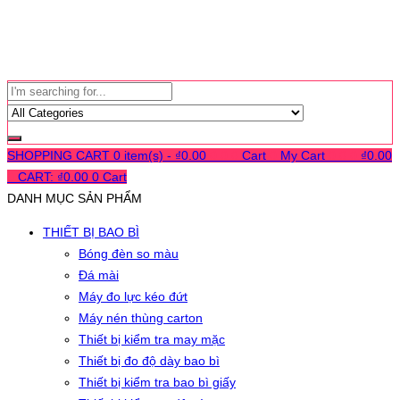
SHOPPING CART
0 item(s) -
₫
0.00
0
0
0
Cart
0
My Cart
0
0
0
₫
0.00
0
CART:
₫
0.00
0
Cart
DANH MỤC SẢN PHẨM
THIẾT BỊ BAO BÌ
Bóng đèn so màu
Đá mài
Máy đo lực kéo đứt
Máy nén thùng carton
Thiết bị kiểm tra may mặc
Thiết bị đo độ dày bao bì
Thiết bị kiểm tra bao bì giấy