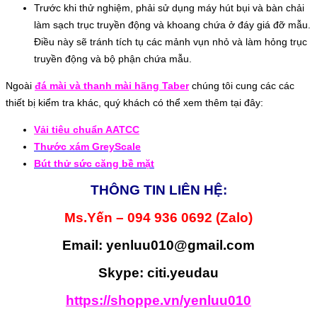
Trước khi thử nghiệm, phải sử dụng máy hút bụi và bàn chải
làm sạch trục truyền động và khoang chứa ở đáy giá đỡ mẫu.
Điều này sẽ tránh tích tụ các mảnh vụn nhỏ và làm hỏng trục
truyền động và bộ phận chứa mẫu.
Ngoài
đá mài và thanh mài hãng Taber
chúng tôi cung các các
thiết bị kiểm tra khác, quý khách có thể xem thêm tại đây:
Vải tiêu chuẩn AATCC
Thước xám GreyScale
Bút thử sức căng bề mặt
THÔNG TIN LIÊN HỆ:
Ms.Yến – 094 936 0692 (Zalo)
Email: yenluu010@gmail.com
Skype: citi.yeudau
https://shoppe.vn/yenluu010