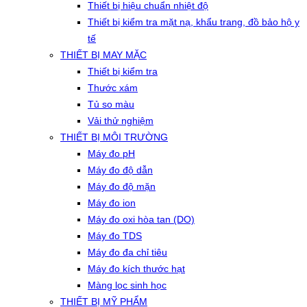
Thiết bị hiệu chuẩn nhiệt độ
Thiết bị kiểm tra mặt nạ, khẩu trang, đồ bảo hộ y
tế
THIẾT BỊ MAY MẶC
Thiết bị kiểm tra
Thước xám
Tủ so màu
Vải thử nghiệm
THIẾT BỊ MÔI TRƯỜNG
Máy đo pH
Máy đo độ dẫn
Máy đo độ mặn
Máy đo ion
Máy đo oxi hòa tan (DO)
Máy đo TDS
Máy đo đa chỉ tiêu
Máy đo kích thước hạt
Màng lọc sinh học
THIẾT BỊ MỸ PHẨM