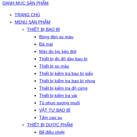
DANH MỤC SẢN PHẨM
TRANG CHỦ
MENU SẢN PHẨM
THIẾT BỊ BAO BÌ
Bóng đèn so màu
Đá mài
Máy đo lực kéo đứt
Thiết bị đo độ dày bao bì
Thiết bị so màu
Thiết bị kiểm tra bao bì giấy
Thiết bị kiểm tra bao bì nhựa
Thiết bị kiểm tra độ cứng
Thiết bị kiểm tra vải
Tủ phun sương muối
VẬT TƯ BAO BÌ
Tấm cao su
THIẾT BỊ DƯỢC PHẨM
Bể điều nhiệt