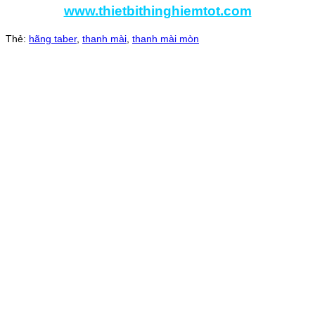
www.thietbithinghiemtot.com
Thẻ:
hãng taber
,
thanh mài
,
thanh mài mòn