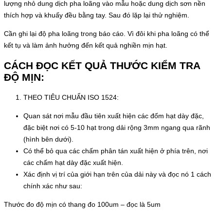
lượng nhỏ dung dịch pha loãng vào mẫu hoặc dung dịch sơn nền
thích hợp và khuấy đều bằng tay. Sau đó lặp lại thử nghiệm.
Cần ghi lại độ pha loãng trong báo cáo. Vì đôi khi pha loãng có thể
kết tụ và làm ảnh hưởng đến kết quả nghiền mịn hạt.
CÁCH ĐỌC KẾT QUẢ THƯỚC KIỂM TRA
ĐỘ MỊN:
THEO TIÊU CHUẨN ISO 1524:
Quan sát nơi mẫu đầu tiên xuất hiện các đốm hạt dày đặc,
đặc biệt nơi có 5-10 hạt trong dải rộng 3mm ngang qua rãnh
(hình bên dưới).
Có thể bỏ qua các chấm phân tán xuất hiện ở phía trên, nơi
các chấm hạt dày đặc xuất hiện.
Xác định vị trí của giới hạn trên của dải này và đọc nó 1 cách
chính xác như sau:
Thước đo độ mịn có thang đo 100um – đọc là 5um