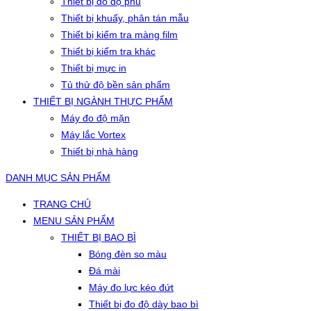
Thiết bị đo độ phủ
Thiết bị khuấy, phân tán mẫu
Thiết bị kiểm tra màng film
Thiết bị kiểm tra khác
Thiết bị mực in
Tủ thử độ bền sản phẩm
THIẾT BỊ NGÀNH THỰC PHẨM
Máy đo độ mặn
Máy lắc Vortex
Thiết bị nhà hàng
DANH MỤC SẢN PHẨM
TRANG CHỦ
MENU SẢN PHẨM
THIẾT BỊ BAO BÌ
Bóng đèn so màu
Đá mài
Máy đo lực kéo đứt
Thiết bị đo độ dày bao bì