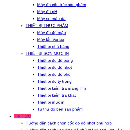
Máy đo cấu trúc sản phẩm
Máy đo pH
Máy so màu da
THIẾT BỊ THỰC PHẨM
Máy đo độ mặn
Máy lắc Vortex
Thiết bị nhà hàng
THIẾT BỊ SƠN MỰC IN
Thiết bị đo độ bóng
Thiết bị đo độ nhớt
Thiết bị đo độ phủ
Thiết bị đo tỷ trọng
Thiết bị kiểm tra màng film
Thiết bị kiểm tra khác
Thiết bị mực in
Tủ thử độ bền sản phẩm
TIN TỨC
Hướng dẫn cách chọn cốc đo độ nhớt phù hợp