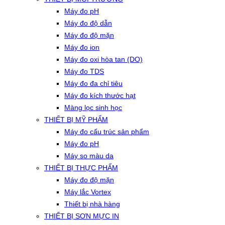
Máy đo pH
Máy đo độ dẫn
Máy đo độ mặn
Máy đo ion
Máy đo oxi hòa tan (DO)
Máy đo TDS
Máy đo đa chỉ tiêu
Máy đo kích thước hạt
Màng lọc sinh học
THIẾT BỊ MỸ PHẨM
Máy đo cấu trúc sản phẩm
Máy đo pH
Máy so màu da
THIẾT BỊ THỰC PHẨM
Máy đo độ mặn
Máy lắc Vortex
Thiết bị nhà hàng
THIẾT BỊ SƠN MỰC IN