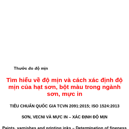
Thước đo độ mịn
Tìm hiểu về độ mịn và cách xác định độ
mịn của hạt sơn, bột màu trong ngành
sơn, mực in
TIÊU CHUẨN QUỐC GIA TCVN 2091:2015; ISO 1524:2013
SƠN, VECNI VÀ MỰC IN – XÁC ĐỊNH ĐỘ MỊN
Paints, varnishes and printing inks – Determination of fineness