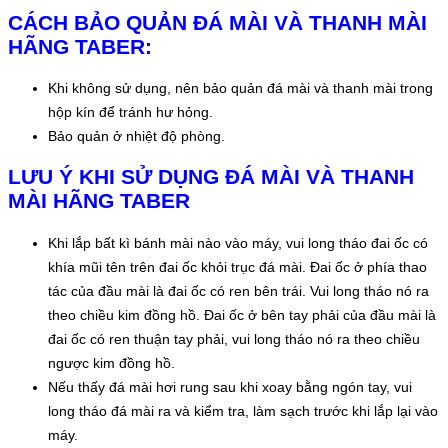
CÁCH BẢO QUẢN ĐÁ MÀI VÀ THANH MÀI
HÃNG TABER:
Khi không sử dụng, nên bảo quản đá mài và thanh mài trong
hộp kín để tránh hư hỏng.
Bảo quản ở nhiệt độ phòng.
LƯU Ý KHI SỬ DỤNG ĐÁ MÀI VÀ THANH
MÀI HÃNG TABER
Khi lắp bất kì bánh mài nào vào máy, vui long tháo đai ốc có
khía mũi tên trên đai ốc khỏi trục đá mài. Đai ốc ở phía thao
tác của đầu mài là đai ốc có ren bên trái. Vui long tháo nó ra
theo chiều kim đồng hồ. Đai ốc ở bên tay phải của đầu mài là
đai ốc có ren thuận tay phải, vui long tháo nó ra theo chiều
ngược kim đồng hồ.
Nếu thấy đá mài hơi rung sau khi xoay bằng ngón tay, vui
long tháo đá mài ra và kiểm tra, làm sạch trước khi lắp lại vào
máy.