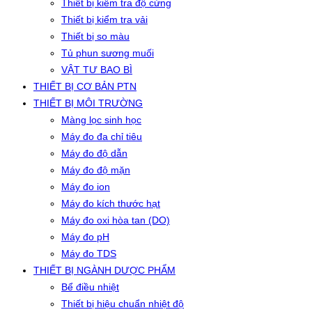
Thiết bị kiểm tra độ cứng
Thiết bị kiểm tra vải
Thiết bị so màu
Tủ phun sương muối
VẬT TƯ BAO BÌ
THIẾT BỊ CƠ BẢN PTN
THIẾT BỊ MÔI TRƯỜNG
Màng lọc sinh học
Máy đo đa chỉ tiêu
Máy đo độ dẫn
Máy đo độ mặn
Máy đo ion
Máy đo kích thước hạt
Máy đo oxi hòa tan (DO)
Máy đo pH
Máy đo TDS
THIẾT BỊ NGÀNH DƯỢC PHẨM
Bể điều nhiệt
Thiết bị hiệu chuẩn nhiệt độ