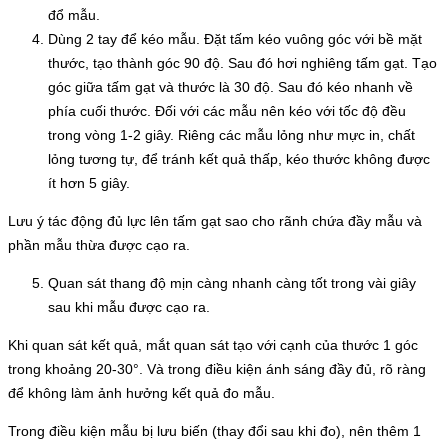
đổ mẫu.
Dùng 2 tay để kéo mẫu. Đặt tấm kéo vuông góc với bề mặt
thước, tạo thành góc 90 độ. Sau đó hơi nghiêng tấm gạt. Tạo
góc giữa tấm gạt và thước là 30 độ. Sau đó kéo nhanh về
phía cuối thước. Đối với các mẫu nên kéo với tốc độ đều
trong vòng 1-2 giây. Riêng các mẫu lỏng như mực in, chất
lỏng tương tự, để tránh kết quả thấp, kéo thước không được
ít hơn 5 giây.
Lưu ý tác động đủ lực lên tấm gạt sao cho rãnh chứa đầy mẫu và
phần mẫu thừa được cạo ra.
Quan sát thang độ mịn càng nhanh càng tốt trong vài giây
sau khi mẫu được cạo ra.
Khi quan sát kết quả, mắt quan sát tạo với cạnh của thước 1 góc
trong khoảng 20-30°. Và trong điều kiện ánh sáng đầy đủ, rõ ràng
để không làm ảnh hưởng kết quả đo mẫu.
Trong điều kiện mẫu bị lưu biến (thay đổi sau khi đo), nên thêm 1