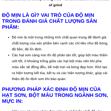
of grind
ĐỘ MỊN LÀ GÌ? VAI TRÒ CỦA ĐỘ MỊN
TRONG ĐÁNH GIÁ CHẤT LƯỢNG SẢN
PHẨM:
Độ mịn là một trong những tính chất quan trọng để đánh giá
chất lượng của sản phẩm bên cạnh các chỉ tiêu như độ bóng,
độ bền, độ ổn định.
Các hạt sơn càng mịn thì độ phân tán tốt, giúp bột màu thấm
ướt tốt, ít khoảng trống giữa các hạt bột màu nên khi pha
màu sắc sẽ đồng đều, bề mặt mịn và bóng đẹp hơn. Khó tạo
ra hiện tượng kết tủa, kết tụ và các hiện tượng khác, giúp cải
thiện độ ổn định sơn khi bảo quản.
PHƯƠNG PHÁP XÁC ĐỊNH ĐỘ MỊN CỦA
HẠT SƠN, BỘT MÀU TRONG NGÀNH SƠN,
MỰC IN: