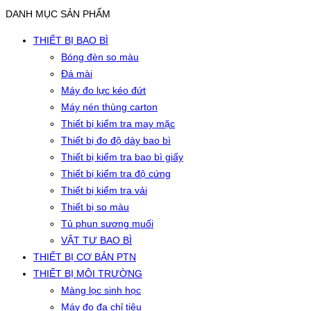
DANH MỤC SẢN PHẨM
THIẾT BỊ BAO BÌ
Bóng đèn so màu
Đá mài
Máy đo lực kéo đứt
Máy nén thùng carton
Thiết bị kiểm tra may mặc
Thiết bị đo độ dày bao bì
Thiết bị kiểm tra bao bì giấy
Thiết bị kiểm tra độ cứng
Thiết bị kiểm tra vải
Thiết bị so màu
Tủ phun sương muối
VẬT TƯ BAO BÌ
THIẾT BỊ CƠ BẢN PTN
THIẾT BỊ MÔI TRƯỜNG
Màng lọc sinh học
Máy đo đa chỉ tiêu