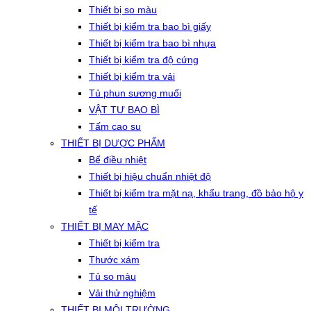
Thiết bị so màu
Thiết bị kiểm tra bao bì giấy
Thiết bị kiểm tra bao bì nhựa
Thiết bị kiểm tra độ cứng
Thiết bị kiểm tra vải
Tủ phun sương muối
VẬT TƯ BAO BÌ
Tấm cao su
THIẾT BỊ DƯỢC PHẨM
Bể điều nhiệt
Thiết bị hiệu chuẩn nhiệt độ
Thiết bị kiểm tra mặt nạ, khẩu trang, đồ bảo hộ y
tế
THIẾT BỊ MAY MẶC
Thiết bị kiểm tra
Thước xám
Tủ so màu
Vải thử nghiệm
THIẾT BỊ MÔI TRƯỜNG