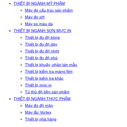
THIẾT BỊ NGÀNH MỸ PHẨM
Máy đo cấu trúc sản phẩm
Máy đo pH
Máy so màu da
THIẾT BỊ NGÀNH SƠN MỰC IN
Thiết bị đo độ bóng
Thiết bị đo độ dày
Thiết bị đo độ nhớt
Thiết bị đo độ phủ
Thiết bị khuấy, phân tán mẫu
Thiết bị kiểm tra màng film
Thiết bị kiểm tra khác
Thiết bị mực in
Tủ thử độ bền sản phẩm
THIẾT BỊ NGÀNH THỰC PHẨM
Máy đo độ mặn
Máy lắc Vortex
Thiết bị nhà hàng