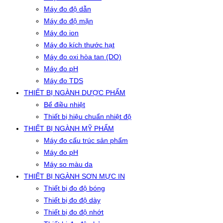
Máy đo độ dẫn
Máy đo độ mặn
Máy đo ion
Máy đo kích thước hạt
Máy đo oxi hòa tan (DO)
Máy đo pH
Máy đo TDS
THIẾT BỊ NGÀNH DƯỢC PHẨM
Bể điều nhiệt
Thiết bị hiệu chuẩn nhiệt độ
THIẾT BỊ NGÀNH MỸ PHẨM
Máy đo cấu trúc sản phẩm
Máy đo pH
Máy so màu da
THIẾT BỊ NGÀNH SƠN MỰC IN
Thiết bị đo độ bóng
Thiết bị đo độ dày
Thiết bị đo độ nhớt