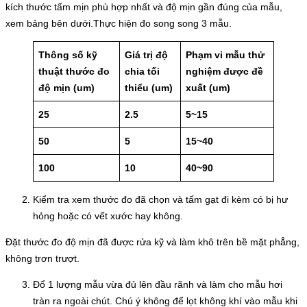
kích thước tấm mịn phù hợp nhất và độ mịn gần đúng của mẫu,
xem bảng bên dưới.Thực hiện đo song song 3 mẫu.
Thông số kỹ
Giá trị độ
Phạm vi mẫu thử
thuật thước đo
chia tối
nghiệm được đề
độ mịn (um)
thiểu (um)
xuất (um)
25
2.5
5~15
50
5
15~40
100
10
40~90
Kiểm tra xem thước đo đã chọn và tấm gạt đi kèm có bị hư
hỏng hoặc có vết xước hay không.
Đặt thước đo độ mịn đã được rửa kỹ và làm khô trên bề mặt phẳng,
không trơn trượt.
Đổ 1 lượng mẫu vừa đủ lên đầu rãnh và làm cho mẫu hơi
tràn ra ngoài chút. Chú ý không để lọt không khí vào mẫu khi