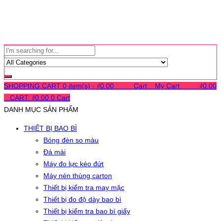
SHOPPING CART
0 item(s) -
₫
0.00
0
0
0
Cart
0
My Cart
0
0
0
₫
0.00
0
CART:
₫
0.00
0
Cart
DANH MỤC SẢN PHẨM
THIẾT BỊ BAO BÌ
Bóng đèn so màu
Đá mài
Máy đo lực kéo đứt
Máy nén thùng carton
Thiết bị kiểm tra may mặc
Thiết bị đo độ dày bao bì
Thiết bị kiểm tra bao bì giấy