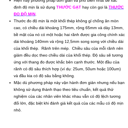
Hiện nay phương pháp đơn giản và phổ biến nhất để xác
định độ mịn là sử dụng
THƯỚC GẠT
hay còn gọi là
THƯỚC
ĐO ĐỘ MỊN
.
Thước đo độ mịn là một khối thép không gỉ chống ăn mòn
cao, có chiều dài khoảng 175mm, rộng 65mm và dày 13mm,
bề mặt của nó có một hoặc hai rãnh được gia công chính xác
dài khoảng 140mm và rộng 12,5mm song song với chiều dài
của khối thép. Rãnh trên mép. Chiều sâu của mỗi rãnh nên
giảm đều dọc theo chiều dài của khối thép. Độ sâu sẽ tương
ứng với thang đo được khắc bên cạnh thước. Một đầu của
rãnh có độ sâu thích hợp (ví dụ: 25um, 50um hoặc 100um)
và đầu kia có độ sâu bằng không.
Mặc dù phương pháp này vận hành đơn giản nhưng nếu bạn
không sử dụng thành thạo theo tiêu chuẩn, kết quả thử
nghiệm của các nhân viên khác nhau vẫn có độ lệch tương
đối lớn, đặc biệt khi đánh giá kết quả của các mẫu có độ mịn
nhỏ.