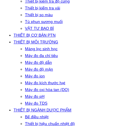
Thiết bị kiểm tra độ cứng
Thiết bị kiểm tra vải
Thiết bị so màu
Tủ phun sương muối
VẬT TƯ BAO BÌ
THIẾT BỊ CƠ BẢN PTN
THIẾT BỊ MÔI TRƯỜNG
Màng lọc sinh học
Máy đo đa chỉ tiêu
Máy đo độ dẫn
Máy đo độ mặn
Máy đo ion
Máy đo kích thước hạt
Máy đo oxi hòa tan (DO)
Máy đo pH
Máy đo TDS
THIẾT BỊ NGÀNH DƯỢC PHẨM
Bể điều nhiệt
Thiết bị hiệu chuẩn nhiệt độ