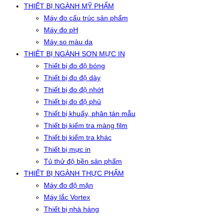
THIẾT BỊ NGÀNH MỸ PHẨM
Máy đo cấu trúc sản phẩm
Máy đo pH
Máy so màu da
THIẾT BỊ NGÀNH SƠN MỰC IN
Thiết bị đo độ bóng
Thiết bị đo độ dày
Thiết bị đo độ nhớt
Thiết bị đo độ phủ
Thiết bị khuấy, phân tán mẫu
Thiết bị kiểm tra màng film
Thiết bị kiểm tra khác
Thiết bị mực in
Tủ thử độ bền sản phẩm
THIẾT BỊ NGÀNH THỰC PHẨM
Máy đo độ mặn
Máy lắc Vortex
Thiết bị nhà hàng