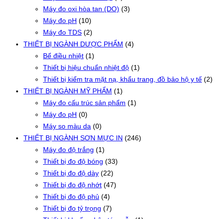
Máy đo oxi hòa tan (DO)
(3)
Máy đo pH
(10)
Máy đo TDS
(2)
THIẾT BỊ NGÀNH DƯỢC PHẨM
(4)
Bể điều nhiệt
(1)
Thiết bị hiệu chuẩn nhiệt độ
(1)
Thiết bị kiểm tra mặt nạ, khẩu trang, đồ bảo hộ y tế
(2)
THIẾT BỊ NGÀNH MỸ PHẨM
(1)
Máy đo cấu trúc sản phẩm
(1)
Máy đo pH
(0)
Máy so màu da
(0)
THIẾT BỊ NGÀNH SƠN MỰC IN
(246)
Máy đo độ trắng
(1)
Thiết bị đo độ bóng
(33)
Thiết bị đo độ dày
(22)
Thiết bị đo độ nhớt
(47)
Thiết bị đo độ phủ
(4)
Thiết bị đo tỷ trọng
(7)