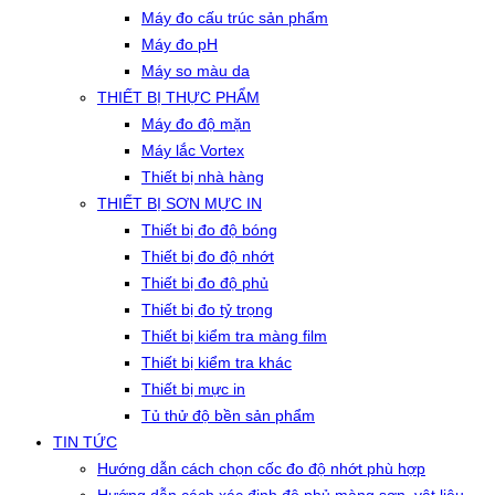
Máy đo cấu trúc sản phẩm
Máy đo pH
Máy so màu da
THIẾT BỊ THỰC PHẨM
Máy đo độ mặn
Máy lắc Vortex
Thiết bị nhà hàng
THIẾT BỊ SƠN MỰC IN
Thiết bị đo độ bóng
Thiết bị đo độ nhớt
Thiết bị đo độ phủ
Thiết bị đo tỷ trọng
Thiết bị kiểm tra màng film
Thiết bị kiểm tra khác
Thiết bị mực in
Tủ thử độ bền sản phẩm
TIN TỨC
Hướng dẫn cách chọn cốc đo độ nhớt phù hợp