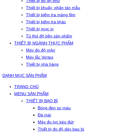
Thiết bị đo độ phủ
Thiết bị khuấy, phân tán mẫu
Thiết bị kiểm tra màng film
Thiết bị kiểm tra khác
Thiết bị mực in
Tủ thử độ bền sản phẩm
THIẾT BỊ NGÀNH THỰC PHẨM
Máy đo độ mặn
Máy lắc Vortex
Thiết bị nhà hàng
DANH MỤC SẢN PHẨM
TRANG CHỦ
MENU SẢN PHẨM
THIẾT BỊ BAO BÌ
Bóng đèn so màu
Đá mài
Máy đo lực kéo đứt
Thiết bị đo độ dày bao bì