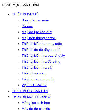
DANH MỤC SẢN PHẨM
THIẾT BỊ BAO BÌ
Bóng đèn so màu
Đá mài
Máy đo lực kéo đứt
Máy nén thùng carton
Thiết bị kiểm tra may mặc
Thiết bị đo độ dày bao bì
Thiết bị kiểm tra bao bì giấy
Thiết bị kiểm tra độ cứng
Thiết bị kiểm tra vải
Thiết bị so màu
Tủ phun sương muối
VẬT TƯ BAO BÌ
THIẾT BỊ CƠ BẢN PTN
THIẾT BỊ MÔI TRƯỜNG
Màng lọc sinh học
Máy đo đa chỉ tiêu