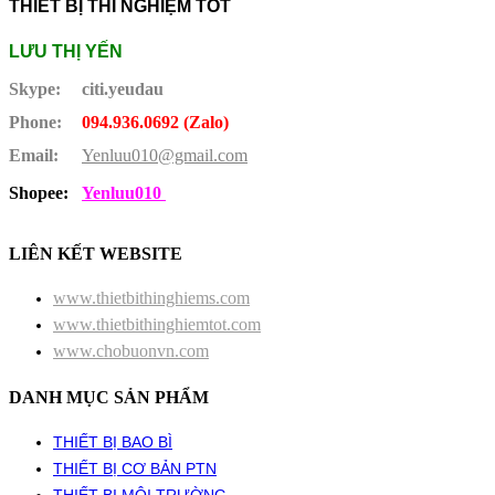
THIẾT BỊ THÍ NGHIỆM TỐT
LƯU THỊ YẾN
Skype:
citi.yeudau
Phone:
094.936.0692 (Zalo)
Email:
Yenluu010@gmail.com
Shopee:
Yenluu010
LIÊN KẾT WEBSITE
www.thietbithinghiems.com
www.thietbithinghiemtot.com
www.chobuonvn.com
DANH MỤC SẢN PHẨM
THIẾT BỊ BAO BÌ
THIẾT BỊ CƠ BẢN PTN
THIẾT BỊ MÔI TRƯỜNG