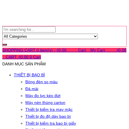
SHOPPING CART
0 item(s) -
₫
0.00
0
0
0
Cart
0
My Cart
0
0
0
₫
0.00
0
CART:
₫
0.00
0
Cart
DANH MỤC SẢN PHẨM
THIẾT BỊ BAO BÌ
Bóng đèn so màu
Đá mài
Máy đo lực kéo đứt
Máy nén thùng carton
Thiết bị kiểm tra may mặc
Thiết bị đo độ dày bao bì
Thiết bị kiểm tra bao bì giấy