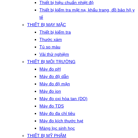
Thiết bị hiệu chuẩn nhiệt độ
Thiết bị kiểm tra mặt nạ, khẩu trang, đồ bảo hộ y
tế
THIẾT BỊ MAY MẶC
Thiết bị kiểm tra
Thước xám
Tủ so màu
Vải thử nghiệm
THIẾT BỊ MÔI TRƯỜNG
Máy đo pH
Máy đo độ dẫn
Máy đo độ mặn
Máy đo ion
Máy đo oxi hòa tan (DO)
Máy đo TDS
Máy đo đa chỉ tiêu
Máy đo kích thước hạt
Màng lọc sinh học
THIẾT BỊ MỸ PHẨM