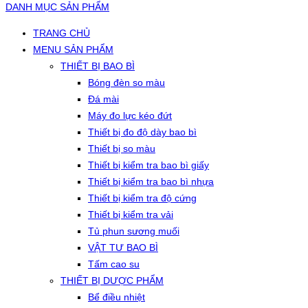
DANH MỤC SẢN PHẨM
TRANG CHỦ
MENU SẢN PHẨM
THIẾT BỊ BAO BÌ
Bóng đèn so màu
Đá mài
Máy đo lực kéo đứt
Thiết bị đo độ dày bao bì
Thiết bị so màu
Thiết bị kiểm tra bao bì giấy
Thiết bị kiểm tra bao bì nhựa
Thiết bị kiểm tra độ cứng
Thiết bị kiểm tra vải
Tủ phun sương muối
VẬT TƯ BAO BÌ
Tấm cao su
THIẾT BỊ DƯỢC PHẨM
Bể điều nhiệt