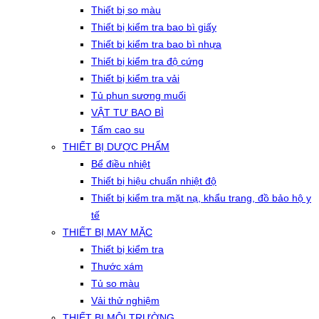
Thiết bị so màu
Thiết bị kiểm tra bao bì giấy
Thiết bị kiểm tra bao bì nhựa
Thiết bị kiểm tra độ cứng
Thiết bị kiểm tra vải
Tủ phun sương muối
VẬT TƯ BAO BÌ
Tấm cao su
THIẾT BỊ DƯỢC PHẨM
Bể điều nhiệt
Thiết bị hiệu chuẩn nhiệt độ
Thiết bị kiểm tra mặt nạ, khẩu trang, đồ bảo hộ y
tế
THIẾT BỊ MAY MẶC
Thiết bị kiểm tra
Thước xám
Tủ so màu
Vải thử nghiệm
THIẾT BỊ MÔI TRƯỜNG