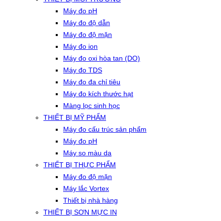
Máy đo pH
Máy đo độ dẫn
Máy đo độ mặn
Máy đo ion
Máy đo oxi hòa tan (DO)
Máy đo TDS
Máy đo đa chỉ tiêu
Máy đo kích thước hạt
Màng lọc sinh học
THIẾT BỊ MỸ PHẨM
Máy đo cấu trúc sản phẩm
Máy đo pH
Máy so màu da
THIẾT BỊ THỰC PHẨM
Máy đo độ mặn
Máy lắc Vortex
Thiết bị nhà hàng
THIẾT BỊ SƠN MỰC IN