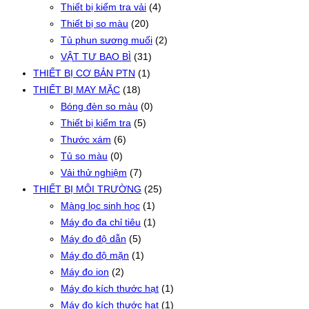
Thiết bị kiểm tra vải
(4)
Thiết bị so màu
(20)
Tủ phun sương muối
(2)
VẬT TƯ BAO BÌ
(31)
THIẾT BỊ CƠ BẢN PTN
(1)
THIẾT BỊ MAY MẶC
(18)
Bóng đèn so màu
(0)
Thiết bị kiểm tra
(5)
Thước xám
(6)
Tủ so màu
(0)
Vải thử nghiệm
(7)
THIẾT BỊ MÔI TRƯỜNG
(25)
Màng lọc sinh học
(1)
Máy đo đa chỉ tiêu
(1)
Máy đo độ dẫn
(5)
Máy đo độ mặn
(1)
Máy đo ion
(2)
Máy đo kích thước hạt
(1)
Máy đo kích thước hạt
(1)