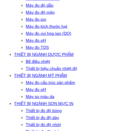
Máy đo độ dẫn
Máy đo độ mặn
Máy đo ion
Máy đo kích thước hạt
Máy đo oxi hòa tan (DO)
Máy đo pH
Máy đo TDS
THIẾT BỊ NGÀNH DƯỢC PHẨM
Bể điều nhiệt
Thiết bị hiệu chuẩn nhiệt độ
THIẾT BỊ NGÀNH MỸ PHẨM
Máy đo cấu trúc sản phẩm
Máy đo pH
Máy so màu da
THIẾT BỊ NGÀNH SƠN MỰC IN
Thiết bị đo độ bóng
Thiết bị đo độ dày
Thiết bị đo độ nhớt