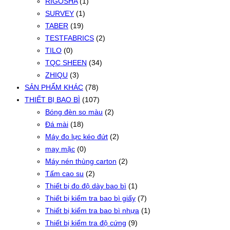
RIGOSHA
(1)
SURVEY
(1)
TABER
(19)
TESTFABRICS
(2)
TILO
(0)
TQC SHEEN
(34)
ZHIQU
(3)
SẢN PHẨM KHÁC
(78)
THIẾT BỊ BAO BÌ
(107)
Bóng đèn so màu
(2)
Đá mài
(18)
Máy đo lực kéo đứt
(2)
may mặc
(0)
Máy nén thùng carton
(2)
Tấm cao su
(2)
Thiết bị đo độ dày bao bì
(1)
Thiết bị kiểm tra bao bì giấy
(7)
Thiết bị kiểm tra bao bì nhựa
(1)
Thiết bị kiểm tra độ cứng
(9)