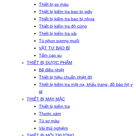
Thiết bị so màu
Thiết bị kiểm tra bao bì giấy
Thiết bị kiểm tra bao bì nhựa
Thiết bị kiểm tra độ cứng
Thiết bị kiểm tra vải
Tủ phun sương muối
VẬT TƯ BAO BÌ
Tấm cao su
THIẾT BỊ DƯỢC PHẨM
Bể điều nhiệt
Thiết bị hiệu chuẩn nhiệt độ
Thiết bị kiểm tra mặt nạ, khẩu trang, đồ bảo hộ y
tế
THIẾT BỊ MAY MẶC
Thiết bị kiểm tra
Thước xám
Tủ so màu
Vải thử nghiệm
THIẾT BỊ MÔI TRƯỜNG