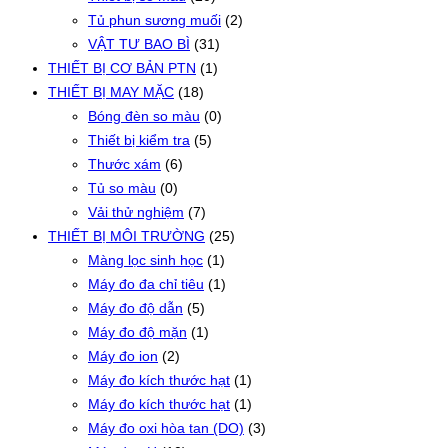
Tủ phun sương muối
(2)
VẬT TƯ BAO BÌ
(31)
THIẾT BỊ CƠ BẢN PTN
(1)
THIẾT BỊ MAY MẶC
(18)
Bóng đèn so màu
(0)
Thiết bị kiểm tra
(5)
Thước xám
(6)
Tủ so màu
(0)
Vải thử nghiệm
(7)
THIẾT BỊ MÔI TRƯỜNG
(25)
Màng lọc sinh học
(1)
Máy đo đa chỉ tiêu
(1)
Máy đo độ dẫn
(5)
Máy đo độ mặn
(1)
Máy đo ion
(2)
Máy đo kích thước hạt
(1)
Máy đo kích thước hạt
(1)
Máy đo oxi hòa tan (DO)
(3)