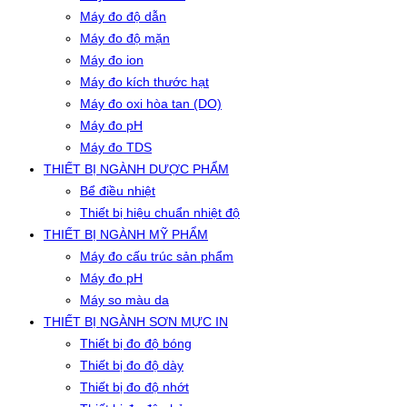
Máy đo độ dẫn
Máy đo độ mặn
Máy đo ion
Máy đo kích thước hạt
Máy đo oxi hòa tan (DO)
Máy đo pH
Máy đo TDS
THIẾT BỊ NGÀNH DƯỢC PHẨM
Bể điều nhiệt
Thiết bị hiệu chuẩn nhiệt độ
THIẾT BỊ NGÀNH MỸ PHẨM
Máy đo cấu trúc sản phẩm
Máy đo pH
Máy so màu da
THIẾT BỊ NGÀNH SƠN MỰC IN
Thiết bị đo độ bóng
Thiết bị đo độ dày
Thiết bị đo độ nhớt