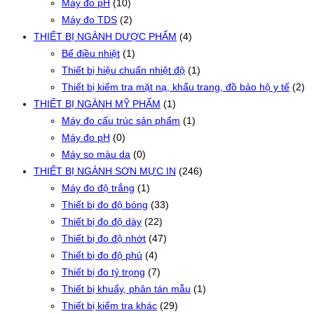
Máy đo pH
(10)
Máy đo TDS
(2)
THIẾT BỊ NGÀNH DƯỢC PHẨM
(4)
Bể điều nhiệt
(1)
Thiết bị hiệu chuẩn nhiệt độ
(1)
Thiết bị kiểm tra mặt nạ, khẩu trang, đồ bảo hộ y tế
(2)
THIẾT BỊ NGÀNH MỸ PHẨM
(1)
Máy đo cấu trúc sản phẩm
(1)
Máy đo pH
(0)
Máy so màu da
(0)
THIẾT BỊ NGÀNH SƠN MỰC IN
(246)
Máy đo độ trắng
(1)
Thiết bị đo độ bóng
(33)
Thiết bị đo độ dày
(22)
Thiết bị đo độ nhớt
(47)
Thiết bị đo độ phủ
(4)
Thiết bị đo tỷ trọng
(7)
Thiết bị khuấy, phân tán mẫu
(1)
Thiết bị kiểm tra khác
(29)