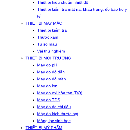
Thiết bị hiệu chuẩn nhiệt độ
Thiết bị kiểm tra mặt nạ, khẩu trang, đồ bảo hộ y
tế
THIẾT BỊ MAY MẶC
Thiết bị kiểm tra
Thước xám
Tủ so màu
Vải thử nghiệm
THIẾT BỊ MÔI TRƯỜNG
Máy đo pH
Máy đo độ dẫn
Máy đo độ mặn
Máy đo ion
Máy đo oxi hòa tan (DO)
Máy đo TDS
Máy đo đa chỉ tiêu
Máy đo kích thước hạt
Màng lọc sinh học
THIẾT BỊ MỸ PHẨM