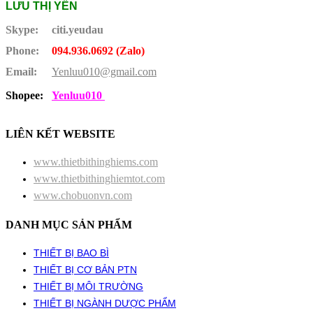
LƯU THỊ YẾN
Skype:
citi.yeudau
Phone:
094.936.0692 (Zalo)
Email:
Yenluu010@gmail.com
Shopee:
Yenluu010
LIÊN KẾT WEBSITE
www.thietbithinghiems.com
www.thietbithinghiemtot.com
www.chobuonvn.com
DANH MỤC SẢN PHẨM
THIẾT BỊ BAO BÌ
THIẾT BỊ CƠ BẢN PTN
THIẾT BỊ MÔI TRƯỜNG
THIẾT BỊ NGÀNH DƯỢC PHẨM