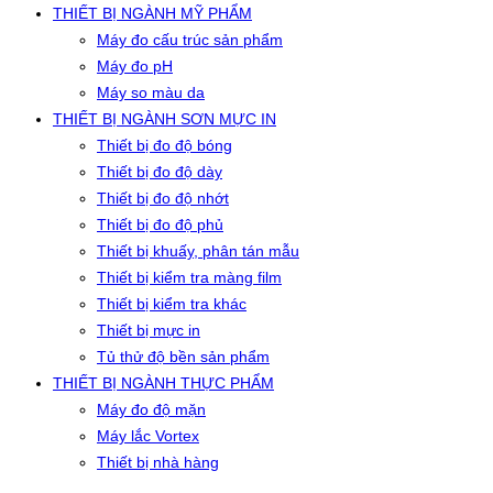
THIẾT BỊ NGÀNH MỸ PHẨM
Máy đo cấu trúc sản phẩm
Máy đo pH
Máy so màu da
THIẾT BỊ NGÀNH SƠN MỰC IN
Thiết bị đo độ bóng
Thiết bị đo độ dày
Thiết bị đo độ nhớt
Thiết bị đo độ phủ
Thiết bị khuấy, phân tán mẫu
Thiết bị kiểm tra màng film
Thiết bị kiểm tra khác
Thiết bị mực in
Tủ thử độ bền sản phẩm
THIẾT BỊ NGÀNH THỰC PHẨM
Máy đo độ mặn
Máy lắc Vortex
Thiết bị nhà hàng