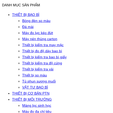
DANH MỤC SẢN PHẨM
THIẾT BỊ BAO BÌ
Bóng đèn so màu
Đá mài
Máy đo lực kéo đứt
Máy nén thùng carton
Thiết bị kiểm tra may mặc
Thiết bị đo độ dày bao bì
Thiết bị kiểm tra bao bì giấy
Thiết bị kiểm tra độ cứng
Thiết bị kiểm tra vải
Thiết bị so màu
Tủ phun sương muối
VẬT TƯ BAO BÌ
THIẾT BỊ CƠ BẢN PTN
THIẾT BỊ MÔI TRƯỜNG
Màng lọc sinh học
Máy đo đa chỉ tiêu