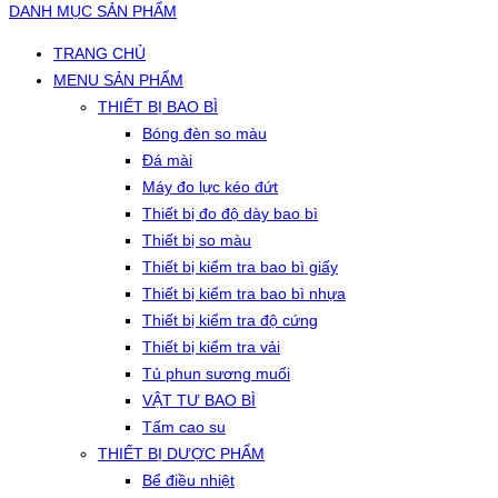
DANH MỤC SẢN PHẨM
TRANG CHỦ
MENU SẢN PHẨM
THIẾT BỊ BAO BÌ
Bóng đèn so màu
Đá mài
Máy đo lực kéo đứt
Thiết bị đo độ dày bao bì
Thiết bị so màu
Thiết bị kiểm tra bao bì giấy
Thiết bị kiểm tra bao bì nhựa
Thiết bị kiểm tra độ cứng
Thiết bị kiểm tra vải
Tủ phun sương muối
VẬT TƯ BAO BÌ
Tấm cao su
THIẾT BỊ DƯỢC PHẨM
Bể điều nhiệt