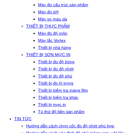
Máy đo cấu trúc sản phẩm
Máy đo pH
Máy so màu da
THIẾT BỊ THỰC PHẨM
Máy đo độ mặn
Máy lắc Vortex
Thiết bị nhà hàng
THIẾT BỊ SƠN MỰC IN
Thiết bị đo độ bóng
Thiết bị đo độ nhớt
Thiết bị đo độ phủ
Thiết bị đo tỷ trọng
Thiết bị kiểm tra màng film
Thiết bị kiểm tra khác
Thiết bị mực in
Tủ thử độ bền sản phẩm
TIN TỨC
Hướng dẫn cách chọn cốc đo độ nhớt phù hợp