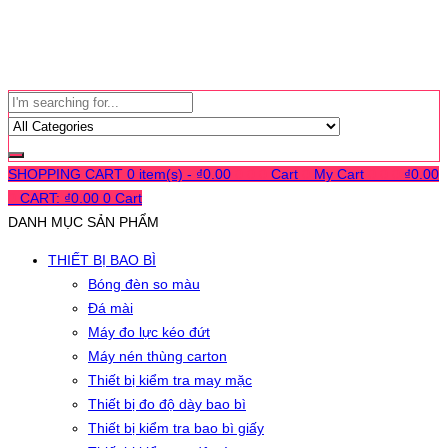
SHOPPING CART
0 item(s) -
₫
0.00
0
0
0
Cart
0
My Cart
0
0
0
₫
0.00
0
CART:
₫
0.00
0
Cart
DANH MỤC SẢN PHẨM
THIẾT BỊ BAO BÌ
Bóng đèn so màu
Đá mài
Máy đo lực kéo đứt
Máy nén thùng carton
Thiết bị kiểm tra may mặc
Thiết bị đo độ dày bao bì
Thiết bị kiểm tra bao bì giấy