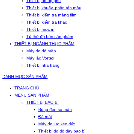
Thiết bị đo độ phủ
Thiết bị khuấy, phân tán mẫu
Thiết bị kiểm tra màng film
Thiết bị kiểm tra khác
Thiết bị mực in
Tủ thử độ bền sản phẩm
THIẾT BỊ NGÀNH THỰC PHẨM
Máy đo độ mặn
Máy lắc Vortex
Thiết bị nhà hàng
DANH MỤC SẢN PHẨM
TRANG CHỦ
MENU SẢN PHẨM
THIẾT BỊ BAO BÌ
Bóng đèn so màu
Đá mài
Máy đo lực kéo đứt
Thiết bị đo độ dày bao bì