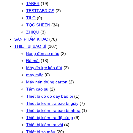
TABER
(19)
TESTFABRICS
(2)
TILO
(0)
TQC SHEEN
(34)
ZHIQU
(3)
SẢN PHẨM KHÁC
(78)
THIẾT BỊ BAO BÌ
(107)
Bóng đèn so màu
(2)
Đá mài
(18)
Máy đo lực kéo đứt
(2)
may mặc
(0)
Máy nén thùng carton
(2)
Tấm cao su
(2)
Thiết bị đo độ dày bao bì
(1)
Thiết bị kiểm tra bao bì giấy
(7)
Thiết bị kiểm tra bao bì nhựa
(1)
Thiết bị kiểm tra độ cứng
(9)
Thiết bị kiểm tra vải
(4)
Thiết bị so màu
(20)