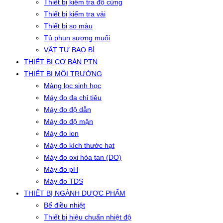
Thiết bị kiểm tra độ cứng
Thiết bị kiểm tra vải
Thiết bị so màu
Tủ phun sương muối
VẬT TƯ BAO BÌ
THIẾT BỊ CƠ BẢN PTN
THIẾT BỊ MÔI TRƯỜNG
Màng lọc sinh học
Máy đo đa chỉ tiêu
Máy đo độ dẫn
Máy đo độ mặn
Máy đo ion
Máy đo kích thước hạt
Máy đo oxi hòa tan (DO)
Máy đo pH
Máy đo TDS
THIẾT BỊ NGÀNH DƯỢC PHẨM
Bể điều nhiệt
Thiết bị hiệu chuẩn nhiệt độ