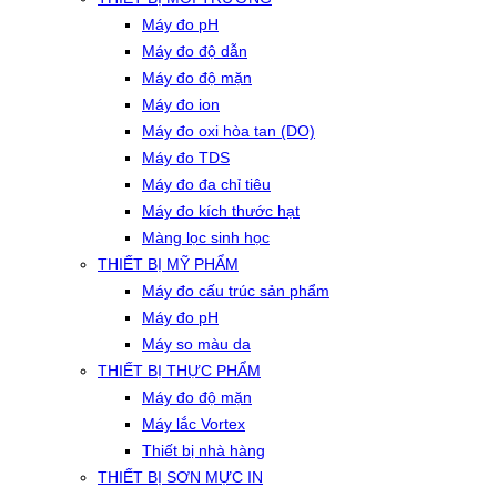
Máy đo pH
Máy đo độ dẫn
Máy đo độ mặn
Máy đo ion
Máy đo oxi hòa tan (DO)
Máy đo TDS
Máy đo đa chỉ tiêu
Máy đo kích thước hạt
Màng lọc sinh học
THIẾT BỊ MỸ PHẨM
Máy đo cấu trúc sản phẩm
Máy đo pH
Máy so màu da
THIẾT BỊ THỰC PHẨM
Máy đo độ mặn
Máy lắc Vortex
Thiết bị nhà hàng
THIẾT BỊ SƠN MỰC IN