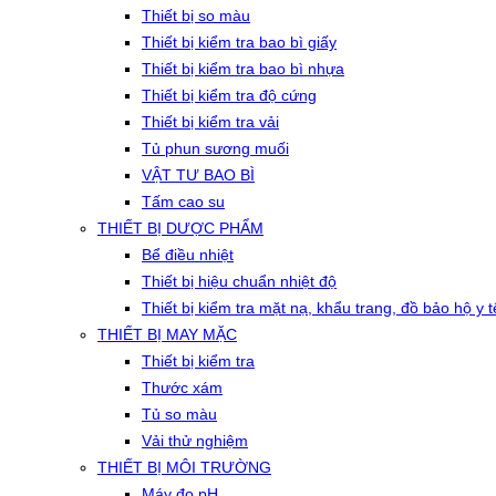
Thiết bị so màu
Thiết bị kiểm tra bao bì giấy
Thiết bị kiểm tra bao bì nhựa
Thiết bị kiểm tra độ cứng
Thiết bị kiểm tra vải
Tủ phun sương muối
VẬT TƯ BAO BÌ
Tấm cao su
THIẾT BỊ DƯỢC PHẨM
Bể điều nhiệt
Thiết bị hiệu chuẩn nhiệt độ
Thiết bị kiểm tra mặt nạ, khẩu trang, đồ bảo hộ y t
THIẾT BỊ MAY MẶC
Thiết bị kiểm tra
Thước xám
Tủ so màu
Vải thử nghiệm
THIẾT BỊ MÔI TRƯỜNG
Máy đo pH