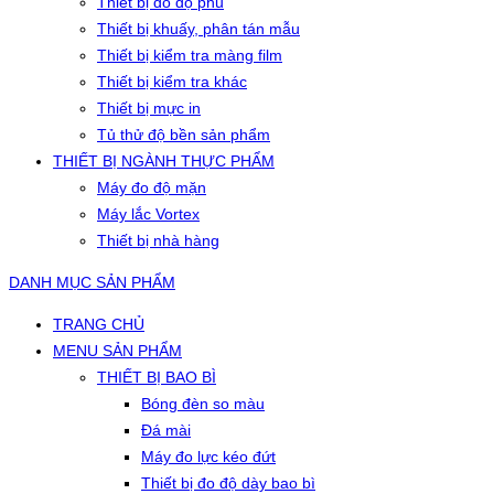
Thiết bị đo độ phủ
Thiết bị khuấy, phân tán mẫu
Thiết bị kiểm tra màng film
Thiết bị kiểm tra khác
Thiết bị mực in
Tủ thử độ bền sản phẩm
THIẾT BỊ NGÀNH THỰC PHẨM
Máy đo độ mặn
Máy lắc Vortex
Thiết bị nhà hàng
DANH MỤC SẢN PHẨM
TRANG CHỦ
MENU SẢN PHẨM
THIẾT BỊ BAO BÌ
Bóng đèn so màu
Đá mài
Máy đo lực kéo đứt
Thiết bị đo độ dày bao bì