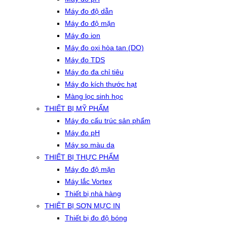
Máy đo độ dẫn
Máy đo độ mặn
Máy đo ion
Máy đo oxi hòa tan (DO)
Máy đo TDS
Máy đo đa chỉ tiêu
Máy đo kích thước hạt
Màng lọc sinh học
THIẾT BỊ MỸ PHẨM
Máy đo cấu trúc sản phẩm
Máy đo pH
Máy so màu da
THIẾT BỊ THỰC PHẨM
Máy đo độ mặn
Máy lắc Vortex
Thiết bị nhà hàng
THIẾT BỊ SƠN MỰC IN
Thiết bị đo độ bóng