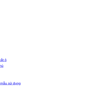
ắt ô
phủ
 mẫu sử dụng