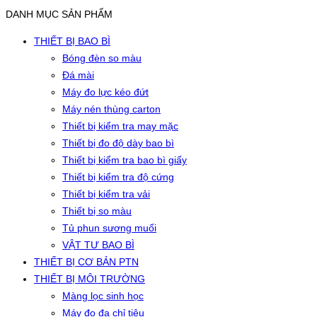
DANH MỤC SẢN PHẨM
THIẾT BỊ BAO BÌ
Bóng đèn so màu
Đá mài
Máy đo lực kéo đứt
Máy nén thùng carton
Thiết bị kiểm tra may mặc
Thiết bị đo độ dày bao bì
Thiết bị kiểm tra bao bì giấy
Thiết bị kiểm tra độ cứng
Thiết bị kiểm tra vải
Thiết bị so màu
Tủ phun sương muối
VẬT TƯ BAO BÌ
THIẾT BỊ CƠ BẢN PTN
THIẾT BỊ MÔI TRƯỜNG
Màng lọc sinh học
Máy đo đa chỉ tiêu