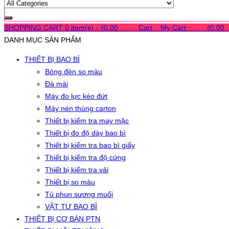
SHOPPING CART
0 item(s) -
₫
0.00
0
0
0
Cart
0
My Cart
0
0
0
₫
0.00
DANH MỤC SẢN PHẨM
THIẾT BỊ BAO BÌ
Bóng đèn so màu
Đá mài
Máy đo lực kéo đứt
Máy nén thùng carton
Thiết bị kiểm tra may mặc
Thiết bị đo độ dày bao bì
Thiết bị kiểm tra bao bì giấy
Thiết bị kiểm tra độ cứng
Thiết bị kiểm tra vải
Thiết bị so màu
Tủ phun sương muối
VẬT TƯ BAO BÌ
THIẾT BỊ CƠ BẢN PTN