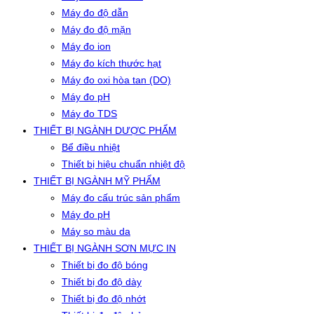
Máy đo độ dẫn
Máy đo độ mặn
Máy đo ion
Máy đo kích thước hạt
Máy đo oxi hòa tan (DO)
Máy đo pH
Máy đo TDS
THIẾT BỊ NGÀNH DƯỢC PHẨM
Bể điều nhiệt
Thiết bị hiệu chuẩn nhiệt độ
THIẾT BỊ NGÀNH MỸ PHẨM
Máy đo cấu trúc sản phẩm
Máy đo pH
Máy so màu da
THIẾT BỊ NGÀNH SƠN MỰC IN
Thiết bị đo độ bóng
Thiết bị đo độ dày
Thiết bị đo độ nhớt