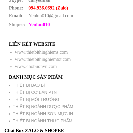
Skype:
citi.yeudau
Phone:
094.936.0692 (Zalo)
Email:
Yenluu010@gmail.com
Shopee:
Yenluu010
LIÊN KẾT WEBSITE
www.thietbithinghiems.com
www.thietbithinghiemtot.com
www.chobuonvn.com
DANH MỤC SẢN PHẨM
THIẾT BỊ BAO BÌ
THIẾT BỊ CƠ BẢN PTN
THIẾT BỊ MÔI TRƯỜNG
THIẾT BỊ NGÀNH DƯỢC PHẨM
THIẾT BỊ NGÀNH SƠN MỰC IN
THIẾT BỊ NGÀNH THỰC PHẨM
Chat Box ZALO & SHOPEE