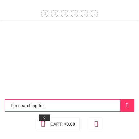
0
CART:
₫
0.00