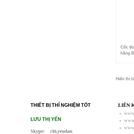
Cốc đo
hãng B
Hiển thị t
THIẾT BỊ THÍ NGHIỆM TỐT
LIÊN 
www.
LƯU THỊ YẾN
www.
www.
Skype:
citi.yeudau