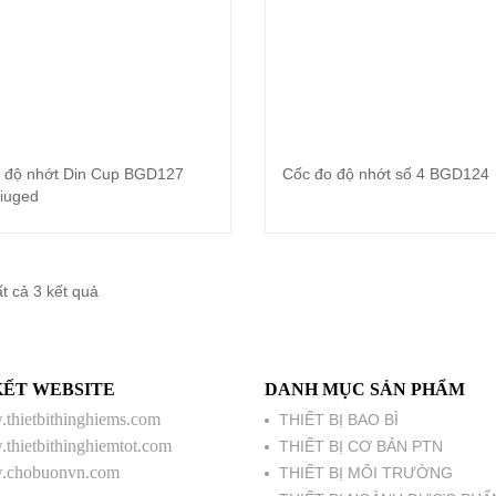
 độ nhớt Din Cup BGD127
Cốc đo độ nhớt số 4 BGD124
Đọc tiếp
Đọc tiếp
iuged
Đã
ất cả 3 kết quả
sắp
xếp
KẾT WEBSITE
DANH MỤC SẢN PHẨM
theo
thietbithinghiems.com
THIẾT BỊ BAO BÌ
mới
thietbithinghiemtot.com
THIẾT BỊ CƠ BẢN PTN
nhất
chobuonvn.com
THIẾT BỊ MÔI TRƯỜNG