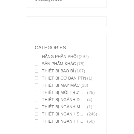
CATEGORIES
HÃNG PHÂN PHỐI
(297)
SẢN PHẨM KHÁC
(78)
THIẾT BỊ BAO BÌ
(107)
THIẾT BỊ CƠ BẢN PTN
(1)
THIẾT BỊ MAY MẶC
(18)
THIẾT BỊ MÔI TRƯỜNG
(25)
THIẾT BỊ NGÀNH DƯỢC PHẨM
(4)
THIẾT BỊ NGÀNH MỸ PHẨM
(1)
THIẾT BỊ NGÀNH SƠN MỰC IN
(246)
THIẾT BỊ NGÀNH THỰC PHẨM
(50)