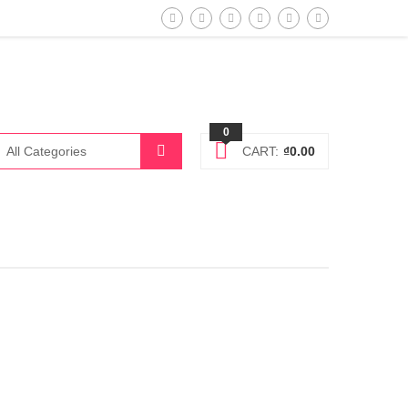
0
CART:
₫
0.00