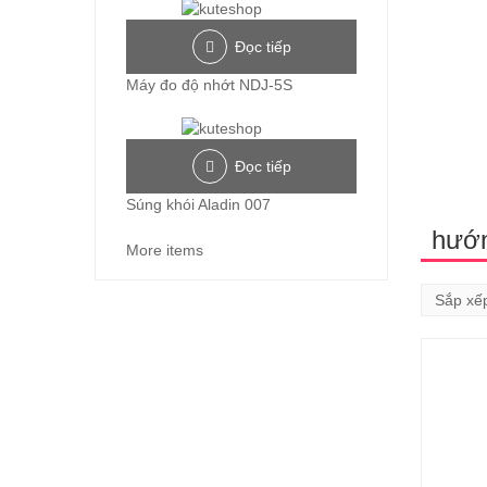
Đọc tiếp
Máy đo độ nhớt NDJ-5S
Đọc tiếp
Súng khói Aladin 007
hướn
More items