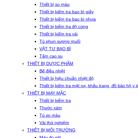
Thiết bị so màu
Thiết bị kiểm tra bao bì giấy
Thiết bị kiểm tra bao bì nhựa
Thiết bị kiểm tra độ cứng
Thiết bị kiểm tra vải
Tủ phun sương muối
VẬT TƯ BAO BÌ
Tấm cao su
THIẾT BỊ DƯỢC PHẨM
Bể điều nhiệt
Thiết bị hiệu chuẩn nhiệt độ
Thiết bị kiểm tra mặt nạ, khẩu trang, đồ bảo hộ y t
THIẾT BỊ MAY MẶC
Thiết bị kiểm tra
Thước xám
Tủ so màu
Vải thử nghiệm
THIẾT BỊ MÔI TRƯỜNG
Máy đo pH