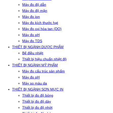
Máy đo độ dẫn
Máy đo độ mặn
Máy đo ion
Máy đo kích thước hạt
Máy đo oxi hòa tan (DO)
Máy đo pH
Máy đo TDS
THIẾT BỊ NGÀNH DƯỢC PHẨM
Bể điều nhiệt
Thiết bị hiệu chuẩn nhiệt độ
THIẾT BỊ NGÀNH MỸ PHẨM
Máy đo cấu trúc sản phẩm
Máy đo pH
Máy so màu da
THIẾT BỊ NGÀNH SƠN MỰC IN
Thiết bị đo độ bóng
Thiết bị đo độ dày
Thiết bị đo độ nhớt