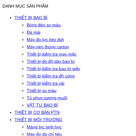
DANH MỤC SẢN PHẨM
THIẾT BỊ BAO BÌ
Bóng đèn so màu
Đá mài
Máy đo lực kéo đứt
Máy nén thùng carton
Thiết bị kiểm tra may mặc
Thiết bị đo độ dày bao bì
Thiết bị kiểm tra bao bì giấy
Thiết bị kiểm tra độ cứng
Thiết bị kiểm tra vải
Thiết bị so màu
Tủ phun sương muối
VẬT TƯ BAO BÌ
THIẾT BỊ CƠ BẢN PTN
THIẾT BỊ MÔI TRƯỜNG
Màng lọc sinh học
Máy đo đa chỉ tiêu