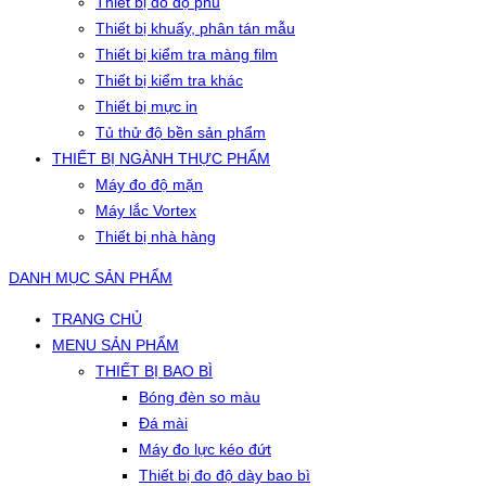
Thiết bị đo độ phủ
Thiết bị khuấy, phân tán mẫu
Thiết bị kiểm tra màng film
Thiết bị kiểm tra khác
Thiết bị mực in
Tủ thử độ bền sản phẩm
THIẾT BỊ NGÀNH THỰC PHẨM
Máy đo độ mặn
Máy lắc Vortex
Thiết bị nhà hàng
DANH MỤC SẢN PHẨM
TRANG CHỦ
MENU SẢN PHẨM
THIẾT BỊ BAO BÌ
Bóng đèn so màu
Đá mài
Máy đo lực kéo đứt
Thiết bị đo độ dày bao bì