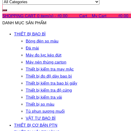
SHOPPING CART
0 item(s) -
₫
0.00
0
0
0
Cart
0
My Cart
0
0
0
₫
0.00
DANH MỤC SẢN PHẨM
THIẾT BỊ BAO BÌ
Bóng đèn so màu
Đá mài
Máy đo lực kéo đứt
Máy nén thùng carton
Thiết bị kiểm tra may mặc
Thiết bị đo độ dày bao bì
Thiết bị kiểm tra bao bì giấy
Thiết bị kiểm tra độ cứng
Thiết bị kiểm tra vải
Thiết bị so màu
Tủ phun sương muối
VẬT TƯ BAO BÌ
THIẾT BỊ CƠ BẢN PTN