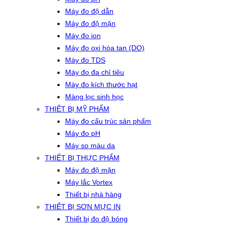
Máy đo độ dẫn
Máy đo độ mặn
Máy đo ion
Máy đo oxi hòa tan (DO)
Máy đo TDS
Máy đo đa chỉ tiêu
Máy đo kích thước hạt
Màng lọc sinh học
THIẾT BỊ MỸ PHẨM
Máy đo cấu trúc sản phẩm
Máy đo pH
Máy so màu da
THIẾT BỊ THỰC PHẨM
Máy đo độ mặn
Máy lắc Vortex
Thiết bị nhà hàng
THIẾT BỊ SƠN MỰC IN
Thiết bị đo độ bóng