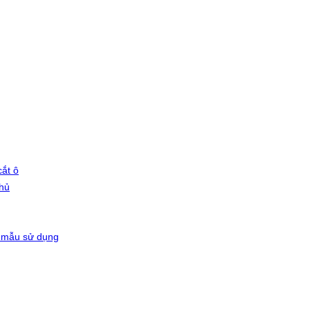
ắt ô
phủ
 mẫu sử dụng