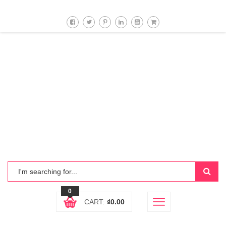
0
CART:
₫
0.00