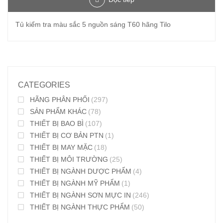
Tủ kiểm tra màu sắc 5 nguồn sáng T60 hãng Tilo
CATEGORIES
HÃNG PHÂN PHỐI
(297)
SẢN PHẨM KHÁC
(78)
THIẾT BỊ BAO BÌ
(107)
THIẾT BỊ CƠ BẢN PTN
(1)
THIẾT BỊ MAY MẶC
(18)
THIẾT BỊ MÔI TRƯỜNG
(25)
THIẾT BỊ NGÀNH DƯỢC PHẨM
(4)
THIẾT BỊ NGÀNH MỸ PHẨM
(1)
THIẾT BỊ NGÀNH SƠN MỰC IN
(246)
THIẾT BỊ NGÀNH THỰC PHẨM
(50)