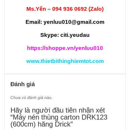
Ms.Yến – 094 936 0692 (Zalo)
Email: yenluu010@gmail.com
Skype: citi.yeudau
https://shoppe.vn/yenluu010
www.thietbithinghiemtot.com
Đánh giá
Chưa có đánh giá nào.
Hãy là người đầu tiên nhận xét
“Máy nén thùng carton DRK123
(600cm) hãng Drick”