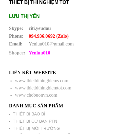
THIẾT BỊ THÍ NGHIỆM TỐT
LƯU THỊ YẾN
Skype:
citi.yeudau
Phone:
094.936.0692 (Zalo)
Email:
Yenluu010@gmail.com
Shopee:
Yenluu010
LIÊN KẾT WEBSITE
www.thietbithinghiems.com
www.thietbithinghiemtot.com
www.chobuonvn.com
DANH MỤC SẢN PHẨM
THIẾT BỊ BAO BÌ
THIẾT BỊ CƠ BẢN PTN
THIẾT BỊ MÔI TRƯỜNG