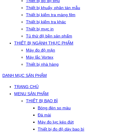
Thiết bị đo độ phủ
Thiết bị khuấy, phân tán mẫu
Thiết bị kiểm tra màng film
Thiết bị kiểm tra khác
Thiết bị mực in
Tủ thử độ bền sản phẩm
THIẾT BỊ NGÀNH THỰC PHẨM
Máy đo độ mặn
Máy lắc Vortex
Thiết bị nhà hàng
DANH MỤC SẢN PHẨM
TRANG CHỦ
MENU SẢN PHẨM
THIẾT BỊ BAO BÌ
Bóng đèn so màu
Đá mài
Máy đo lực kéo đứt
Thiết bị đo độ dày bao bì