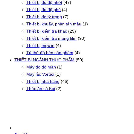
Thiết bị đo độ nhớt
(47)
Thiết bị đo độ phủ
(4)
Thiết bị đo tỷ trọng
(7)
Thiết bị khuấy, phân tán mẫu
(1)
Thiết bị kiểm tra khác
(29)
Thiết bị kiểm tra màng film
(90)
Thiết bị mực in
(4)
Tủ thử độ bền sản phẩm
(4)
THIẾT BỊ NGÀNH THỰC PHẨM
(50)
Máy đo độ mặn
(1)
Máy lắc Vortex
(1)
Thiết bị nhà hàng
(46)
Thức ăn cá Koi
(2)