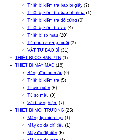
Thiết bị kiểm tra bao bì giấy
(7)
Thiết bị kiểm tra bao bì nhựa
(1)
Thiết bị kiểm tra độ cứng
(9)
Thiết bị kiểm tra vải
(4)
Thiết bị so màu
(20)
Tủ phun sương muối
(2)
VẬT TƯ BAO BÌ
(31)
THIẾT BỊ CƠ BẢN PTN
(1)
THIẾT BỊ MAY MẶC
(18)
Bóng đèn so màu
(0)
Thiết bị kiểm tra
(5)
Thước xám
(6)
Tủ so màu
(0)
Vải thử nghiệm
(7)
THIẾT BỊ MÔI TRƯỜNG
(25)
Màng lọc sinh học
(1)
Máy đo đa chỉ tiêu
(1)
Máy đo độ dẫn
(5)
Máy đo độ mặn
(1)