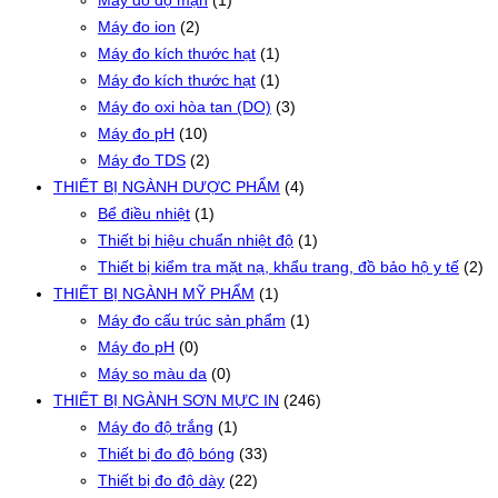
Máy đo ion
(2)
Máy đo kích thước hạt
(1)
Máy đo kích thước hạt
(1)
Máy đo oxi hòa tan (DO)
(3)
Máy đo pH
(10)
Máy đo TDS
(2)
THIẾT BỊ NGÀNH DƯỢC PHẨM
(4)
Bể điều nhiệt
(1)
Thiết bị hiệu chuẩn nhiệt độ
(1)
Thiết bị kiểm tra mặt nạ, khẩu trang, đồ bảo hộ y tế
(2)
THIẾT BỊ NGÀNH MỸ PHẨM
(1)
Máy đo cấu trúc sản phẩm
(1)
Máy đo pH
(0)
Máy so màu da
(0)
THIẾT BỊ NGÀNH SƠN MỰC IN
(246)
Máy đo độ trắng
(1)
Thiết bị đo độ bóng
(33)
Thiết bị đo độ dày
(22)