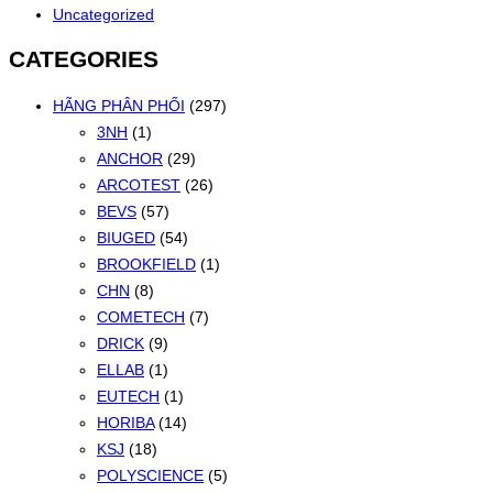
Uncategorized
theo
mới
CATEGORIES
nhất
HÃNG PHÂN PHỐI
(297)
3NH
(1)
ANCHOR
(29)
ARCOTEST
(26)
BEVS
(57)
BIUGED
(54)
BROOKFIELD
(1)
CHN
(8)
COMETECH
(7)
DRICK
(9)
ELLAB
(1)
EUTECH
(1)
HORIBA
(14)
KSJ
(18)
POLYSCIENCE
(5)