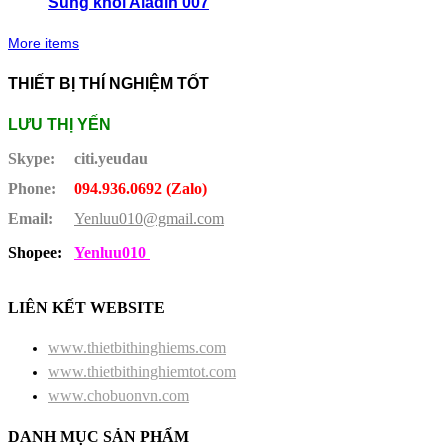
Súng khói Aladin 007
More items
THIẾT BỊ THÍ NGHIỆM TỐT
LƯU THỊ YẾN
Skype:
citi.yeudau
Phone:
094.936.0692 (Zalo)
Email:
Yenluu010@gmail.com
Shopee:
Yenluu010
LIÊN KẾT WEBSITE
www.thietbithinghiems.com
www.thietbithinghiemtot.com
www.chobuonvn.com
DANH MỤC SẢN PHẨM