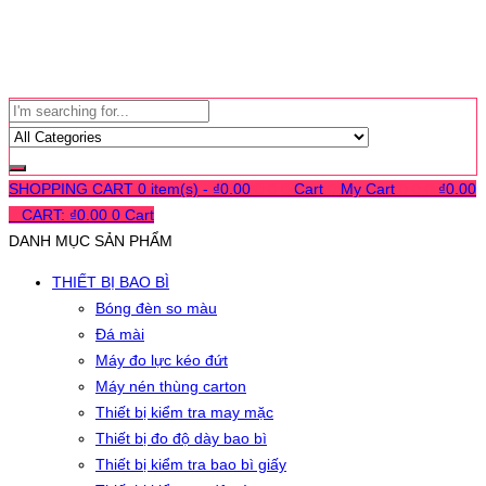
SHOPPING CART
0 item(s) -
₫
0.00
0
0
0
Cart
0
My Cart
0
0
0
₫
0.00
0
CART:
₫
0.00
0
Cart
DANH MỤC SẢN PHẨM
THIẾT BỊ BAO BÌ
Bóng đèn so màu
Đá mài
Máy đo lực kéo đứt
Máy nén thùng carton
Thiết bị kiểm tra may mặc
Thiết bị đo độ dày bao bì
Thiết bị kiểm tra bao bì giấy