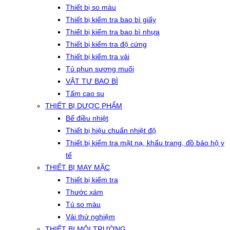
Thiết bị so màu
Thiết bị kiểm tra bao bì giấy
Thiết bị kiểm tra bao bì nhựa
Thiết bị kiểm tra độ cứng
Thiết bị kiểm tra vải
Tủ phun sương muối
VẬT TƯ BAO BÌ
Tấm cao su
THIẾT BỊ DƯỢC PHẨM
Bể điều nhiệt
Thiết bị hiệu chuẩn nhiệt độ
Thiết bị kiểm tra mặt nạ, khẩu trang, đồ bảo hộ y
tế
THIẾT BỊ MAY MẶC
Thiết bị kiểm tra
Thước xám
Tủ so màu
Vải thử nghiệm
THIẾT BỊ MÔI TRƯỜNG