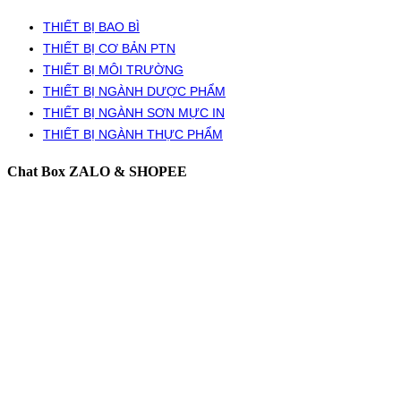
THIẾT BỊ BAO BÌ
THIẾT BỊ CƠ BẢN PTN
THIẾT BỊ MÔI TRƯỜNG
THIẾT BỊ NGÀNH DƯỢC PHẨM
THIẾT BỊ NGÀNH SƠN MỰC IN
THIẾT BỊ NGÀNH THỰC PHẨM
Chat Box ZALO & SHOPEE