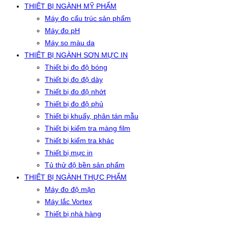
THIẾT BỊ NGÀNH MỸ PHẨM
Máy đo cấu trúc sản phẩm
Máy đo pH
Máy so màu da
THIẾT BỊ NGÀNH SƠN MỰC IN
Thiết bị đo độ bóng
Thiết bị đo độ dày
Thiết bị đo độ nhớt
Thiết bị đo độ phủ
Thiết bị khuấy, phân tán mẫu
Thiết bị kiểm tra màng film
Thiết bị kiểm tra khác
Thiết bị mực in
Tủ thử độ bền sản phẩm
THIẾT BỊ NGÀNH THỰC PHẨM
Máy đo độ mặn
Máy lắc Vortex
Thiết bị nhà hàng