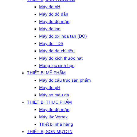
Máy đo pH
Máy đo độ dẫn
Máy đo độ mặn
Máy đo ion
Máy đo oxi hòa tan (DO)
Máy đo TDS
Máy đo đa chỉ tiêu
Máy đo kích thước hạt
Màng lọc sinh học
THIẾT BỊ MỸ PHẨM
Máy đo cấu trúc sản phẩm
Máy đo pH
Máy so màu da
THIẾT BỊ THỰC PHẨM
Máy đo độ mặn
Máy lắc Vortex
Thiết bị nhà hàng
THIẾT BỊ SƠN MỰC IN