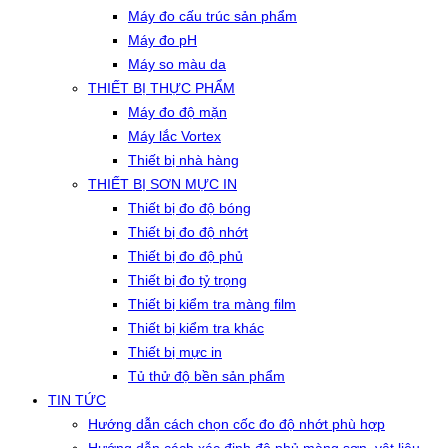
Máy đo cấu trúc sản phẩm
Máy đo pH
Máy so màu da
THIẾT BỊ THỰC PHẨM
Máy đo độ mặn
Máy lắc Vortex
Thiết bị nhà hàng
THIẾT BỊ SƠN MỰC IN
Thiết bị đo độ bóng
Thiết bị đo độ nhớt
Thiết bị đo độ phủ
Thiết bị đo tỷ trọng
Thiết bị kiểm tra màng film
Thiết bị kiểm tra khác
Thiết bị mực in
Tủ thử độ bền sản phẩm
TIN TỨC
Hướng dẫn cách chọn cốc đo độ nhớt phù hợp