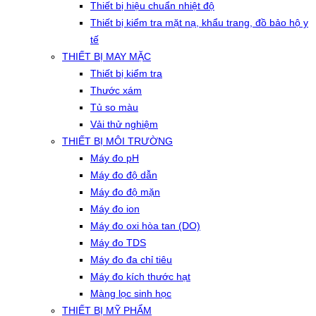
Thiết bị hiệu chuẩn nhiệt độ
Thiết bị kiểm tra mặt nạ, khẩu trang, đồ bảo hộ y
tế
THIẾT BỊ MAY MẶC
Thiết bị kiểm tra
Thước xám
Tủ so màu
Vải thử nghiệm
THIẾT BỊ MÔI TRƯỜNG
Máy đo pH
Máy đo độ dẫn
Máy đo độ mặn
Máy đo ion
Máy đo oxi hòa tan (DO)
Máy đo TDS
Máy đo đa chỉ tiêu
Máy đo kích thước hạt
Màng lọc sinh học
THIẾT BỊ MỸ PHẨM