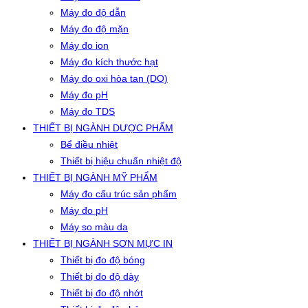
Máy đo độ dẫn
Máy đo độ mặn
Máy đo ion
Máy đo kích thước hạt
Máy đo oxi hòa tan (DO)
Máy đo pH
Máy đo TDS
THIẾT BỊ NGÀNH DƯỢC PHẨM
Bể điều nhiệt
Thiết bị hiệu chuẩn nhiệt độ
THIẾT BỊ NGÀNH MỸ PHẨM
Máy đo cấu trúc sản phẩm
Máy đo pH
Máy so màu da
THIẾT BỊ NGÀNH SƠN MỰC IN
Thiết bị đo độ bóng
Thiết bị đo độ dày
Thiết bị đo độ nhớt