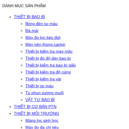
DANH MỤC SẢN PHẨM
THIẾT BỊ BAO BÌ
Bóng đèn so màu
Đá mài
Máy đo lực kéo đứt
Máy nén thùng carton
Thiết bị kiểm tra may mặc
Thiết bị đo độ dày bao bì
Thiết bị kiểm tra bao bì giấy
Thiết bị kiểm tra độ cứng
Thiết bị kiểm tra vải
Thiết bị so màu
Tủ phun sương muối
VẬT TƯ BAO BÌ
THIẾT BỊ CƠ BẢN PTN
THIẾT BỊ MÔI TRƯỜNG
Màng lọc sinh học
Máy đo đa chỉ tiêu