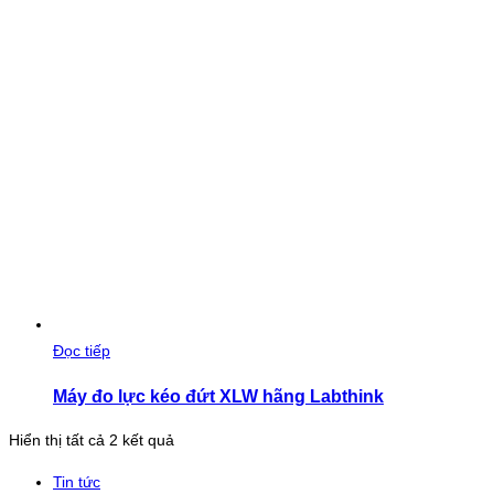
Đọc tiếp
Máy đo lực kéo đứt XLW hãng Labthink
Đã
Hiển thị tất cả 2 kết quả
sắp
Tin tức
xếp