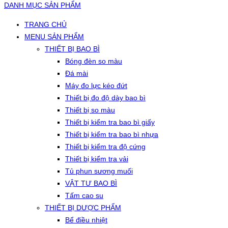
DANH MỤC SẢN PHẨM
TRANG CHỦ
MENU SẢN PHẨM
THIẾT BỊ BAO BÌ
Bóng đèn so màu
Đá mài
Máy đo lực kéo đứt
Thiết bị đo độ dày bao bì
Thiết bị so màu
Thiết bị kiểm tra bao bì giấy
Thiết bị kiểm tra bao bì nhựa
Thiết bị kiểm tra độ cứng
Thiết bị kiểm tra vải
Tủ phun sương muối
VẬT TƯ BAO BÌ
Tấm cao su
THIẾT BỊ DƯỢC PHẨM
Bể điều nhiệt