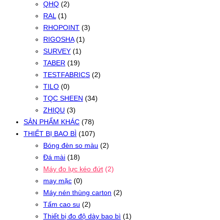
QHQ
(2)
RAL
(1)
RHOPOINT
(3)
RIGOSHA
(1)
SURVEY
(1)
TABER
(19)
TESTFABRICS
(2)
TILO
(0)
TQC SHEEN
(34)
ZHIQU
(3)
SẢN PHẨM KHÁC
(78)
THIẾT BỊ BAO BÌ
(107)
Bóng đèn so màu
(2)
Đá mài
(18)
Máy đo lực kéo đứt
(2)
may mặc
(0)
Máy nén thùng carton
(2)
Tấm cao su
(2)
Thiết bị đo độ dày bao bì
(1)