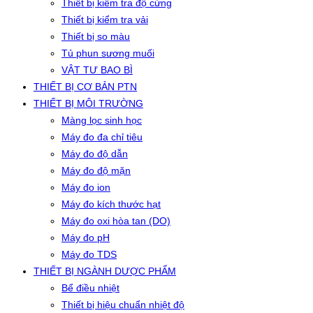
Thiết bị kiểm tra độ cứng
Thiết bị kiểm tra vải
Thiết bị so màu
Tủ phun sương muối
VẬT TƯ BAO BÌ
THIẾT BỊ CƠ BẢN PTN
THIẾT BỊ MÔI TRƯỜNG
Màng lọc sinh học
Máy đo đa chỉ tiêu
Máy đo độ dẫn
Máy đo độ mặn
Máy đo ion
Máy đo kích thước hạt
Máy đo oxi hòa tan (DO)
Máy đo pH
Máy đo TDS
THIẾT BỊ NGÀNH DƯỢC PHẨM
Bể điều nhiệt
Thiết bị hiệu chuẩn nhiệt độ