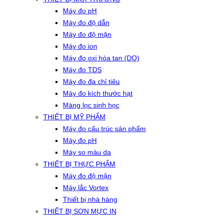
Máy đo pH
Máy đo độ dẫn
Máy đo độ mặn
Máy đo ion
Máy đo oxi hòa tan (DO)
Máy đo TDS
Máy đo đa chỉ tiêu
Máy đo kích thước hạt
Màng lọc sinh học
THIẾT BỊ MỸ PHẨM
Máy đo cấu trúc sản phẩm
Máy đo pH
Máy so màu da
THIẾT BỊ THỰC PHẨM
Máy đo độ mặn
Máy lắc Vortex
Thiết bị nhà hàng
THIẾT BỊ SƠN MỰC IN