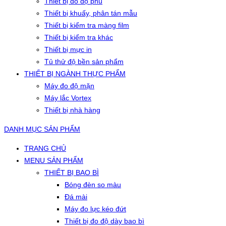
Thiết bị đo độ phủ
Thiết bị khuấy, phân tán mẫu
Thiết bị kiểm tra màng film
Thiết bị kiểm tra khác
Thiết bị mực in
Tủ thử độ bền sản phẩm
THIẾT BỊ NGÀNH THỰC PHẨM
Máy đo độ mặn
Máy lắc Vortex
Thiết bị nhà hàng
DANH MỤC SẢN PHẨM
TRANG CHỦ
MENU SẢN PHẨM
THIẾT BỊ BAO BÌ
Bóng đèn so màu
Đá mài
Máy đo lực kéo đứt
Thiết bị đo độ dày bao bì