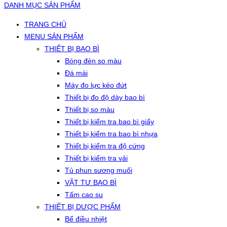
DANH MỤC SẢN PHẨM
TRANG CHỦ
MENU SẢN PHẨM
THIẾT BỊ BAO BÌ
Bóng đèn so màu
Đá mài
Máy đo lực kéo đứt
Thiết bị đo độ dày bao bì
Thiết bị so màu
Thiết bị kiểm tra bao bì giấy
Thiết bị kiểm tra bao bì nhựa
Thiết bị kiểm tra độ cứng
Thiết bị kiểm tra vải
Tủ phun sương muối
VẬT TƯ BAO BÌ
Tấm cao su
THIẾT BỊ DƯỢC PHẨM
Bể điều nhiệt