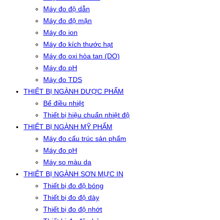
Máy đo độ dẫn
Máy đo độ mặn
Máy đo ion
Máy đo kích thước hạt
Máy đo oxi hòa tan (DO)
Máy đo pH
Máy đo TDS
THIẾT BỊ NGÀNH DƯỢC PHẨM
Bể điều nhiệt
Thiết bị hiệu chuẩn nhiệt độ
THIẾT BỊ NGÀNH MỸ PHẨM
Máy đo cấu trúc sản phẩm
Máy đo pH
Máy so màu da
THIẾT BỊ NGÀNH SƠN MỰC IN
Thiết bị đo độ bóng
Thiết bị đo độ dày
Thiết bị đo độ nhớt