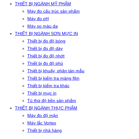
THIẾT BỊ NGÀNH MỸ PHẨM
Máy đo cấu trúc sản phẩm
Máy đo pH
Máy so màu da
THIẾT BỊ NGÀNH SƠN MỰC IN
Thiết bị đo độ bóng
Thiết bị đo độ dày
Thiết bị đo độ nhớt
Thiết bị đo độ phủ
Thiết bị khuấy, phân tán mẫu
Thiết bị kiểm tra màng film
Thiết bị kiểm tra khác
Thiết bị mực in
Tủ thử độ bền sản phẩm
THIẾT BỊ NGÀNH THỰC PHẨM
Máy đo độ mặn
Máy lắc Vortex
Thiết bị nhà hàng