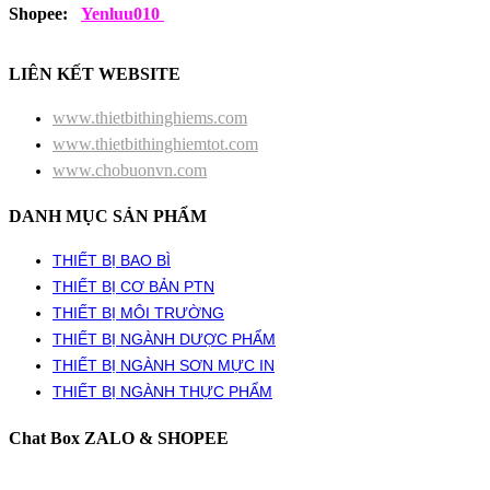
Shopee:
Yenluu010
LIÊN KẾT WEBSITE
www.thietbithinghiems.com
www.thietbithinghiemtot.com
www.chobuonvn.com
DANH MỤC SẢN PHẨM
THIẾT BỊ BAO BÌ
THIẾT BỊ CƠ BẢN PTN
THIẾT BỊ MÔI TRƯỜNG
THIẾT BỊ NGÀNH DƯỢC PHẨM
THIẾT BỊ NGÀNH SƠN MỰC IN
THIẾT BỊ NGÀNH THỰC PHẨM
Chat Box ZALO & SHOPEE