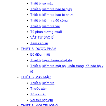
Thiết bị so màu
Thiết bị kiểm tra bao bì giấy
Thiết bị kiểm tra bao bì nhựa
Thiết bị kiểm tra độ cứng
Thiết bị kiểm tra vải
Tủ phun sương muối
VẬT TƯ BAO BÌ
Tấm cao su
THIẾT BỊ DƯỢC PHẨM
Bể điều nhiệt
Thiết bị hiệu chuẩn nhiệt độ
Thiết bị kiểm tra mặt nạ, khẩu trang, đồ bảo hộ y
tế
THIẾT BỊ MAY MẶC
Thiết bị kiểm tra
Thước xám
Tủ so màu
Vải thử nghiệm
THIẾT BỊ MÔI TRƯỜNG