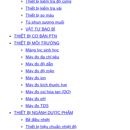
Thiết bị kiểm tra độ cứng
Thiết bị kiểm tra vải
Thiết bị so màu
Tủ phun sương muối
VẬT TƯ BAO BÌ
THIẾT BỊ CƠ BẢN PTN
THIẾT BỊ MÔI TRƯỜNG
Màng lọc sinh học
Máy đo đa chỉ tiêu
Máy đo độ dẫn
Máy đo độ mặn
Máy đo ion
Máy đo kích thước hạt
Máy đo oxi hòa tan (DO)
Máy đo pH
Máy đo TDS
THIẾT BỊ NGÀNH DƯỢC PHẨM
Bể điều nhiệt
Thiết bị hiệu chuẩn nhiệt độ