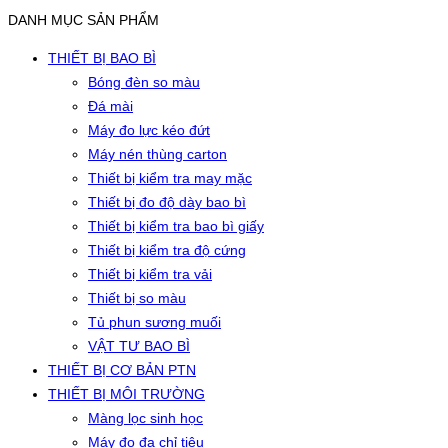
DANH MỤC SẢN PHẨM
THIẾT BỊ BAO BÌ
Bóng đèn so màu
Đá mài
Máy đo lực kéo đứt
Máy nén thùng carton
Thiết bị kiểm tra may mặc
Thiết bị đo độ dày bao bì
Thiết bị kiểm tra bao bì giấy
Thiết bị kiểm tra độ cứng
Thiết bị kiểm tra vải
Thiết bị so màu
Tủ phun sương muối
VẬT TƯ BAO BÌ
THIẾT BỊ CƠ BẢN PTN
THIẾT BỊ MÔI TRƯỜNG
Màng lọc sinh học
Máy đo đa chỉ tiêu