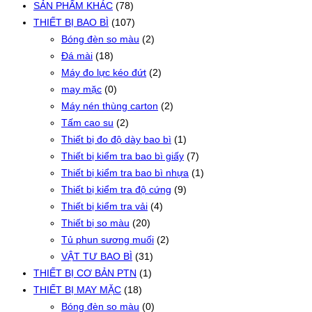
SẢN PHẨM KHÁC
(78)
THIẾT BỊ BAO BÌ
(107)
Bóng đèn so màu
(2)
Đá mài
(18)
Máy đo lực kéo đứt
(2)
may mặc
(0)
Máy nén thùng carton
(2)
Tấm cao su
(2)
Thiết bị đo độ dày bao bì
(1)
Thiết bị kiểm tra bao bì giấy
(7)
Thiết bị kiểm tra bao bì nhựa
(1)
Thiết bị kiểm tra độ cứng
(9)
Thiết bị kiểm tra vải
(4)
Thiết bị so màu
(20)
Tủ phun sương muối
(2)
VẬT TƯ BAO BÌ
(31)
THIẾT BỊ CƠ BẢN PTN
(1)
THIẾT BỊ MAY MẶC
(18)
Bóng đèn so màu
(0)