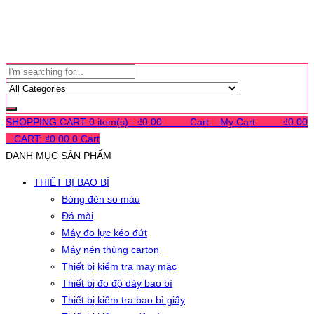
SHOPPING CART
0 item(s) -
₫
0.00
0
0
0
Cart
0
My Cart
0
0
0
₫
0.00
0
CART:
₫
0.00
0
Cart
DANH MỤC SẢN PHẨM
THIẾT BỊ BAO BÌ
Bóng đèn so màu
Đá mài
Máy đo lực kéo đứt
Máy nén thùng carton
Thiết bị kiểm tra may mặc
Thiết bị đo độ dày bao bì
Thiết bị kiểm tra bao bì giấy