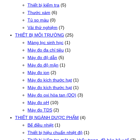
Thiết bị kiểm tra
(5)
Thước xám
(6)
Tủ so màu
(0)
Vải thử nghiệm
(7)
THIẾT BỊ MÔI TRƯỜNG
(25)
Màng lọc sinh học
(1)
Máy đo đa chỉ tiêu
(1)
Máy đo độ dẫn
(5)
Máy đo độ mặn
(1)
Máy đo ion
(2)
Máy đo kích thước hạt
(1)
Máy đo kích thước hạt
(1)
Máy đo oxi hòa tan (DO)
(3)
Máy đo pH
(10)
Máy đo TDS
(2)
THIẾT BỊ NGÀNH DƯỢC PHẨM
(4)
Bể điều nhiệt
(1)
Thiết bị hiệu chuẩn nhiệt độ
(1)