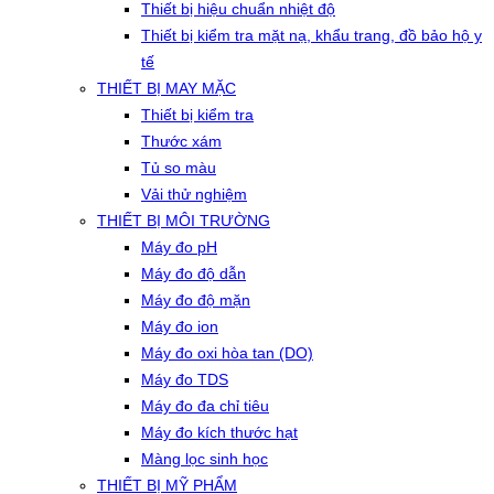
Thiết bị hiệu chuẩn nhiệt độ
Thiết bị kiểm tra mặt nạ, khẩu trang, đồ bảo hộ y
tế
THIẾT BỊ MAY MẶC
Thiết bị kiểm tra
Thước xám
Tủ so màu
Vải thử nghiệm
THIẾT BỊ MÔI TRƯỜNG
Máy đo pH
Máy đo độ dẫn
Máy đo độ mặn
Máy đo ion
Máy đo oxi hòa tan (DO)
Máy đo TDS
Máy đo đa chỉ tiêu
Máy đo kích thước hạt
Màng lọc sinh học
THIẾT BỊ MỸ PHẨM