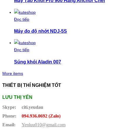
Máy Tạo Khói Pro 900 Hãng Anchor Chef
Đọc tiếp
Máy đo độ nhớt NDJ-5S
Đọc tiếp
Súng khói Aladin 007
More items
THIẾT BỊ THÍ NGHIỆM TỐT
LƯU THỊ YẾN
Skype:
citi.yeudau
Phone:
094.936.0692 (Zalo)
Email:
Yenluu010@gmail.com