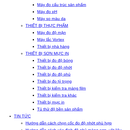
Máy đo cấu trúc sản phẩm
Máy đo pH
Máy so màu da
THIẾT BỊ THỰC PHẨM
Máy đo độ mặn
Máy lắc Vortex
Thiết bị nhà hàng
THIẾT BỊ SƠN MỰC IN
Thiết bị đo độ bóng
Thiết bị đo độ nhớt
Thiết bị đo độ phủ
Thiết bị đo tỷ trọng
Thiết bị kiểm tra màng film
Thiết bị kiểm tra khác
Thiết bị mực in
Tủ thử độ bền sản phẩm
TIN TỨC
Hướng dẫn cách chọn cốc đo độ nhớt phù hợp