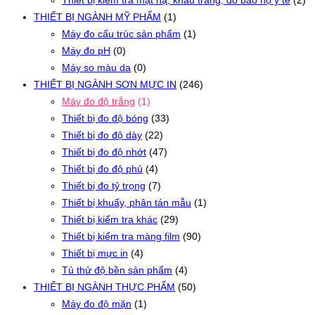
Thiết bị kiểm tra mặt nạ, khẩu trang, đồ bảo hộ y tế
(2)
THIẾT BỊ NGÀNH MỸ PHẨM
(1)
Máy đo cấu trúc sản phẩm
(1)
Máy đo pH
(0)
Máy so màu da
(0)
THIẾT BỊ NGÀNH SƠN MỰC IN
(246)
Máy đo độ trắng
(1)
Thiết bị đo độ bóng
(33)
Thiết bị đo độ dày
(22)
Thiết bị đo độ nhớt
(47)
Thiết bị đo độ phủ
(4)
Thiết bị đo tỷ trọng
(7)
Thiết bị khuấy, phân tán mẫu
(1)
Thiết bị kiểm tra khác
(29)
Thiết bị kiểm tra màng film
(90)
Thiết bị mực in
(4)
Tủ thử độ bền sản phẩm
(4)
THIẾT BỊ NGÀNH THỰC PHẨM
(50)
Máy đo độ mặn
(1)