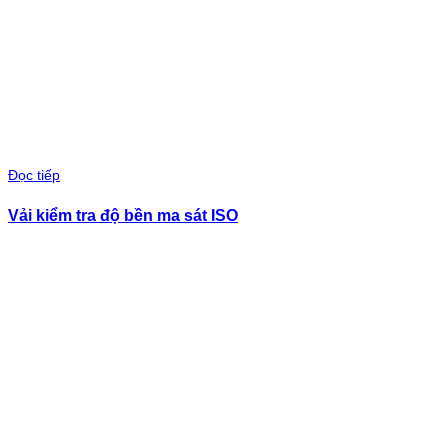
Đọc tiếp
Vải kiểm tra độ bền ma sát ISO