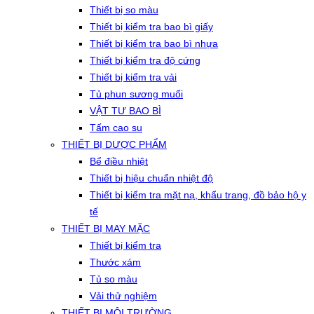
Thiết bị so màu
Thiết bị kiểm tra bao bì giấy
Thiết bị kiểm tra bao bì nhựa
Thiết bị kiểm tra độ cứng
Thiết bị kiểm tra vải
Tủ phun sương muối
VẬT TƯ BAO BÌ
Tấm cao su
THIẾT BỊ DƯỢC PHẨM
Bể điều nhiệt
Thiết bị hiệu chuẩn nhiệt độ
Thiết bị kiểm tra mặt nạ, khẩu trang, đồ bảo hộ y
tế
THIẾT BỊ MAY MẶC
Thiết bị kiểm tra
Thước xám
Tủ so màu
Vải thử nghiệm
THIẾT BỊ MÔI TRƯỜNG