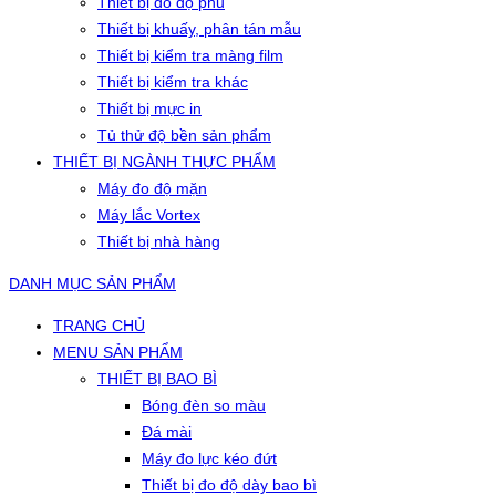
Thiết bị đo độ phủ
Thiết bị khuấy, phân tán mẫu
Thiết bị kiểm tra màng film
Thiết bị kiểm tra khác
Thiết bị mực in
Tủ thử độ bền sản phẩm
THIẾT BỊ NGÀNH THỰC PHẨM
Máy đo độ mặn
Máy lắc Vortex
Thiết bị nhà hàng
DANH MỤC SẢN PHẨM
TRANG CHỦ
MENU SẢN PHẨM
THIẾT BỊ BAO BÌ
Bóng đèn so màu
Đá mài
Máy đo lực kéo đứt
Thiết bị đo độ dày bao bì