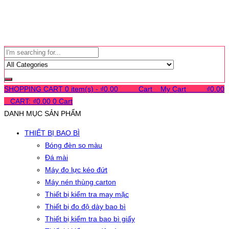
SHOPPING CART
0 item(s) -
₫
0.00
0
0
0
Cart
0
My Cart
0
0
0
₫
0.00
0
CART:
₫
0.00
0
Cart
DANH MỤC SẢN PHẨM
THIẾT BỊ BAO BÌ
Bóng đèn so màu
Đá mài
Máy đo lực kéo đứt
Máy nén thùng carton
Thiết bị kiểm tra may mặc
Thiết bị đo độ dày bao bì
Thiết bị kiểm tra bao bì giấy