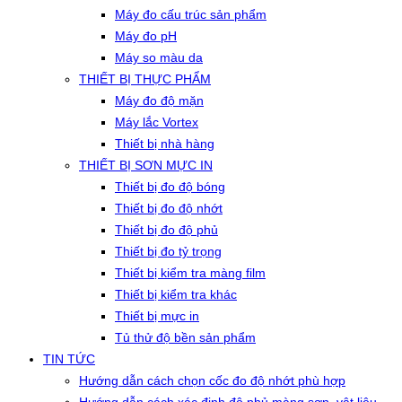
Máy đo cấu trúc sản phẩm
Máy đo pH
Máy so màu da
THIẾT BỊ THỰC PHẨM
Máy đo độ mặn
Máy lắc Vortex
Thiết bị nhà hàng
THIẾT BỊ SƠN MỰC IN
Thiết bị đo độ bóng
Thiết bị đo độ nhớt
Thiết bị đo độ phủ
Thiết bị đo tỷ trọng
Thiết bị kiểm tra màng film
Thiết bị kiểm tra khác
Thiết bị mực in
Tủ thử độ bền sản phẩm
TIN TỨC
Hướng dẫn cách chọn cốc đo độ nhớt phù hợp