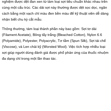
nghiệm được dệt đan xen từ tám loại sợi tiêu chuẩn khác nhau trên
cùng một cấu trúc. Các dải sợi này thường được dệt sọc dọc, ngăn
cách bằng một vạch chỉ màu đen bền màu để kỹ thuật viên dễ dàng
nhận biết chu kỳ cắt mẫu.
Thông thường, tám loại thành phần này bao gồm: Sợi tơ dài
(Filament Acetate), Bông tẩy trắng (Bleached Cotton), Nylon 6.6
(Polyamide), Polyester, Polyacrylic, Tơ tằm (Spun Silk), Sợi tái chế
(Viscose), và Len chải kỹ (Worsted Wool). Việc tích hợp nhiều loại
sợi giúp người dùng đánh giá được phổ phản ứng của thuốc nhuộm
đa dạng chỉ trong một lần thao tác.