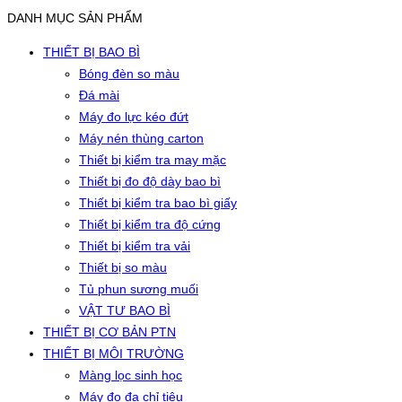
DANH MỤC SẢN PHẨM
THIẾT BỊ BAO BÌ
Bóng đèn so màu
Đá mài
Máy đo lực kéo đứt
Máy nén thùng carton
Thiết bị kiểm tra may mặc
Thiết bị đo độ dày bao bì
Thiết bị kiểm tra bao bì giấy
Thiết bị kiểm tra độ cứng
Thiết bị kiểm tra vải
Thiết bị so màu
Tủ phun sương muối
VẬT TƯ BAO BÌ
THIẾT BỊ CƠ BẢN PTN
THIẾT BỊ MÔI TRƯỜNG
Màng lọc sinh học
Máy đo đa chỉ tiêu