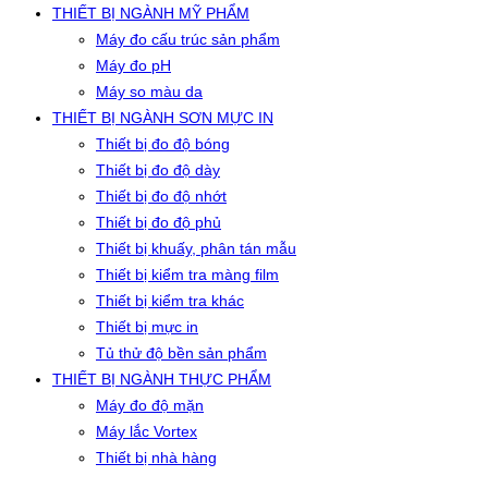
THIẾT BỊ NGÀNH MỸ PHẨM
Máy đo cấu trúc sản phẩm
Máy đo pH
Máy so màu da
THIẾT BỊ NGÀNH SƠN MỰC IN
Thiết bị đo độ bóng
Thiết bị đo độ dày
Thiết bị đo độ nhớt
Thiết bị đo độ phủ
Thiết bị khuấy, phân tán mẫu
Thiết bị kiểm tra màng film
Thiết bị kiểm tra khác
Thiết bị mực in
Tủ thử độ bền sản phẩm
THIẾT BỊ NGÀNH THỰC PHẨM
Máy đo độ mặn
Máy lắc Vortex
Thiết bị nhà hàng