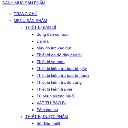
DANH MỤC SẢN PHẨM
TRANG CHỦ
MENU SẢN PHẨM
THIẾT BỊ BAO BÌ
Bóng đèn so màu
Đá mài
Máy đo lực kéo đứt
Thiết bị đo độ dày bao bì
Thiết bị so màu
Thiết bị kiểm tra bao bì giấy
Thiết bị kiểm tra bao bì nhựa
Thiết bị kiểm tra độ cứng
Thiết bị kiểm tra vải
Tủ phun sương muối
VẬT TƯ BAO BÌ
Tấm cao su
THIẾT BỊ DƯỢC PHẨM
Bể điều nhiệt