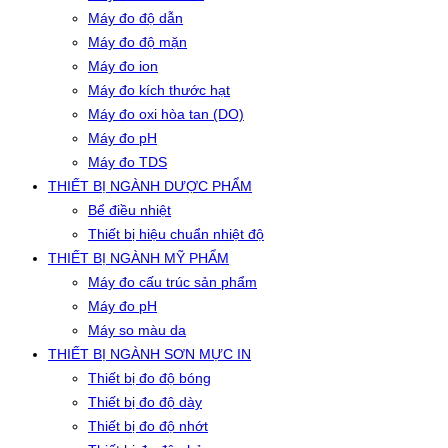
Máy đo độ dẫn
Máy đo độ mặn
Máy đo ion
Máy đo kích thước hạt
Máy đo oxi hòa tan (DO)
Máy đo pH
Máy đo TDS
THIẾT BỊ NGÀNH DƯỢC PHẨM
Bể điều nhiệt
Thiết bị hiệu chuẩn nhiệt độ
THIẾT BỊ NGÀNH MỸ PHẨM
Máy đo cấu trúc sản phẩm
Máy đo pH
Máy so màu da
THIẾT BỊ NGÀNH SƠN MỰC IN
Thiết bị đo độ bóng
Thiết bị đo độ dày
Thiết bị đo độ nhớt