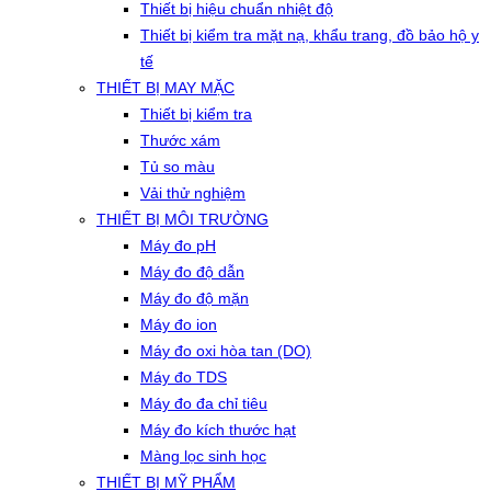
Thiết bị hiệu chuẩn nhiệt độ
Thiết bị kiểm tra mặt nạ, khẩu trang, đồ bảo hộ y
tế
THIẾT BỊ MAY MẶC
Thiết bị kiểm tra
Thước xám
Tủ so màu
Vải thử nghiệm
THIẾT BỊ MÔI TRƯỜNG
Máy đo pH
Máy đo độ dẫn
Máy đo độ mặn
Máy đo ion
Máy đo oxi hòa tan (DO)
Máy đo TDS
Máy đo đa chỉ tiêu
Máy đo kích thước hạt
Màng lọc sinh học
THIẾT BỊ MỸ PHẨM