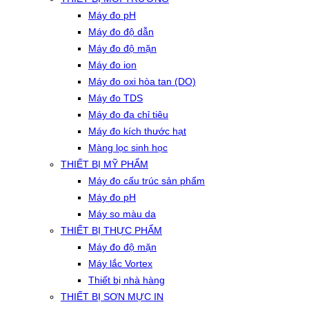
Máy đo pH
Máy đo độ dẫn
Máy đo độ mặn
Máy đo ion
Máy đo oxi hòa tan (DO)
Máy đo TDS
Máy đo đa chỉ tiêu
Máy đo kích thước hạt
Màng lọc sinh học
THIẾT BỊ MỸ PHẨM
Máy đo cấu trúc sản phẩm
Máy đo pH
Máy so màu da
THIẾT BỊ THỰC PHẨM
Máy đo độ mặn
Máy lắc Vortex
Thiết bị nhà hàng
THIẾT BỊ SƠN MỰC IN