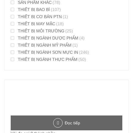
SẢN PHẨM KHÁC
(78)
THIẾT BỊ BAO BÌ
(107)
THIẾT BỊ CƠ BẢN PTN
(1)
THIẾT BỊ MAY MẶC
(18)
THIẾT BỊ MÔI TRƯỜNG
(25)
THIẾT BỊ NGÀNH DƯỢC PHẨM
(4)
THIẾT BỊ NGÀNH MỸ PHẨM
(1)
THIẾT BỊ NGÀNH SƠN MỰC IN
(246)
THIẾT BỊ NGÀNH THỰC PHẨM
(50)
Đọc tiếp