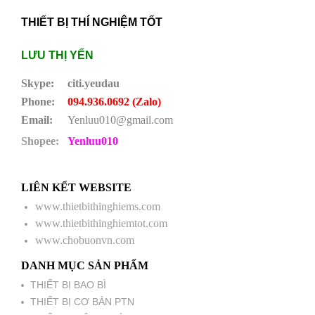
THIẾT BỊ THÍ NGHIỆM TỐT
LƯU THỊ YẾN
Skype:
citi.yeudau
Phone:
094.936.0692 (Zalo)
Email:
Yenluu010@gmail.com
Shopee:
Yenluu010
LIÊN KẾT WEBSITE
www.thietbithinghiems.com
www.thietbithinghiemtot.com
www.chobuonvn.com
DANH MỤC SẢN PHẨM
THIẾT BỊ BAO BÌ
THIẾT BỊ CƠ BẢN PTN