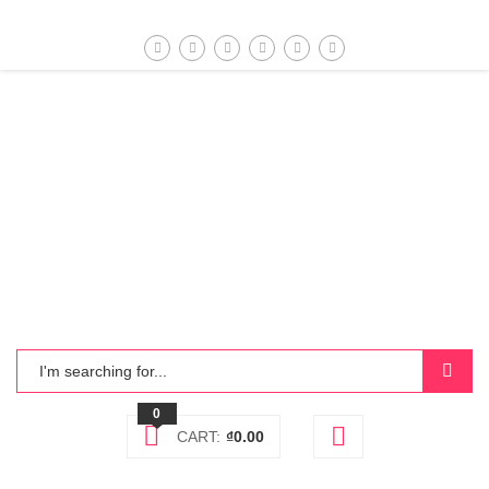
0
CART:
₫
0.00