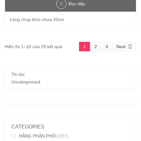
Đọc tiếp
Lòng chụp khói nhựa 33cm
Đã
Hiển thị 1–10 của 29 kết quả
1
2
3
Next
sắp
xếp
Tin tức
theo
Uncategorized
mới
nhất
CATEGORIES
HÃNG PHÂN PHỐI
(297)