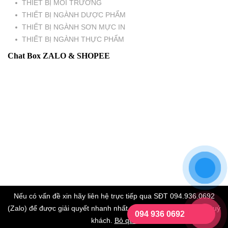
THIẾT BỊ MÔI TRƯỜNG
THIẾT BỊ NGÀNH DƯỢC PHẨM
THIẾT BỊ NGÀNH SƠN MỰC IN
THIẾT BỊ NGÀNH THỰC PHẨM
Chat Box ZALO & SHOPEE
Nếu có vấn đề xin hãy liên hệ trực tiếp qua SĐT 094.936.0692
(Zalo) để được giải quyết nhanh nhất. Xin chân thành cảm ơn quý
094 936 0692
khách.
Bỏ qua