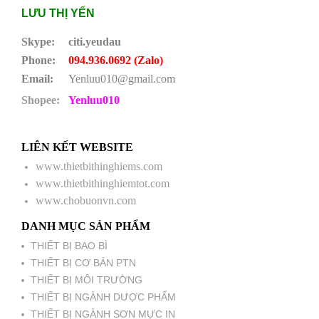
LƯU THỊ YẾN
Skype:
citi.yeudau
Phone:
094.936.0692 (Zalo)
Email:
Yenluu010@gmail.com
Shopee:
Yenluu010
LIÊN KẾT WEBSITE
www.thietbithinghiems.com
www.thietbithinghiemtot.com
www.chobuonvn.com
DANH MỤC SẢN PHẨM
THIẾT BỊ BAO BÌ
THIẾT BỊ CƠ BẢN PTN
THIẾT BỊ MÔI TRƯỜNG
THIẾT BỊ NGÀNH DƯỢC PHẨM
THIẾT BỊ NGÀNH SƠN MỰC IN