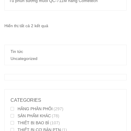
Tủ phun sương muối QC-711M hãng Cometech
Đã
Hiển thị tất cả 2 kết quả
sắp
xếp
Tin tức
theo
Uncategorized
mới
nhất
CATEGORIES
HÃNG PHÂN PHỐI
(297)
SẢN PHẨM KHÁC
(78)
THIẾT BỊ BAO BÌ
(107)
THIẾT BỊ CƠ BẢN PTN
(1)