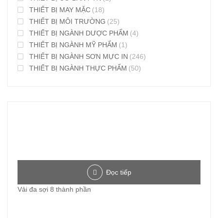
THIẾT BỊ MAY MẶC
(18)
THIẾT BỊ MÔI TRƯỜNG
(25)
THIẾT BỊ NGÀNH DƯỢC PHẨM
(4)
THIẾT BỊ NGÀNH MỸ PHẨM
(1)
THIẾT BỊ NGÀNH SƠN MỰC IN
(246)
THIẾT BỊ NGÀNH THỰC PHẨM
(50)
Đọc tiếp
Vải đa sợi 8 thành phần