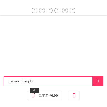
0
CART:
₫
0.00