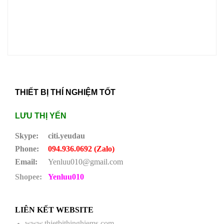
THIẾT BỊ THÍ NGHIỆM TỐT
LƯU THỊ YẾN
Skype:
citi.yeudau
Phone:
094.936.0692 (Zalo)
Email:
Yenluu010@gmail.com
Shopee:
Yenluu010
LIÊN KẾT WEBSITE
www.thietbithinghiems.com