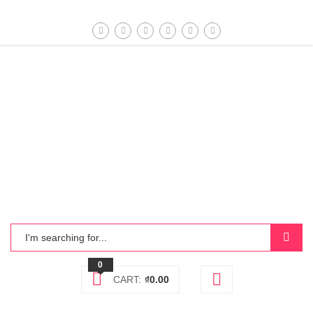
0
CART:
₫
0.00