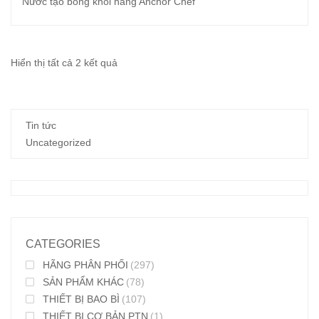
Nước tạo bóng khói hãng Anchor Chef
Đã
Hiển thị tất cả 2 kết quả
sắp
xếp
Tin tức
theo
Uncategorized
mới
nhất
CATEGORIES
HÃNG PHÂN PHỐI
(297)
SẢN PHẨM KHÁC
(78)
THIẾT BỊ BAO BÌ
(107)
THIẾT BỊ CƠ BẢN PTN
(1)