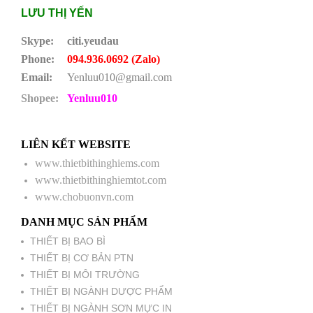
LƯU THỊ YẾN
Skype:
citi.yeudau
Phone:
094.936.0692 (Zalo)
Email:
Yenluu010@gmail.com
Shopee:
Yenluu010
LIÊN KẾT WEBSITE
www.thietbithinghiems.com
www.thietbithinghiemtot.com
www.chobuonvn.com
DANH MỤC SẢN PHẨM
THIẾT BỊ BAO BÌ
THIẾT BỊ CƠ BẢN PTN
THIẾT BỊ MÔI TRƯỜNG
THIẾT BỊ NGÀNH DƯỢC PHẨM
THIẾT BỊ NGÀNH SƠN MỰC IN