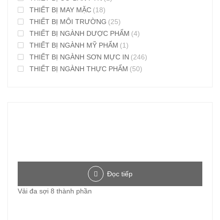
THIẾT BỊ MAY MẶC
(18)
THIẾT BỊ MÔI TRƯỜNG
(25)
THIẾT BỊ NGÀNH DƯỢC PHẨM
(4)
THIẾT BỊ NGÀNH MỸ PHẨM
(1)
THIẾT BỊ NGÀNH SƠN MỰC IN
(246)
THIẾT BỊ NGÀNH THỰC PHẨM
(50)
Đọc tiếp
Vải đa sợi 8 thành phần