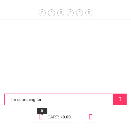
0
CART:
₫
0.00