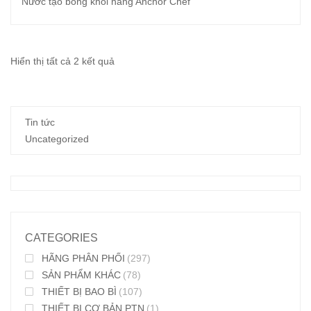
Nước tạo bóng khói hãng Anchor Chef
Đã
Hiển thị tất cả 2 kết quả
sắp
xếp
Tin tức
theo
Uncategorized
mới
nhất
CATEGORIES
HÃNG PHÂN PHỐI
(297)
SẢN PHẨM KHÁC
(78)
THIẾT BỊ BAO BÌ
(107)
THIẾT BỊ CƠ BẢN PTN
(1)