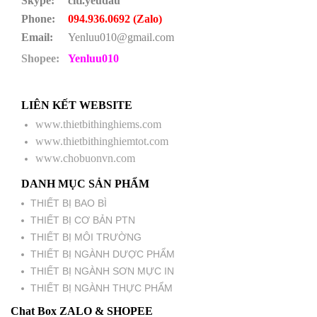
Skype:
citi.yeudau
Phone:
094.936.0692 (Zalo)
Email:
Yenluu010@gmail.com
Shopee:
Yenluu010
LIÊN KẾT WEBSITE
www.thietbithinghiems.com
www.thietbithinghiemtot.com
www.chobuonvn.com
DANH MỤC SẢN PHẨM
THIẾT BỊ BAO BÌ
THIẾT BỊ CƠ BẢN PTN
THIẾT BỊ MÔI TRƯỜNG
THIẾT BỊ NGÀNH DƯỢC PHẨM
THIẾT BỊ NGÀNH SƠN MỰC IN
THIẾT BỊ NGÀNH THỰC PHẨM
Chat Box ZALO & SHOPEE