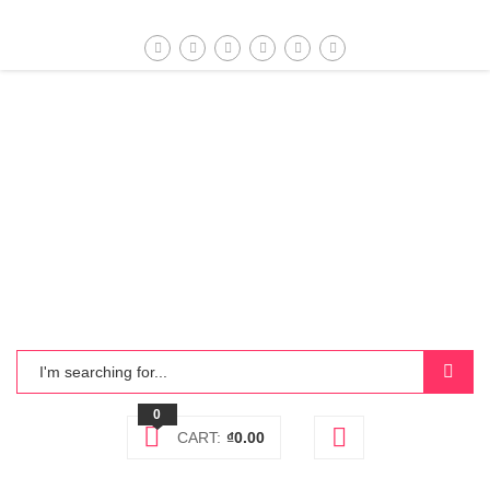
0
CART:
₫
0.00