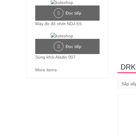
Đọc tiếp
Máy đo độ nhớt NDJ-5S
Đọc tiếp
Súng khói Aladin 007
DRK
More items