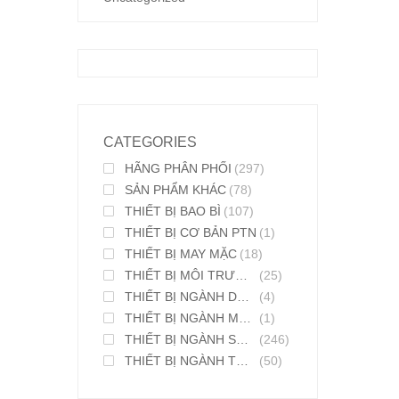
CATEGORIES
HÃNG PHÂN PHỐI
(297)
SẢN PHẨM KHÁC
(78)
THIẾT BỊ BAO BÌ
(107)
THIẾT BỊ CƠ BẢN PTN
(1)
THIẾT BỊ MAY MẶC
(18)
THIẾT BỊ MÔI TRƯỜNG
(25)
THIẾT BỊ NGÀNH DƯỢC PHẨM
(4)
THIẾT BỊ NGÀNH MỸ PHẨM
(1)
THIẾT BỊ NGÀNH SƠN MỰC IN
(246)
THIẾT BỊ NGÀNH THỰC PHẨM
(50)