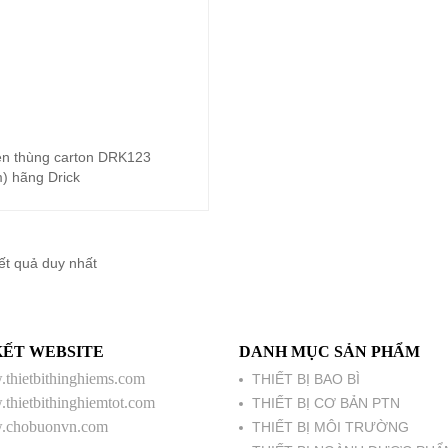
n thùng carton DRK123
Đọc tiếp
) hãng Drick
kết quả duy nhất
KẾT WEBSITE
DANH MỤC SẢN PHẨM
thietbithinghiems.com
THIẾT BỊ BAO BÌ
thietbithinghiemtot.com
THIẾT BỊ CƠ BẢN PTN
chobuonvn.com
THIẾT BỊ MÔI TRƯỜNG