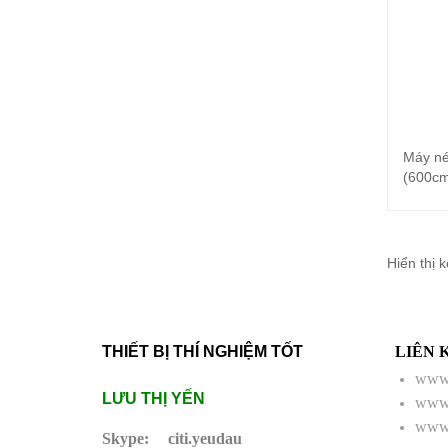
Máy né
(600cm
Hiển thị 
THIẾT BỊ THÍ NGHIỆM TỐT
LIÊN 
www.
LƯU THỊ YẾN
www.
www.
Skype:
citi.yeudau