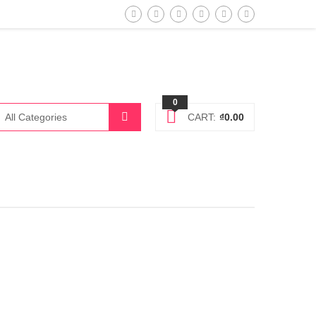
0
CART:
₫
0.00