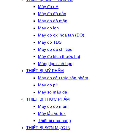
Máy đo pH
Máy đo độ dẫn
Máy đo độ mặn
Máy đo ion
Máy đo oxi hòa tan (DO)
Máy đo TDS
Máy đo đa chỉ tiêu
Máy đo kích thước hạt
Màng lọc sinh học
THIẾT BỊ MỸ PHẨM
Máy đo cấu trúc sản phẩm
Máy đo pH
Máy so màu da
THIẾT BỊ THỰC PHẨM
Máy đo độ mặn
Máy lắc Vortex
Thiết bị nhà hàng
THIẾT BỊ SƠN MỰC IN