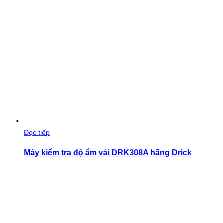
Đọc tiếp
Máy kiểm tra độ ẩm vải DRK308A hãng Drick