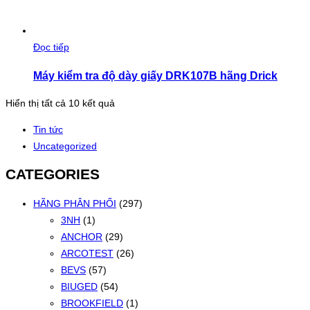
Đọc tiếp
Máy kiểm tra độ dày giấy DRK107B hãng Drick
Đã
Hiển thị tất cả 10 kết quả
sắp
Tin tức
xếp
Uncategorized
theo
mới
CATEGORIES
nhất
HÃNG PHÂN PHỐI
(297)
3NH
(1)
ANCHOR
(29)
ARCOTEST
(26)
BEVS
(57)
BIUGED
(54)
BROOKFIELD
(1)