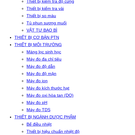
Thiết bị kiểm tra độ cứng
Thiết bị kiểm tra vải
Thiết bị so màu
Tủ phun sương muối
VẬT TƯ BAO BÌ
THIẾT BỊ CƠ BẢN PTN
THIẾT BỊ MÔI TRƯỜNG
Màng lọc sinh học
Máy đo đa chỉ tiêu
Máy đo độ dẫn
Máy đo độ mặn
Máy đo ion
Máy đo kích thước hạt
Máy đo oxi hòa tan (DO)
Máy đo pH
Máy đo TDS
THIẾT BỊ NGÀNH DƯỢC PHẨM
Bể điều nhiệt
Thiết bị hiệu chuẩn nhiệt độ