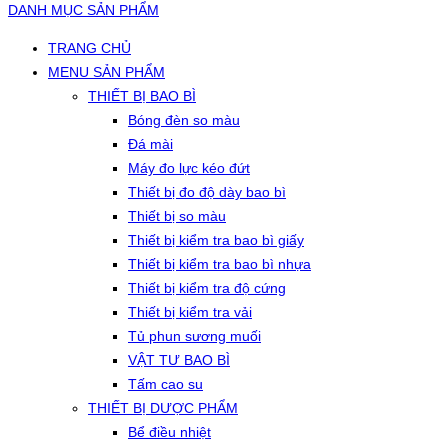
DANH MỤC SẢN PHẨM
TRANG CHỦ
MENU SẢN PHẨM
THIẾT BỊ BAO BÌ
Bóng đèn so màu
Đá mài
Máy đo lực kéo đứt
Thiết bị đo độ dày bao bì
Thiết bị so màu
Thiết bị kiểm tra bao bì giấy
Thiết bị kiểm tra bao bì nhựa
Thiết bị kiểm tra độ cứng
Thiết bị kiểm tra vải
Tủ phun sương muối
VẬT TƯ BAO BÌ
Tấm cao su
THIẾT BỊ DƯỢC PHẨM
Bể điều nhiệt