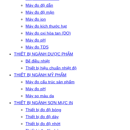
Máy đo độ dẫn
Máy đo độ mặn
Máy đo ion
Máy đo kích thước hạt
Máy đo oxi hòa tan (DO)
Máy đo pH
Máy đo TDS
THIẾT BỊ NGÀNH DƯỢC PHẨM
Bể điều nhiệt
Thiết bị hiệu chuẩn nhiệt độ
THIẾT BỊ NGÀNH MỸ PHẨM
Máy đo cấu trúc sản phẩm
Máy đo pH
Máy so màu da
THIẾT BỊ NGÀNH SƠN MỰC IN
Thiết bị đo độ bóng
Thiết bị đo độ dày
Thiết bị đo độ nhớt