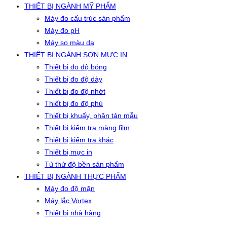
THIẾT BỊ NGÀNH MỸ PHẨM
Máy đo cấu trúc sản phẩm
Máy đo pH
Máy so màu da
THIẾT BỊ NGÀNH SƠN MỰC IN
Thiết bị đo độ bóng
Thiết bị đo độ dày
Thiết bị đo độ nhớt
Thiết bị đo độ phủ
Thiết bị khuấy, phân tán mẫu
Thiết bị kiểm tra màng film
Thiết bị kiểm tra khác
Thiết bị mực in
Tủ thử độ bền sản phẩm
THIẾT BỊ NGÀNH THỰC PHẨM
Máy đo độ mặn
Máy lắc Vortex
Thiết bị nhà hàng