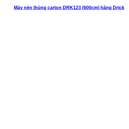
Máy nén thùng carton DRK123 (600cm) hãng Drick