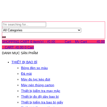
SHOPPING CART
0 item(s) -
₫
0.00
0
0
0
Cart
0
My Cart
0
0
0
₫
0.00
0
CART:
₫
0.00
0
Cart
DANH MỤC SẢN PHẨM
THIẾT BỊ BAO BÌ
Bóng đèn so màu
Đá mài
Máy đo lực kéo đứt
Máy nén thùng carton
Thiết bị kiểm tra may mặc
Thiết bị đo độ dày bao bì
Thiết bị kiểm tra bao bì giấy