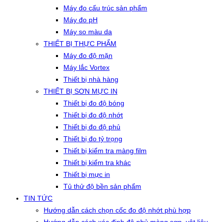
Máy đo cấu trúc sản phẩm
Máy đo pH
Máy so màu da
THIẾT BỊ THỰC PHẨM
Máy đo độ mặn
Máy lắc Vortex
Thiết bị nhà hàng
THIẾT BỊ SƠN MỰC IN
Thiết bị đo độ bóng
Thiết bị đo độ nhớt
Thiết bị đo độ phủ
Thiết bị đo tỷ trọng
Thiết bị kiểm tra màng film
Thiết bị kiểm tra khác
Thiết bị mực in
Tủ thử độ bền sản phẩm
TIN TỨC
Hướng dẫn cách chọn cốc đo độ nhớt phù hợp