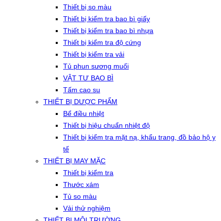
Thiết bị so màu
Thiết bị kiểm tra bao bì giấy
Thiết bị kiểm tra bao bì nhựa
Thiết bị kiểm tra độ cứng
Thiết bị kiểm tra vải
Tủ phun sương muối
VẬT TƯ BAO BÌ
Tấm cao su
THIẾT BỊ DƯỢC PHẨM
Bể điều nhiệt
Thiết bị hiệu chuẩn nhiệt độ
Thiết bị kiểm tra mặt nạ, khẩu trang, đồ bảo hộ y
tế
THIẾT BỊ MAY MẶC
Thiết bị kiểm tra
Thước xám
Tủ so màu
Vải thử nghiệm
THIẾT BỊ MÔI TRƯỜNG