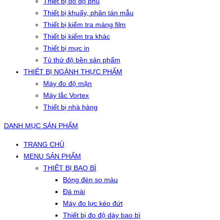
Thiết bị đo độ phủ
Thiết bị khuấy, phân tán mẫu
Thiết bị kiểm tra màng film
Thiết bị kiểm tra khác
Thiết bị mực in
Tủ thử độ bền sản phẩm
THIẾT BỊ NGÀNH THỰC PHẨM
Máy đo độ mặn
Máy lắc Vortex
Thiết bị nhà hàng
DANH MỤC SẢN PHẨM
TRANG CHỦ
MENU SẢN PHẨM
THIẾT BỊ BAO BÌ
Bóng đèn so màu
Đá mài
Máy đo lực kéo đứt
Thiết bị đo độ dày bao bì