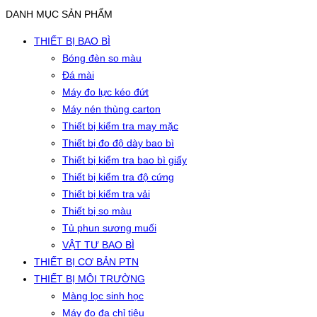
DANH MỤC SẢN PHẨM
THIẾT BỊ BAO BÌ
Bóng đèn so màu
Đá mài
Máy đo lực kéo đứt
Máy nén thùng carton
Thiết bị kiểm tra may mặc
Thiết bị đo độ dày bao bì
Thiết bị kiểm tra bao bì giấy
Thiết bị kiểm tra độ cứng
Thiết bị kiểm tra vải
Thiết bị so màu
Tủ phun sương muối
VẬT TƯ BAO BÌ
THIẾT BỊ CƠ BẢN PTN
THIẾT BỊ MÔI TRƯỜNG
Màng lọc sinh học
Máy đo đa chỉ tiêu