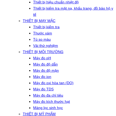
Thiết bị hiệu chuẩn nhiệt độ
Thiết bị kiểm tra mặt nạ, khẩu trang, đồ bảo hộ y
tế
THIẾT BỊ MAY MẶC
Thiết bị kiểm tra
Thước xám
Tủ so màu
Vải thử nghiệm
THIẾT BỊ MÔI TRƯỜNG
Máy đo pH
Máy đo độ dẫn
Máy đo độ mặn
Máy đo ion
Máy đo oxi hòa tan (DO)
Máy đo TDS
Máy đo đa chỉ tiêu
Máy đo kích thước hạt
Màng lọc sinh học
THIẾT BỊ MỸ PHẨM