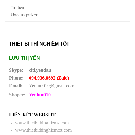
Tin tức
Uncategorized
THIẾT BỊ THÍ NGHIỆM TỐT
LƯU THỊ YẾN
Skype:
citi.yeudau
Phone:
094.936.0692 (Zalo)
Email:
Yenluu010@gmail.com
Shopee:
Yenluu010
LIÊN KẾT WEBSITE
www.thietbithinghiems.com
www.thietbithinghiemtot.com