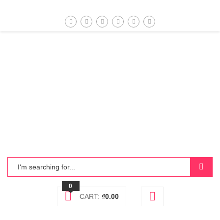
0
CART:
₫
0.00