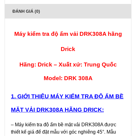
ĐÁNH GIÁ (0)
Máy kiểm tra độ ẩm vải DRK308A hãng
Drick
Hãng: Drick – Xuất xứ: Trung Quốc
Model: DRK 308A
1. GIỚI THIỆU MÁY KIỂM TRA ĐỘ ẨM BỀ
MẶT VẢI DRK308A HÃNG DRICK:
– Máy kiểm tra độ ẩm bề mặt vải DRK308A được
thiết kế giá để đặt mẫu với góc nghiêng 45°. Mẫu