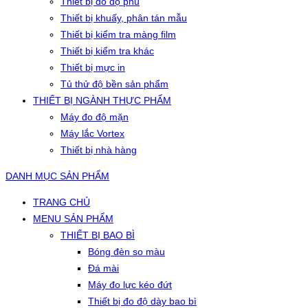
Thiết bị đo độ phủ
Thiết bị khuấy, phân tán mẫu
Thiết bị kiểm tra màng film
Thiết bị kiểm tra khác
Thiết bị mực in
Tủ thử độ bền sản phẩm
THIẾT BỊ NGÀNH THỰC PHẨM
Máy đo độ mặn
Máy lắc Vortex
Thiết bị nhà hàng
DANH MỤC SẢN PHẨM
TRANG CHỦ
MENU SẢN PHẨM
THIẾT BỊ BAO BÌ
Bóng đèn so màu
Đá mài
Máy đo lực kéo đứt
Thiết bị đo độ dày bao bì