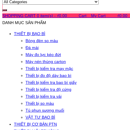
SHOPPING CART
0 item(s) -
₫
0.00
0
0
0
Cart
0
My Cart
0
0
0
₫
0.00
DANH MỤC SẢN PHẨM
THIẾT BỊ BAO BÌ
Bóng đèn so màu
Đá mài
Máy đo lực kéo đứt
Máy nén thùng carton
Thiết bị kiểm tra may mặc
Thiết bị đo độ dày bao bì
Thiết bị kiểm tra bao bì giấy
Thiết bị kiểm tra độ cứng
Thiết bị kiểm tra vải
Thiết bị so màu
Tủ phun sương muối
VẬT TƯ BAO BÌ
THIẾT BỊ CƠ BẢN PTN