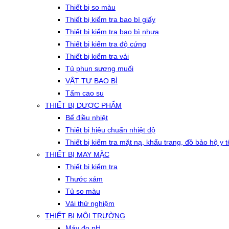
Thiết bị so màu
Thiết bị kiểm tra bao bì giấy
Thiết bị kiểm tra bao bì nhựa
Thiết bị kiểm tra độ cứng
Thiết bị kiểm tra vải
Tủ phun sương muối
VẬT TƯ BAO BÌ
Tấm cao su
THIẾT BỊ DƯỢC PHẨM
Bể điều nhiệt
Thiết bị hiệu chuẩn nhiệt độ
Thiết bị kiểm tra mặt nạ, khẩu trang, đồ bảo hộ y t
THIẾT BỊ MAY MẶC
Thiết bị kiểm tra
Thước xám
Tủ so màu
Vải thử nghiệm
THIẾT BỊ MÔI TRƯỜNG
Máy đo pH