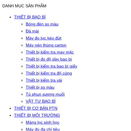
DANH MỤC SẢN PHẨM
THIẾT BỊ BAO BÌ
Bóng đèn so màu
Đá mài
Máy đo lực kéo đứt
Máy nén thùng carton
Thiết bị kiểm tra may mặc
Thiết bị đo độ dày bao bì
Thiết bị kiểm tra bao bì giấy
Thiết bị kiểm tra độ cứng
Thiết bị kiểm tra vải
Thiết bị so màu
Tủ phun sương muối
VẬT TƯ BAO BÌ
THIẾT BỊ CƠ BẢN PTN
THIẾT BỊ MÔI TRƯỜNG
Màng lọc sinh học
Máy đo đa chỉ tiêu