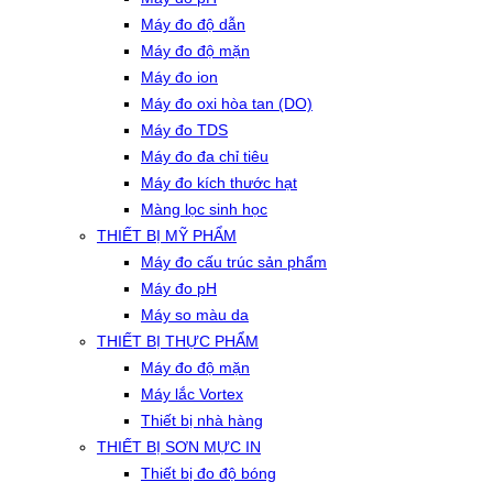
Máy đo độ dẫn
Máy đo độ mặn
Máy đo ion
Máy đo oxi hòa tan (DO)
Máy đo TDS
Máy đo đa chỉ tiêu
Máy đo kích thước hạt
Màng lọc sinh học
THIẾT BỊ MỸ PHẨM
Máy đo cấu trúc sản phẩm
Máy đo pH
Máy so màu da
THIẾT BỊ THỰC PHẨM
Máy đo độ mặn
Máy lắc Vortex
Thiết bị nhà hàng
THIẾT BỊ SƠN MỰC IN
Thiết bị đo độ bóng