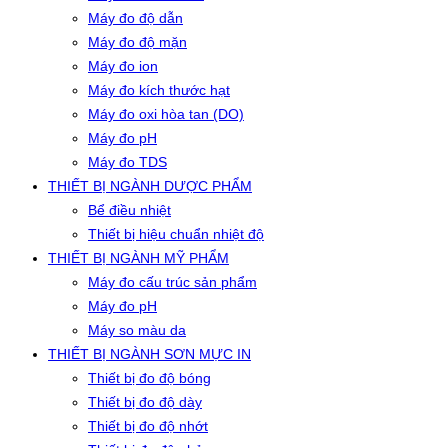
Máy đo độ dẫn
Máy đo độ mặn
Máy đo ion
Máy đo kích thước hạt
Máy đo oxi hòa tan (DO)
Máy đo pH
Máy đo TDS
THIẾT BỊ NGÀNH DƯỢC PHẨM
Bể điều nhiệt
Thiết bị hiệu chuẩn nhiệt độ
THIẾT BỊ NGÀNH MỸ PHẨM
Máy đo cấu trúc sản phẩm
Máy đo pH
Máy so màu da
THIẾT BỊ NGÀNH SƠN MỰC IN
Thiết bị đo độ bóng
Thiết bị đo độ dày
Thiết bị đo độ nhớt