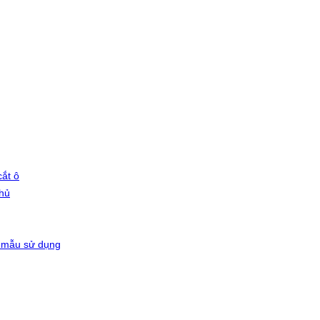
ắt ô
phủ
 mẫu sử dụng