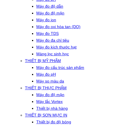
Máy đo độ dẫn
Máy đo độ mặn
Máy đo ion
Máy đo oxi hòa tan (DO)
Máy đo TDS
Máy đo đa chỉ tiêu
Máy đo kích thước hạt
Màng lọc sinh học
THIẾT BỊ MỸ PHẨM
Máy đo cấu trúc sản phẩm
Máy đo pH
Máy so màu da
THIẾT BỊ THỰC PHẨM
Máy đo độ mặn
Máy lắc Vortex
Thiết bị nhà hàng
THIẾT BỊ SƠN MỰC IN
Thiết bị đo độ bóng