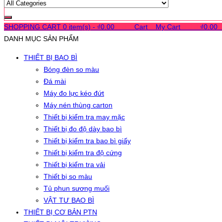
SHOPPING CART
0 item(s) -
₫
0.00
0
0
0
Cart
0
My Cart
0
0
0
₫
0.00
DANH MỤC SẢN PHẨM
THIẾT BỊ BAO BÌ
Bóng đèn so màu
Đá mài
Máy đo lực kéo đứt
Máy nén thùng carton
Thiết bị kiểm tra may mặc
Thiết bị đo độ dày bao bì
Thiết bị kiểm tra bao bì giấy
Thiết bị kiểm tra độ cứng
Thiết bị kiểm tra vải
Thiết bị so màu
Tủ phun sương muối
VẬT TƯ BAO BÌ
THIẾT BỊ CƠ BẢN PTN