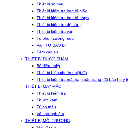
Thiết bị so màu
Thiết bị kiểm tra bao bì giấy
Thiết bị kiểm tra bao bì nhựa
Thiết bị kiểm tra độ cứng
Thiết bị kiểm tra vải
Tủ phun sương muối
VẬT TƯ BAO BÌ
Tấm cao su
THIẾT BỊ DƯỢC PHẨM
Bể điều nhiệt
Thiết bị hiệu chuẩn nhiệt độ
Thiết bị kiểm tra mặt nạ, khẩu trang, đồ bảo hộ y t
THIẾT BỊ MAY MẶC
Thiết bị kiểm tra
Thước xám
Tủ so màu
Vải thử nghiệm
THIẾT BỊ MÔI TRƯỜNG
Máy đo pH