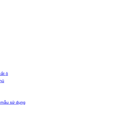
ắt ô
phủ
 mẫu sử dụng