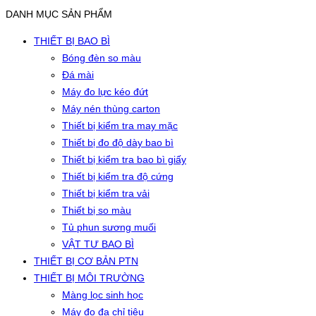
DANH MỤC SẢN PHẨM
THIẾT BỊ BAO BÌ
Bóng đèn so màu
Đá mài
Máy đo lực kéo đứt
Máy nén thùng carton
Thiết bị kiểm tra may mặc
Thiết bị đo độ dày bao bì
Thiết bị kiểm tra bao bì giấy
Thiết bị kiểm tra độ cứng
Thiết bị kiểm tra vải
Thiết bị so màu
Tủ phun sương muối
VẬT TƯ BAO BÌ
THIẾT BỊ CƠ BẢN PTN
THIẾT BỊ MÔI TRƯỜNG
Màng lọc sinh học
Máy đo đa chỉ tiêu