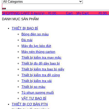
SHOPPING CART
0 item(s) -
₫
0.00
0
0
0
Cart
0
My Cart
0
0
0
₫
0.00
DANH MỤC SẢN PHẨM
THIẾT BỊ BAO BÌ
Bóng đèn so màu
Đá mài
Máy đo lực kéo đứt
Máy nén thùng carton
Thiết bị kiểm tra may mặc
Thiết bị đo độ dày bao bì
Thiết bị kiểm tra bao bì giấy
Thiết bị kiểm tra độ cứng
Thiết bị kiểm tra vải
Thiết bị so màu
Tủ phun sương muối
VẬT TƯ BAO BÌ
THIẾT BỊ CƠ BẢN PTN