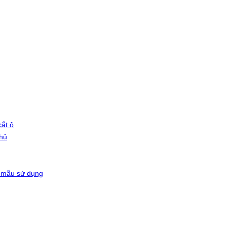
ắt ô
phủ
 mẫu sử dụng