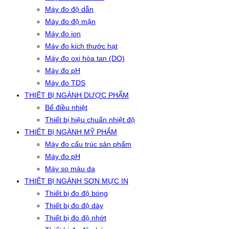
Máy đo độ dẫn
Máy đo độ mặn
Máy đo ion
Máy đo kích thước hạt
Máy đo oxi hòa tan (DO)
Máy đo pH
Máy đo TDS
THIẾT BỊ NGÀNH DƯỢC PHẨM
Bể điều nhiệt
Thiết bị hiệu chuẩn nhiệt độ
THIẾT BỊ NGÀNH MỸ PHẨM
Máy đo cấu trúc sản phẩm
Máy đo pH
Máy so màu da
THIẾT BỊ NGÀNH SƠN MỰC IN
Thiết bị đo độ bóng
Thiết bị đo độ dày
Thiết bị đo độ nhớt