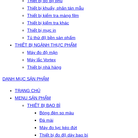
Thiết bị đo độ phủ
Thiết bị khuấy, phân tán mẫu
Thiết bị kiểm tra màng film
Thiết bị kiểm tra khác
Thiết bị mực in
Tủ thử độ bền sản phẩm
THIẾT BỊ NGÀNH THỰC PHẨM
Máy đo độ mặn
Máy lắc Vortex
Thiết bị nhà hàng
DANH MỤC SẢN PHẨM
TRANG CHỦ
MENU SẢN PHẨM
THIẾT BỊ BAO BÌ
Bóng đèn so màu
Đá mài
Máy đo lực kéo đứt
Thiết bị đo độ dày bao bì