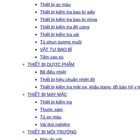
Thiết bị so màu
Thiết bị kiểm tra bao bì giấy
Thiết bị kiểm tra bao bì nhựa
Thiết bị kiểm tra độ cứng
Thiết bị kiểm tra vải
Tủ phun sương muối
VẬT TƯ BAO BÌ
Tấm cao su
THIẾT BỊ DƯỢC PHẨM
Bể điều nhiệt
Thiết bị hiệu chuẩn nhiệt độ
Thiết bị kiểm tra mặt nạ, khẩu trang, đồ bảo hộ y t
THIẾT BỊ MAY MẶC
Thiết bị kiểm tra
Thước xám
Tủ so màu
Vải thử nghiệm
THIẾT BỊ MÔI TRƯỜNG
Máy đo pH