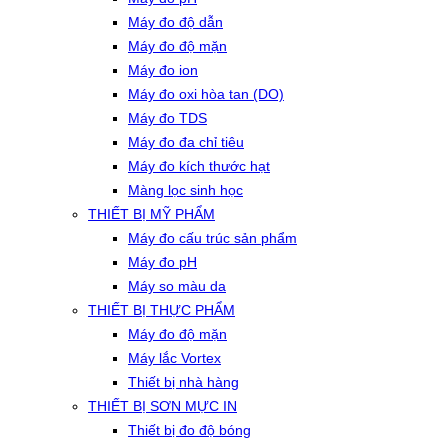
Máy đo độ dẫn
Máy đo độ mặn
Máy đo ion
Máy đo oxi hòa tan (DO)
Máy đo TDS
Máy đo đa chỉ tiêu
Máy đo kích thước hạt
Màng lọc sinh học
THIẾT BỊ MỸ PHẨM
Máy đo cấu trúc sản phẩm
Máy đo pH
Máy so màu da
THIẾT BỊ THỰC PHẨM
Máy đo độ mặn
Máy lắc Vortex
Thiết bị nhà hàng
THIẾT BỊ SƠN MỰC IN
Thiết bị đo độ bóng