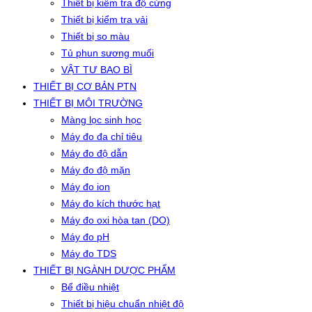
Thiết bị kiểm tra độ cứng
Thiết bị kiểm tra vải
Thiết bị so màu
Tủ phun sương muối
VẬT TƯ BAO BÌ
THIẾT BỊ CƠ BẢN PTN
THIẾT BỊ MÔI TRƯỜNG
Màng lọc sinh học
Máy đo đa chỉ tiêu
Máy đo độ dẫn
Máy đo độ mặn
Máy đo ion
Máy đo kích thước hạt
Máy đo oxi hòa tan (DO)
Máy đo pH
Máy đo TDS
THIẾT BỊ NGÀNH DƯỢC PHẨM
Bể điều nhiệt
Thiết bị hiệu chuẩn nhiệt độ