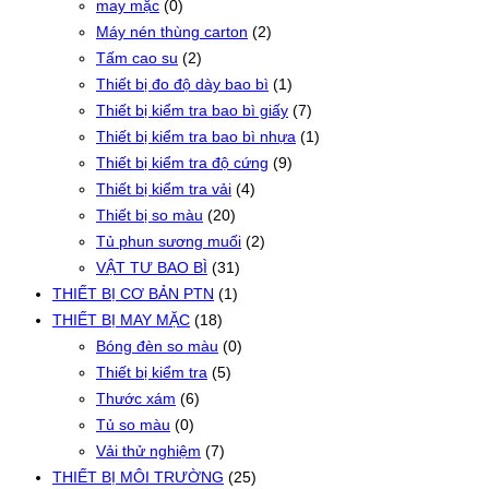
may mặc
(0)
Máy nén thùng carton
(2)
Tấm cao su
(2)
Thiết bị đo độ dày bao bì
(1)
Thiết bị kiểm tra bao bì giấy
(7)
Thiết bị kiểm tra bao bì nhựa
(1)
Thiết bị kiểm tra độ cứng
(9)
Thiết bị kiểm tra vải
(4)
Thiết bị so màu
(20)
Tủ phun sương muối
(2)
VẬT TƯ BAO BÌ
(31)
THIẾT BỊ CƠ BẢN PTN
(1)
THIẾT BỊ MAY MẶC
(18)
Bóng đèn so màu
(0)
Thiết bị kiểm tra
(5)
Thước xám
(6)
Tủ so màu
(0)
Vải thử nghiệm
(7)
THIẾT BỊ MÔI TRƯỜNG
(25)