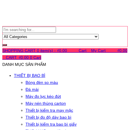
SHOPPING CART
0 item(s) -
₫
0.00
0
0
0
Cart
0
My Cart
0
0
0
₫
0.00
0
CART:
₫
0.00
0
Cart
DANH MỤC SẢN PHẨM
THIẾT BỊ BAO BÌ
Bóng đèn so màu
Đá mài
Máy đo lực kéo đứt
Máy nén thùng carton
Thiết bị kiểm tra may mặc
Thiết bị đo độ dày bao bì
Thiết bị kiểm tra bao bì giấy