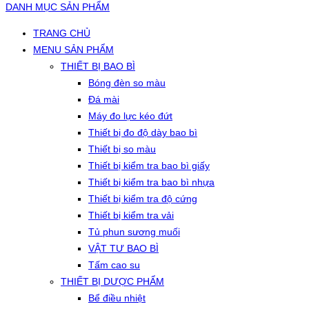
DANH MỤC SẢN PHẨM
TRANG CHỦ
MENU SẢN PHẨM
THIẾT BỊ BAO BÌ
Bóng đèn so màu
Đá mài
Máy đo lực kéo đứt
Thiết bị đo độ dày bao bì
Thiết bị so màu
Thiết bị kiểm tra bao bì giấy
Thiết bị kiểm tra bao bì nhựa
Thiết bị kiểm tra độ cứng
Thiết bị kiểm tra vải
Tủ phun sương muối
VẬT TƯ BAO BÌ
Tấm cao su
THIẾT BỊ DƯỢC PHẨM
Bể điều nhiệt