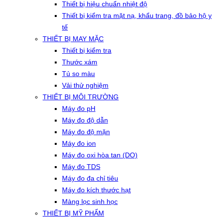
Thiết bị hiệu chuẩn nhiệt độ
Thiết bị kiểm tra mặt nạ, khẩu trang, đồ bảo hộ y
tế
THIẾT BỊ MAY MẶC
Thiết bị kiểm tra
Thước xám
Tủ so màu
Vải thử nghiệm
THIẾT BỊ MÔI TRƯỜNG
Máy đo pH
Máy đo độ dẫn
Máy đo độ mặn
Máy đo ion
Máy đo oxi hòa tan (DO)
Máy đo TDS
Máy đo đa chỉ tiêu
Máy đo kích thước hạt
Màng lọc sinh học
THIẾT BỊ MỸ PHẨM