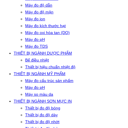
Máy đo độ dẫn
Máy đo độ mặn
Máy đo ion
Máy đo kích thước hạt
Máy đo oxi hòa tan (DO)
Máy đo pH
Máy đo TDS
THIẾT BỊ NGÀNH DƯỢC PHẨM
Bể điều nhiệt
Thiết bị hiệu chuẩn nhiệt độ
THIẾT BỊ NGÀNH MỸ PHẨM
Máy đo cấu trúc sản phẩm
Máy đo pH
Máy so màu da
THIẾT BỊ NGÀNH SƠN MỰC IN
Thiết bị đo độ bóng
Thiết bị đo độ dày
Thiết bị đo độ nhớt