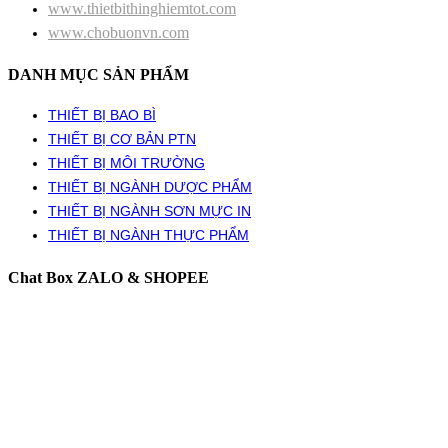
www.thietbithinghiemtot.com
www.chobuonvn.com
DANH MỤC SẢN PHẨM
THIẾT BỊ BAO BÌ
THIẾT BỊ CƠ BẢN PTN
THIẾT BỊ MÔI TRƯỜNG
THIẾT BỊ NGÀNH DƯỢC PHẨM
THIẾT BỊ NGÀNH SƠN MỰC IN
THIẾT BỊ NGÀNH THỰC PHẨM
Chat Box ZALO & SHOPEE