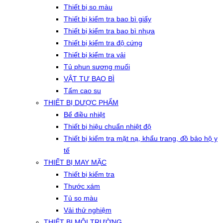
Thiết bị so màu
Thiết bị kiểm tra bao bì giấy
Thiết bị kiểm tra bao bì nhựa
Thiết bị kiểm tra độ cứng
Thiết bị kiểm tra vải
Tủ phun sương muối
VẬT TƯ BAO BÌ
Tấm cao su
THIẾT BỊ DƯỢC PHẨM
Bể điều nhiệt
Thiết bị hiệu chuẩn nhiệt độ
Thiết bị kiểm tra mặt nạ, khẩu trang, đồ bảo hộ y
tế
THIẾT BỊ MAY MẶC
Thiết bị kiểm tra
Thước xám
Tủ so màu
Vải thử nghiệm
THIẾT BỊ MÔI TRƯỜNG