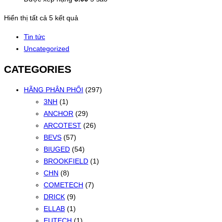
Đã
Hiển thị tất cả 5 kết quả
sắp
Tin tức
xếp
Uncategorized
theo
mới
CATEGORIES
nhất
HÃNG PHÂN PHỐI
(297)
3NH
(1)
ANCHOR
(29)
ARCOTEST
(26)
BEVS
(57)
BIUGED
(54)
BROOKFIELD
(1)
CHN
(8)
COMETECH
(7)
DRICK
(9)
ELLAB
(1)
EUTECH
(1)