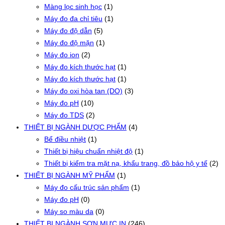
Màng lọc sinh học
(1)
Máy đo đa chỉ tiêu
(1)
Máy đo độ dẫn
(5)
Máy đo độ mặn
(1)
Máy đo ion
(2)
Máy đo kích thước hạt
(1)
Máy đo kích thước hạt
(1)
Máy đo oxi hòa tan (DO)
(3)
Máy đo pH
(10)
Máy đo TDS
(2)
THIẾT BỊ NGÀNH DƯỢC PHẨM
(4)
Bể điều nhiệt
(1)
Thiết bị hiệu chuẩn nhiệt độ
(1)
Thiết bị kiểm tra mặt nạ, khẩu trang, đồ bảo hộ y tế
(2)
THIẾT BỊ NGÀNH MỸ PHẨM
(1)
Máy đo cấu trúc sản phẩm
(1)
Máy đo pH
(0)
Máy so màu da
(0)
THIẾT BỊ NGÀNH SƠN MỰC IN
(246)