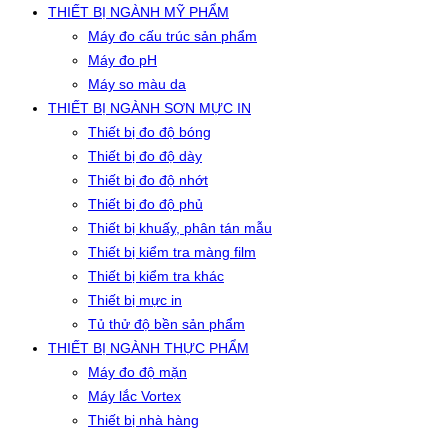
THIẾT BỊ NGÀNH MỸ PHẨM
Máy đo cấu trúc sản phẩm
Máy đo pH
Máy so màu da
THIẾT BỊ NGÀNH SƠN MỰC IN
Thiết bị đo độ bóng
Thiết bị đo độ dày
Thiết bị đo độ nhớt
Thiết bị đo độ phủ
Thiết bị khuấy, phân tán mẫu
Thiết bị kiểm tra màng film
Thiết bị kiểm tra khác
Thiết bị mực in
Tủ thử độ bền sản phẩm
THIẾT BỊ NGÀNH THỰC PHẨM
Máy đo độ mặn
Máy lắc Vortex
Thiết bị nhà hàng