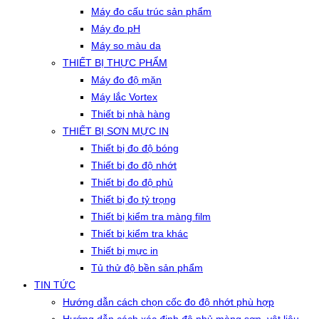
Máy đo cấu trúc sản phẩm
Máy đo pH
Máy so màu da
THIẾT BỊ THỰC PHẨM
Máy đo độ mặn
Máy lắc Vortex
Thiết bị nhà hàng
THIẾT BỊ SƠN MỰC IN
Thiết bị đo độ bóng
Thiết bị đo độ nhớt
Thiết bị đo độ phủ
Thiết bị đo tỷ trọng
Thiết bị kiểm tra màng film
Thiết bị kiểm tra khác
Thiết bị mực in
Tủ thử độ bền sản phẩm
TIN TỨC
Hướng dẫn cách chọn cốc đo độ nhớt phù hợp