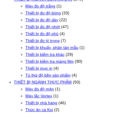
Máy đo độ trắng
(1)
Thiết bị đo độ bóng
(33)
Thiết bị đo độ dày
(22)
Thiết bị đo độ nhớt
(47)
Thiết bị đo độ phủ
(4)
Thiết bị đo tỷ trọng
(7)
Thiết bị khuấy, phân tán mẫu
(1)
Thiết bị kiểm tra khác
(29)
Thiết bị kiểm tra màng film
(90)
Thiết bị mực in
(4)
Tủ thử độ bền sản phẩm
(4)
THIẾT BỊ NGÀNH THỰC PHẨM
(50)
Máy đo độ mặn
(1)
Máy lắc Vortex
(1)
Thiết bị nhà hàng
(46)
Thức ăn cá Koi
(2)