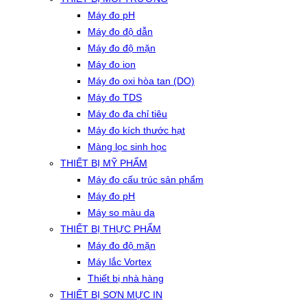
Máy đo pH
Máy đo độ dẫn
Máy đo độ mặn
Máy đo ion
Máy đo oxi hòa tan (DO)
Máy đo TDS
Máy đo đa chỉ tiêu
Máy đo kích thước hạt
Màng lọc sinh học
THIẾT BỊ MỸ PHẨM
Máy đo cấu trúc sản phẩm
Máy đo pH
Máy so màu da
THIẾT BỊ THỰC PHẨM
Máy đo độ mặn
Máy lắc Vortex
Thiết bị nhà hàng
THIẾT BỊ SƠN MỰC IN