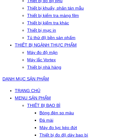
Thiết bị đo độ phủ
Thiết bị khuấy, phân tán mẫu
Thiết bị kiểm tra màng film
Thiết bị kiểm tra khác
Thiết bị mực in
Tủ thử độ bền sản phẩm
THIẾT BỊ NGÀNH THỰC PHẨM
Máy đo độ mặn
Máy lắc Vortex
Thiết bị nhà hàng
DANH MỤC SẢN PHẨM
TRANG CHỦ
MENU SẢN PHẨM
THIẾT BỊ BAO BÌ
Bóng đèn so màu
Đá mài
Máy đo lực kéo đứt
Thiết bị đo độ dày bao bì