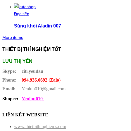
Đọc tiếp
Súng khói Aladin 007
More items
THIẾT BỊ THÍ NGHIỆM TỐT
LƯU THỊ YẾN
Skype:
citi.yeudau
Phone:
094.936.0692 (Zalo)
Email:
Yenluu010@gmail.com
Shopee:
Yenluu010
LIÊN KẾT WEBSITE
www.thietbithinghiems.com