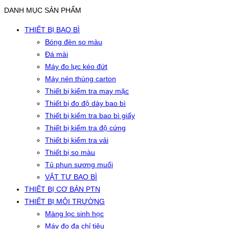
DANH MỤC SẢN PHẨM
THIẾT BỊ BAO BÌ
Bóng đèn so màu
Đá mài
Máy đo lực kéo đứt
Máy nén thùng carton
Thiết bị kiểm tra may mặc
Thiết bị đo độ dày bao bì
Thiết bị kiểm tra bao bì giấy
Thiết bị kiểm tra độ cứng
Thiết bị kiểm tra vải
Thiết bị so màu
Tủ phun sương muối
VẬT TƯ BAO BÌ
THIẾT BỊ CƠ BẢN PTN
THIẾT BỊ MÔI TRƯỜNG
Màng lọc sinh học
Máy đo đa chỉ tiêu