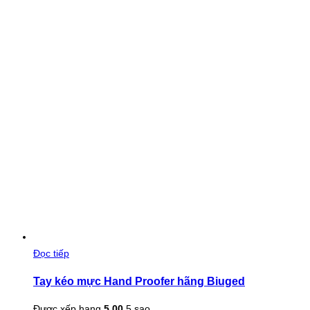
Đọc tiếp
Tay kéo mực Hand Proofer hãng Biuged
Được xếp hạng
5.00
5 sao