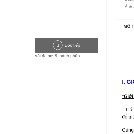
MÔ 
Đọc tiếp
Vải đa sợi 8 thành phần
I. G
*Giớ
– Có 
đó gi
Cùng 