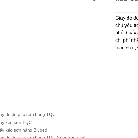
Giấy đo đô
chủ yếu t
phủ. Giấy
chi phí nhâ
mẫu sơn, vâ