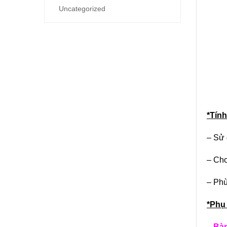
Uncategorized
*Tín
– Sử 
– Cho 
– Phù
*Phụ 
– Bà