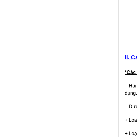
II. 
*Các
– Hãn
dụng.
– Dướ
+ Loạ
+ Loạ