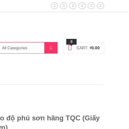
0
CART:
₫
0.00
đo độ phủ sơn hãng TQC (Giấy
ơn)