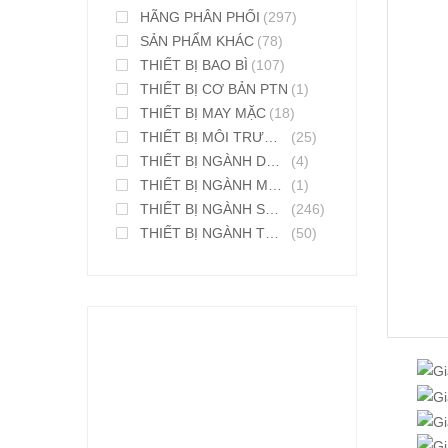
HÃNG PHÂN PHỐI
(297)
SẢN PHẨM KHÁC
(78)
THIẾT BỊ BAO BÌ
(107)
THIẾT BỊ CƠ BẢN PTN
(1)
THIẾT BỊ MAY MẶC
(18)
THIẾT BỊ MÔI TRƯỜNG
(25)
THIẾT BỊ NGÀNH DƯỢC PHẨM
(4)
THIẾT BỊ NGÀNH MỸ PHẨM
(1)
THIẾT BỊ NGÀNH SƠN MỰC IN
(246)
THIẾT BỊ NGÀNH THỰC PHẨM
(50)