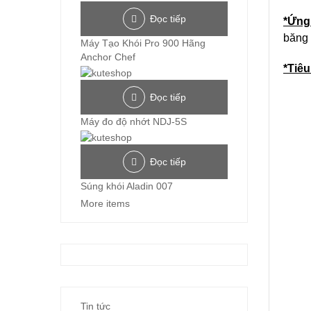
Đọc tiếp
*Ứng
băng k
Máy Tạo Khói Pro 900 Hãng
Anchor Chef
*Tiêu
Đọc tiếp
Máy đo độ nhớt NDJ-5S
Đọc tiếp
Súng khói Aladin 007
More items
Tin tức