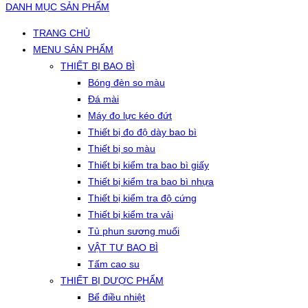
DANH MỤC SẢN PHẨM
TRANG CHỦ
MENU SẢN PHẨM
THIẾT BỊ BAO BÌ
Bóng đèn so màu
Đá mài
Máy đo lực kéo đứt
Thiết bị đo độ dày bao bì
Thiết bị so màu
Thiết bị kiểm tra bao bì giấy
Thiết bị kiểm tra bao bì nhựa
Thiết bị kiểm tra độ cứng
Thiết bị kiểm tra vải
Tủ phun sương muối
VẬT TƯ BAO BÌ
Tấm cao su
THIẾT BỊ DƯỢC PHẨM
Bể điều nhiệt