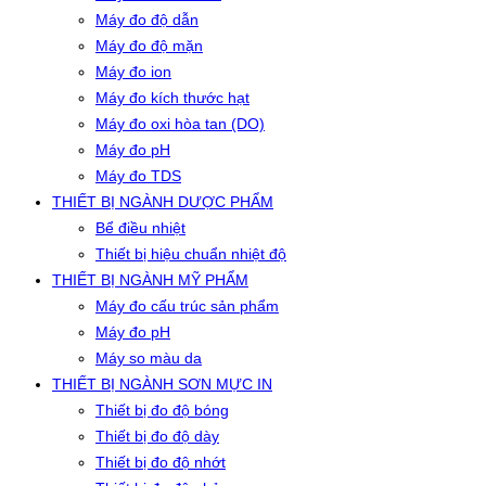
Máy đo độ dẫn
Máy đo độ mặn
Máy đo ion
Máy đo kích thước hạt
Máy đo oxi hòa tan (DO)
Máy đo pH
Máy đo TDS
THIẾT BỊ NGÀNH DƯỢC PHẨM
Bể điều nhiệt
Thiết bị hiệu chuẩn nhiệt độ
THIẾT BỊ NGÀNH MỸ PHẨM
Máy đo cấu trúc sản phẩm
Máy đo pH
Máy so màu da
THIẾT BỊ NGÀNH SƠN MỰC IN
Thiết bị đo độ bóng
Thiết bị đo độ dày
Thiết bị đo độ nhớt