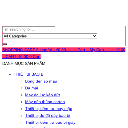
SHOPPING CART
0 item(s) -
₫
0.00
0
0
0
Cart
0
My Cart
0
0
0
₫
0.00
0
CART:
₫
0.00
0
Cart
DANH MỤC SẢN PHẨM
THIẾT BỊ BAO BÌ
Bóng đèn so màu
Đá mài
Máy đo lực kéo đứt
Máy nén thùng carton
Thiết bị kiểm tra may mặc
Thiết bị đo độ dày bao bì
Thiết bị kiểm tra bao bì giấy