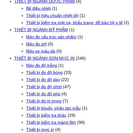
THIẾT BỊ NGÀNH DƯỢC PHẨM
(4)
Bể điều nhiệt
(1)
Thiết bị hiệu chuẩn nhiệt độ
(1)
Thiết bị kiểm tra mặt nạ, khẩu trang, đồ bảo hộ y tế
(2)
THIẾT BỊ NGÀNH MỸ PHẨM
(1)
Máy đo cấu trúc sản phẩm
(1)
Máy đo pH
(0)
Máy so màu da
(0)
THIẾT BỊ NGÀNH SƠN MỰC IN
(246)
Máy đo độ trắng
(1)
Thiết bị đo độ bóng
(33)
Thiết bị đo độ dày
(22)
Thiết bị đo độ nhớt
(47)
Thiết bị đo độ phủ
(4)
Thiết bị đo tỷ trọng
(7)
Thiết bị khuấy, phân tán mẫu
(1)
Thiết bị kiểm tra khác
(29)
Thiết bị kiểm tra màng film
(90)
Thiết bị mực in
(4)