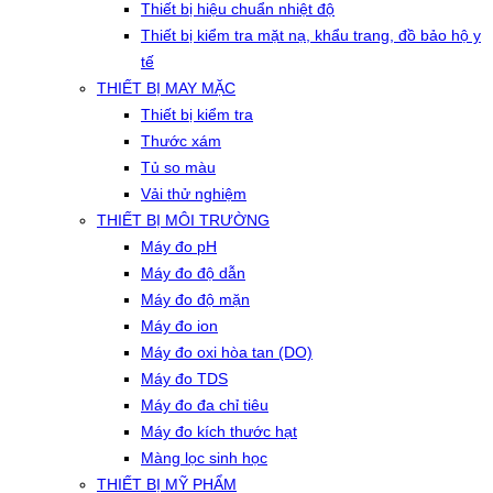
Thiết bị hiệu chuẩn nhiệt độ
Thiết bị kiểm tra mặt nạ, khẩu trang, đồ bảo hộ y
tế
THIẾT BỊ MAY MẶC
Thiết bị kiểm tra
Thước xám
Tủ so màu
Vải thử nghiệm
THIẾT BỊ MÔI TRƯỜNG
Máy đo pH
Máy đo độ dẫn
Máy đo độ mặn
Máy đo ion
Máy đo oxi hòa tan (DO)
Máy đo TDS
Máy đo đa chỉ tiêu
Máy đo kích thước hạt
Màng lọc sinh học
THIẾT BỊ MỸ PHẨM