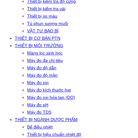
Thiết bị kiểm tra độ cứng
Thiết bị kiểm tra vải
Thiết bị so màu
Tủ phun sương muối
VẬT TƯ BAO BÌ
THIẾT BỊ CƠ BẢN PTN
THIẾT BỊ MÔI TRƯỜNG
Màng lọc sinh học
Máy đo đa chỉ tiêu
Máy đo độ dẫn
Máy đo độ mặn
Máy đo ion
Máy đo kích thước hạt
Máy đo oxi hòa tan (DO)
Máy đo pH
Máy đo TDS
THIẾT BỊ NGÀNH DƯỢC PHẨM
Bể điều nhiệt
Thiết bị hiệu chuẩn nhiệt độ