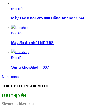
Đọc tiếp
Máy Tạo Khói Pro 900 Hãng Anchor Chef
Đọc tiếp
Máy đo độ nhớt NDJ-5S
Đọc tiếp
Súng khói Aladin 007
More items
THIẾT BỊ THÍ NGHIỆM TỐT
LƯU THỊ YẾN
Skype:
citi.yeudau