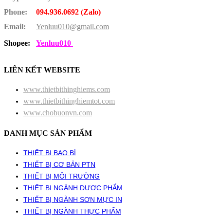
Phone:
094.936.0692 (Zalo)
Email:
Yenluu010@gmail.com
Shopee:
Yenluu010
LIÊN KẾT WEBSITE
www.thietbithinghiems.com
www.thietbithinghiemtot.com
www.chobuonvn.com
DANH MỤC SẢN PHẨM
THIẾT BỊ BAO BÌ
THIẾT BỊ CƠ BẢN PTN
THIẾT BỊ MÔI TRƯỜNG
THIẾT BỊ NGÀNH DƯỢC PHẨM
THIẾT BỊ NGÀNH SƠN MỰC IN
THIẾT BỊ NGÀNH THỰC PHẨM