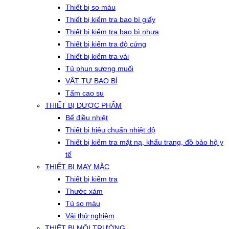
Thiết bị so màu
Thiết bị kiểm tra bao bì giấy
Thiết bị kiểm tra bao bì nhựa
Thiết bị kiểm tra độ cứng
Thiết bị kiểm tra vải
Tủ phun sương muối
VẬT TƯ BAO BÌ
Tấm cao su
THIẾT BỊ DƯỢC PHẨM
Bể điều nhiệt
Thiết bị hiệu chuẩn nhiệt độ
Thiết bị kiểm tra mặt nạ, khẩu trang, đồ bảo hộ y
tế
THIẾT BỊ MAY MẶC
Thiết bị kiểm tra
Thước xám
Tủ so màu
Vải thử nghiệm
THIẾT BỊ MÔI TRƯỜNG