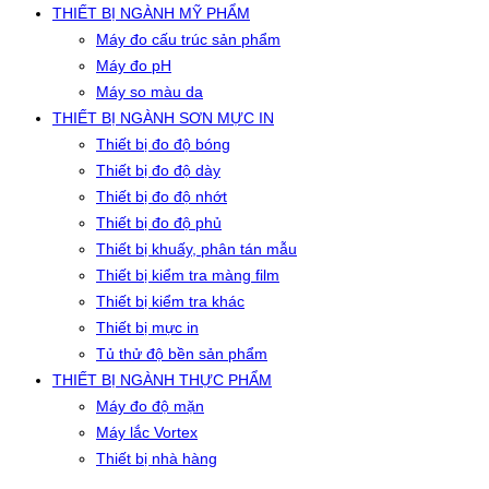
THIẾT BỊ NGÀNH MỸ PHẨM
Máy đo cấu trúc sản phẩm
Máy đo pH
Máy so màu da
THIẾT BỊ NGÀNH SƠN MỰC IN
Thiết bị đo độ bóng
Thiết bị đo độ dày
Thiết bị đo độ nhớt
Thiết bị đo độ phủ
Thiết bị khuấy, phân tán mẫu
Thiết bị kiểm tra màng film
Thiết bị kiểm tra khác
Thiết bị mực in
Tủ thử độ bền sản phẩm
THIẾT BỊ NGÀNH THỰC PHẨM
Máy đo độ mặn
Máy lắc Vortex
Thiết bị nhà hàng