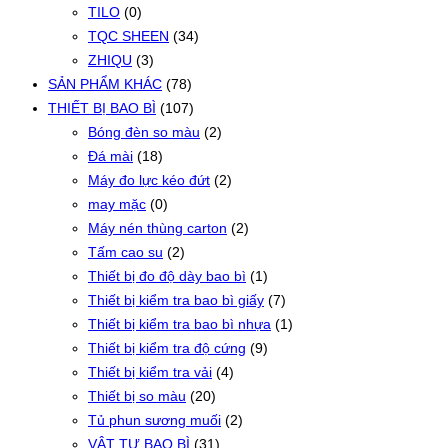
TILO
(0)
TQC SHEEN
(34)
ZHIQU
(3)
SẢN PHẨM KHÁC
(78)
THIẾT BỊ BAO BÌ
(107)
Bóng đèn so màu
(2)
Đá mài
(18)
Máy đo lực kéo đứt
(2)
may mặc
(0)
Máy nén thùng carton
(2)
Tấm cao su
(2)
Thiết bị đo độ dày bao bì
(1)
Thiết bị kiểm tra bao bì giấy
(7)
Thiết bị kiểm tra bao bì nhựa
(1)
Thiết bị kiểm tra độ cứng
(9)
Thiết bị kiểm tra vải
(4)
Thiết bị so màu
(20)
Tủ phun sương muối
(2)
VẬT TƯ BAO BÌ
(31)