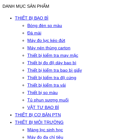
DANH MỤC SẢN PHẨM
THIẾT BỊ BAO BÌ
Bóng đèn so màu
Đá mài
Máy đo lực kéo đứt
Máy nén thùng carton
Thiết bị kiểm tra may mặc
Thiết bị đo độ dày bao bì
Thiết bị kiểm tra bao bì giấy
Thiết bị kiểm tra độ cứng
Thiết bị kiểm tra vải
Thiết bị so màu
Tủ phun sương muối
VẬT TƯ BAO BÌ
THIẾT BỊ CƠ BẢN PTN
THIẾT BỊ MÔI TRƯỜNG
Màng lọc sinh học
Máy đo đa chỉ tiêu