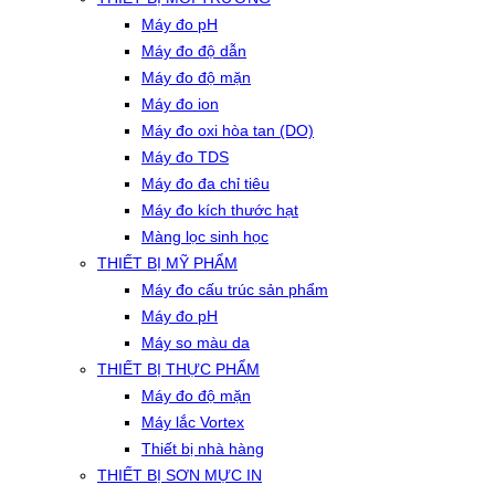
Máy đo pH
Máy đo độ dẫn
Máy đo độ mặn
Máy đo ion
Máy đo oxi hòa tan (DO)
Máy đo TDS
Máy đo đa chỉ tiêu
Máy đo kích thước hạt
Màng lọc sinh học
THIẾT BỊ MỸ PHẨM
Máy đo cấu trúc sản phẩm
Máy đo pH
Máy so màu da
THIẾT BỊ THỰC PHẨM
Máy đo độ mặn
Máy lắc Vortex
Thiết bị nhà hàng
THIẾT BỊ SƠN MỰC IN