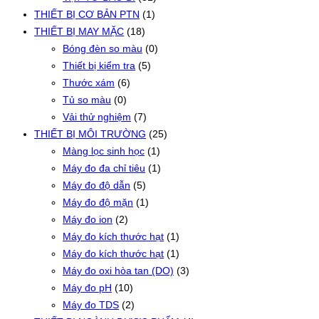
THIẾT BỊ CƠ BẢN PTN
(1)
THIẾT BỊ MAY MẶC
(18)
Bóng đèn so màu
(0)
Thiết bị kiểm tra
(5)
Thước xám
(6)
Tủ so màu
(0)
Vải thử nghiệm
(7)
THIẾT BỊ MÔI TRƯỜNG
(25)
Màng lọc sinh học
(1)
Máy đo đa chỉ tiêu
(1)
Máy đo độ dẫn
(5)
Máy đo độ mặn
(1)
Máy đo ion
(2)
Máy đo kích thước hạt
(1)
Máy đo kích thước hạt
(1)
Máy đo oxi hòa tan (DO)
(3)
Máy đo pH
(10)
Máy đo TDS
(2)