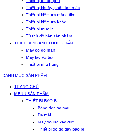
Thiết bị đo độ phủ
Thiết bị khuấy, phân tán mẫu
Thiết bị kiểm tra màng film
Thiết bị kiểm tra khác
Thiết bị mực in
Tủ thử độ bền sản phẩm
THIẾT BỊ NGÀNH THỰC PHẨM
Máy đo độ mặn
Máy lắc Vortex
Thiết bị nhà hàng
DANH MỤC SẢN PHẨM
TRANG CHỦ
MENU SẢN PHẨM
THIẾT BỊ BAO BÌ
Bóng đèn so màu
Đá mài
Máy đo lực kéo đứt
Thiết bị đo độ dày bao bì