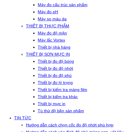
Máy đo cấu trúc sản phẩm
Máy đo pH
Máy so màu da
THIẾT BỊ THỰC PHẨM
Máy đo độ mặn
Máy lắc Vortex
Thiết bị nhà hàng
THIẾT BỊ SƠN MỰC IN
Thiết bị đo độ bóng
Thiết bị đo độ nhớt
Thiết bị đo độ phủ
Thiết bị đo tỷ trọng
Thiết bị kiểm tra màng film
Thiết bị kiểm tra khác
Thiết bị mực in
Tủ thử độ bền sản phẩm
TIN TỨC
Hướng dẫn cách chọn cốc đo độ nhớt phù hợp