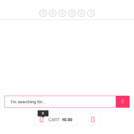
0
CART:
₫
0.00