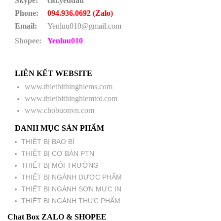
Skype:
citi.yeudau
Phone:
094.936.0692 (Zalo)
Email:
Yenluu010@gmail.com
Shopee:
Yenluu010
LIÊN KẾT WEBSITE
www.thietbithinghiems.com
www.thietbithinghiemtot.com
www.chobuonvn.com
DANH MỤC SẢN PHẨM
THIẾT BỊ BAO BÌ
THIẾT BỊ CƠ BẢN PTN
THIẾT BỊ MÔI TRƯỜNG
THIẾT BỊ NGÀNH DƯỢC PHẨM
THIẾT BỊ NGÀNH SƠN MỰC IN
THIẾT BỊ NGÀNH THỰC PHẨM
Chat Box ZALO & SHOPEE