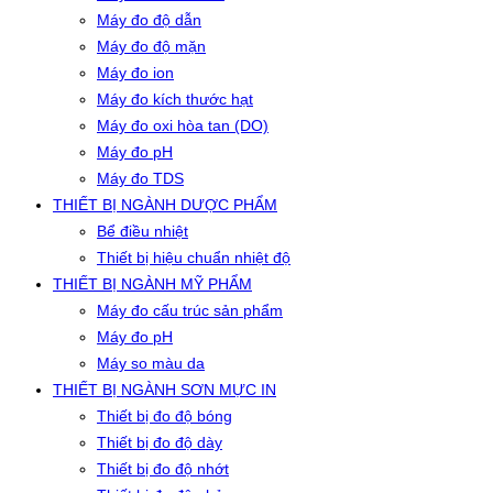
Máy đo độ dẫn
Máy đo độ mặn
Máy đo ion
Máy đo kích thước hạt
Máy đo oxi hòa tan (DO)
Máy đo pH
Máy đo TDS
THIẾT BỊ NGÀNH DƯỢC PHẨM
Bể điều nhiệt
Thiết bị hiệu chuẩn nhiệt độ
THIẾT BỊ NGÀNH MỸ PHẨM
Máy đo cấu trúc sản phẩm
Máy đo pH
Máy so màu da
THIẾT BỊ NGÀNH SƠN MỰC IN
Thiết bị đo độ bóng
Thiết bị đo độ dày
Thiết bị đo độ nhớt