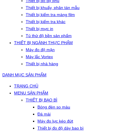
Thiết bị đo độ phủ
Thiết bị khuấy, phân tán mẫu
Thiết bị kiểm tra màng film
Thiết bị kiểm tra khác
Thiết bị mực in
Tủ thử độ bền sản phẩm
THIẾT BỊ NGÀNH THỰC PHẨM
Máy đo độ mặn
Máy lắc Vortex
Thiết bị nhà hàng
DANH MỤC SẢN PHẨM
TRANG CHỦ
MENU SẢN PHẨM
THIẾT BỊ BAO BÌ
Bóng đèn so màu
Đá mài
Máy đo lực kéo đứt
Thiết bị đo độ dày bao bì