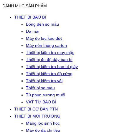
DANH MỤC SẢN PHẨM
THIẾT BỊ BAO BÌ
Bóng đèn so màu
Đá mài
Máy đo lực kéo đứt
Máy nén thùng carton
Thiết bị kiểm tra may mặc
Thiết bị đo độ dày bao bì
Thiết bị kiểm tra bao bì giấy
Thiết bị kiểm tra độ cứng
Thiết bị kiểm tra vải
Thiết bị so màu
Tủ phun sương muối
VẬT TƯ BAO BÌ
THIẾT BỊ CƠ BẢN PTN
THIẾT BỊ MÔI TRƯỜNG
Màng lọc sinh học
Máy đo đa chỉ tiêu