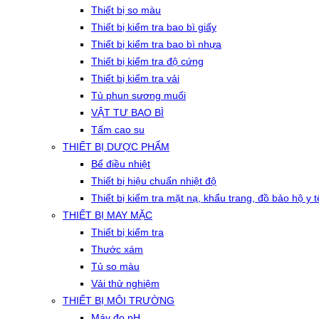
Thiết bị so màu
Thiết bị kiểm tra bao bì giấy
Thiết bị kiểm tra bao bì nhựa
Thiết bị kiểm tra độ cứng
Thiết bị kiểm tra vải
Tủ phun sương muối
VẬT TƯ BAO BÌ
Tấm cao su
THIẾT BỊ DƯỢC PHẨM
Bể điều nhiệt
Thiết bị hiệu chuẩn nhiệt độ
Thiết bị kiểm tra mặt nạ, khẩu trang, đồ bảo hộ y t
THIẾT BỊ MAY MẶC
Thiết bị kiểm tra
Thước xám
Tủ so màu
Vải thử nghiệm
THIẾT BỊ MÔI TRƯỜNG
Máy đo pH