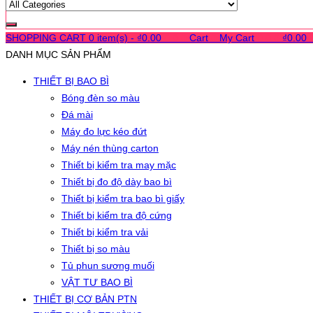
SHOPPING CART
0 item(s) -
₫
0.00
0
0
0
Cart
0
My Cart
0
0
0
₫
0.00
DANH MỤC SẢN PHẨM
THIẾT BỊ BAO BÌ
Bóng đèn so màu
Đá mài
Máy đo lực kéo đứt
Máy nén thùng carton
Thiết bị kiểm tra may mặc
Thiết bị đo độ dày bao bì
Thiết bị kiểm tra bao bì giấy
Thiết bị kiểm tra độ cứng
Thiết bị kiểm tra vải
Thiết bị so màu
Tủ phun sương muối
VẬT TƯ BAO BÌ
THIẾT BỊ CƠ BẢN PTN