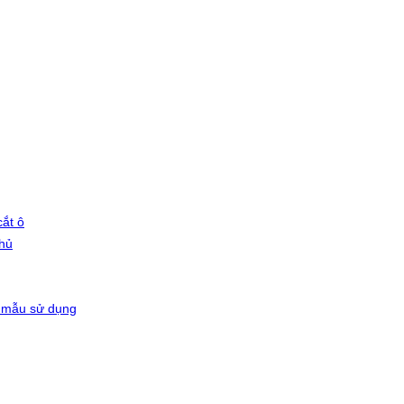
ắt ô
phủ
 mẫu sử dụng