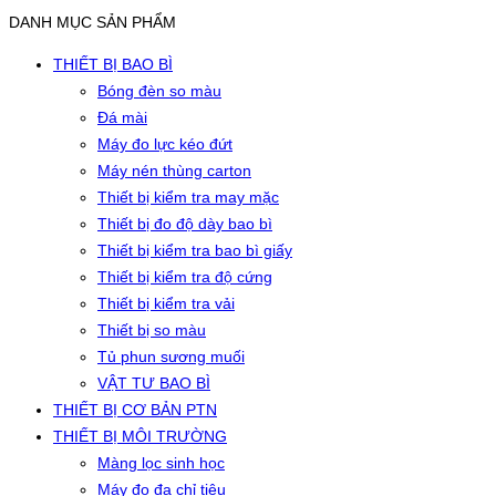
DANH MỤC SẢN PHẨM
THIẾT BỊ BAO BÌ
Bóng đèn so màu
Đá mài
Máy đo lực kéo đứt
Máy nén thùng carton
Thiết bị kiểm tra may mặc
Thiết bị đo độ dày bao bì
Thiết bị kiểm tra bao bì giấy
Thiết bị kiểm tra độ cứng
Thiết bị kiểm tra vải
Thiết bị so màu
Tủ phun sương muối
VẬT TƯ BAO BÌ
THIẾT BỊ CƠ BẢN PTN
THIẾT BỊ MÔI TRƯỜNG
Màng lọc sinh học
Máy đo đa chỉ tiêu