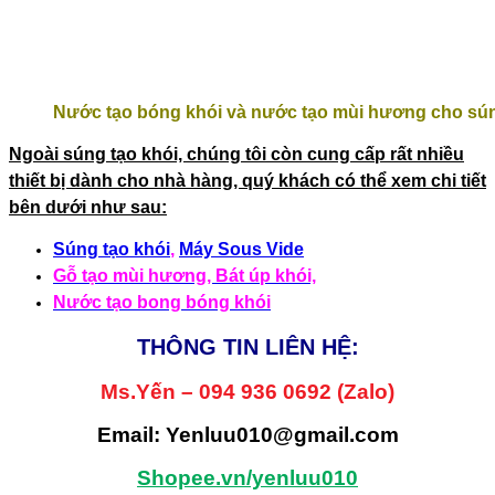
Nước tạo bóng khói và nước tạo mùi hương cho sú
Ngoài súng tạo khói, chúng tôi còn cung cấp rất nhiều
thiết bị dành cho nhà hàng, quý khách có thể xem chi tiết
bên dưới như sau:
Súng tạo khói
,
Máy Sous Vide
Gỗ tạo mùi hương,
Bát úp khói,
Nước tạo bong bóng khói
THÔNG TIN LIÊN HỆ:
Ms.Yến – 094 936 0692 (Zalo)
Email: Yenluu010@gmail.com
Shopee.vn/yenluu010