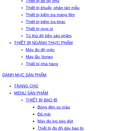
Thiết bị đo độ phủ
Thiết bị khuấy, phân tán mẫu
Thiết bị kiểm tra màng film
Thiết bị kiểm tra khác
Thiết bị mực in
Tủ thử độ bền sản phẩm
THIẾT BỊ NGÀNH THỰC PHẨM
Máy đo độ mặn
Máy lắc Vortex
Thiết bị nhà hàng
DANH MỤC SẢN PHẨM
TRANG CHỦ
MENU SẢN PHẨM
THIẾT BỊ BAO BÌ
Bóng đèn so màu
Đá mài
Máy đo lực kéo đứt
Thiết bị đo độ dày bao bì