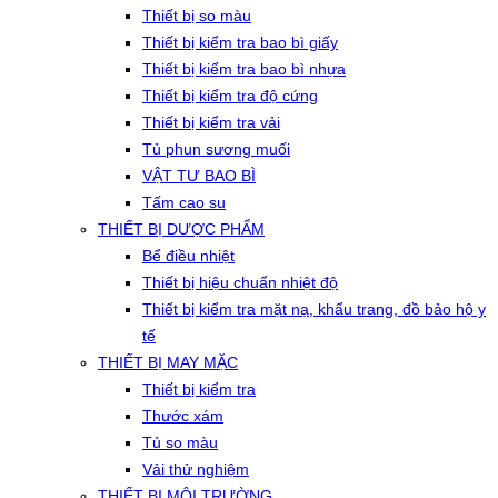
Thiết bị so màu
Thiết bị kiểm tra bao bì giấy
Thiết bị kiểm tra bao bì nhựa
Thiết bị kiểm tra độ cứng
Thiết bị kiểm tra vải
Tủ phun sương muối
VẬT TƯ BAO BÌ
Tấm cao su
THIẾT BỊ DƯỢC PHẨM
Bể điều nhiệt
Thiết bị hiệu chuẩn nhiệt độ
Thiết bị kiểm tra mặt nạ, khẩu trang, đồ bảo hộ y
tế
THIẾT BỊ MAY MẶC
Thiết bị kiểm tra
Thước xám
Tủ so màu
Vải thử nghiệm
THIẾT BỊ MÔI TRƯỜNG