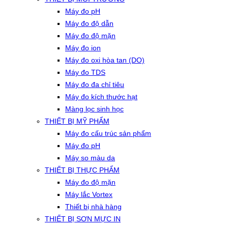
Máy đo pH
Máy đo độ dẫn
Máy đo độ mặn
Máy đo ion
Máy đo oxi hòa tan (DO)
Máy đo TDS
Máy đo đa chỉ tiêu
Máy đo kích thước hạt
Màng lọc sinh học
THIẾT BỊ MỸ PHẨM
Máy đo cấu trúc sản phẩm
Máy đo pH
Máy so màu da
THIẾT BỊ THỰC PHẨM
Máy đo độ mặn
Máy lắc Vortex
Thiết bị nhà hàng
THIẾT BỊ SƠN MỰC IN