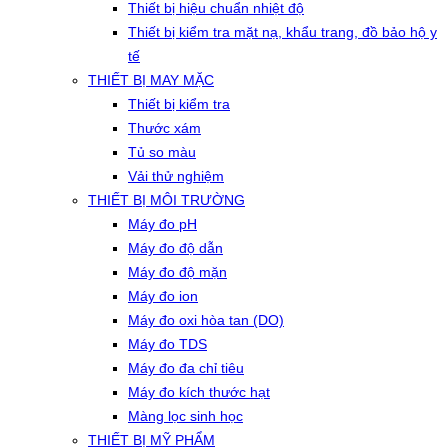
Thiết bị hiệu chuẩn nhiệt độ
Thiết bị kiểm tra mặt nạ, khẩu trang, đồ bảo hộ y
tế
THIẾT BỊ MAY MẶC
Thiết bị kiểm tra
Thước xám
Tủ so màu
Vải thử nghiệm
THIẾT BỊ MÔI TRƯỜNG
Máy đo pH
Máy đo độ dẫn
Máy đo độ mặn
Máy đo ion
Máy đo oxi hòa tan (DO)
Máy đo TDS
Máy đo đa chỉ tiêu
Máy đo kích thước hạt
Màng lọc sinh học
THIẾT BỊ MỸ PHẨM