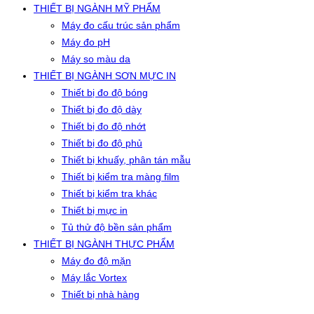
THIẾT BỊ NGÀNH MỸ PHẨM
Máy đo cấu trúc sản phẩm
Máy đo pH
Máy so màu da
THIẾT BỊ NGÀNH SƠN MỰC IN
Thiết bị đo độ bóng
Thiết bị đo độ dày
Thiết bị đo độ nhớt
Thiết bị đo độ phủ
Thiết bị khuấy, phân tán mẫu
Thiết bị kiểm tra màng film
Thiết bị kiểm tra khác
Thiết bị mực in
Tủ thử độ bền sản phẩm
THIẾT BỊ NGÀNH THỰC PHẨM
Máy đo độ mặn
Máy lắc Vortex
Thiết bị nhà hàng