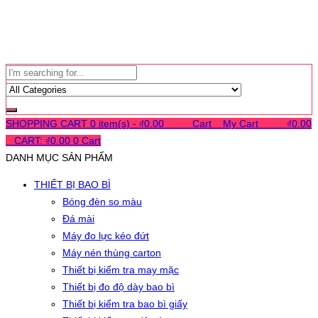
SHOPPING CART
0 item(s) -
₫
0.00
0
0
0
Cart
0
My Cart
0
0
0
₫
0.00
0
CART:
₫
0.00
0
Cart
DANH MỤC SẢN PHẨM
THIẾT BỊ BAO BÌ
Bóng đèn so màu
Đá mài
Máy đo lực kéo đứt
Máy nén thùng carton
Thiết bị kiểm tra may mặc
Thiết bị đo độ dày bao bì
Thiết bị kiểm tra bao bì giấy