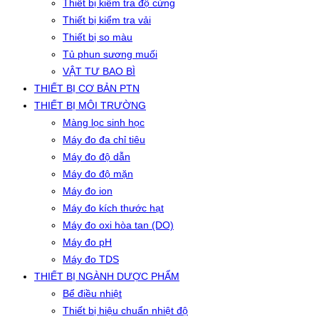
Thiết bị kiểm tra độ cứng
Thiết bị kiểm tra vải
Thiết bị so màu
Tủ phun sương muối
VẬT TƯ BAO BÌ
THIẾT BỊ CƠ BẢN PTN
THIẾT BỊ MÔI TRƯỜNG
Màng lọc sinh học
Máy đo đa chỉ tiêu
Máy đo độ dẫn
Máy đo độ mặn
Máy đo ion
Máy đo kích thước hạt
Máy đo oxi hòa tan (DO)
Máy đo pH
Máy đo TDS
THIẾT BỊ NGÀNH DƯỢC PHẨM
Bể điều nhiệt
Thiết bị hiệu chuẩn nhiệt độ