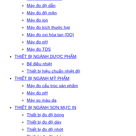
Máy đo độ dẫn
Máy đo độ mặn
Máy đo ion
Máy đo kích thước hạt
Máy đo oxi hòa tan (DO)
Máy đo pH
Máy đo TDS
THIẾT BỊ NGÀNH DƯỢC PHẨM
Bể điều nhiệt
Thiết bị hiệu chuẩn nhiệt độ
THIẾT BỊ NGÀNH MỸ PHẨM
Máy đo cấu trúc sản phẩm
Máy đo pH
Máy so màu da
THIẾT BỊ NGÀNH SƠN MỰC IN
Thiết bị đo độ bóng
Thiết bị đo độ dày
Thiết bị đo độ nhớt