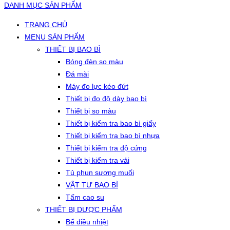
DANH MỤC SẢN PHẨM
TRANG CHỦ
MENU SẢN PHẨM
THIẾT BỊ BAO BÌ
Bóng đèn so màu
Đá mài
Máy đo lực kéo đứt
Thiết bị đo độ dày bao bì
Thiết bị so màu
Thiết bị kiểm tra bao bì giấy
Thiết bị kiểm tra bao bì nhựa
Thiết bị kiểm tra độ cứng
Thiết bị kiểm tra vải
Tủ phun sương muối
VẬT TƯ BAO BÌ
Tấm cao su
THIẾT BỊ DƯỢC PHẨM
Bể điều nhiệt