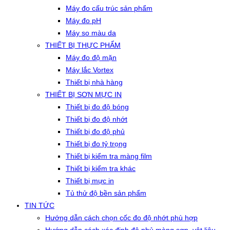
Máy đo cấu trúc sản phẩm
Máy đo pH
Máy so màu da
THIẾT BỊ THỰC PHẨM
Máy đo độ mặn
Máy lắc Vortex
Thiết bị nhà hàng
THIẾT BỊ SƠN MỰC IN
Thiết bị đo độ bóng
Thiết bị đo độ nhớt
Thiết bị đo độ phủ
Thiết bị đo tỷ trọng
Thiết bị kiểm tra màng film
Thiết bị kiểm tra khác
Thiết bị mực in
Tủ thử độ bền sản phẩm
TIN TỨC
Hướng dẫn cách chọn cốc đo độ nhớt phù hợp