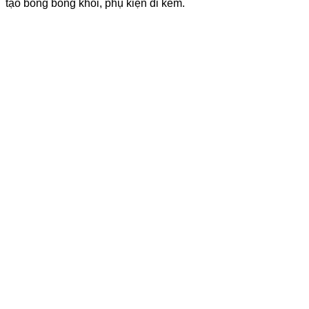
tạo bong bóng khói, phụ kiện đi kèm.