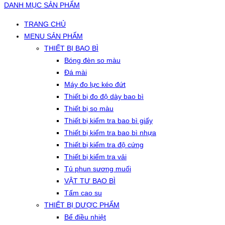
DANH MỤC SẢN PHẨM
TRANG CHỦ
MENU SẢN PHẨM
THIẾT BỊ BAO BÌ
Bóng đèn so màu
Đá mài
Máy đo lực kéo đứt
Thiết bị đo độ dày bao bì
Thiết bị so màu
Thiết bị kiểm tra bao bì giấy
Thiết bị kiểm tra bao bì nhựa
Thiết bị kiểm tra độ cứng
Thiết bị kiểm tra vải
Tủ phun sương muối
VẬT TƯ BAO BÌ
Tấm cao su
THIẾT BỊ DƯỢC PHẨM
Bể điều nhiệt