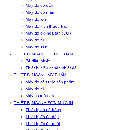
Máy đo độ dẫn
Máy đo độ mặn
Máy đo ion
Máy đo kích thước hạt
Máy đo oxi hòa tan (DO)
Máy đo pH
Máy đo TDS
THIẾT BỊ NGÀNH DƯỢC PHẨM
Bể điều nhiệt
Thiết bị hiệu chuẩn nhiệt độ
THIẾT BỊ NGÀNH MỸ PHẨM
Máy đo cấu trúc sản phẩm
Máy đo pH
Máy so màu da
THIẾT BỊ NGÀNH SƠN MỰC IN
Thiết bị đo độ bóng
Thiết bị đo độ dày
Thiết bị đo độ nhớt