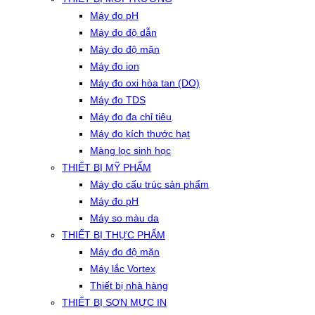
Máy đo pH
Máy đo độ dẫn
Máy đo độ mặn
Máy đo ion
Máy đo oxi hòa tan (DO)
Máy đo TDS
Máy đo đa chỉ tiêu
Máy đo kích thước hạt
Màng lọc sinh học
THIẾT BỊ MỸ PHẨM
Máy đo cấu trúc sản phẩm
Máy đo pH
Máy so màu da
THIẾT BỊ THỰC PHẨM
Máy đo độ mặn
Máy lắc Vortex
Thiết bị nhà hàng
THIẾT BỊ SƠN MỰC IN