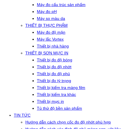
Máy đo cấu trúc sản phẩm
Máy đo pH
Máy so màu da
THIẾT BỊ THỰC PHẨM
Máy đo độ mặn
Máy lắc Vortex
Thiết bị nhà hàng
THIẾT BỊ SƠN MỰC IN
Thiết bị đo độ bóng
Thiết bị đo độ nhớt
Thiết bị đo độ phủ
Thiết bị đo tỷ trọng
Thiết bị kiểm tra màng film
Thiết bị kiểm tra khác
Thiết bị mực in
Tủ thử độ bền sản phẩm
TIN TỨC
Hướng dẫn cách chọn cốc đo độ nhớt phù hợp