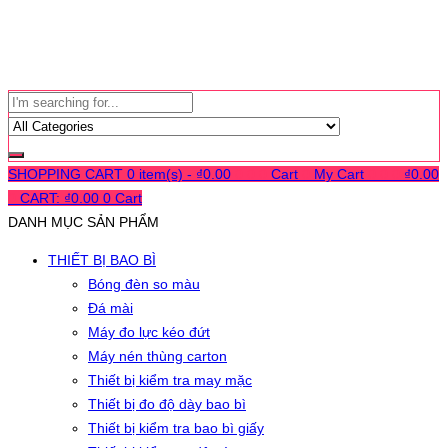
SHOPPING CART
0 item(s) -
₫
0.00
0
0
0
Cart
0
My Cart
0
0
0
₫
0.00
0
CART:
₫
0.00
0
Cart
DANH MỤC SẢN PHẨM
THIẾT BỊ BAO BÌ
Bóng đèn so màu
Đá mài
Máy đo lực kéo đứt
Máy nén thùng carton
Thiết bị kiểm tra may mặc
Thiết bị đo độ dày bao bì
Thiết bị kiểm tra bao bì giấy