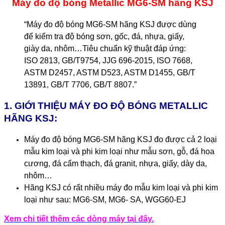
Máy đo độ bóng Metallic MG6-SM hãng KSJ
“Máy đo độ bóng MG6-SM hãng KSJ được dùng
để kiểm tra độ bóng sơn, gốc, đá, nhựa, giấy,
giày da, nhôm…
Tiêu chuẩn kỹ thuật đáp ứng:
ISO 2813, GB/T9754, JJG 696-2015, ISO 7668,
ASTM D2457, ASTM D523, ASTM D1455, GB/T
13891, GB/T 7706, GB/T 8807.”
1. GIỚI THIỆU MÁY ĐO ĐỘ BÓNG METALLIC
HÃNG KSJ:
Máy đo độ bóng MG6-SM hãng KSJ đo được cả 2 loại
mẫu kim loại và phi kim loại như mẫu sơn, gỗ, đá hoa
cương, đá cẩm thạch, đá granit, nhựa, giấy, dày da,
nhôm…
Hãng KSJ có rất nhiều máy đo mẫu kim loại và phi kim
loại như sau: MG6-SM, MG6- SA, WGG60-EJ
Xem chi tiết thêm các dòng máy tại đây.