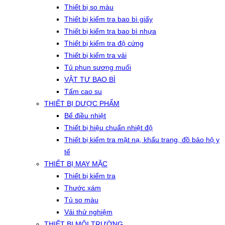
Thiết bị so màu
Thiết bị kiểm tra bao bì giấy
Thiết bị kiểm tra bao bì nhựa
Thiết bị kiểm tra độ cứng
Thiết bị kiểm tra vải
Tủ phun sương muối
VẬT TƯ BAO BÌ
Tấm cao su
THIẾT BỊ DƯỢC PHẨM
Bể điều nhiệt
Thiết bị hiệu chuẩn nhiệt độ
Thiết bị kiểm tra mặt nạ, khẩu trang, đồ bảo hộ y
tế
THIẾT BỊ MAY MẶC
Thiết bị kiểm tra
Thước xám
Tủ so màu
Vải thử nghiệm
THIẾT BỊ MÔI TRƯỜNG