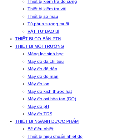
Thiết bị kiểm tra độ cứng
Thiết bị kiểm tra vải
Thiết bị so màu
Tủ phun sương muối
VẬT TƯ BAO BÌ
THIẾT BỊ CƠ BẢN PTN
THIẾT BỊ MÔI TRƯỜNG
Màng lọc sinh học
Máy đo đa chỉ tiêu
Máy đo độ dẫn
Máy đo độ mặn
Máy đo ion
Máy đo kích thước hạt
Máy đo oxi hòa tan (DO)
Máy đo pH
Máy đo TDS
THIẾT BỊ NGÀNH DƯỢC PHẨM
Bể điều nhiệt
Thiết bị hiệu chuẩn nhiệt độ