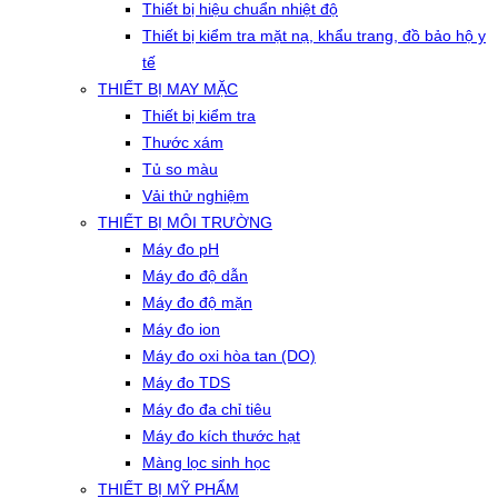
Thiết bị hiệu chuẩn nhiệt độ
Thiết bị kiểm tra mặt nạ, khẩu trang, đồ bảo hộ y
tế
THIẾT BỊ MAY MẶC
Thiết bị kiểm tra
Thước xám
Tủ so màu
Vải thử nghiệm
THIẾT BỊ MÔI TRƯỜNG
Máy đo pH
Máy đo độ dẫn
Máy đo độ mặn
Máy đo ion
Máy đo oxi hòa tan (DO)
Máy đo TDS
Máy đo đa chỉ tiêu
Máy đo kích thước hạt
Màng lọc sinh học
THIẾT BỊ MỸ PHẨM