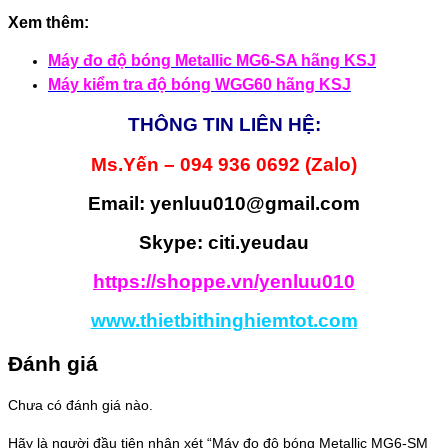
Xem thêm:
Máy đo độ bóng Metallic MG6-SA hãng KSJ
Máy kiểm tra độ bóng WGG60 hãng KSJ
THÔNG TIN LIÊN HỆ:
Ms.Yến – 094 936 0692 (Zalo)
Email: yenluu010@gmail.com
Skype: citi.yeudau
https://shoppe.vn/yenluu010
www.thietbithinghiemtot.com
Đánh giá
Chưa có đánh giá nào.
Hãy là người đầu tiên nhận xét “Máy đo độ bóng Metallic MG6-SM