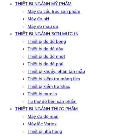
THIẾT BỊ NGÀNH MỸ PHẨM
Máy đo cấu trúc sản phẩm
Máy đo pH
Máy so màu da
THIẾT BỊ NGÀNH SƠN MỰC IN
Thiết bị đo độ bóng
Thiết bị đo độ dày
Thiết bị đo độ nhớt
Thiết bị đo độ phủ
Thiết bị khuấy, phân tán mẫu
Thiết bị kiểm tra màng film
Thiết bị kiểm tra khác
Thiết bị mực in
Tủ thử độ bền sản phẩm
THIẾT BỊ NGÀNH THỰC PHẨM
Máy đo độ mặn
Máy lắc Vortex
Thiết bị nhà hàng