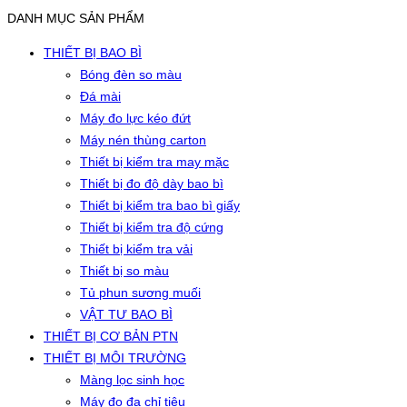
DANH MỤC SẢN PHẨM
THIẾT BỊ BAO BÌ
Bóng đèn so màu
Đá mài
Máy đo lực kéo đứt
Máy nén thùng carton
Thiết bị kiểm tra may mặc
Thiết bị đo độ dày bao bì
Thiết bị kiểm tra bao bì giấy
Thiết bị kiểm tra độ cứng
Thiết bị kiểm tra vải
Thiết bị so màu
Tủ phun sương muối
VẬT TƯ BAO BÌ
THIẾT BỊ CƠ BẢN PTN
THIẾT BỊ MÔI TRƯỜNG
Màng lọc sinh học
Máy đo đa chỉ tiêu