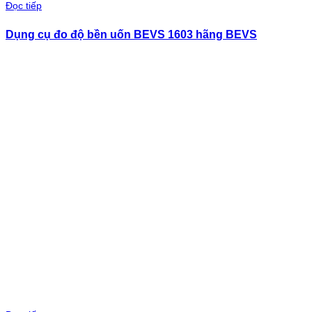
Đọc tiếp
Dụng cụ đo độ bền uốn BEVS 1603 hãng BEVS