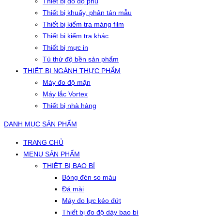
Thiết bị đo độ phủ
Thiết bị khuấy, phân tán mẫu
Thiết bị kiểm tra màng film
Thiết bị kiểm tra khác
Thiết bị mực in
Tủ thử độ bền sản phẩm
THIẾT BỊ NGÀNH THỰC PHẨM
Máy đo độ mặn
Máy lắc Vortex
Thiết bị nhà hàng
DANH MỤC SẢN PHẨM
TRANG CHỦ
MENU SẢN PHẨM
THIẾT BỊ BAO BÌ
Bóng đèn so màu
Đá mài
Máy đo lực kéo đứt
Thiết bị đo độ dày bao bì