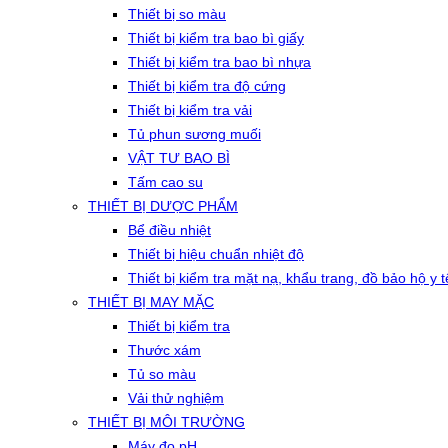
Thiết bị so màu
Thiết bị kiểm tra bao bì giấy
Thiết bị kiểm tra bao bì nhựa
Thiết bị kiểm tra độ cứng
Thiết bị kiểm tra vải
Tủ phun sương muối
VẬT TƯ BAO BÌ
Tấm cao su
THIẾT BỊ DƯỢC PHẨM
Bể điều nhiệt
Thiết bị hiệu chuẩn nhiệt độ
Thiết bị kiểm tra mặt nạ, khẩu trang, đồ bảo hộ y t
THIẾT BỊ MAY MẶC
Thiết bị kiểm tra
Thước xám
Tủ so màu
Vải thử nghiệm
THIẾT BỊ MÔI TRƯỜNG
Máy đo pH