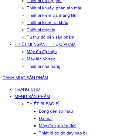
Thiết bị đo độ phủ
Thiết bị khuấy, phân tán mẫu
Thiết bị kiểm tra màng film
Thiết bị kiểm tra khác
Thiết bị mực in
Tủ thử độ bền sản phẩm
THIẾT BỊ NGÀNH THỰC PHẨM
Máy đo độ mặn
Máy lắc Vortex
Thiết bị nhà hàng
DANH MỤC SẢN PHẨM
TRANG CHỦ
MENU SẢN PHẨM
THIẾT BỊ BAO BÌ
Bóng đèn so màu
Đá mài
Máy đo lực kéo đứt
Thiết bị đo độ dày bao bì