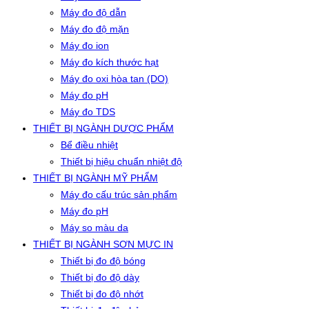
Máy đo độ dẫn
Máy đo độ mặn
Máy đo ion
Máy đo kích thước hạt
Máy đo oxi hòa tan (DO)
Máy đo pH
Máy đo TDS
THIẾT BỊ NGÀNH DƯỢC PHẨM
Bể điều nhiệt
Thiết bị hiệu chuẩn nhiệt độ
THIẾT BỊ NGÀNH MỸ PHẨM
Máy đo cấu trúc sản phẩm
Máy đo pH
Máy so màu da
THIẾT BỊ NGÀNH SƠN MỰC IN
Thiết bị đo độ bóng
Thiết bị đo độ dày
Thiết bị đo độ nhớt