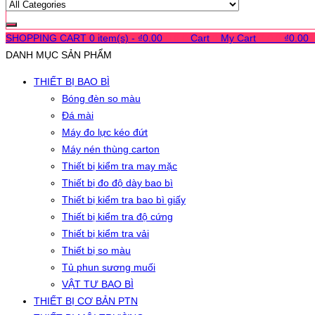
SHOPPING CART
0 item(s) -
₫
0.00
0
0
0
Cart
0
My Cart
0
0
0
₫
0.00
DANH MỤC SẢN PHẨM
THIẾT BỊ BAO BÌ
Bóng đèn so màu
Đá mài
Máy đo lực kéo đứt
Máy nén thùng carton
Thiết bị kiểm tra may mặc
Thiết bị đo độ dày bao bì
Thiết bị kiểm tra bao bì giấy
Thiết bị kiểm tra độ cứng
Thiết bị kiểm tra vải
Thiết bị so màu
Tủ phun sương muối
VẬT TƯ BAO BÌ
THIẾT BỊ CƠ BẢN PTN