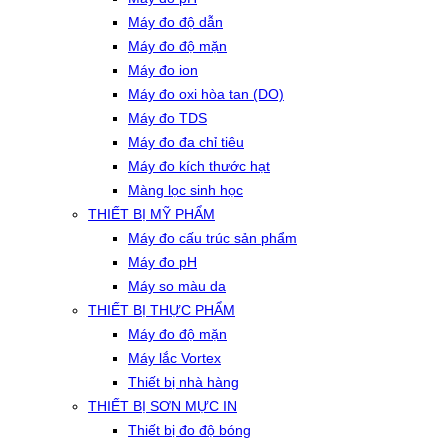
Máy đo độ dẫn
Máy đo độ mặn
Máy đo ion
Máy đo oxi hòa tan (DO)
Máy đo TDS
Máy đo đa chỉ tiêu
Máy đo kích thước hạt
Màng lọc sinh học
THIẾT BỊ MỸ PHẨM
Máy đo cấu trúc sản phẩm
Máy đo pH
Máy so màu da
THIẾT BỊ THỰC PHẨM
Máy đo độ mặn
Máy lắc Vortex
Thiết bị nhà hàng
THIẾT BỊ SƠN MỰC IN
Thiết bị đo độ bóng