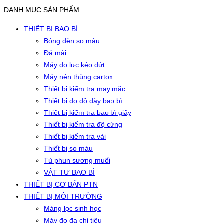
DANH MỤC SẢN PHẨM
THIẾT BỊ BAO BÌ
Bóng đèn so màu
Đá mài
Máy đo lực kéo đứt
Máy nén thùng carton
Thiết bị kiểm tra may mặc
Thiết bị đo độ dày bao bì
Thiết bị kiểm tra bao bì giấy
Thiết bị kiểm tra độ cứng
Thiết bị kiểm tra vải
Thiết bị so màu
Tủ phun sương muối
VẬT TƯ BAO BÌ
THIẾT BỊ CƠ BẢN PTN
THIẾT BỊ MÔI TRƯỜNG
Màng lọc sinh học
Máy đo đa chỉ tiêu