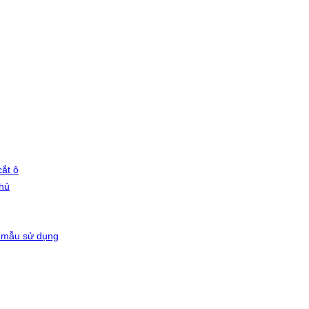
ắt ô
phủ
 mẫu sử dụng