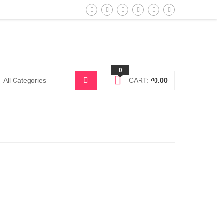
0
CART:
₫
0.00