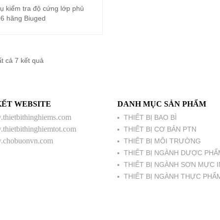
ụ kiểm tra độ cứng lớp phủ
Đọc tiếp
6 hãng Biuged
Đã
ất cả 7 kết quả
sắp
xếp
KẾT WEBSITE
DANH MỤC SẢN PHẨM
theo
thietbithinghiems.com
THIẾT BỊ BAO BÌ
mới
thietbithinghiemtot.com
THIẾT BỊ CƠ BẢN PTN
nhất
chobuonvn.com
THIẾT BỊ MÔI TRƯỜNG
THIẾT BỊ NGÀNH DƯỢC PHẨ
THIẾT BỊ NGÀNH SƠN MỰC I
THIẾT BỊ NGÀNH THỰC PHẨ