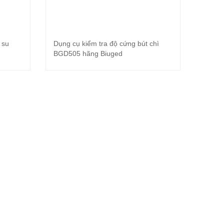
 su
Dụng cụ kiểm tra độ cứng bút chì
Đọc tiếp
BGD505 hãng Biuged