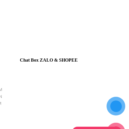
Chat Box ZALO & SHOPEE
M
N
M