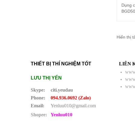
Dụng c
BGD50
Hiển thị t
THIẾT BỊ THÍ NGHIỆM TỐT
LIÊN 
www.
LƯU THỊ YẾN
www.
www.
Skype:
citi.yeudau
Phone:
094.936.0692 (Zalo)
Email:
Yenluu010@gmail.com
Shopee:
Yenluu010