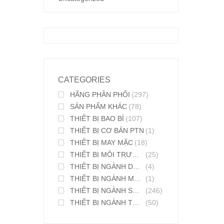
CATEGORIES
HÃNG PHÂN PHỐI
(297)
SẢN PHẨM KHÁC
(78)
THIẾT BỊ BAO BÌ
(107)
THIẾT BỊ CƠ BẢN PTN
(1)
THIẾT BỊ MAY MẶC
(18)
THIẾT BỊ MÔI TRƯỜNG
(25)
THIẾT BỊ NGÀNH DƯỢC PHẨM
(4)
THIẾT BỊ NGÀNH MỸ PHẨM
(1)
THIẾT BỊ NGÀNH SƠN MỰC IN
(246)
THIẾT BỊ NGÀNH THỰC PHẨM
(50)