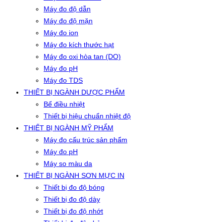
Máy đo độ dẫn
Máy đo độ mặn
Máy đo ion
Máy đo kích thước hạt
Máy đo oxi hòa tan (DO)
Máy đo pH
Máy đo TDS
THIẾT BỊ NGÀNH DƯỢC PHẨM
Bể điều nhiệt
Thiết bị hiệu chuẩn nhiệt độ
THIẾT BỊ NGÀNH MỸ PHẨM
Máy đo cấu trúc sản phẩm
Máy đo pH
Máy so màu da
THIẾT BỊ NGÀNH SƠN MỰC IN
Thiết bị đo độ bóng
Thiết bị đo độ dày
Thiết bị đo độ nhớt