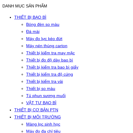
DANH MỤC SẢN PHẨM
THIẾT BỊ BAO BÌ
Bóng đèn so màu
Đá mài
Máy đo lực kéo đứt
Máy nén thùng carton
Thiết bị kiểm tra may mặc
Thiết bị đo độ dày bao bì
Thiết bị kiểm tra bao bì giấy
Thiết bị kiểm tra độ cứng
Thiết bị kiểm tra vải
Thiết bị so màu
Tủ phun sương muối
VẬT TƯ BAO BÌ
THIẾT BỊ CƠ BẢN PTN
THIẾT BỊ MÔI TRƯỜNG
Màng lọc sinh học
Máy đo đa chỉ tiêu