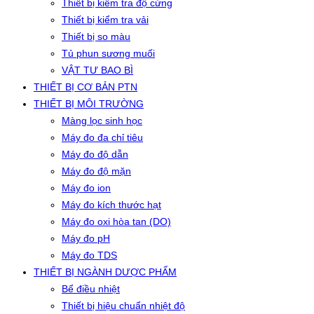
Thiết bị kiểm tra độ cứng
Thiết bị kiểm tra vải
Thiết bị so màu
Tủ phun sương muối
VẬT TƯ BAO BÌ
THIẾT BỊ CƠ BẢN PTN
THIẾT BỊ MÔI TRƯỜNG
Màng lọc sinh học
Máy đo đa chỉ tiêu
Máy đo độ dẫn
Máy đo độ mặn
Máy đo ion
Máy đo kích thước hạt
Máy đo oxi hòa tan (DO)
Máy đo pH
Máy đo TDS
THIẾT BỊ NGÀNH DƯỢC PHẨM
Bể điều nhiệt
Thiết bị hiệu chuẩn nhiệt độ