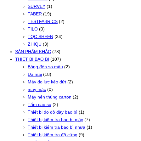
SURVEY
(1)
TABER
(19)
TESTFABRICS
(2)
TILO
(0)
TQC SHEEN
(34)
ZHIQU
(3)
SẢN PHẨM KHÁC
(78)
THIẾT BỊ BAO BÌ
(107)
Bóng đèn so màu
(2)
Đá mài
(18)
Máy đo lực kéo đứt
(2)
may mặc
(0)
Máy nén thùng carton
(2)
Tấm cao su
(2)
Thiết bị đo độ dày bao bì
(1)
Thiết bị kiểm tra bao bì giấy
(7)
Thiết bị kiểm tra bao bì nhựa
(1)
Thiết bị kiểm tra độ cứng
(9)