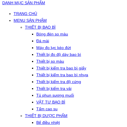
DANH MỤC SẢN PHẨM
TRANG CHỦ
MENU SẢN PHẨM
THIẾT BỊ BAO BÌ
Bóng đèn so màu
Đá mài
Máy đo lực kéo đứt
Thiết bị đo độ dày bao bì
Thiết bị so màu
Thiết bị kiểm tra bao bì giấy
Thiết bị kiểm tra bao bì nhựa
Thiết bị kiểm tra độ cứng
Thiết bị kiểm tra vải
Tủ phun sương muối
VẬT TƯ BAO BÌ
Tấm cao su
THIẾT BỊ DƯỢC PHẨM
Bể điều nhiệt