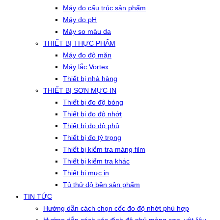
Máy đo cấu trúc sản phẩm
Máy đo pH
Máy so màu da
THIẾT BỊ THỰC PHẨM
Máy đo độ mặn
Máy lắc Vortex
Thiết bị nhà hàng
THIẾT BỊ SƠN MỰC IN
Thiết bị đo độ bóng
Thiết bị đo độ nhớt
Thiết bị đo độ phủ
Thiết bị đo tỷ trọng
Thiết bị kiểm tra màng film
Thiết bị kiểm tra khác
Thiết bị mực in
Tủ thử độ bền sản phẩm
TIN TỨC
Hướng dẫn cách chọn cốc đo độ nhớt phù hợp