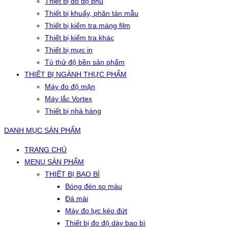
Thiết bị đo độ phủ
Thiết bị khuấy, phân tán mẫu
Thiết bị kiểm tra màng film
Thiết bị kiểm tra khác
Thiết bị mực in
Tủ thử độ bền sản phẩm
THIẾT BỊ NGÀNH THỰC PHẨM
Máy đo độ mặn
Máy lắc Vortex
Thiết bị nhà hàng
DANH MỤC SẢN PHẨM
TRANG CHỦ
MENU SẢN PHẨM
THIẾT BỊ BAO BÌ
Bóng đèn so màu
Đá mài
Máy đo lực kéo đứt
Thiết bị đo độ dày bao bì