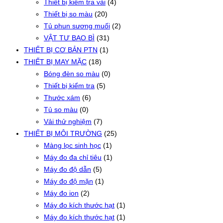
Thiết bị kiểm tra vải
(4)
Thiết bị so màu
(20)
Tủ phun sương muối
(2)
VẬT TƯ BAO BÌ
(31)
THIẾT BỊ CƠ BẢN PTN
(1)
THIẾT BỊ MAY MẶC
(18)
Bóng đèn so màu
(0)
Thiết bị kiểm tra
(5)
Thước xám
(6)
Tủ so màu
(0)
Vải thử nghiệm
(7)
THIẾT BỊ MÔI TRƯỜNG
(25)
Màng lọc sinh học
(1)
Máy đo đa chỉ tiêu
(1)
Máy đo độ dẫn
(5)
Máy đo độ mặn
(1)
Máy đo ion
(2)
Máy đo kích thước hạt
(1)
Máy đo kích thước hạt
(1)