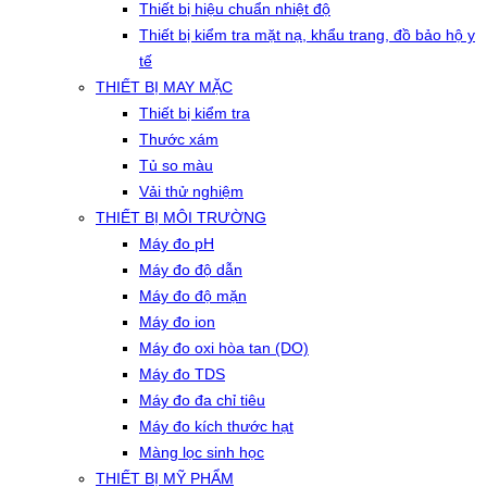
Thiết bị hiệu chuẩn nhiệt độ
Thiết bị kiểm tra mặt nạ, khẩu trang, đồ bảo hộ y
tế
THIẾT BỊ MAY MẶC
Thiết bị kiểm tra
Thước xám
Tủ so màu
Vải thử nghiệm
THIẾT BỊ MÔI TRƯỜNG
Máy đo pH
Máy đo độ dẫn
Máy đo độ mặn
Máy đo ion
Máy đo oxi hòa tan (DO)
Máy đo TDS
Máy đo đa chỉ tiêu
Máy đo kích thước hạt
Màng lọc sinh học
THIẾT BỊ MỸ PHẨM