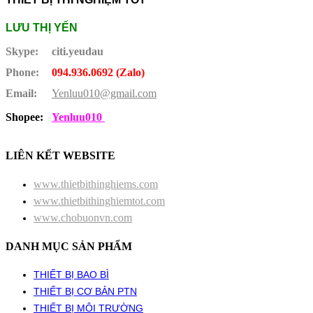
LƯU THỊ YẾN
Skype:
citi.yeudau
Phone:
094.936.0692 (Zalo)
Email:
Yenluu010@gmail.com
Shopee:
Yenluu010
LIÊN KẾT WEBSITE
www.thietbithinghiems.com
www.thietbithinghiemtot.com
www.chobuonvn.com
DANH MỤC SẢN PHẨM
THIẾT BỊ BAO BÌ
THIẾT BỊ CƠ BẢN PTN
THIẾT BỊ MÔI TRƯỜNG