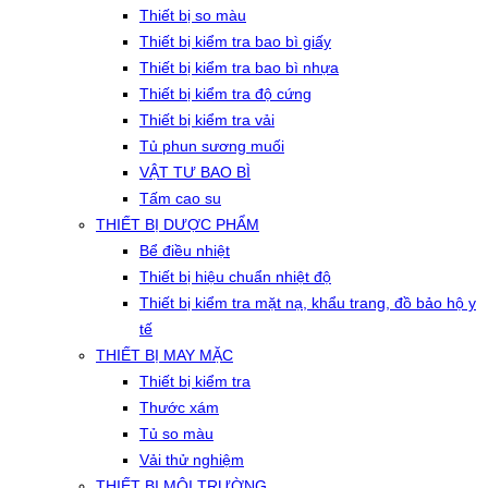
Thiết bị so màu
Thiết bị kiểm tra bao bì giấy
Thiết bị kiểm tra bao bì nhựa
Thiết bị kiểm tra độ cứng
Thiết bị kiểm tra vải
Tủ phun sương muối
VẬT TƯ BAO BÌ
Tấm cao su
THIẾT BỊ DƯỢC PHẨM
Bể điều nhiệt
Thiết bị hiệu chuẩn nhiệt độ
Thiết bị kiểm tra mặt nạ, khẩu trang, đồ bảo hộ y
tế
THIẾT BỊ MAY MẶC
Thiết bị kiểm tra
Thước xám
Tủ so màu
Vải thử nghiệm
THIẾT BỊ MÔI TRƯỜNG