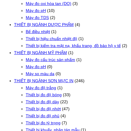
Máy đo oxi hòa tan (DO)
(3)
Máy đo pH
(10)
Máy đo TDS
(2)
THIẾT BỊ NGÀNH DƯỢC PHẨM
(4)
Bể điều nhiệt
(1)
Thiết bị hiệu chuẩn nhiệt độ
(1)
Thiết bị kiểm tra mặt nạ, khẩu trang, đồ bảo hộ y tế
(2)
THIẾT BỊ NGÀNH MỸ PHẨM
(1)
Máy đo cấu trúc sản phẩm
(1)
Máy đo pH
(0)
Máy so màu da
(0)
THIẾT BỊ NGÀNH SƠN MỰC IN
(246)
Máy đo độ trắng
(1)
Thiết bị đo độ bóng
(33)
Thiết bị đo độ dày
(22)
Thiết bị đo độ nhớt
(47)
Thiết bị đo độ phủ
(4)
Thiết bị đo tỷ trọng
(7)
Thiết bị khuấy, phân tán mẫu
(1)