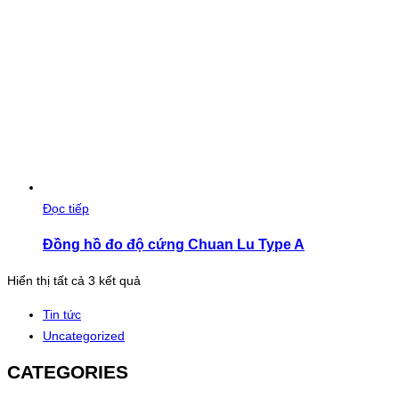
Đọc tiếp
Đồng hồ đo độ cứng Chuan Lu Type A
Đã
Hiển thị tất cả 3 kết quả
sắp
Tin tức
xếp
Uncategorized
theo
mới
CATEGORIES
nhất