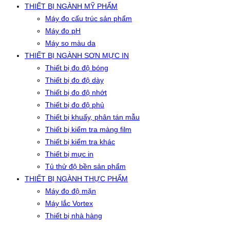
THIẾT BỊ NGÀNH MỸ PHẨM
Máy đo cấu trúc sản phẩm
Máy đo pH
Máy so màu da
THIẾT BỊ NGÀNH SƠN MỰC IN
Thiết bị đo độ bóng
Thiết bị đo độ dày
Thiết bị đo độ nhớt
Thiết bị đo độ phủ
Thiết bị khuấy, phân tán mẫu
Thiết bị kiểm tra màng film
Thiết bị kiểm tra khác
Thiết bị mực in
Tủ thử độ bền sản phẩm
THIẾT BỊ NGÀNH THỰC PHẨM
Máy đo độ mặn
Máy lắc Vortex
Thiết bị nhà hàng