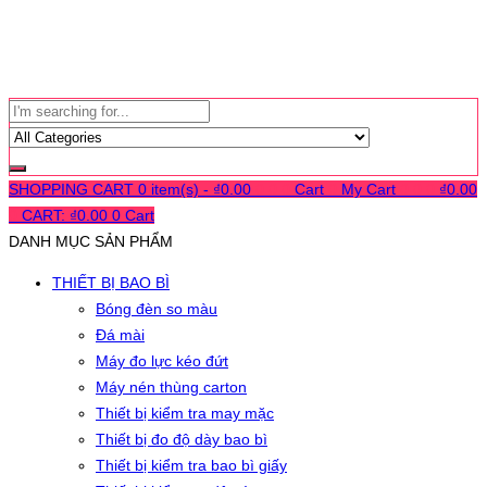
SHOPPING CART
0 item(s) -
₫
0.00
0
0
0
Cart
0
My Cart
0
0
0
₫
0.00
0
CART:
₫
0.00
0
Cart
DANH MỤC SẢN PHẨM
THIẾT BỊ BAO BÌ
Bóng đèn so màu
Đá mài
Máy đo lực kéo đứt
Máy nén thùng carton
Thiết bị kiểm tra may mặc
Thiết bị đo độ dày bao bì
Thiết bị kiểm tra bao bì giấy