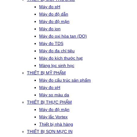
Máy đo pH
Máy đo độ dẫn
Máy đo độ mặn
Máy đo ion
Máy đo oxi hòa tan (DO)
Máy đo TDS
Máy đo đa chỉ tiêu
Máy đo kích thước hạt
Màng lọc sinh học
THIẾT BỊ MỸ PHẨM
Máy đo cấu trúc sản phẩm
Máy đo pH
Máy so màu da
THIẾT BỊ THỰC PHẨM
Máy đo độ mặn
Máy lắc Vortex
Thiết bị nhà hàng
THIẾT BỊ SƠN MỰC IN