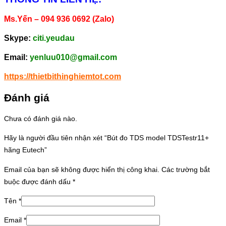
Ms.Yến – 094 936 0692 (Zalo)
Skype:
citi.yeudau
Email:
yenluu010@gmail.com
https://thietbithinghiemtot.com
Đánh giá
Chưa có đánh giá nào.
Hãy là người đầu tiên nhận xét “Bút đo TDS model TDSTestr11+
hãng Eutech”
Email của bạn sẽ không được hiển thị công khai.
Các trường bắt
buộc được đánh dấu
*
Tên
*
Email
*