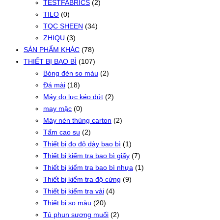
TESTFABRICS
(2)
TILO
(0)
TQC SHEEN
(34)
ZHIQU
(3)
SẢN PHẨM KHÁC
(78)
THIẾT BỊ BAO BÌ
(107)
Bóng đèn so màu
(2)
Đá mài
(18)
Máy đo lực kéo đứt
(2)
may mặc
(0)
Máy nén thùng carton
(2)
Tấm cao su
(2)
Thiết bị đo độ dày bao bì
(1)
Thiết bị kiểm tra bao bì giấy
(7)
Thiết bị kiểm tra bao bì nhựa
(1)
Thiết bị kiểm tra độ cứng
(9)
Thiết bị kiểm tra vải
(4)
Thiết bị so màu
(20)
Tủ phun sương muối
(2)