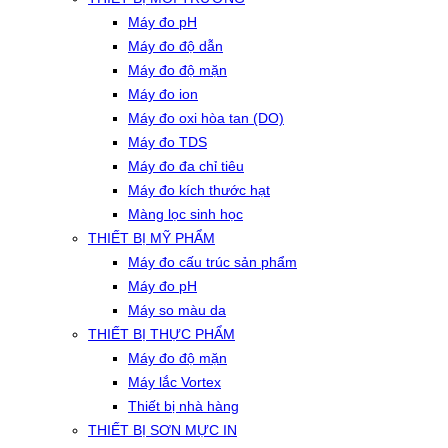
Máy đo pH
Máy đo độ dẫn
Máy đo độ mặn
Máy đo ion
Máy đo oxi hòa tan (DO)
Máy đo TDS
Máy đo đa chỉ tiêu
Máy đo kích thước hạt
Màng lọc sinh học
THIẾT BỊ MỸ PHẨM
Máy đo cấu trúc sản phẩm
Máy đo pH
Máy so màu da
THIẾT BỊ THỰC PHẨM
Máy đo độ mặn
Máy lắc Vortex
Thiết bị nhà hàng
THIẾT BỊ SƠN MỰC IN