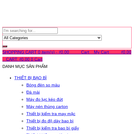
SHOPPING CART
0 item(s) -
₫
0.00
0
0
0
Cart
0
My Cart
0
0
0
₫
0.00
0
CART:
₫
0.00
0
Cart
DANH MỤC SẢN PHẨM
THIẾT BỊ BAO BÌ
Bóng đèn so màu
Đá mài
Máy đo lực kéo đứt
Máy nén thùng carton
Thiết bị kiểm tra may mặc
Thiết bị đo độ dày bao bì
Thiết bị kiểm tra bao bì giấy