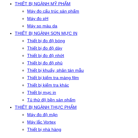
THIẾT BỊ NGÀNH MỸ PHẨM
Máy đo cấu trúc sản phẩm
Máy đo pH
Máy so màu da
THIẾT BỊ NGÀNH SƠN MỰC IN
Thiết bị đo độ bóng
Thiết bị đo độ dày
Thiết bị đo độ nhớt
Thiết bị đo độ phủ
Thiết bị khuấy, phân tán mẫu
Thiết bị kiểm tra màng film
Thiết bị kiểm tra khác
Thiết bị mực in
Tủ thử độ bền sản phẩm
THIẾT BỊ NGÀNH THỰC PHẨM
Máy đo độ mặn
Máy lắc Vortex
Thiết bị nhà hàng