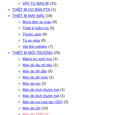
VẬT TƯ BAO BÌ
(31)
THIẾT BỊ CƠ BẢN PTN
(1)
THIẾT BỊ MAY MẶC
(18)
Bóng đèn so màu
(0)
Thiết bị kiểm tra
(5)
Thước xám
(6)
Tủ so màu
(0)
Vải thử nghiệm
(7)
THIẾT BỊ MÔI TRƯỜNG
(25)
Màng lọc sinh học
(1)
Máy đo đa chỉ tiêu
(1)
Máy đo độ dẫn
(5)
Máy đo độ mặn
(1)
Máy đo ion
(2)
Máy đo kích thước hạt
(1)
Máy đo kích thước hạt
(1)
Máy đo oxi hòa tan (DO)
(3)
Máy đo pH
(10)
Máy đo TDS
(2)