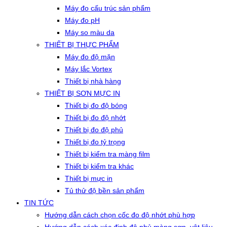
Máy đo cấu trúc sản phẩm
Máy đo pH
Máy so màu da
THIẾT BỊ THỰC PHẨM
Máy đo độ mặn
Máy lắc Vortex
Thiết bị nhà hàng
THIẾT BỊ SƠN MỰC IN
Thiết bị đo độ bóng
Thiết bị đo độ nhớt
Thiết bị đo độ phủ
Thiết bị đo tỷ trọng
Thiết bị kiểm tra màng film
Thiết bị kiểm tra khác
Thiết bị mực in
Tủ thử độ bền sản phẩm
TIN TỨC
Hướng dẫn cách chọn cốc đo độ nhớt phù hợp