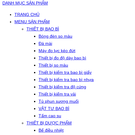
DANH MỤC SẢN PHẨM
TRANG CHỦ
MENU SẢN PHẨM
THIẾT BỊ BAO BÌ
Bóng đèn so màu
Đá mài
Máy đo lực kéo đứt
Thiết bị đo độ dày bao bì
Thiết bị so màu
Thiết bị kiểm tra bao bì giấy
Thiết bị kiểm tra bao bì nhựa
Thiết bị kiểm tra độ cứng
Thiết bị kiểm tra vải
Tủ phun sương muối
VẬT TƯ BAO BÌ
Tấm cao su
THIẾT BỊ DƯỢC PHẨM
Bể điều nhiệt