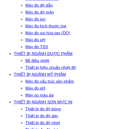
Máy đo độ dẫn
Máy đo độ mặn
Máy đo ion
Máy đo kích thước hạt
Máy đo oxi hòa tan (DO)
Máy đo pH
Máy đo TDS
THIẾT BỊ NGÀNH DƯỢC PHẨM
Bể điều nhiệt
Thiết bị hiệu chuẩn nhiệt độ
THIẾT BỊ NGÀNH MỸ PHẨM
Máy đo cấu trúc sản phẩm
Máy đo pH
Máy so màu da
THIẾT BỊ NGÀNH SƠN MỰC IN
Thiết bị đo độ bóng
Thiết bị đo độ dày
Thiết bị đo độ nhớt