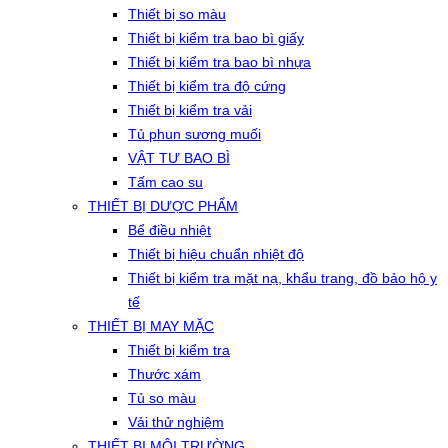
Thiết bị so màu
Thiết bị kiểm tra bao bì giấy
Thiết bị kiểm tra bao bì nhựa
Thiết bị kiểm tra độ cứng
Thiết bị kiểm tra vải
Tủ phun sương muối
VẬT TƯ BAO BÌ
Tấm cao su
THIẾT BỊ DƯỢC PHẨM
Bể điều nhiệt
Thiết bị hiệu chuẩn nhiệt độ
Thiết bị kiểm tra mặt nạ, khẩu trang, đồ bảo hộ y
tế
THIẾT BỊ MAY MẶC
Thiết bị kiểm tra
Thước xám
Tủ so màu
Vải thử nghiệm
THIẾT BỊ MÔI TRƯỜNG