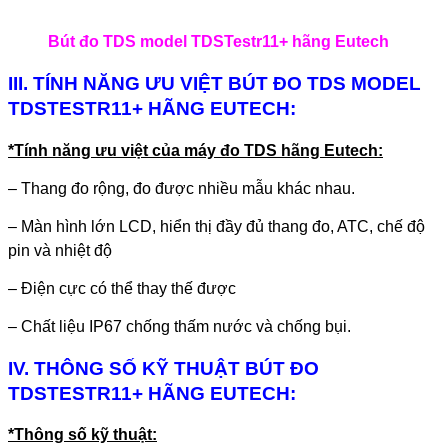
Bút đo TDS model TDSTestr11+ hãng Eutech
III. TÍNH NĂNG ƯU VIỆT BÚT ĐO TDS MODEL
TDSTESTR11+ HÃNG EUTECH:
*Tính năng ưu việt của máy đo TDS hãng Eutech:
– Thang đo rộng, đo được nhiều mẫu khác nhau.
– Màn hình lớn LCD, hiển thị đầy đủ thang đo, ATC, chế độ
pin và nhiệt độ
– Điện cực có thể thay thế được
– Chất liệu IP67 chống thấm nước và chống bụi.
IV. THÔNG SỐ KỸ THUẬT BÚT ĐO
TDSTESTR11+ HÃNG EUTECH:
*Thông số kỹ thuật: