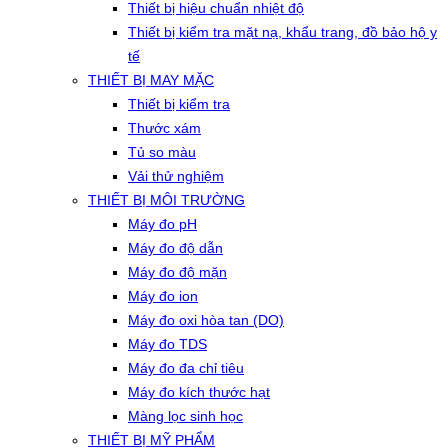
Thiết bị hiệu chuẩn nhiệt độ
Thiết bị kiểm tra mặt nạ, khẩu trang, đồ bảo hộ y
tế
THIẾT BỊ MAY MẶC
Thiết bị kiểm tra
Thước xám
Tủ so màu
Vải thử nghiệm
THIẾT BỊ MÔI TRƯỜNG
Máy đo pH
Máy đo độ dẫn
Máy đo độ mặn
Máy đo ion
Máy đo oxi hòa tan (DO)
Máy đo TDS
Máy đo đa chỉ tiêu
Máy đo kích thước hạt
Màng lọc sinh học
THIẾT BỊ MỸ PHẨM