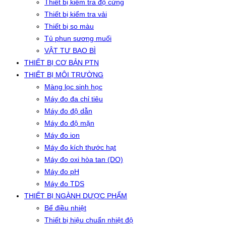
Thiết bị kiểm tra độ cứng
Thiết bị kiểm tra vải
Thiết bị so màu
Tủ phun sương muối
VẬT TƯ BAO BÌ
THIẾT BỊ CƠ BẢN PTN
THIẾT BỊ MÔI TRƯỜNG
Màng lọc sinh học
Máy đo đa chỉ tiêu
Máy đo độ dẫn
Máy đo độ mặn
Máy đo ion
Máy đo kích thước hạt
Máy đo oxi hòa tan (DO)
Máy đo pH
Máy đo TDS
THIẾT BỊ NGÀNH DƯỢC PHẨM
Bể điều nhiệt
Thiết bị hiệu chuẩn nhiệt độ