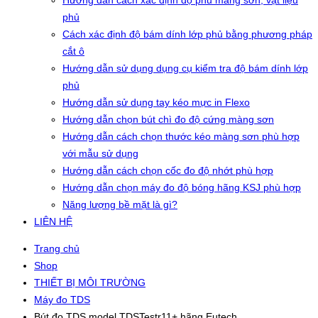
Hướng dẫn cách xác định độ phủ màng sơn, vật liệu
phủ
Cách xác định độ bám dính lớp phủ bằng phương pháp
cắt ô
Hướng dẫn sử dụng dụng cụ kiểm tra độ bám dính lớp
phủ
Hướng dẫn sử dụng tay kéo mực in Flexo
Hướng dẫn chọn bút chì đo độ cứng màng sơn
Hướng dẫn cách chọn thước kéo màng sơn phù hợp
với mẫu sử dụng
Hướng dẫn cách chọn cốc đo độ nhớt phù hợp
Hướng dẫn chọn máy đo độ bóng hãng KSJ phù hợp
Năng lượng bề mặt là gì?
LIÊN HỆ
Trang chủ
Shop
THIẾT BỊ MÔI TRƯỜNG
Máy đo TDS
Bút đo TDS model TDSTestr11+ hãng Eutech