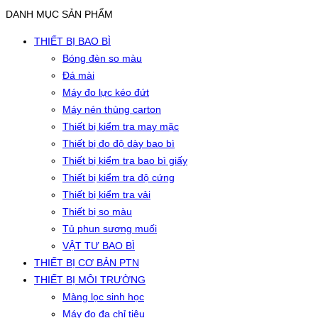
DANH MỤC SẢN PHẨM
THIẾT BỊ BAO BÌ
Bóng đèn so màu
Đá mài
Máy đo lực kéo đứt
Máy nén thùng carton
Thiết bị kiểm tra may mặc
Thiết bị đo độ dày bao bì
Thiết bị kiểm tra bao bì giấy
Thiết bị kiểm tra độ cứng
Thiết bị kiểm tra vải
Thiết bị so màu
Tủ phun sương muối
VẬT TƯ BAO BÌ
THIẾT BỊ CƠ BẢN PTN
THIẾT BỊ MÔI TRƯỜNG
Màng lọc sinh học
Máy đo đa chỉ tiêu