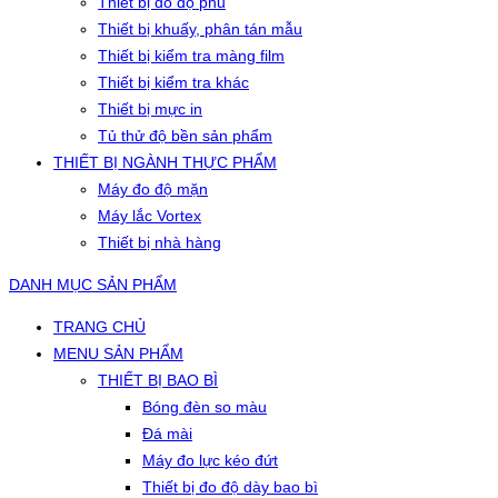
Thiết bị đo độ phủ
Thiết bị khuấy, phân tán mẫu
Thiết bị kiểm tra màng film
Thiết bị kiểm tra khác
Thiết bị mực in
Tủ thử độ bền sản phẩm
THIẾT BỊ NGÀNH THỰC PHẨM
Máy đo độ mặn
Máy lắc Vortex
Thiết bị nhà hàng
DANH MỤC SẢN PHẨM
TRANG CHỦ
MENU SẢN PHẨM
THIẾT BỊ BAO BÌ
Bóng đèn so màu
Đá mài
Máy đo lực kéo đứt
Thiết bị đo độ dày bao bì