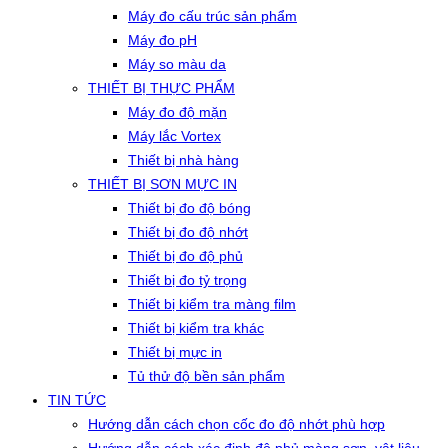
Máy đo cấu trúc sản phẩm
Máy đo pH
Máy so màu da
THIẾT BỊ THỰC PHẨM
Máy đo độ mặn
Máy lắc Vortex
Thiết bị nhà hàng
THIẾT BỊ SƠN MỰC IN
Thiết bị đo độ bóng
Thiết bị đo độ nhớt
Thiết bị đo độ phủ
Thiết bị đo tỷ trọng
Thiết bị kiểm tra màng film
Thiết bị kiểm tra khác
Thiết bị mực in
Tủ thử độ bền sản phẩm
TIN TỨC
Hướng dẫn cách chọn cốc đo độ nhớt phù hợp