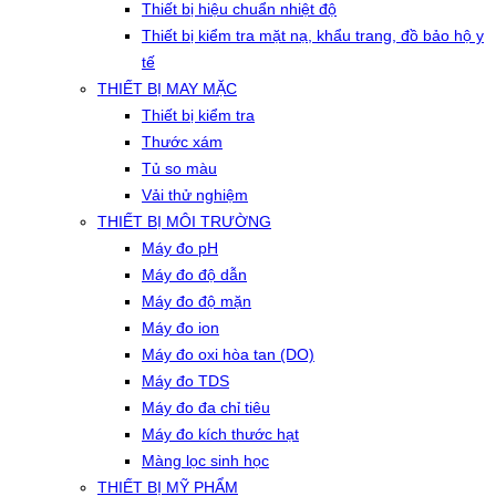
Thiết bị hiệu chuẩn nhiệt độ
Thiết bị kiểm tra mặt nạ, khẩu trang, đồ bảo hộ y
tế
THIẾT BỊ MAY MẶC
Thiết bị kiểm tra
Thước xám
Tủ so màu
Vải thử nghiệm
THIẾT BỊ MÔI TRƯỜNG
Máy đo pH
Máy đo độ dẫn
Máy đo độ mặn
Máy đo ion
Máy đo oxi hòa tan (DO)
Máy đo TDS
Máy đo đa chỉ tiêu
Máy đo kích thước hạt
Màng lọc sinh học
THIẾT BỊ MỸ PHẨM