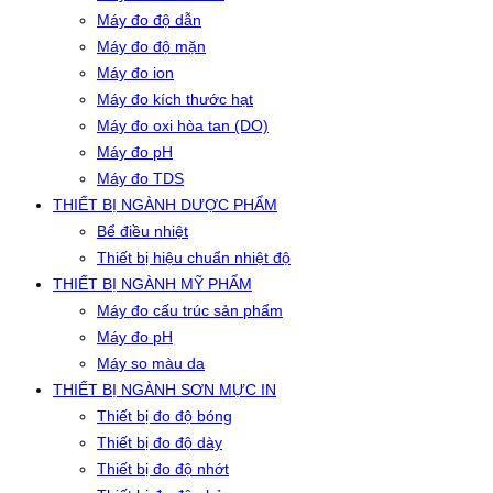
Máy đo độ dẫn
Máy đo độ mặn
Máy đo ion
Máy đo kích thước hạt
Máy đo oxi hòa tan (DO)
Máy đo pH
Máy đo TDS
THIẾT BỊ NGÀNH DƯỢC PHẨM
Bể điều nhiệt
Thiết bị hiệu chuẩn nhiệt độ
THIẾT BỊ NGÀNH MỸ PHẨM
Máy đo cấu trúc sản phẩm
Máy đo pH
Máy so màu da
THIẾT BỊ NGÀNH SƠN MỰC IN
Thiết bị đo độ bóng
Thiết bị đo độ dày
Thiết bị đo độ nhớt