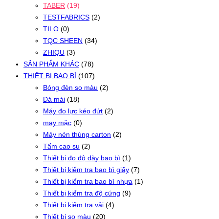
TABER
(19)
TESTFABRICS
(2)
TILO
(0)
TQC SHEEN
(34)
ZHIQU
(3)
SẢN PHẨM KHÁC
(78)
THIẾT BỊ BAO BÌ
(107)
Bóng đèn so màu
(2)
Đá mài
(18)
Máy đo lực kéo đứt
(2)
may mặc
(0)
Máy nén thùng carton
(2)
Tấm cao su
(2)
Thiết bị đo độ dày bao bì
(1)
Thiết bị kiểm tra bao bì giấy
(7)
Thiết bị kiểm tra bao bì nhựa
(1)
Thiết bị kiểm tra độ cứng
(9)
Thiết bị kiểm tra vải
(4)
Thiết bị so màu
(20)