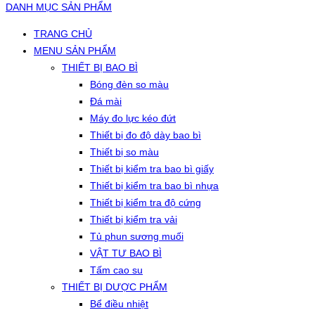
DANH MỤC SẢN PHẨM
TRANG CHỦ
MENU SẢN PHẨM
THIẾT BỊ BAO BÌ
Bóng đèn so màu
Đá mài
Máy đo lực kéo đứt
Thiết bị đo độ dày bao bì
Thiết bị so màu
Thiết bị kiểm tra bao bì giấy
Thiết bị kiểm tra bao bì nhựa
Thiết bị kiểm tra độ cứng
Thiết bị kiểm tra vải
Tủ phun sương muối
VẬT TƯ BAO BÌ
Tấm cao su
THIẾT BỊ DƯỢC PHẨM
Bể điều nhiệt