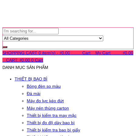
SHOPPING CART
0 item(s) -
₫
0.00
0
0
0
Cart
0
My Cart
0
0
0
₫
0.00
0
CART:
₫
0.00
0
Cart
DANH MỤC SẢN PHẨM
THIẾT BỊ BAO BÌ
Bóng đèn so màu
Đá mài
Máy đo lực kéo đứt
Máy nén thùng carton
Thiết bị kiểm tra may mặc
Thiết bị đo độ dày bao bì
Thiết bị kiểm tra bao bì giấy