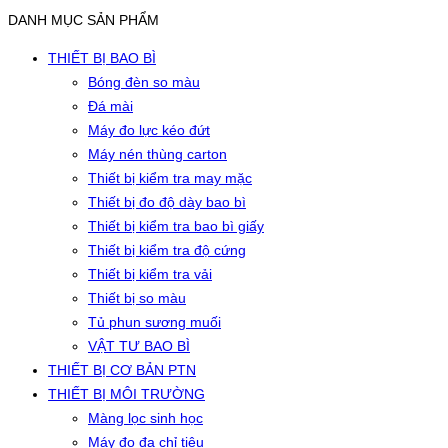
DANH MỤC SẢN PHẨM
THIẾT BỊ BAO BÌ
Bóng đèn so màu
Đá mài
Máy đo lực kéo đứt
Máy nén thùng carton
Thiết bị kiểm tra may mặc
Thiết bị đo độ dày bao bì
Thiết bị kiểm tra bao bì giấy
Thiết bị kiểm tra độ cứng
Thiết bị kiểm tra vải
Thiết bị so màu
Tủ phun sương muối
VẬT TƯ BAO BÌ
THIẾT BỊ CƠ BẢN PTN
THIẾT BỊ MÔI TRƯỜNG
Màng lọc sinh học
Máy đo đa chỉ tiêu