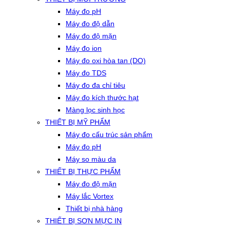
Máy đo pH
Máy đo độ dẫn
Máy đo độ mặn
Máy đo ion
Máy đo oxi hòa tan (DO)
Máy đo TDS
Máy đo đa chỉ tiêu
Máy đo kích thước hạt
Màng lọc sinh học
THIẾT BỊ MỸ PHẨM
Máy đo cấu trúc sản phẩm
Máy đo pH
Máy so màu da
THIẾT BỊ THỰC PHẨM
Máy đo độ mặn
Máy lắc Vortex
Thiết bị nhà hàng
THIẾT BỊ SƠN MỰC IN