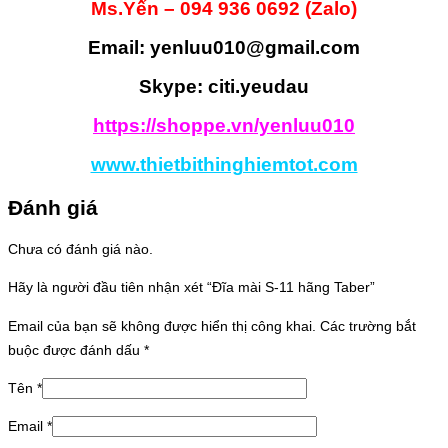
Ms.Yến – 094 936 0692 (Zalo)
Email: yenluu010@gmail.com
Skype: citi.yeudau
https://shoppe.vn/yenluu010
www.thietbithinghiemtot.com
Đánh giá
Chưa có đánh giá nào.
Hãy là người đầu tiên nhận xét “Đĩa mài S-11 hãng Taber”
Email của bạn sẽ không được hiển thị công khai.
Các trường bắt
buộc được đánh dấu
*
Tên
*
Email
*