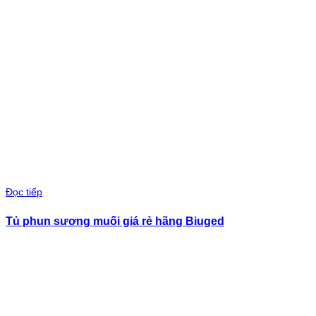
Đọc tiếp
Tủ phun sương muối giá rẻ hãng Biuged