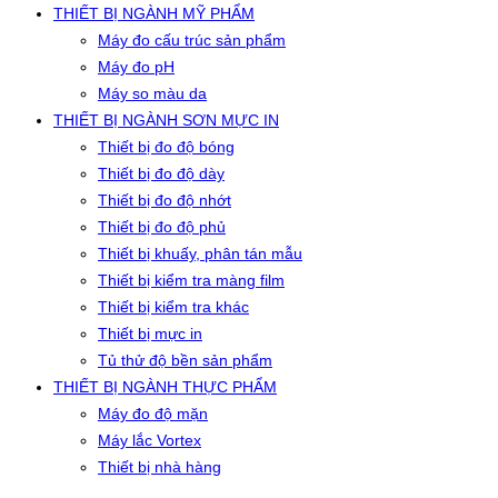
THIẾT BỊ NGÀNH MỸ PHẨM
Máy đo cấu trúc sản phẩm
Máy đo pH
Máy so màu da
THIẾT BỊ NGÀNH SƠN MỰC IN
Thiết bị đo độ bóng
Thiết bị đo độ dày
Thiết bị đo độ nhớt
Thiết bị đo độ phủ
Thiết bị khuấy, phân tán mẫu
Thiết bị kiểm tra màng film
Thiết bị kiểm tra khác
Thiết bị mực in
Tủ thử độ bền sản phẩm
THIẾT BỊ NGÀNH THỰC PHẨM
Máy đo độ mặn
Máy lắc Vortex
Thiết bị nhà hàng