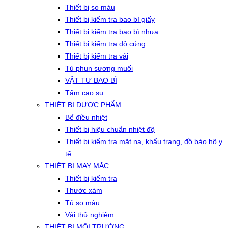
Thiết bị so màu
Thiết bị kiểm tra bao bì giấy
Thiết bị kiểm tra bao bì nhựa
Thiết bị kiểm tra độ cứng
Thiết bị kiểm tra vải
Tủ phun sương muối
VẬT TƯ BAO BÌ
Tấm cao su
THIẾT BỊ DƯỢC PHẨM
Bể điều nhiệt
Thiết bị hiệu chuẩn nhiệt độ
Thiết bị kiểm tra mặt nạ, khẩu trang, đồ bảo hộ y
tế
THIẾT BỊ MAY MẶC
Thiết bị kiểm tra
Thước xám
Tủ so màu
Vải thử nghiệm
THIẾT BỊ MÔI TRƯỜNG