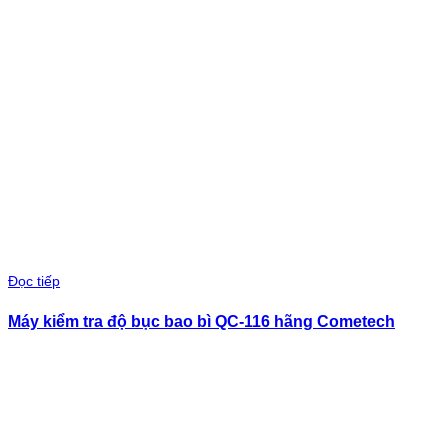
Đọc tiếp
Máy kiểm tra độ bục bao bì QC-116 hãng Cometech