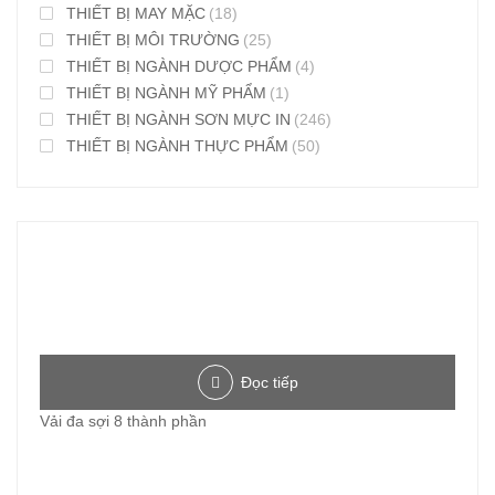
THIẾT BỊ MAY MẶC
(18)
THIẾT BỊ MÔI TRƯỜNG
(25)
THIẾT BỊ NGÀNH DƯỢC PHẨM
(4)
THIẾT BỊ NGÀNH MỸ PHẨM
(1)
THIẾT BỊ NGÀNH SƠN MỰC IN
(246)
THIẾT BỊ NGÀNH THỰC PHẨM
(50)
Đọc tiếp
Vải đa sợi 8 thành phần