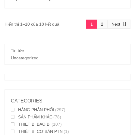
Đã
Hiển thị 1–10 của 18 kết quả
1
2
Next
sắp
xếp
Tin tức
theo
Uncategorized
mới
nhất
CATEGORIES
HÃNG PHÂN PHỐI
(297)
SẢN PHẨM KHÁC
(78)
THIẾT BỊ BAO BÌ
(107)
THIẾT BỊ CƠ BẢN PTN
(1)