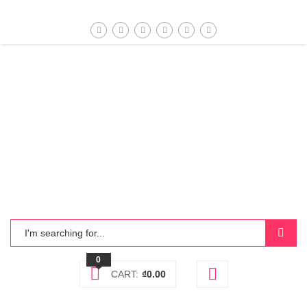
0
CART:
₫
0.00