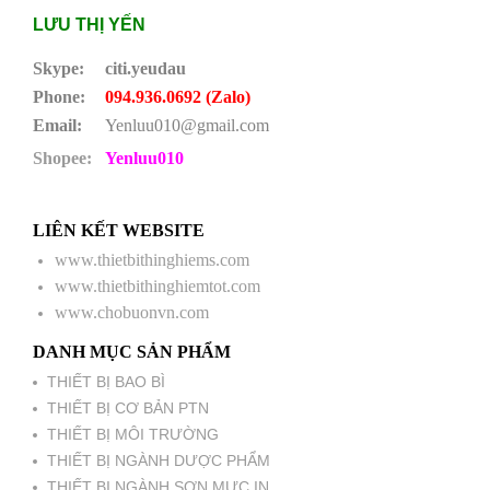
LƯU THỊ YẾN
Skype:
citi.yeudau
Phone:
094.936.0692 (Zalo)
Email:
Yenluu010@gmail.com
Shopee:
Yenluu010
LIÊN KẾT WEBSITE
www.thietbithinghiems.com
www.thietbithinghiemtot.com
www.chobuonvn.com
DANH MỤC SẢN PHẨM
THIẾT BỊ BAO BÌ
THIẾT BỊ CƠ BẢN PTN
THIẾT BỊ MÔI TRƯỜNG
THIẾT BỊ NGÀNH DƯỢC PHẨM
THIẾT BỊ NGÀNH SƠN MỰC IN