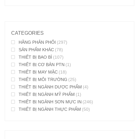
CATEGORIES
HÃNG PHÂN PHỐI
(297)
SẢN PHẨM KHÁC
(78)
THIẾT BỊ BAO BÌ
(107)
THIẾT BỊ CƠ BẢN PTN
(1)
THIẾT BỊ MAY MẶC
(18)
THIẾT BỊ MÔI TRƯỜNG
(25)
THIẾT BỊ NGÀNH DƯỢC PHẨM
(4)
THIẾT BỊ NGÀNH MỸ PHẨM
(1)
THIẾT BỊ NGÀNH SƠN MỰC IN
(246)
THIẾT BỊ NGÀNH THỰC PHẨM
(50)