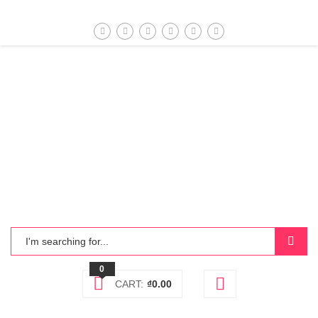
0
CART:
₫
0.00