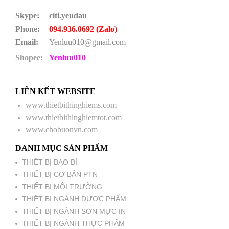
Skype:
citi.yeudau
Phone:
094.936.0692 (Zalo)
Email:
Yenluu010@gmail.com
Shopee:
Yenluu010
LIÊN KẾT WEBSITE
www.thietbithinghiems.com
www.thietbithinghiemtot.com
www.chobuonvn.com
DANH MỤC SẢN PHẨM
THIẾT BỊ BAO BÌ
THIẾT BỊ CƠ BẢN PTN
THIẾT BỊ MÔI TRƯỜNG
THIẾT BỊ NGÀNH DƯỢC PHẨM
THIẾT BỊ NGÀNH SƠN MỰC IN
THIẾT BỊ NGÀNH THỰC PHẨM