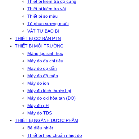
Thiết bị kiểm tra độ cứng
Thiết bị kiểm tra vải
Thiết bị so màu
Tủ phun sương muối
VẬT TƯ BAO BÌ
THIẾT BỊ CƠ BẢN PTN
THIẾT BỊ MÔI TRƯỜNG
Màng lọc sinh học
Máy đo đa chỉ tiêu
Máy đo độ dẫn
Máy đo độ mặn
Máy đo ion
Máy đo kích thước hạt
Máy đo oxi hòa tan (DO)
Máy đo pH
Máy đo TDS
THIẾT BỊ NGÀNH DƯỢC PHẨM
Bể điều nhiệt
Thiết bị hiệu chuẩn nhiệt độ