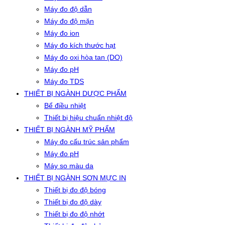
Máy đo độ dẫn
Máy đo độ mặn
Máy đo ion
Máy đo kích thước hạt
Máy đo oxi hòa tan (DO)
Máy đo pH
Máy đo TDS
THIẾT BỊ NGÀNH DƯỢC PHẨM
Bể điều nhiệt
Thiết bị hiệu chuẩn nhiệt độ
THIẾT BỊ NGÀNH MỸ PHẨM
Máy đo cấu trúc sản phẩm
Máy đo pH
Máy so màu da
THIẾT BỊ NGÀNH SƠN MỰC IN
Thiết bị đo độ bóng
Thiết bị đo độ dày
Thiết bị đo độ nhớt