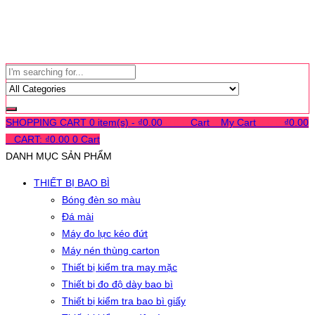
SHOPPING CART
0 item(s) -
₫
0.00
0
0
0
Cart
0
My Cart
0
0
0
₫
0.00
0
CART:
₫
0.00
0
Cart
DANH MỤC SẢN PHẨM
THIẾT BỊ BAO BÌ
Bóng đèn so màu
Đá mài
Máy đo lực kéo đứt
Máy nén thùng carton
Thiết bị kiểm tra may mặc
Thiết bị đo độ dày bao bì
Thiết bị kiểm tra bao bì giấy