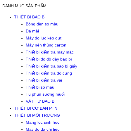
DANH MỤC SẢN PHẨM
THIẾT BỊ BAO BÌ
Bóng đèn so màu
Đá mài
Máy đo lực kéo đứt
Máy nén thùng carton
Thiết bị kiểm tra may mặc
Thiết bị đo độ dày bao bì
Thiết bị kiểm tra bao bì giấy
Thiết bị kiểm tra độ cứng
Thiết bị kiểm tra vải
Thiết bị so màu
Tủ phun sương muối
VẬT TƯ BAO BÌ
THIẾT BỊ CƠ BẢN PTN
THIẾT BỊ MÔI TRƯỜNG
Màng lọc sinh học
Máy đo đa chỉ tiêu