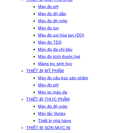
Máy đo pH
Máy đo độ dẫn
Máy đo độ mặn
Máy đo ion
Máy đo oxi hòa tan (DO)
Máy đo TDS
Máy đo đa chỉ tiêu
Máy đo kích thước hạt
Màng lọc sinh học
THIẾT BỊ MỸ PHẨM
Máy đo cấu trúc sản phẩm
Máy đo pH
Máy so màu da
THIẾT BỊ THỰC PHẨM
Máy đo độ mặn
Máy lắc Vortex
Thiết bị nhà hàng
THIẾT BỊ SƠN MỰC IN