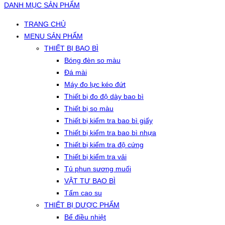
DANH MỤC SẢN PHẨM
TRANG CHỦ
MENU SẢN PHẨM
THIẾT BỊ BAO BÌ
Bóng đèn so màu
Đá mài
Máy đo lực kéo đứt
Thiết bị đo độ dày bao bì
Thiết bị so màu
Thiết bị kiểm tra bao bì giấy
Thiết bị kiểm tra bao bì nhựa
Thiết bị kiểm tra độ cứng
Thiết bị kiểm tra vải
Tủ phun sương muối
VẬT TƯ BAO BÌ
Tấm cao su
THIẾT BỊ DƯỢC PHẨM
Bể điều nhiệt