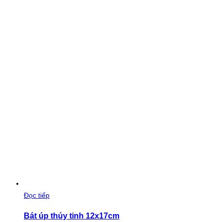
Đọc tiếp
Bát úp thủy tinh 12x17cm