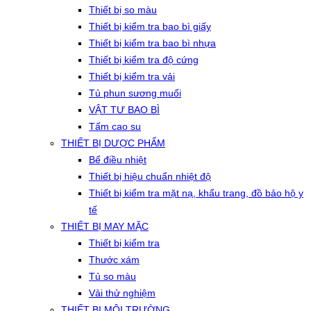
Thiết bị so màu
Thiết bị kiểm tra bao bì giấy
Thiết bị kiểm tra bao bì nhựa
Thiết bị kiểm tra độ cứng
Thiết bị kiểm tra vải
Tủ phun sương muối
VẬT TƯ BAO BÌ
Tấm cao su
THIẾT BỊ DƯỢC PHẨM
Bể điều nhiệt
Thiết bị hiệu chuẩn nhiệt độ
Thiết bị kiểm tra mặt nạ, khẩu trang, đồ bảo hộ y
tế
THIẾT BỊ MAY MẶC
Thiết bị kiểm tra
Thước xám
Tủ so màu
Vải thử nghiệm
THIẾT BỊ MÔI TRƯỜNG