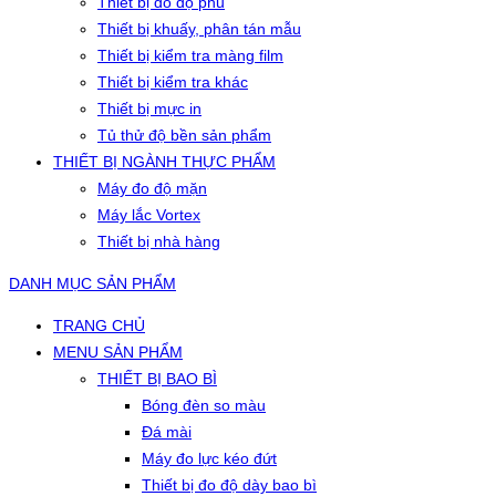
Thiết bị đo độ phủ
Thiết bị khuấy, phân tán mẫu
Thiết bị kiểm tra màng film
Thiết bị kiểm tra khác
Thiết bị mực in
Tủ thử độ bền sản phẩm
THIẾT BỊ NGÀNH THỰC PHẨM
Máy đo độ mặn
Máy lắc Vortex
Thiết bị nhà hàng
DANH MỤC SẢN PHẨM
TRANG CHỦ
MENU SẢN PHẨM
THIẾT BỊ BAO BÌ
Bóng đèn so màu
Đá mài
Máy đo lực kéo đứt
Thiết bị đo độ dày bao bì