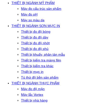
THIẾT BỊ NGÀNH MỸ PHẨM
Máy đo cấu trúc sản phẩm
Máy đo pH
Máy so màu da
THIẾT BỊ NGÀNH SƠN MỰC IN
Thiết bị đo độ bóng
Thiết bị đo độ dày
Thiết bị đo độ nhớt
Thiết bị đo độ phủ
Thiết bị khuấy, phân tán mẫu
Thiết bị kiểm tra màng film
Thiết bị kiểm tra khác
Thiết bị mực in
Tủ thử độ bền sản phẩm
THIẾT BỊ NGÀNH THỰC PHẨM
Máy đo độ mặn
Máy lắc Vortex
Thiết bị nhà hàng