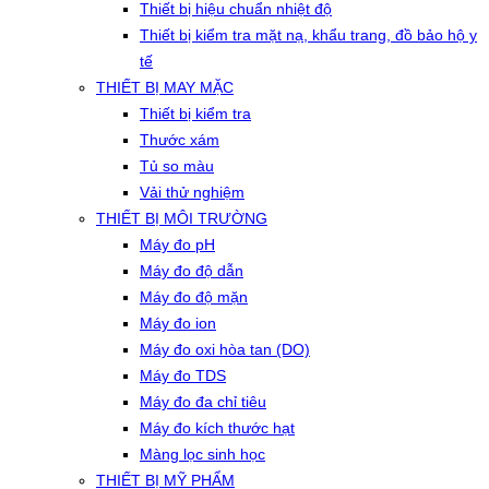
Thiết bị hiệu chuẩn nhiệt độ
Thiết bị kiểm tra mặt nạ, khẩu trang, đồ bảo hộ y
tế
THIẾT BỊ MAY MẶC
Thiết bị kiểm tra
Thước xám
Tủ so màu
Vải thử nghiệm
THIẾT BỊ MÔI TRƯỜNG
Máy đo pH
Máy đo độ dẫn
Máy đo độ mặn
Máy đo ion
Máy đo oxi hòa tan (DO)
Máy đo TDS
Máy đo đa chỉ tiêu
Máy đo kích thước hạt
Màng lọc sinh học
THIẾT BỊ MỸ PHẨM