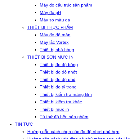
Máy đo cấu trúc sản phẩm
Máy đo pH
Máy so màu da
THIẾT BỊ THỰC PHẨM
Máy đo độ mặn
Máy lắc Vortex
Thiết bị nhà hàng
THIẾT BỊ SƠN MỰC IN
Thiết bị đo độ bóng
Thiết bị đo độ nhớt
Thiết bị đo độ phủ
Thiết bị đo tỷ trọng
Thiết bị kiểm tra màng film
Thiết bị kiểm tra khác
Thiết bị mực in
Tủ thử độ bền sản phẩm
TIN TỨC
Hướng dẫn cách chọn cốc đo độ nhớt phù hợp