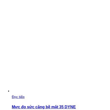
Đọc tiếp
Mực đo sức căng bề mặt 35 DYNE