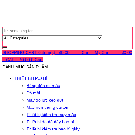
SHOPPING CART
0 item(s) -
₫
0.00
0
0
0
Cart
0
My Cart
0
0
0
₫
0.00
0
CART:
₫
0.00
0
Cart
DANH MỤC SẢN PHẨM
THIẾT BỊ BAO BÌ
Bóng đèn so màu
Đá mài
Máy đo lực kéo đứt
Máy nén thùng carton
Thiết bị kiểm tra may mặc
Thiết bị đo độ dày bao bì
Thiết bị kiểm tra bao bì giấy