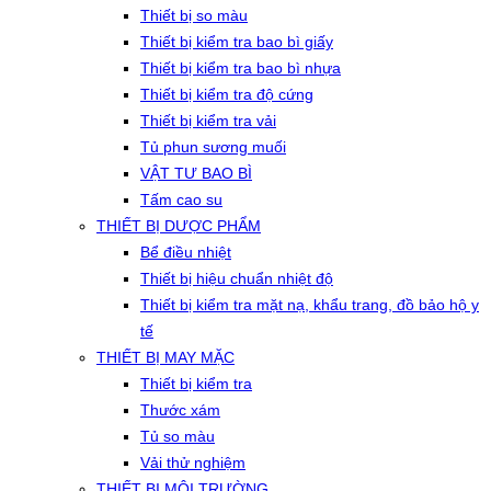
Thiết bị so màu
Thiết bị kiểm tra bao bì giấy
Thiết bị kiểm tra bao bì nhựa
Thiết bị kiểm tra độ cứng
Thiết bị kiểm tra vải
Tủ phun sương muối
VẬT TƯ BAO BÌ
Tấm cao su
THIẾT BỊ DƯỢC PHẨM
Bể điều nhiệt
Thiết bị hiệu chuẩn nhiệt độ
Thiết bị kiểm tra mặt nạ, khẩu trang, đồ bảo hộ y
tế
THIẾT BỊ MAY MẶC
Thiết bị kiểm tra
Thước xám
Tủ so màu
Vải thử nghiệm
THIẾT BỊ MÔI TRƯỜNG