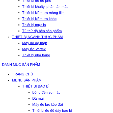
Thiết bị đo độ phủ
Thiết bị khuấy, phân tán mẫu
Thiết bị kiểm tra màng film
Thiết bị kiểm tra khác
Thiết bị mực in
Tủ thử độ bền sản phẩm
THIẾT BỊ NGÀNH THỰC PHẨM
Máy đo độ mặn
Máy lắc Vortex
Thiết bị nhà hàng
DANH MỤC SẢN PHẨM
TRANG CHỦ
MENU SẢN PHẨM
THIẾT BỊ BAO BÌ
Bóng đèn so màu
Đá mài
Máy đo lực kéo đứt
Thiết bị đo độ dày bao bì