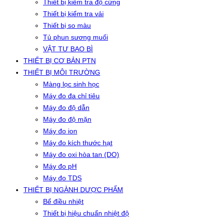
Thiết bị kiểm tra độ cứng
Thiết bị kiểm tra vải
Thiết bị so màu
Tủ phun sương muối
VẬT TƯ BAO BÌ
THIẾT BỊ CƠ BẢN PTN
THIẾT BỊ MÔI TRƯỜNG
Màng lọc sinh học
Máy đo đa chỉ tiêu
Máy đo độ dẫn
Máy đo độ mặn
Máy đo ion
Máy đo kích thước hạt
Máy đo oxi hòa tan (DO)
Máy đo pH
Máy đo TDS
THIẾT BỊ NGÀNH DƯỢC PHẨM
Bể điều nhiệt
Thiết bị hiệu chuẩn nhiệt độ