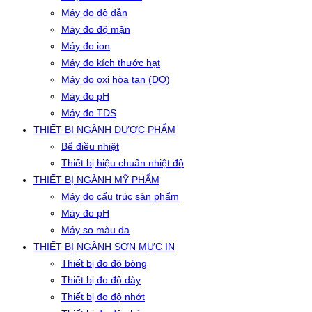
Máy đo độ dẫn
Máy đo độ mặn
Máy đo ion
Máy đo kích thước hạt
Máy đo oxi hòa tan (DO)
Máy đo pH
Máy đo TDS
THIẾT BỊ NGÀNH DƯỢC PHẨM
Bể điều nhiệt
Thiết bị hiệu chuẩn nhiệt độ
THIẾT BỊ NGÀNH MỸ PHẨM
Máy đo cấu trúc sản phẩm
Máy đo pH
Máy so màu da
THIẾT BỊ NGÀNH SƠN MỰC IN
Thiết bị đo độ bóng
Thiết bị đo độ dày
Thiết bị đo độ nhớt