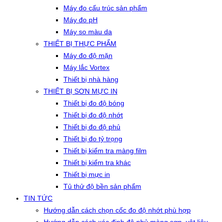
Máy đo cấu trúc sản phẩm
Máy đo pH
Máy so màu da
THIẾT BỊ THỰC PHẨM
Máy đo độ mặn
Máy lắc Vortex
Thiết bị nhà hàng
THIẾT BỊ SƠN MỰC IN
Thiết bị đo độ bóng
Thiết bị đo độ nhớt
Thiết bị đo độ phủ
Thiết bị đo tỷ trọng
Thiết bị kiểm tra màng film
Thiết bị kiểm tra khác
Thiết bị mực in
Tủ thử độ bền sản phẩm
TIN TỨC
Hướng dẫn cách chọn cốc đo độ nhớt phù hợp