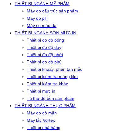
THIẾT BỊ NGÀNH MỸ PHẨM
Máy đo cấu trúc sản phẩm
Máy đo pH
Máy so màu da
THIẾT BỊ NGÀNH SƠN MỰC IN
Thiết bị đo độ bóng
Thiết bị đo độ dày
Thiết bị đo độ nhớt
Thiết bị đo độ phủ
Thiết bị khuấy, phân tán mẫu
Thiết bị kiểm tra màng film
Thiết bị kiểm tra khác
Thiết bị mực in
Tủ thử độ bền sản phẩm
THIẾT BỊ NGÀNH THỰC PHẨM
Máy đo độ mặn
Máy lắc Vortex
Thiết bị nhà hàng