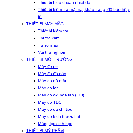
Thiết bị hiệu chuẩn nhiệt độ
Thiết bị kiểm tra mặt nạ, khẩu trang, đồ bảo hộ y
tế
THIẾT BỊ MAY MẶC
Thiết bị kiểm tra
Thước xám
Tủ so màu
Vải thử nghiệm
THIẾT BỊ MÔI TRƯỜNG
Máy đo pH
Máy đo độ dẫn
Máy đo độ mặn
Máy đo ion
Máy đo oxi hòa tan (DO)
Máy đo TDS
Máy đo đa chỉ tiêu
Máy đo kích thước hạt
Màng lọc sinh học
THIẾT BỊ MỸ PHẨM