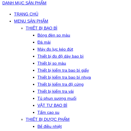
DANH MỤC SẢN PHẨM
TRANG CHỦ
MENU SẢN PHẨM
THIẾT BỊ BAO BÌ
Bóng đèn so màu
Đá mài
Máy đo lực kéo đứt
Thiết bị đo độ dày bao bì
Thiết bị so màu
Thiết bị kiểm tra bao bì giấy
Thiết bị kiểm tra bao bì nhựa
Thiết bị kiểm tra độ cứng
Thiết bị kiểm tra vải
Tủ phun sương muối
VẬT TƯ BAO BÌ
Tấm cao su
THIẾT BỊ DƯỢC PHẨM
Bể điều nhiệt