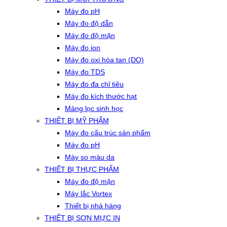
Máy đo pH
Máy đo độ dẫn
Máy đo độ mặn
Máy đo ion
Máy đo oxi hòa tan (DO)
Máy đo TDS
Máy đo đa chỉ tiêu
Máy đo kích thước hạt
Màng lọc sinh học
THIẾT BỊ MỸ PHẨM
Máy đo cấu trúc sản phẩm
Máy đo pH
Máy so màu da
THIẾT BỊ THỰC PHẨM
Máy đo độ mặn
Máy lắc Vortex
Thiết bị nhà hàng
THIẾT BỊ SƠN MỰC IN