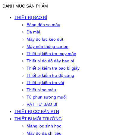
DANH MỤC SẢN PHẨM
THIẾT BỊ BAO BÌ
Bóng đèn so màu
Đá mài
Máy đo lực kéo đứt
Máy nén thùng carton
Thiết bị kiểm tra may mặc
Thiết bị đo độ dày bao bì
Thiết bị kiểm tra bao bì giấy
Thiết bị kiểm tra độ cứng
Thiết bị kiểm tra vải
Thiết bị so màu
Tủ phun sương muối
VẬT TƯ BAO BÌ
THIẾT BỊ CƠ BẢN PTN
THIẾT BỊ MÔI TRƯỜNG
Màng lọc sinh học
Máy đo đa chỉ tiêu