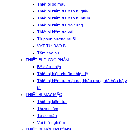
Thiết bị so màu
Thiết bị kiểm tra bao bì giấy
Thiết bị kiểm tra bao bì nhựa
Thiết bị kiểm tra độ cứng
Thiết bị kiểm tra vải
Tủ phun sương muối
VẬT TƯ BAO BÌ
Tấm cao su
THIẾT BỊ DƯỢC PHẨM
Bể điều nhiệt
Thiết bị hiệu chuẩn nhiệt độ
Thiết bị kiểm tra mặt nạ, khẩu trang, đồ bảo hộ y
tế
THIẾT BỊ MAY MẶC
Thiết bị kiểm tra
Thước xám
Tủ so màu
Vải thử nghiệm
THIẾT BỊ MÔI TRƯỜNG