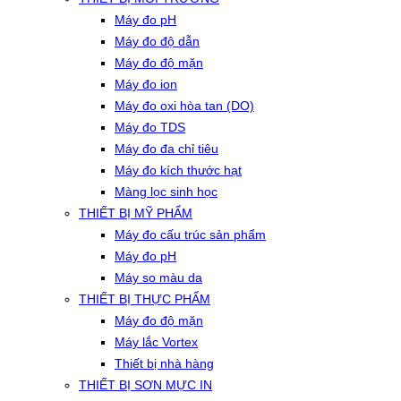
Máy đo pH
Máy đo độ dẫn
Máy đo độ mặn
Máy đo ion
Máy đo oxi hòa tan (DO)
Máy đo TDS
Máy đo đa chỉ tiêu
Máy đo kích thước hạt
Màng lọc sinh học
THIẾT BỊ MỸ PHẨM
Máy đo cấu trúc sản phẩm
Máy đo pH
Máy so màu da
THIẾT BỊ THỰC PHẨM
Máy đo độ mặn
Máy lắc Vortex
Thiết bị nhà hàng
THIẾT BỊ SƠN MỰC IN