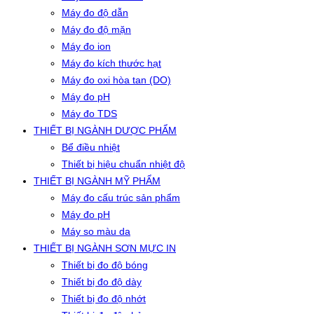
Máy đo độ dẫn
Máy đo độ mặn
Máy đo ion
Máy đo kích thước hạt
Máy đo oxi hòa tan (DO)
Máy đo pH
Máy đo TDS
THIẾT BỊ NGÀNH DƯỢC PHẨM
Bể điều nhiệt
Thiết bị hiệu chuẩn nhiệt độ
THIẾT BỊ NGÀNH MỸ PHẨM
Máy đo cấu trúc sản phẩm
Máy đo pH
Máy so màu da
THIẾT BỊ NGÀNH SƠN MỰC IN
Thiết bị đo độ bóng
Thiết bị đo độ dày
Thiết bị đo độ nhớt