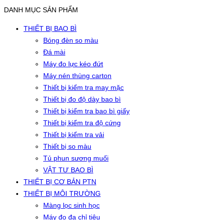
DANH MỤC SẢN PHẨM
THIẾT BỊ BAO BÌ
Bóng đèn so màu
Đá mài
Máy đo lực kéo đứt
Máy nén thùng carton
Thiết bị kiểm tra may mặc
Thiết bị đo độ dày bao bì
Thiết bị kiểm tra bao bì giấy
Thiết bị kiểm tra độ cứng
Thiết bị kiểm tra vải
Thiết bị so màu
Tủ phun sương muối
VẬT TƯ BAO BÌ
THIẾT BỊ CƠ BẢN PTN
THIẾT BỊ MÔI TRƯỜNG
Màng lọc sinh học
Máy đo đa chỉ tiêu