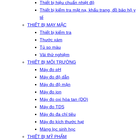
Thiết bị hiệu chuẩn nhiệt độ
Thiết bị kiểm tra mặt nạ, khẩu trang, đồ bảo hộ y
tế
THIẾT BỊ MAY MẶC
Thiết bị kiểm tra
Thước xám
Tủ so màu
Vải thử nghiệm
THIẾT BỊ MÔI TRƯỜNG
Máy đo pH
Máy đo độ dẫn
Máy đo độ mặn
Máy đo ion
Máy đo oxi hòa tan (DO)
Máy đo TDS
Máy đo đa chỉ tiêu
Máy đo kích thước hạt
Màng lọc sinh học
THIẾT BỊ MỸ PHẨM