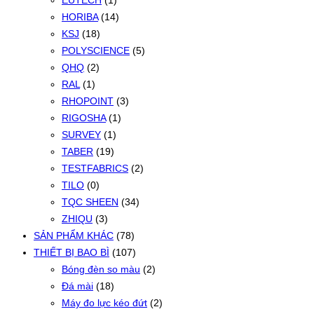
EUTECH
(1)
HORIBA
(14)
KSJ
(18)
POLYSCIENCE
(5)
QHQ
(2)
RAL
(1)
RHOPOINT
(3)
RIGOSHA
(1)
SURVEY
(1)
TABER
(19)
TESTFABRICS
(2)
TILO
(0)
TQC SHEEN
(34)
ZHIQU
(3)
SẢN PHẨM KHÁC
(78)
THIẾT BỊ BAO BÌ
(107)
Bóng đèn so màu
(2)
Đá mài
(18)
Máy đo lực kéo đứt
(2)