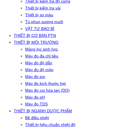
Thiết bị kiểm tra độ cứng
Thiết bị kiểm tra vải
Thiết bị so màu
Tủ phun sương muối
VẬT TƯ BAO BÌ
THIẾT BỊ CƠ BẢN PTN
THIẾT BỊ MÔI TRƯỜNG
Màng lọc sinh học
Máy đo đa chỉ tiêu
Máy đo độ dẫn
Máy đo độ mặn
Máy đo ion
Máy đo kích thước hạt
Máy đo oxi hòa tan (DO)
Máy đo pH
Máy đo TDS
THIẾT BỊ NGÀNH DƯỢC PHẨM
Bể điều nhiệt
Thiết bị hiệu chuẩn nhiệt độ