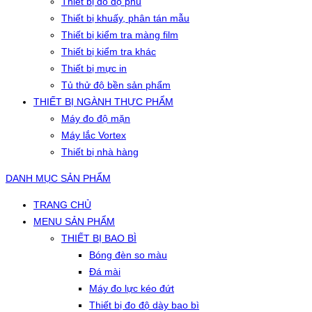
Thiết bị đo độ phủ
Thiết bị khuấy, phân tán mẫu
Thiết bị kiểm tra màng film
Thiết bị kiểm tra khác
Thiết bị mực in
Tủ thử độ bền sản phẩm
THIẾT BỊ NGÀNH THỰC PHẨM
Máy đo độ mặn
Máy lắc Vortex
Thiết bị nhà hàng
DANH MỤC SẢN PHẨM
TRANG CHỦ
MENU SẢN PHẨM
THIẾT BỊ BAO BÌ
Bóng đèn so màu
Đá mài
Máy đo lực kéo đứt
Thiết bị đo độ dày bao bì