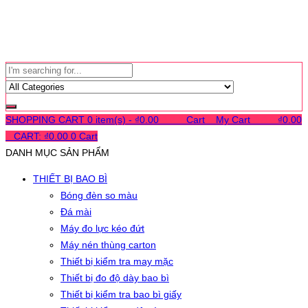
SHOPPING CART
0 item(s) -
₫
0.00
0
0
0
Cart
0
My Cart
0
0
0
₫
0.00
0
CART:
₫
0.00
0
Cart
DANH MỤC SẢN PHẨM
THIẾT BỊ BAO BÌ
Bóng đèn so màu
Đá mài
Máy đo lực kéo đứt
Máy nén thùng carton
Thiết bị kiểm tra may mặc
Thiết bị đo độ dày bao bì
Thiết bị kiểm tra bao bì giấy