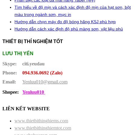
Phân biệt các loại đá mài hãng Taber (Mỹ)
Tìm hiểu về độ mịn và cách xác định độ mịn của hạt sơn, bột
màu trong ngành sơn, mực in
Hướng dẫn chọn máy đo độ bóng hãng KSJ phù hợp
Hướng dẫn cách xác định độ phủ màng sơn, vật liệu phủ
THIẾT BỊ THÍ NGHIỆM TỐT
LƯU THỊ YẾN
Skype:
citi.yeudau
Phone:
094.936.0692 (Zalo)
Email:
Yenluu010@gmail.com
Shopee:
Yenluu010
LIÊN KẾT WEBSITE
www.thietbithinghiems.com
www.thietbithinghiemtot.com