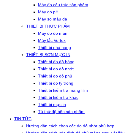
Máy đo cấu trúc sản phẩm
Máy đo pH
Máy so màu da
THIẾT BỊ THỰC PHẨM
Máy đo độ mặn
Máy lắc Vortex
Thiết bị nhà hàng
THIẾT BỊ SƠN MỰC IN
Thiết bị đo độ bóng
Thiết bị đo độ nhớt
Thiết bị đo độ phủ
Thiết bị đo tỷ trọng
Thiết bị kiểm tra màng film
Thiết bị kiểm tra khác
Thiết bị mực in
Tủ thử độ bền sản phẩm
TIN TỨC
Hướng dẫn cách chọn cốc đo độ nhớt phù hợp