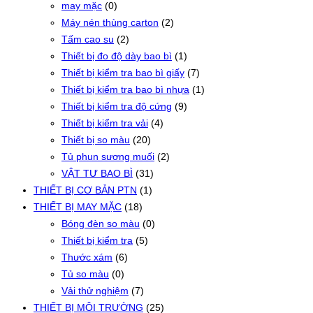
may mặc
(0)
Máy nén thùng carton
(2)
Tấm cao su
(2)
Thiết bị đo độ dày bao bì
(1)
Thiết bị kiểm tra bao bì giấy
(7)
Thiết bị kiểm tra bao bì nhựa
(1)
Thiết bị kiểm tra độ cứng
(9)
Thiết bị kiểm tra vải
(4)
Thiết bị so màu
(20)
Tủ phun sương muối
(2)
VẬT TƯ BAO BÌ
(31)
THIẾT BỊ CƠ BẢN PTN
(1)
THIẾT BỊ MAY MẶC
(18)
Bóng đèn so màu
(0)
Thiết bị kiểm tra
(5)
Thước xám
(6)
Tủ so màu
(0)
Vải thử nghiệm
(7)
THIẾT BỊ MÔI TRƯỜNG
(25)