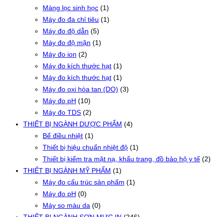
Màng lọc sinh học
(1)
Máy đo đa chỉ tiêu
(1)
Máy đo độ dẫn
(5)
Máy đo độ mặn
(1)
Máy đo ion
(2)
Máy đo kích thước hạt
(1)
Máy đo kích thước hạt
(1)
Máy đo oxi hòa tan (DO)
(3)
Máy đo pH
(10)
Máy đo TDS
(2)
THIẾT BỊ NGÀNH DƯỢC PHẨM
(4)
Bể điều nhiệt
(1)
Thiết bị hiệu chuẩn nhiệt độ
(1)
Thiết bị kiểm tra mặt nạ, khẩu trang, đồ bảo hộ y tế
(2)
THIẾT BỊ NGÀNH MỸ PHẨM
(1)
Máy đo cấu trúc sản phẩm
(1)
Máy đo pH
(0)
Máy so màu da
(0)