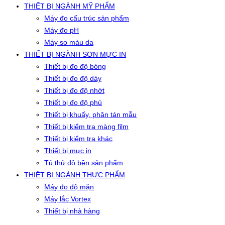
THIẾT BỊ NGÀNH MỸ PHẨM
Máy đo cấu trúc sản phẩm
Máy đo pH
Máy so màu da
THIẾT BỊ NGÀNH SƠN MỰC IN
Thiết bị đo độ bóng
Thiết bị đo độ dày
Thiết bị đo độ nhớt
Thiết bị đo độ phủ
Thiết bị khuấy, phân tán mẫu
Thiết bị kiểm tra màng film
Thiết bị kiểm tra khác
Thiết bị mực in
Tủ thử độ bền sản phẩm
THIẾT BỊ NGÀNH THỰC PHẨM
Máy đo độ mặn
Máy lắc Vortex
Thiết bị nhà hàng