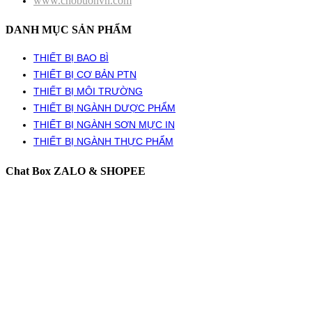
www.chobuonvn.com
DANH MỤC SẢN PHẨM
THIẾT BỊ BAO BÌ
THIẾT BỊ CƠ BẢN PTN
THIẾT BỊ MÔI TRƯỜNG
THIẾT BỊ NGÀNH DƯỢC PHẨM
THIẾT BỊ NGÀNH SƠN MỰC IN
THIẾT BỊ NGÀNH THỰC PHẨM
Chat Box ZALO & SHOPEE