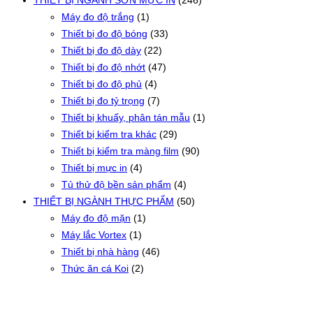
THIẾT BỊ NGÀNH SƠN MỰC IN
(246)
Máy đo độ trắng
(1)
Thiết bị đo độ bóng
(33)
Thiết bị đo độ dày
(22)
Thiết bị đo độ nhớt
(47)
Thiết bị đo độ phủ
(4)
Thiết bị đo tỷ trọng
(7)
Thiết bị khuấy, phân tán mẫu
(1)
Thiết bị kiểm tra khác
(29)
Thiết bị kiểm tra màng film
(90)
Thiết bị mực in
(4)
Tủ thử độ bền sản phẩm
(4)
THIẾT BỊ NGÀNH THỰC PHẨM
(50)
Máy đo độ mặn
(1)
Máy lắc Vortex
(1)
Thiết bị nhà hàng
(46)
Thức ăn cá Koi
(2)