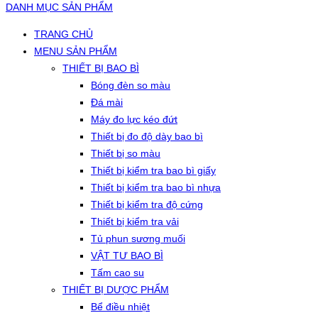
DANH MỤC SẢN PHẨM
TRANG CHỦ
MENU SẢN PHẨM
THIẾT BỊ BAO BÌ
Bóng đèn so màu
Đá mài
Máy đo lực kéo đứt
Thiết bị đo độ dày bao bì
Thiết bị so màu
Thiết bị kiểm tra bao bì giấy
Thiết bị kiểm tra bao bì nhựa
Thiết bị kiểm tra độ cứng
Thiết bị kiểm tra vải
Tủ phun sương muối
VẬT TƯ BAO BÌ
Tấm cao su
THIẾT BỊ DƯỢC PHẨM
Bể điều nhiệt