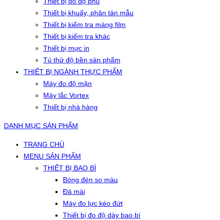
Thiết bị đo độ phủ
Thiết bị khuấy, phân tán mẫu
Thiết bị kiểm tra màng film
Thiết bị kiểm tra khác
Thiết bị mực in
Tủ thử độ bền sản phẩm
THIẾT BỊ NGÀNH THỰC PHẨM
Máy đo độ mặn
Máy lắc Vortex
Thiết bị nhà hàng
DANH MỤC SẢN PHẨM
TRANG CHỦ
MENU SẢN PHẨM
THIẾT BỊ BAO BÌ
Bóng đèn so màu
Đá mài
Máy đo lực kéo đứt
Thiết bị đo độ dày bao bì