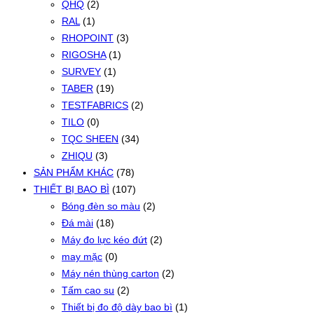
QHQ
(2)
RAL
(1)
RHOPOINT
(3)
RIGOSHA
(1)
SURVEY
(1)
TABER
(19)
TESTFABRICS
(2)
TILO
(0)
TQC SHEEN
(34)
ZHIQU
(3)
SẢN PHẨM KHÁC
(78)
THIẾT BỊ BAO BÌ
(107)
Bóng đèn so màu
(2)
Đá mài
(18)
Máy đo lực kéo đứt
(2)
may mặc
(0)
Máy nén thùng carton
(2)
Tấm cao su
(2)
Thiết bị đo độ dày bao bì
(1)