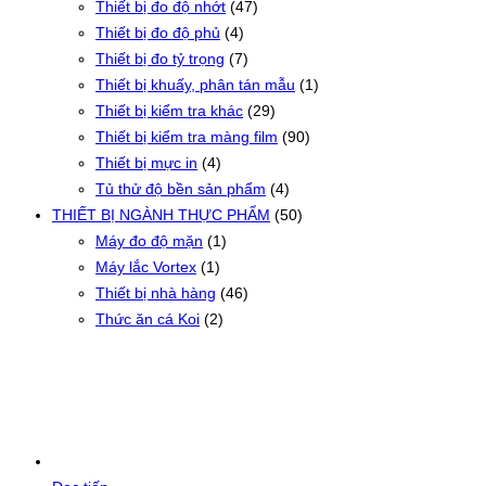
Thiết bị đo độ nhớt
(47)
Thiết bị đo độ phủ
(4)
Thiết bị đo tỷ trọng
(7)
Thiết bị khuấy, phân tán mẫu
(1)
Thiết bị kiểm tra khác
(29)
Thiết bị kiểm tra màng film
(90)
Thiết bị mực in
(4)
Tủ thử độ bền sản phẩm
(4)
THIẾT BỊ NGÀNH THỰC PHẨM
(50)
Máy đo độ mặn
(1)
Máy lắc Vortex
(1)
Thiết bị nhà hàng
(46)
Thức ăn cá Koi
(2)