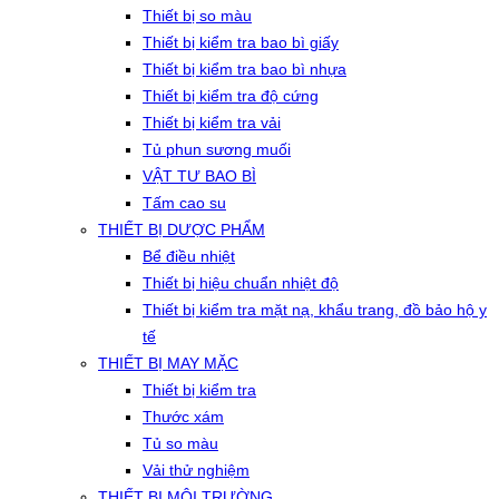
Thiết bị so màu
Thiết bị kiểm tra bao bì giấy
Thiết bị kiểm tra bao bì nhựa
Thiết bị kiểm tra độ cứng
Thiết bị kiểm tra vải
Tủ phun sương muối
VẬT TƯ BAO BÌ
Tấm cao su
THIẾT BỊ DƯỢC PHẨM
Bể điều nhiệt
Thiết bị hiệu chuẩn nhiệt độ
Thiết bị kiểm tra mặt nạ, khẩu trang, đồ bảo hộ y
tế
THIẾT BỊ MAY MẶC
Thiết bị kiểm tra
Thước xám
Tủ so màu
Vải thử nghiệm
THIẾT BỊ MÔI TRƯỜNG