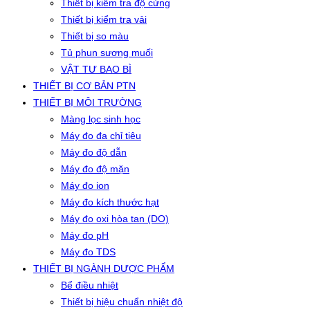
Thiết bị kiểm tra độ cứng
Thiết bị kiểm tra vải
Thiết bị so màu
Tủ phun sương muối
VẬT TƯ BAO BÌ
THIẾT BỊ CƠ BẢN PTN
THIẾT BỊ MÔI TRƯỜNG
Màng lọc sinh học
Máy đo đa chỉ tiêu
Máy đo độ dẫn
Máy đo độ mặn
Máy đo ion
Máy đo kích thước hạt
Máy đo oxi hòa tan (DO)
Máy đo pH
Máy đo TDS
THIẾT BỊ NGÀNH DƯỢC PHẨM
Bể điều nhiệt
Thiết bị hiệu chuẩn nhiệt độ