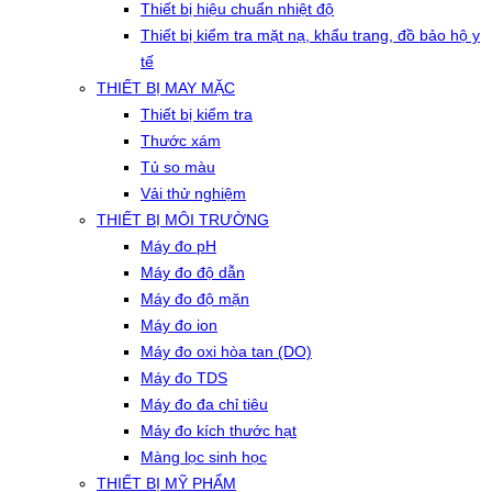
Thiết bị hiệu chuẩn nhiệt độ
Thiết bị kiểm tra mặt nạ, khẩu trang, đồ bảo hộ y
tế
THIẾT BỊ MAY MẶC
Thiết bị kiểm tra
Thước xám
Tủ so màu
Vải thử nghiệm
THIẾT BỊ MÔI TRƯỜNG
Máy đo pH
Máy đo độ dẫn
Máy đo độ mặn
Máy đo ion
Máy đo oxi hòa tan (DO)
Máy đo TDS
Máy đo đa chỉ tiêu
Máy đo kích thước hạt
Màng lọc sinh học
THIẾT BỊ MỸ PHẨM