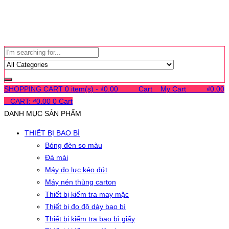
SHOPPING CART
0 item(s) -
₫
0.00
0
0
0
Cart
0
My Cart
0
0
0
₫
0.00
0
CART:
₫
0.00
0
Cart
DANH MỤC SẢN PHẨM
THIẾT BỊ BAO BÌ
Bóng đèn so màu
Đá mài
Máy đo lực kéo đứt
Máy nén thùng carton
Thiết bị kiểm tra may mặc
Thiết bị đo độ dày bao bì
Thiết bị kiểm tra bao bì giấy