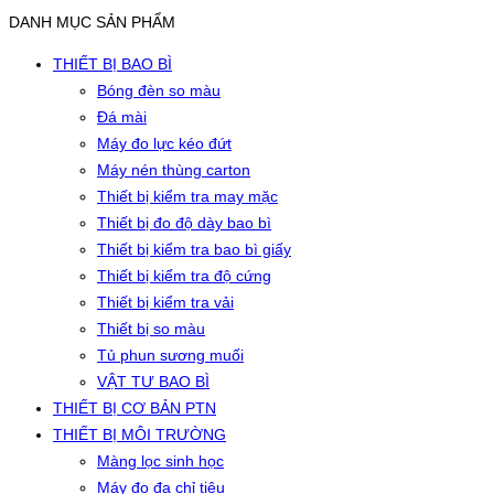
DANH MỤC SẢN PHẨM
THIẾT BỊ BAO BÌ
Bóng đèn so màu
Đá mài
Máy đo lực kéo đứt
Máy nén thùng carton
Thiết bị kiểm tra may mặc
Thiết bị đo độ dày bao bì
Thiết bị kiểm tra bao bì giấy
Thiết bị kiểm tra độ cứng
Thiết bị kiểm tra vải
Thiết bị so màu
Tủ phun sương muối
VẬT TƯ BAO BÌ
THIẾT BỊ CƠ BẢN PTN
THIẾT BỊ MÔI TRƯỜNG
Màng lọc sinh học
Máy đo đa chỉ tiêu