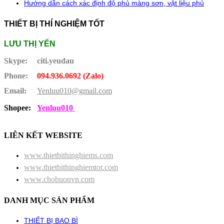
Hướng dẫn cách xác định độ phủ màng sơn, vật liệu phủ
THIẾT BỊ THÍ NGHIỆM TỐT
LƯU THỊ YẾN
Skype:
citi.yeudau
Phone:
094.936.0692 (Zalo)
Email:
Yenluu010@gmail.com
Shopee:
Yenluu010
LIÊN KẾT WEBSITE
www.thietbithinghiems.com
www.thietbithinghiemtot.com
www.chobuonvn.com
DANH MỤC SẢN PHẨM
THIẾT BỊ BAO BÌ