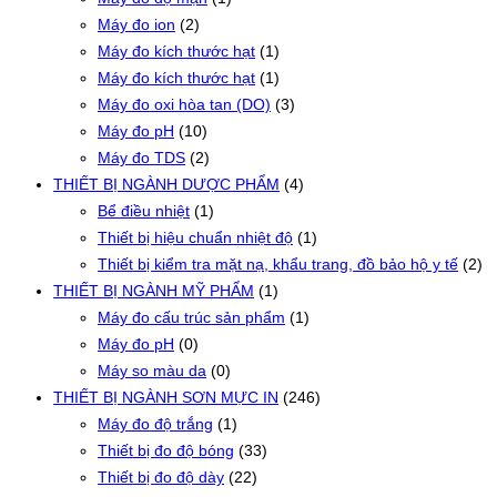
Máy đo ion
(2)
Máy đo kích thước hạt
(1)
Máy đo kích thước hạt
(1)
Máy đo oxi hòa tan (DO)
(3)
Máy đo pH
(10)
Máy đo TDS
(2)
THIẾT BỊ NGÀNH DƯỢC PHẨM
(4)
Bể điều nhiệt
(1)
Thiết bị hiệu chuẩn nhiệt độ
(1)
Thiết bị kiểm tra mặt nạ, khẩu trang, đồ bảo hộ y tế
(2)
THIẾT BỊ NGÀNH MỸ PHẨM
(1)
Máy đo cấu trúc sản phẩm
(1)
Máy đo pH
(0)
Máy so màu da
(0)
THIẾT BỊ NGÀNH SƠN MỰC IN
(246)
Máy đo độ trắng
(1)
Thiết bị đo độ bóng
(33)
Thiết bị đo độ dày
(22)