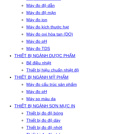
Máy đo độ dẫn
Máy đo độ mặn
Máy đo ion
Máy đo kích thước hạt
Máy đo oxi hòa tan (DO)
Máy đo pH
Máy đo TDS
THIẾT BỊ NGÀNH DƯỢC PHẨM
Bể điều nhiệt
Thiết bị hiệu chuẩn nhiệt độ
THIẾT BỊ NGÀNH MỸ PHẨM
Máy đo cấu trúc sản phẩm
Máy đo pH
Máy so màu da
THIẾT BỊ NGÀNH SƠN MỰC IN
Thiết bị đo độ bóng
Thiết bị đo độ dày
Thiết bị đo độ nhớt