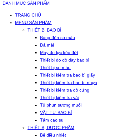
DANH MỤC SẢN PHẨM
TRANG CHỦ
MENU SẢN PHẨM
THIẾT BỊ BAO BÌ
Bóng đèn so màu
Đá mài
Máy đo lực kéo đứt
Thiết bị đo độ dày bao bì
Thiết bị so màu
Thiết bị kiểm tra bao bì giấy
Thiết bị kiểm tra bao bì nhựa
Thiết bị kiểm tra độ cứng
Thiết bị kiểm tra vải
Tủ phun sương muối
VẬT TƯ BAO BÌ
Tấm cao su
THIẾT BỊ DƯỢC PHẨM
Bể điều nhiệt