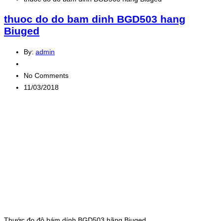
thuoc do do bam dinh BGD503 hang
Biuged
By:
admin
No Comments
11/03/2018
Thước đo độ bám dính BGD503 hãng Biuged