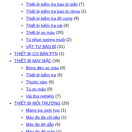
Thiết bị kiểm tra bao bì giấy
(7)
Thiết bị kiểm tra bao bì nhựa
(1)
Thiết bị kiểm tra độ cứng
(9)
Thiết bị kiểm tra vải
(4)
Thiết bị so màu
(20)
Tủ phun sương muối
(2)
VẬT TƯ BAO BÌ
(31)
THIẾT BỊ CƠ BẢN PTN
(1)
THIẾT BỊ MAY MẶC
(18)
Bóng đèn so màu
(0)
Thiết bị kiểm tra
(5)
Thước xám
(6)
Tủ so màu
(0)
Vải thử nghiệm
(7)
THIẾT BỊ MÔI TRƯỜNG
(25)
Màng lọc sinh học
(1)
Máy đo đa chỉ tiêu
(1)
Máy đo độ dẫn
(5)
Máy đo độ mặn
(1)