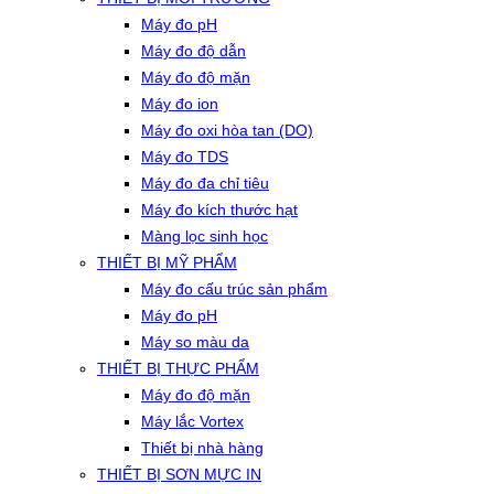
Máy đo pH
Máy đo độ dẫn
Máy đo độ mặn
Máy đo ion
Máy đo oxi hòa tan (DO)
Máy đo TDS
Máy đo đa chỉ tiêu
Máy đo kích thước hạt
Màng lọc sinh học
THIẾT BỊ MỸ PHẨM
Máy đo cấu trúc sản phẩm
Máy đo pH
Máy so màu da
THIẾT BỊ THỰC PHẨM
Máy đo độ mặn
Máy lắc Vortex
Thiết bị nhà hàng
THIẾT BỊ SƠN MỰC IN