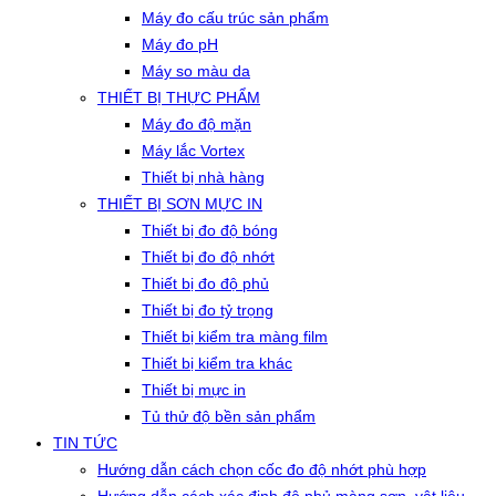
Máy đo cấu trúc sản phẩm
Máy đo pH
Máy so màu da
THIẾT BỊ THỰC PHẨM
Máy đo độ mặn
Máy lắc Vortex
Thiết bị nhà hàng
THIẾT BỊ SƠN MỰC IN
Thiết bị đo độ bóng
Thiết bị đo độ nhớt
Thiết bị đo độ phủ
Thiết bị đo tỷ trọng
Thiết bị kiểm tra màng film
Thiết bị kiểm tra khác
Thiết bị mực in
Tủ thử độ bền sản phẩm
TIN TỨC
Hướng dẫn cách chọn cốc đo độ nhớt phù hợp