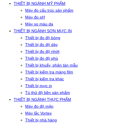
THIẾT BỊ NGÀNH MỸ PHẨM
Máy đo cấu trúc sản phẩm
Máy đo pH
Máy so màu da
THIẾT BỊ NGÀNH SƠN MỰC IN
Thiết bị đo độ bóng
Thiết bị đo độ dày
Thiết bị đo độ nhớt
Thiết bị đo độ phủ
Thiết bị khuấy, phân tán mẫu
Thiết bị kiểm tra màng film
Thiết bị kiểm tra khác
Thiết bị mực in
Tủ thử độ bền sản phẩm
THIẾT BỊ NGÀNH THỰC PHẨM
Máy đo độ mặn
Máy lắc Vortex
Thiết bị nhà hàng