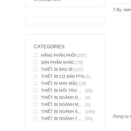
By:
Adm
CATEGORIES
HÃNG PHÂN PHỐI
(297)
SẢN PHẨM KHÁC
(78)
THIẾT BỊ BAO BÌ
(107)
THIẾT BỊ CƠ BẢN PTN
(1)
THIẾT BỊ MAY MẶC
(18)
THIẾT BỊ MÔI TRƯỜNG
(25)
THIẾT BỊ NGÀNH DƯỢC PHẨM
(4)
THIẾT BỊ NGÀNH MỸ PHẨM
(1)
THIẾT BỊ NGÀNH SƠN MỰC IN
(246)
Dụng cụ 
THIẾT BỊ NGÀNH THỰC PHẨM
(50)