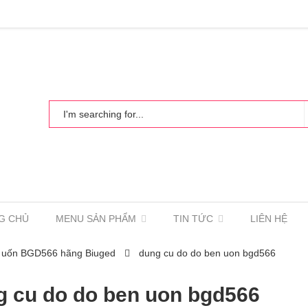
G CHỦ
MENU SẢN PHẨM
TIN TỨC
LIÊN HỆ
n uốn BGD566 hãng Biuged
dung cu do do ben uon bgd566
g cu do do ben uon bgd566