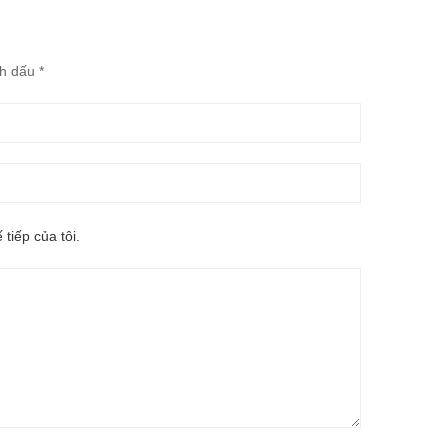
nh dấu
*
 tiếp của tôi.