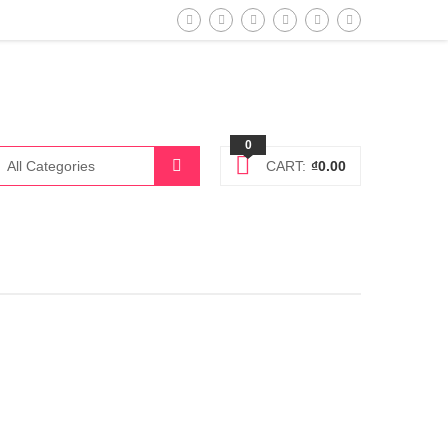
0
CART:
₫
0.00