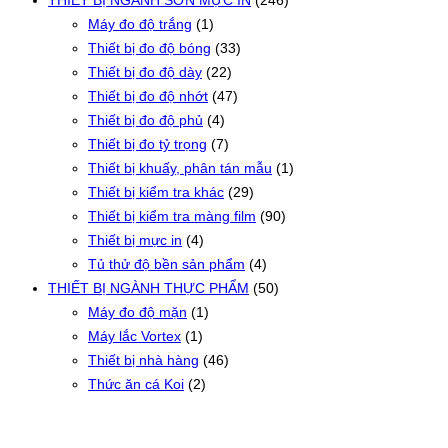
THIẾT BỊ NGÀNH SƠN MỰC IN
(246)
Máy đo độ trắng
(1)
Thiết bị đo độ bóng
(33)
Thiết bị đo độ dày
(22)
Thiết bị đo độ nhớt
(47)
Thiết bị đo độ phủ
(4)
Thiết bị đo tỷ trọng
(7)
Thiết bị khuấy, phân tán mẫu
(1)
Thiết bị kiểm tra khác
(29)
Thiết bị kiểm tra màng film
(90)
Thiết bị mực in
(4)
Tủ thử độ bền sản phẩm
(4)
THIẾT BỊ NGÀNH THỰC PHẨM
(50)
Máy đo độ mặn
(1)
Máy lắc Vortex
(1)
Thiết bị nhà hàng
(46)
Thức ăn cá Koi
(2)