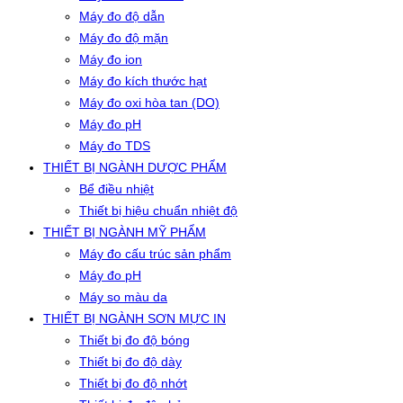
Máy đo độ dẫn
Máy đo độ mặn
Máy đo ion
Máy đo kích thước hạt
Máy đo oxi hòa tan (DO)
Máy đo pH
Máy đo TDS
THIẾT BỊ NGÀNH DƯỢC PHẨM
Bể điều nhiệt
Thiết bị hiệu chuẩn nhiệt độ
THIẾT BỊ NGÀNH MỸ PHẨM
Máy đo cấu trúc sản phẩm
Máy đo pH
Máy so màu da
THIẾT BỊ NGÀNH SƠN MỰC IN
Thiết bị đo độ bóng
Thiết bị đo độ dày
Thiết bị đo độ nhớt