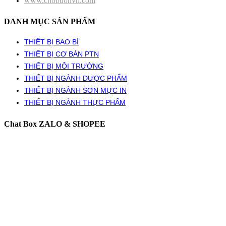
www.chobuonvn.com
DANH MỤC SẢN PHẨM
THIẾT BỊ BAO BÌ
THIẾT BỊ CƠ BẢN PTN
THIẾT BỊ MÔI TRƯỜNG
THIẾT BỊ NGÀNH DƯỢC PHẨM
THIẾT BỊ NGÀNH SƠN MỰC IN
THIẾT BỊ NGÀNH THỰC PHẨM
Chat Box ZALO & SHOPEE