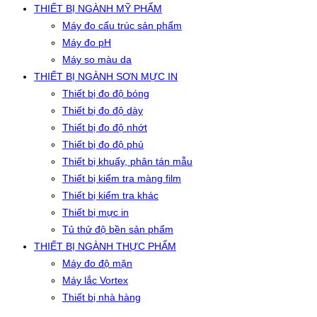
THIẾT BỊ NGÀNH MỸ PHẨM
Máy đo cấu trúc sản phẩm
Máy đo pH
Máy so màu da
THIẾT BỊ NGÀNH SƠN MỰC IN
Thiết bị đo độ bóng
Thiết bị đo độ dày
Thiết bị đo độ nhớt
Thiết bị đo độ phủ
Thiết bị khuấy, phân tán mẫu
Thiết bị kiểm tra màng film
Thiết bị kiểm tra khác
Thiết bị mực in
Tủ thử độ bền sản phẩm
THIẾT BỊ NGÀNH THỰC PHẨM
Máy đo độ mặn
Máy lắc Vortex
Thiết bị nhà hàng