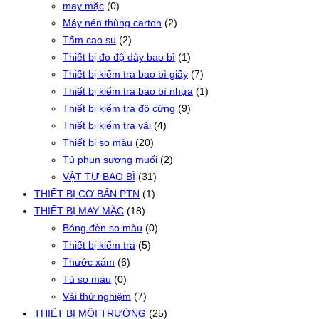
may mặc
(0)
Máy nén thùng carton
(2)
Tấm cao su
(2)
Thiết bị đo độ dày bao bì
(1)
Thiết bị kiểm tra bao bì giấy
(7)
Thiết bị kiểm tra bao bì nhựa
(1)
Thiết bị kiểm tra độ cứng
(9)
Thiết bị kiểm tra vải
(4)
Thiết bị so màu
(20)
Tủ phun sương muối
(2)
VẬT TƯ BAO BÌ
(31)
THIẾT BỊ CƠ BẢN PTN
(1)
THIẾT BỊ MAY MẶC
(18)
Bóng đèn so màu
(0)
Thiết bị kiểm tra
(5)
Thước xám
(6)
Tủ so màu
(0)
Vải thử nghiệm
(7)
THIẾT BỊ MÔI TRƯỜNG
(25)