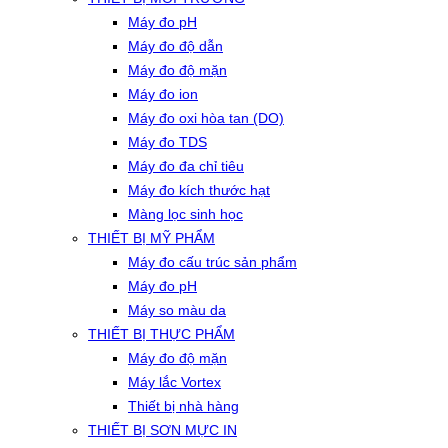
Máy đo pH
Máy đo độ dẫn
Máy đo độ mặn
Máy đo ion
Máy đo oxi hòa tan (DO)
Máy đo TDS
Máy đo đa chỉ tiêu
Máy đo kích thước hạt
Màng lọc sinh học
THIẾT BỊ MỸ PHẨM
Máy đo cấu trúc sản phẩm
Máy đo pH
Máy so màu da
THIẾT BỊ THỰC PHẨM
Máy đo độ mặn
Máy lắc Vortex
Thiết bị nhà hàng
THIẾT BỊ SƠN MỰC IN