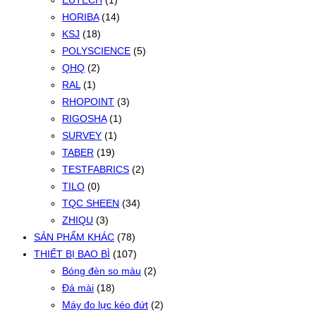
EUTECH
(1)
HORIBA
(14)
KSJ
(18)
POLYSCIENCE
(5)
QHQ
(2)
RAL
(1)
RHOPOINT
(3)
RIGOSHA
(1)
SURVEY
(1)
TABER
(19)
TESTFABRICS
(2)
TILO
(0)
TQC SHEEN
(34)
ZHIQU
(3)
SẢN PHẨM KHÁC
(78)
THIẾT BỊ BAO BÌ
(107)
Bóng đèn so màu
(2)
Đá mài
(18)
Máy đo lực kéo đứt
(2)