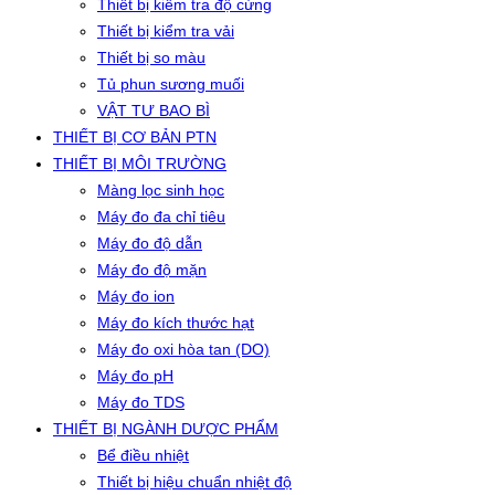
Thiết bị kiểm tra độ cứng
Thiết bị kiểm tra vải
Thiết bị so màu
Tủ phun sương muối
VẬT TƯ BAO BÌ
THIẾT BỊ CƠ BẢN PTN
THIẾT BỊ MÔI TRƯỜNG
Màng lọc sinh học
Máy đo đa chỉ tiêu
Máy đo độ dẫn
Máy đo độ mặn
Máy đo ion
Máy đo kích thước hạt
Máy đo oxi hòa tan (DO)
Máy đo pH
Máy đo TDS
THIẾT BỊ NGÀNH DƯỢC PHẨM
Bể điều nhiệt
Thiết bị hiệu chuẩn nhiệt độ