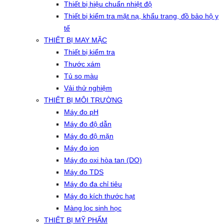
Thiết bị hiệu chuẩn nhiệt độ
Thiết bị kiểm tra mặt nạ, khẩu trang, đồ bảo hộ y
tế
THIẾT BỊ MAY MẶC
Thiết bị kiểm tra
Thước xám
Tủ so màu
Vải thử nghiệm
THIẾT BỊ MÔI TRƯỜNG
Máy đo pH
Máy đo độ dẫn
Máy đo độ mặn
Máy đo ion
Máy đo oxi hòa tan (DO)
Máy đo TDS
Máy đo đa chỉ tiêu
Máy đo kích thước hạt
Màng lọc sinh học
THIẾT BỊ MỸ PHẨM