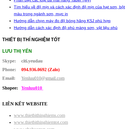
Phân biệt các loại đá mài hãng Taber (Mỹ)
Tìm hiểu về độ mịn và cách xác định độ mịn của hạt sơn, bột
màu trong ngành sơn, mực in
Hướng dẫn chọn máy đo độ bóng hãng KSJ phù hợp
Hướng dẫn cách xác định độ phủ màng sơn, vật liệu phủ
THIẾT BỊ THÍ NGHIỆM TỐT
LƯU THỊ YẾN
Skype:
citi.yeudau
Phone:
094.936.0692 (Zalo)
Email:
Yenluu010@gmail.com
Shopee:
Yenluu010
LIÊN KẾT WEBSITE
www.thietbithinghiems.com
www.thietbithinghiemtot.com