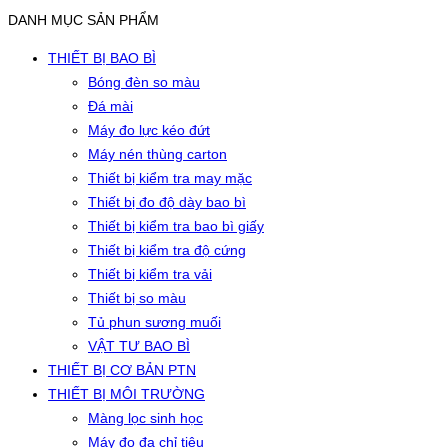
DANH MỤC SẢN PHẨM
THIẾT BỊ BAO BÌ
Bóng đèn so màu
Đá mài
Máy đo lực kéo đứt
Máy nén thùng carton
Thiết bị kiểm tra may mặc
Thiết bị đo độ dày bao bì
Thiết bị kiểm tra bao bì giấy
Thiết bị kiểm tra độ cứng
Thiết bị kiểm tra vải
Thiết bị so màu
Tủ phun sương muối
VẬT TƯ BAO BÌ
THIẾT BỊ CƠ BẢN PTN
THIẾT BỊ MÔI TRƯỜNG
Màng lọc sinh học
Máy đo đa chỉ tiêu