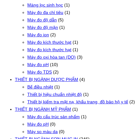
Màng lọc sinh học
(1)
Máy đo đa chỉ tiêu
(1)
Máy đo độ dẫn
(5)
Máy đo độ mặn
(1)
Máy đo ion
(2)
Máy đo kích thước hạt
(1)
Máy đo kích thước hạt
(1)
Máy đo oxi hòa tan (DO)
(3)
Máy đo pH
(10)
Máy đo TDS
(2)
THIẾT BỊ NGÀNH DƯỢC PHẨM
(4)
Bể điều nhiệt
(1)
Thiết bị hiệu chuẩn nhiệt độ
(1)
Thiết bị kiểm tra mặt nạ, khẩu trang, đồ bảo hộ y tế
(2)
THIẾT BỊ NGÀNH MỸ PHẨM
(1)
Máy đo cấu trúc sản phẩm
(1)
Máy đo pH
(0)
Máy so màu da
(0)