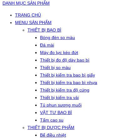
DANH MỤC SẢN PHẨM
TRANG CHỦ
MENU SẢN PHẨM
THIẾT BỊ BAO BÌ
Bóng đèn so màu
Đá mài
Máy đo lực kéo đứt
Thiết bị đo độ dày bao bì
Thiết bị so màu
Thiết bị kiểm tra bao bì giấy
Thiết bị kiểm tra bao bì nhựa
Thiết bị kiểm tra độ cứng
Thiết bị kiểm tra vải
Tủ phun sương muối
VẬT TƯ BAO BÌ
Tấm cao su
THIẾT BỊ DƯỢC PHẨM
Bể điều nhiệt