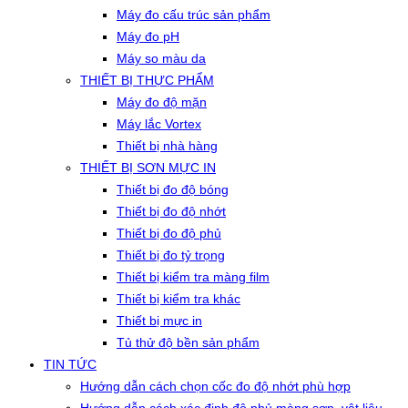
Máy đo cấu trúc sản phẩm
Máy đo pH
Máy so màu da
THIẾT BỊ THỰC PHẨM
Máy đo độ mặn
Máy lắc Vortex
Thiết bị nhà hàng
THIẾT BỊ SƠN MỰC IN
Thiết bị đo độ bóng
Thiết bị đo độ nhớt
Thiết bị đo độ phủ
Thiết bị đo tỷ trọng
Thiết bị kiểm tra màng film
Thiết bị kiểm tra khác
Thiết bị mực in
Tủ thử độ bền sản phẩm
TIN TỨC
Hướng dẫn cách chọn cốc đo độ nhớt phù hợp