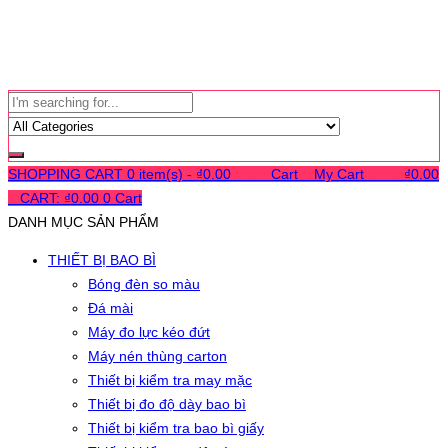
SHOPPING CART
0 item(s) -
₫
0.00
0
0
0
Cart
0
My Cart
0
0
0
₫
0.00
0
CART:
₫
0.00
0
Cart
DANH MỤC SẢN PHẨM
THIẾT BỊ BAO BÌ
Bóng đèn so màu
Đá mài
Máy đo lực kéo đứt
Máy nén thùng carton
Thiết bị kiểm tra may mặc
Thiết bị đo độ dày bao bì
Thiết bị kiểm tra bao bì giấy