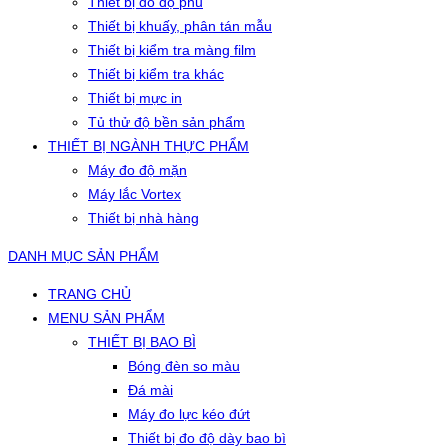
Thiết bị đo độ phủ
Thiết bị khuấy, phân tán mẫu
Thiết bị kiểm tra màng film
Thiết bị kiểm tra khác
Thiết bị mực in
Tủ thử độ bền sản phẩm
THIẾT BỊ NGÀNH THỰC PHẨM
Máy đo độ mặn
Máy lắc Vortex
Thiết bị nhà hàng
DANH MỤC SẢN PHẨM
TRANG CHỦ
MENU SẢN PHẨM
THIẾT BỊ BAO BÌ
Bóng đèn so màu
Đá mài
Máy đo lực kéo đứt
Thiết bị đo độ dày bao bì