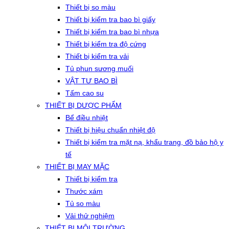
Thiết bị so màu
Thiết bị kiểm tra bao bì giấy
Thiết bị kiểm tra bao bì nhựa
Thiết bị kiểm tra độ cứng
Thiết bị kiểm tra vải
Tủ phun sương muối
VẬT TƯ BAO BÌ
Tấm cao su
THIẾT BỊ DƯỢC PHẨM
Bể điều nhiệt
Thiết bị hiệu chuẩn nhiệt độ
Thiết bị kiểm tra mặt nạ, khẩu trang, đồ bảo hộ y
tế
THIẾT BỊ MAY MẶC
Thiết bị kiểm tra
Thước xám
Tủ so màu
Vải thử nghiệm
THIẾT BỊ MÔI TRƯỜNG