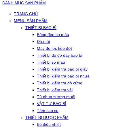
DANH MỤC SẢN PHẨM
TRANG CHỦ
MENU SẢN PHẨM
THIẾT BỊ BAO BÌ
Bóng đèn so màu
Đá mài
Máy đo lực kéo đứt
Thiết bị đo độ dày bao bì
Thiết bị so màu
Thiết bị kiểm tra bao bì giấy
Thiết bị kiểm tra bao bì nhựa
Thiết bị kiểm tra độ cứng
Thiết bị kiểm tra vải
Tủ phun sương muối
VẬT TƯ BAO BÌ
Tấm cao su
THIẾT BỊ DƯỢC PHẨM
Bể điều nhiệt