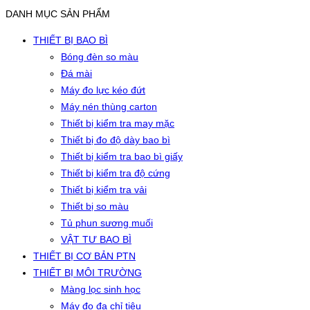
DANH MỤC SẢN PHẨM
THIẾT BỊ BAO BÌ
Bóng đèn so màu
Đá mài
Máy đo lực kéo đứt
Máy nén thùng carton
Thiết bị kiểm tra may mặc
Thiết bị đo độ dày bao bì
Thiết bị kiểm tra bao bì giấy
Thiết bị kiểm tra độ cứng
Thiết bị kiểm tra vải
Thiết bị so màu
Tủ phun sương muối
VẬT TƯ BAO BÌ
THIẾT BỊ CƠ BẢN PTN
THIẾT BỊ MÔI TRƯỜNG
Màng lọc sinh học
Máy đo đa chỉ tiêu