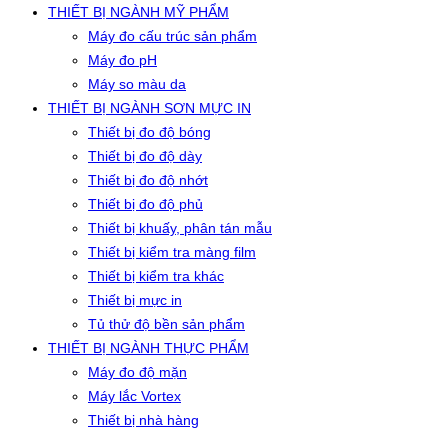
THIẾT BỊ NGÀNH MỸ PHẨM
Máy đo cấu trúc sản phẩm
Máy đo pH
Máy so màu da
THIẾT BỊ NGÀNH SƠN MỰC IN
Thiết bị đo độ bóng
Thiết bị đo độ dày
Thiết bị đo độ nhớt
Thiết bị đo độ phủ
Thiết bị khuấy, phân tán mẫu
Thiết bị kiểm tra màng film
Thiết bị kiểm tra khác
Thiết bị mực in
Tủ thử độ bền sản phẩm
THIẾT BỊ NGÀNH THỰC PHẨM
Máy đo độ mặn
Máy lắc Vortex
Thiết bị nhà hàng