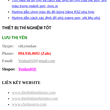
Tìm hiểu về độ mịn và cách xác định độ mịn của hạt sơn, bột
màu trong ngành sơn, mực in
Hướng dẫn chọn máy đo độ bóng hãng KSJ phù hợp
Hướng dẫn cách xác định độ phủ màng sơn, vật liệu phủ
THIẾT BỊ THÍ NGHIỆM TỐT
LƯU THỊ YẾN
Skype:
citi.yeudau
Phone:
094.936.0692 (Zalo)
Email:
Yenluu010@gmail.com
Shopee:
Yenluu010
LIÊN KẾT WEBSITE
www.thietbithinghiems.com
www.thietbithinghiemtot.com
www.chobuonvn.com