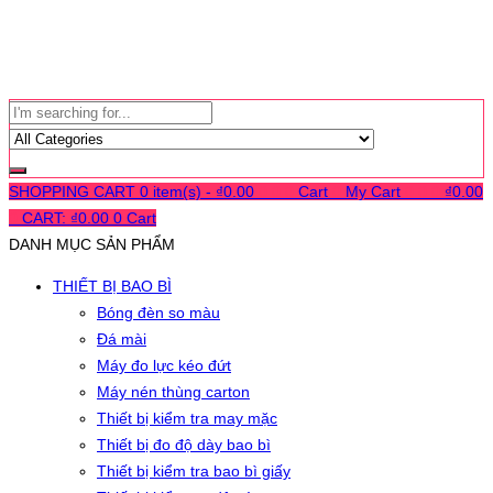
SHOPPING CART
0 item(s) -
₫
0.00
0
0
0
Cart
0
My Cart
0
0
0
₫
0.00
0
CART:
₫
0.00
0
Cart
DANH MỤC SẢN PHẨM
THIẾT BỊ BAO BÌ
Bóng đèn so màu
Đá mài
Máy đo lực kéo đứt
Máy nén thùng carton
Thiết bị kiểm tra may mặc
Thiết bị đo độ dày bao bì
Thiết bị kiểm tra bao bì giấy