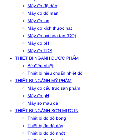
Máy đo độ dẫn
Máy đo độ mặn
Máy đo ion
Máy đo kích thước hạt
Máy đo oxi hòa tan (DO)
Máy đo pH
Máy đo TDS
THIẾT BỊ NGÀNH DƯỢC PHẨM
Bể điều nhiệt
Thiết bị hiệu chuẩn nhiệt độ
THIẾT BỊ NGÀNH MỸ PHẨM
Máy đo cấu trúc sản phẩm
Máy đo pH
Máy so màu da
THIẾT BỊ NGÀNH SƠN MỰC IN
Thiết bị đo độ bóng
Thiết bị đo độ dày
Thiết bị đo độ nhớt