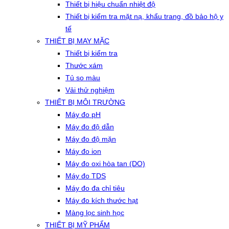
Thiết bị hiệu chuẩn nhiệt độ
Thiết bị kiểm tra mặt nạ, khẩu trang, đồ bảo hộ y
tế
THIẾT BỊ MAY MẶC
Thiết bị kiểm tra
Thước xám
Tủ so màu
Vải thử nghiệm
THIẾT BỊ MÔI TRƯỜNG
Máy đo pH
Máy đo độ dẫn
Máy đo độ mặn
Máy đo ion
Máy đo oxi hòa tan (DO)
Máy đo TDS
Máy đo đa chỉ tiêu
Máy đo kích thước hạt
Màng lọc sinh học
THIẾT BỊ MỸ PHẨM