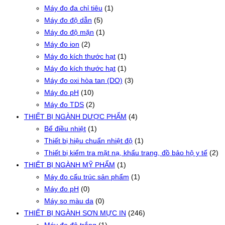
Máy đo đa chỉ tiêu
(1)
Máy đo độ dẫn
(5)
Máy đo độ mặn
(1)
Máy đo ion
(2)
Máy đo kích thước hạt
(1)
Máy đo kích thước hạt
(1)
Máy đo oxi hòa tan (DO)
(3)
Máy đo pH
(10)
Máy đo TDS
(2)
THIẾT BỊ NGÀNH DƯỢC PHẨM
(4)
Bể điều nhiệt
(1)
Thiết bị hiệu chuẩn nhiệt độ
(1)
Thiết bị kiểm tra mặt nạ, khẩu trang, đồ bảo hộ y tế
(2)
THIẾT BỊ NGÀNH MỸ PHẨM
(1)
Máy đo cấu trúc sản phẩm
(1)
Máy đo pH
(0)
Máy so màu da
(0)
THIẾT BỊ NGÀNH SƠN MỰC IN
(246)