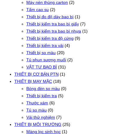
Máy nén thùng carton
(2)
Tấm cao su
(2)
Thiết bị đo độ dày bao bì
(1)
Thiết bị kiểm tra bao bì giấy
(7)
Thiết bị kiểm tra bao bì nhựa
(1)
Thiết bị kiểm tra độ cứng
(9)
Thiết bị kiểm tra vải
(4)
Thiết bị so màu
(20)
Tủ phun sương muối
(2)
VẬT TƯ BAO BÌ
(31)
THIẾT BỊ CƠ BẢN PTN
(1)
THIẾT BỊ MAY MẶC
(18)
Bóng đèn so màu
(0)
Thiết bị kiểm tra
(5)
Thước xám
(6)
Tủ so màu
(0)
Vải thử nghiệm
(7)
THIẾT BỊ MÔI TRƯỜNG
(25)
Màng lọc sinh học
(1)