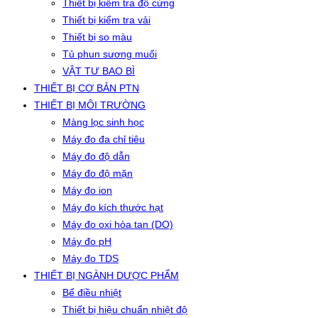
Thiết bị kiểm tra độ cứng
Thiết bị kiểm tra vải
Thiết bị so màu
Tủ phun sương muối
VẬT TƯ BAO BÌ
THIẾT BỊ CƠ BẢN PTN
THIẾT BỊ MÔI TRƯỜNG
Màng lọc sinh học
Máy đo đa chỉ tiêu
Máy đo độ dẫn
Máy đo độ mặn
Máy đo ion
Máy đo kích thước hạt
Máy đo oxi hòa tan (DO)
Máy đo pH
Máy đo TDS
THIẾT BỊ NGÀNH DƯỢC PHẨM
Bể điều nhiệt
Thiết bị hiệu chuẩn nhiệt độ