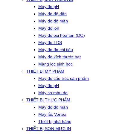
Máy đo pH
Máy đo độ dẫn
Máy đo độ mặn
Máy đo ion
Máy đo oxi hòa tan (DO)
Máy đo TDS
Máy đo đa chỉ tiêu
Máy đo kích thước hạt
Màng lọc sinh học
THIẾT BỊ MỸ PHẨM
Máy đo cấu trúc sản phẩm
Máy đo pH
Máy so màu da
THIẾT BỊ THỰC PHẨM
Máy đo độ mặn
Máy lắc Vortex
Thiết bị nhà hàng
THIẾT BỊ SƠN MỰC IN