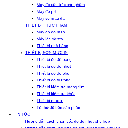
Máy đo cấu trúc sản phẩm
Máy đo pH
Máy so màu da
THIẾT BỊ THỰC PHẨM
Máy đo độ mặn
Máy lắc Vortex
Thiết bị nhà hàng
THIẾT BỊ SƠN MỰC IN
Thiết bị đo độ bóng
Thiết bị đo độ nhớt
Thiết bị đo độ phủ
Thiết bị đo tỷ trọng
Thiết bị kiểm tra màng film
Thiết bị kiểm tra khác
Thiết bị mực in
Tủ thử độ bền sản phẩm
TIN TỨC
Hướng dẫn cách chọn cốc đo độ nhớt phù hợp