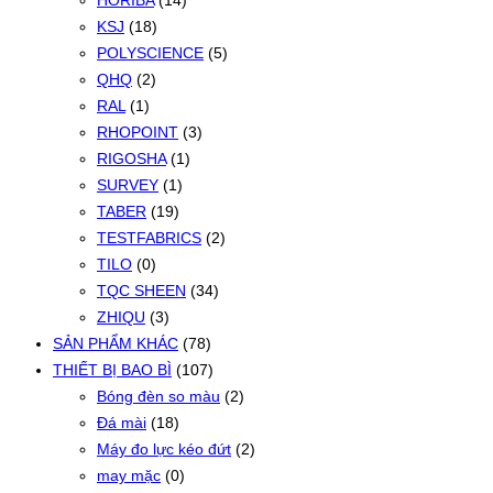
HORIBA
(14)
KSJ
(18)
POLYSCIENCE
(5)
QHQ
(2)
RAL
(1)
RHOPOINT
(3)
RIGOSHA
(1)
SURVEY
(1)
TABER
(19)
TESTFABRICS
(2)
TILO
(0)
TQC SHEEN
(34)
ZHIQU
(3)
SẢN PHẨM KHÁC
(78)
THIẾT BỊ BAO BÌ
(107)
Bóng đèn so màu
(2)
Đá mài
(18)
Máy đo lực kéo đứt
(2)
may mặc
(0)