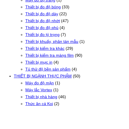
Máy đo độ trắng
(1)
Thiết bị đo độ bóng
(33)
Thiết bị đo độ dày
(22)
Thiết bị đo độ nhớt
(47)
Thiết bị đo độ phủ
(4)
Thiết bị đo tỷ trọng
(7)
Thiết bị khuấy, phân tán mẫu
(1)
Thiết bị kiểm tra khác
(29)
Thiết bị kiểm tra màng film
(90)
Thiết bị mực in
(4)
Tủ thử độ bền sản phẩm
(4)
THIẾT BỊ NGÀNH THỰC PHẨM
(50)
Máy đo độ mặn
(1)
Máy lắc Vortex
(1)
Thiết bị nhà hàng
(46)
Thức ăn cá Koi
(2)