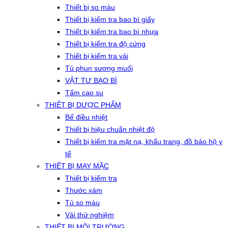
Thiết bị so màu
Thiết bị kiểm tra bao bì giấy
Thiết bị kiểm tra bao bì nhựa
Thiết bị kiểm tra độ cứng
Thiết bị kiểm tra vải
Tủ phun sương muối
VẬT TƯ BAO BÌ
Tấm cao su
THIẾT BỊ DƯỢC PHẨM
Bể điều nhiệt
Thiết bị hiệu chuẩn nhiệt độ
Thiết bị kiểm tra mặt nạ, khẩu trang, đồ bảo hộ y
tế
THIẾT BỊ MAY MẶC
Thiết bị kiểm tra
Thước xám
Tủ so màu
Vải thử nghiệm
THIẾT BỊ MÔI TRƯỜNG