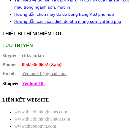
Tìm hiểu về độ mịn và cách xác định độ mịn của hạt sơn, bột
màu trong ngành sơn, mực in
Hướng dẫn chọn máy đo độ bóng hãng KSJ phù hợp
Hướng dẫn cách xác định độ phủ màng sơn, vật liệu phủ
THIẾT BỊ THÍ NGHIỆM TỐT
LƯU THỊ YẾN
Skype:
citi.yeudau
Phone:
094.936.0692 (Zalo)
Email:
Yenluu010@gmail.com
Shopee:
Yenluu010
LIÊN KẾT WEBSITE
www.thietbithinghiems.com
www.thietbithinghiemtot.com
www.chobuonvn.com