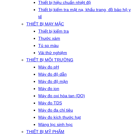
Thiết bị hiệu chuẩn nhiệt độ
Thiết bị kiểm tra mặt nạ, khẩu trang, đồ bảo hộ y
tế
THIẾT BỊ MAY MẶC
Thiết bị kiểm tra
Thước xám
Tủ so màu
Vải thử nghiệm
THIẾT BỊ MÔI TRƯỜNG
Máy đo pH
Máy đo độ dẫn
Máy đo độ mặn
Máy đo ion
Máy đo oxi hòa tan (DO)
Máy đo TDS
Máy đo đa chỉ tiêu
Máy đo kích thước hạt
Màng lọc sinh học
THIẾT BỊ MỸ PHẨM