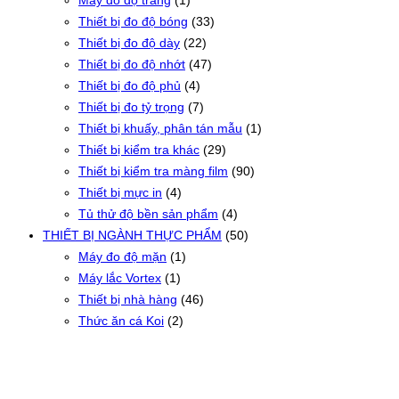
Máy đo độ trắng
(1)
Thiết bị đo độ bóng
(33)
Thiết bị đo độ dày
(22)
Thiết bị đo độ nhớt
(47)
Thiết bị đo độ phủ
(4)
Thiết bị đo tỷ trọng
(7)
Thiết bị khuấy, phân tán mẫu
(1)
Thiết bị kiểm tra khác
(29)
Thiết bị kiểm tra màng film
(90)
Thiết bị mực in
(4)
Tủ thử độ bền sản phẩm
(4)
THIẾT BỊ NGÀNH THỰC PHẨM
(50)
Máy đo độ mặn
(1)
Máy lắc Vortex
(1)
Thiết bị nhà hàng
(46)
Thức ăn cá Koi
(2)