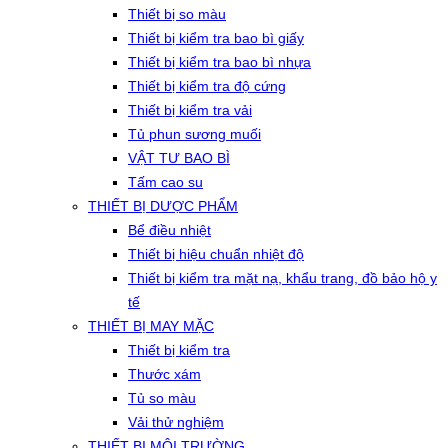
Thiết bị so màu
Thiết bị kiểm tra bao bì giấy
Thiết bị kiểm tra bao bì nhựa
Thiết bị kiểm tra độ cứng
Thiết bị kiểm tra vải
Tủ phun sương muối
VẬT TƯ BAO BÌ
Tấm cao su
THIẾT BỊ DƯỢC PHẨM
Bể điều nhiệt
Thiết bị hiệu chuẩn nhiệt độ
Thiết bị kiểm tra mặt nạ, khẩu trang, đồ bảo hộ y
tế
THIẾT BỊ MAY MẶC
Thiết bị kiểm tra
Thước xám
Tủ so màu
Vải thử nghiệm
THIẾT BỊ MÔI TRƯỜNG