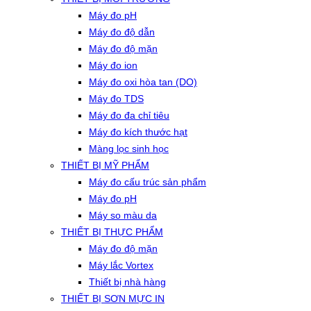
Máy đo pH
Máy đo độ dẫn
Máy đo độ mặn
Máy đo ion
Máy đo oxi hòa tan (DO)
Máy đo TDS
Máy đo đa chỉ tiêu
Máy đo kích thước hạt
Màng lọc sinh học
THIẾT BỊ MỸ PHẨM
Máy đo cấu trúc sản phẩm
Máy đo pH
Máy so màu da
THIẾT BỊ THỰC PHẨM
Máy đo độ mặn
Máy lắc Vortex
Thiết bị nhà hàng
THIẾT BỊ SƠN MỰC IN