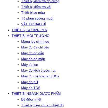
Thiết bị kiểm tra độ cứng
Thiết bị kiểm tra vải
Thiết bị so màu
Tủ phun sương muối
VẬT TƯ BAO BÌ
THIẾT BỊ CƠ BẢN PTN
THIẾT BỊ MÔI TRƯỜNG
Màng lọc sinh học
Máy đo đa chỉ tiêu
Máy đo độ dẫn
Máy đo độ mặn
Máy đo ion
Máy đo kích thước hạt
Máy đo oxi hòa tan (DO)
Máy đo pH
Máy đo TDS
THIẾT BỊ NGÀNH DƯỢC PHẨM
Bể điều nhiệt
Thiết bị hiệu chuẩn nhiệt độ