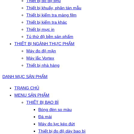
Thiết bị đo độ phủ
Thiết bị khuấy, phân tán mẫu
Thiết bị kiểm tra màng film
Thiết bị kiểm tra khác
Thiết bị mực in
Tủ thử độ bền sản phẩm
THIẾT BỊ NGÀNH THỰC PHẨM
Máy đo độ mặn
Máy lắc Vortex
Thiết bị nhà hàng
DANH MỤC SẢN PHẨM
TRANG CHỦ
MENU SẢN PHẨM
THIẾT BỊ BAO BÌ
Bóng đèn so màu
Đá mài
Máy đo lực kéo đứt
Thiết bị đo độ dày bao bì