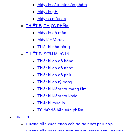
Máy đo cấu trúc sản phẩm
Máy đo pH
Máy so màu da
THIẾT BỊ THỰC PHẨM
Máy đo độ mặn
Máy lắc Vortex
Thiết bị nhà hàng
THIẾT BỊ SƠN MỰC IN
Thiết bị đo độ bóng
Thiết bị đo độ nhớt
Thiết bị đo độ phủ
Thiết bị đo tỷ trọng
Thiết bị kiểm tra màng film
Thiết bị kiểm tra khác
Thiết bị mực in
Tủ thử độ bền sản phẩm
TIN TỨC
Hướng dẫn cách chọn cốc đo độ nhớt phù hợp