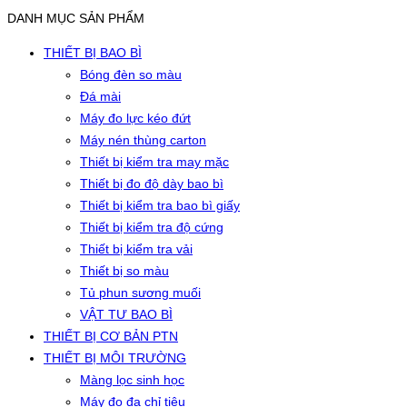
DANH MỤC SẢN PHẨM
THIẾT BỊ BAO BÌ
Bóng đèn so màu
Đá mài
Máy đo lực kéo đứt
Máy nén thùng carton
Thiết bị kiểm tra may mặc
Thiết bị đo độ dày bao bì
Thiết bị kiểm tra bao bì giấy
Thiết bị kiểm tra độ cứng
Thiết bị kiểm tra vải
Thiết bị so màu
Tủ phun sương muối
VẬT TƯ BAO BÌ
THIẾT BỊ CƠ BẢN PTN
THIẾT BỊ MÔI TRƯỜNG
Màng lọc sinh học
Máy đo đa chỉ tiêu