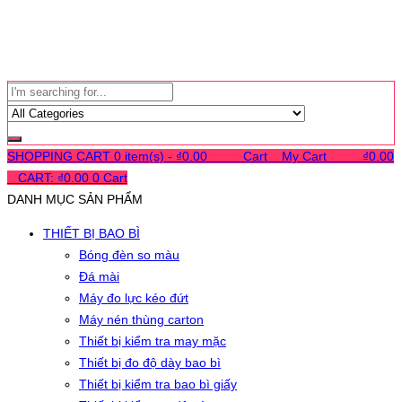
SHOPPING CART
0 item(s) -
₫
0.00
0
0
0
Cart
0
My Cart
0
0
0
₫
0.00
0
CART:
₫
0.00
0
Cart
DANH MỤC SẢN PHẨM
THIẾT BỊ BAO BÌ
Bóng đèn so màu
Đá mài
Máy đo lực kéo đứt
Máy nén thùng carton
Thiết bị kiểm tra may mặc
Thiết bị đo độ dày bao bì
Thiết bị kiểm tra bao bì giấy