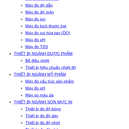
Máy đo độ dẫn
Máy đo độ mặn
Máy đo ion
Máy đo kích thước hạt
Máy đo oxi hòa tan (DO)
Máy đo pH
Máy đo TDS
THIẾT BỊ NGÀNH DƯỢC PHẨM
Bể điều nhiệt
Thiết bị hiệu chuẩn nhiệt độ
THIẾT BỊ NGÀNH MỸ PHẨM
Máy đo cấu trúc sản phẩm
Máy đo pH
Máy so màu da
THIẾT BỊ NGÀNH SƠN MỰC IN
Thiết bị đo độ bóng
Thiết bị đo độ dày
Thiết bị đo độ nhớt