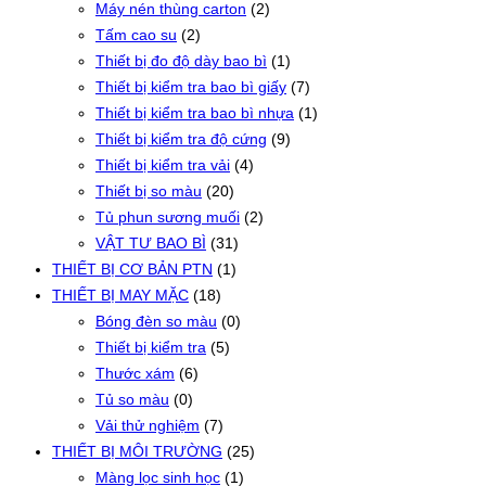
Máy nén thùng carton
(2)
Tấm cao su
(2)
Thiết bị đo độ dày bao bì
(1)
Thiết bị kiểm tra bao bì giấy
(7)
Thiết bị kiểm tra bao bì nhựa
(1)
Thiết bị kiểm tra độ cứng
(9)
Thiết bị kiểm tra vải
(4)
Thiết bị so màu
(20)
Tủ phun sương muối
(2)
VẬT TƯ BAO BÌ
(31)
THIẾT BỊ CƠ BẢN PTN
(1)
THIẾT BỊ MAY MẶC
(18)
Bóng đèn so màu
(0)
Thiết bị kiểm tra
(5)
Thước xám
(6)
Tủ so màu
(0)
Vải thử nghiệm
(7)
THIẾT BỊ MÔI TRƯỜNG
(25)
Màng lọc sinh học
(1)