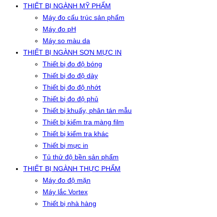
THIẾT BỊ NGÀNH MỸ PHẨM
Máy đo cấu trúc sản phẩm
Máy đo pH
Máy so màu da
THIẾT BỊ NGÀNH SƠN MỰC IN
Thiết bị đo độ bóng
Thiết bị đo độ dày
Thiết bị đo độ nhớt
Thiết bị đo độ phủ
Thiết bị khuấy, phân tán mẫu
Thiết bị kiểm tra màng film
Thiết bị kiểm tra khác
Thiết bị mực in
Tủ thử độ bền sản phẩm
THIẾT BỊ NGÀNH THỰC PHẨM
Máy đo độ mặn
Máy lắc Vortex
Thiết bị nhà hàng