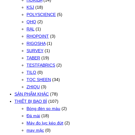
HORIBA
(14)
KSJ
(18)
POLYSCIENCE
(5)
QHQ
(2)
RAL
(1)
RHOPOINT
(3)
RIGOSHA
(1)
SURVEY
(1)
TABER
(19)
TESTFABRICS
(2)
TILO
(0)
TQC SHEEN
(34)
ZHIQU
(3)
SẢN PHẨM KHÁC
(78)
THIẾT BỊ BAO BÌ
(107)
Bóng đèn so màu
(2)
Đá mài
(18)
Máy đo lực kéo đứt
(2)
may mặc
(0)