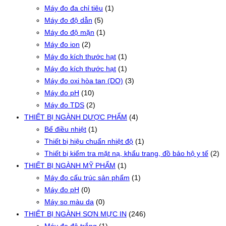
Máy đo đa chỉ tiêu
(1)
Máy đo độ dẫn
(5)
Máy đo độ mặn
(1)
Máy đo ion
(2)
Máy đo kích thước hạt
(1)
Máy đo kích thước hạt
(1)
Máy đo oxi hòa tan (DO)
(3)
Máy đo pH
(10)
Máy đo TDS
(2)
THIẾT BỊ NGÀNH DƯỢC PHẨM
(4)
Bể điều nhiệt
(1)
Thiết bị hiệu chuẩn nhiệt độ
(1)
Thiết bị kiểm tra mặt nạ, khẩu trang, đồ bảo hộ y tế
(2)
THIẾT BỊ NGÀNH MỸ PHẨM
(1)
Máy đo cấu trúc sản phẩm
(1)
Máy đo pH
(0)
Máy so màu da
(0)
THIẾT BỊ NGÀNH SƠN MỰC IN
(246)