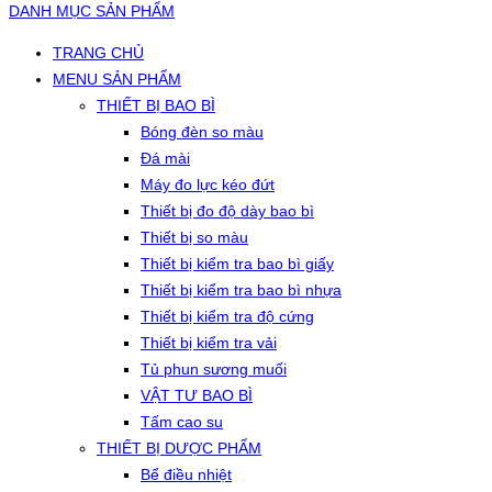
DANH MỤC SẢN PHẨM
TRANG CHỦ
MENU SẢN PHẨM
THIẾT BỊ BAO BÌ
Bóng đèn so màu
Đá mài
Máy đo lực kéo đứt
Thiết bị đo độ dày bao bì
Thiết bị so màu
Thiết bị kiểm tra bao bì giấy
Thiết bị kiểm tra bao bì nhựa
Thiết bị kiểm tra độ cứng
Thiết bị kiểm tra vải
Tủ phun sương muối
VẬT TƯ BAO BÌ
Tấm cao su
THIẾT BỊ DƯỢC PHẨM
Bể điều nhiệt