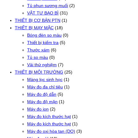
Tủ phun sương muối
(2)
VẬT TƯ BAO BÌ
(31)
THIẾT BỊ CƠ BẢN PTN
(1)
THIẾT BỊ MAY MẶC
(18)
Bóng đèn so màu
(0)
Thiết bị kiểm tra
(5)
Thước xám
(6)
Tủ so màu
(0)
Vải thử nghiệm
(7)
THIẾT BỊ MÔI TRƯỜNG
(25)
Màng lọc sinh học
(1)
Máy đo đa chỉ tiêu
(1)
Máy đo độ dẫn
(5)
Máy đo độ mặn
(1)
Máy đo ion
(2)
Máy đo kích thước hạt
(1)
Máy đo kích thước hạt
(1)
Máy đo oxi hòa tan (DO)
(3)