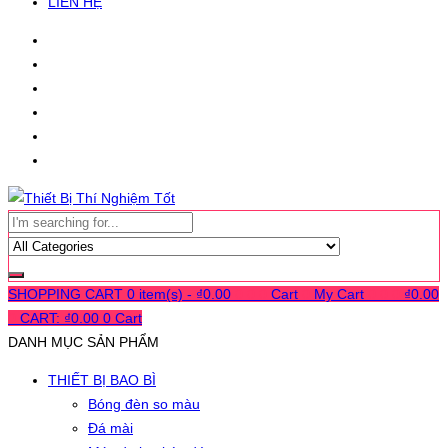
LIÊN HỆ
SHOPPING CART
0 item(s) -
₫
0.00
0
0
0
Cart
0
My Cart
0
0
0
₫
0.00
0
CART:
₫
0.00
0
Cart
DANH MỤC SẢN PHẨM
THIẾT BỊ BAO BÌ
Bóng đèn so màu
Đá mài