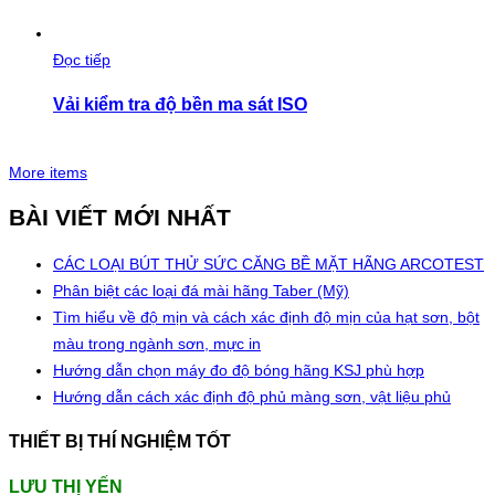
Đọc tiếp
Vải kiểm tra độ bền ma sát ISO
More items
BÀI VIẾT MỚI NHẤT
CÁC LOẠI BÚT THỬ SỨC CĂNG BỀ MẶT HÃNG ARCOTEST
Phân biệt các loại đá mài hãng Taber (Mỹ)
Tìm hiểu về độ mịn và cách xác định độ mịn của hạt sơn, bột
màu trong ngành sơn, mực in
Hướng dẫn chọn máy đo độ bóng hãng KSJ phù hợp
Hướng dẫn cách xác định độ phủ màng sơn, vật liệu phủ
THIẾT BỊ THÍ NGHIỆM TỐT
LƯU THỊ YẾN