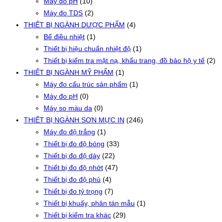
Máy đo pH
(10)
Máy đo TDS
(2)
THIẾT BỊ NGÀNH DƯỢC PHẨM
(4)
Bể điều nhiệt
(1)
Thiết bị hiệu chuẩn nhiệt độ
(1)
Thiết bị kiểm tra mặt nạ, khẩu trang, đồ bảo hộ y tế
(2)
THIẾT BỊ NGÀNH MỸ PHẨM
(1)
Máy đo cấu trúc sản phẩm
(1)
Máy đo pH
(0)
Máy so màu da
(0)
THIẾT BỊ NGÀNH SƠN MỰC IN
(246)
Máy đo độ trắng
(1)
Thiết bị đo độ bóng
(33)
Thiết bị đo độ dày
(22)
Thiết bị đo độ nhớt
(47)
Thiết bị đo độ phủ
(4)
Thiết bị đo tỷ trọng
(7)
Thiết bị khuấy, phân tán mẫu
(1)
Thiết bị kiểm tra khác
(29)