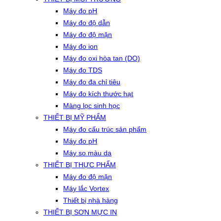
Máy đo pH
Máy đo độ dẫn
Máy đo độ mặn
Máy đo ion
Máy đo oxi hòa tan (DO)
Máy đo TDS
Máy đo đa chỉ tiêu
Máy đo kích thước hạt
Màng lọc sinh học
THIẾT BỊ MỸ PHẨM
Máy đo cấu trúc sản phẩm
Máy đo pH
Máy so màu da
THIẾT BỊ THỰC PHẨM
Máy đo độ mặn
Máy lắc Vortex
Thiết bị nhà hàng
THIẾT BỊ SƠN MỰC IN