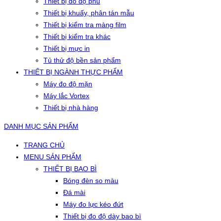
Thiết bị đo độ phủ
Thiết bị khuấy, phân tán mẫu
Thiết bị kiểm tra màng film
Thiết bị kiểm tra khác
Thiết bị mực in
Tủ thử độ bền sản phẩm
THIẾT BỊ NGÀNH THỰC PHẨM
Máy đo độ mặn
Máy lắc Vortex
Thiết bị nhà hàng
DANH MỤC SẢN PHẨM
TRANG CHỦ
MENU SẢN PHẨM
THIẾT BỊ BAO BÌ
Bóng đèn so màu
Đá mài
Máy đo lực kéo đứt
Thiết bị đo độ dày bao bì