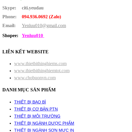
Skype:
citi.yeudau
Phone:
094.936.0692 (Zalo)
Email:
Yenluu010@gmail.com
Shopee:
Yenluu010
LIÊN KẾT WEBSITE
www.thietbithinghiems.com
www.thietbithinghiemtot.com
www.chobuonvn.com
DANH MỤC SẢN PHẨM
THIẾT BỊ BAO BÌ
THIẾT BỊ CƠ BẢN PTN
THIẾT BỊ MÔI TRƯỜNG
THIẾT BỊ NGÀNH DƯỢC PHẨM
THIẾT BỊ NGÀNH SƠN MỰC IN