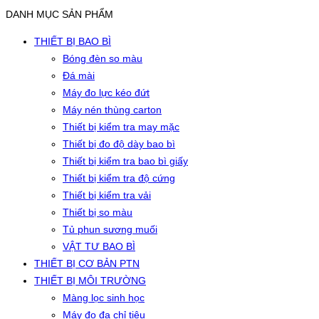
DANH MỤC SẢN PHẨM
THIẾT BỊ BAO BÌ
Bóng đèn so màu
Đá mài
Máy đo lực kéo đứt
Máy nén thùng carton
Thiết bị kiểm tra may mặc
Thiết bị đo độ dày bao bì
Thiết bị kiểm tra bao bì giấy
Thiết bị kiểm tra độ cứng
Thiết bị kiểm tra vải
Thiết bị so màu
Tủ phun sương muối
VẬT TƯ BAO BÌ
THIẾT BỊ CƠ BẢN PTN
THIẾT BỊ MÔI TRƯỜNG
Màng lọc sinh học
Máy đo đa chỉ tiêu