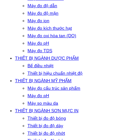
Máy đo độ dẫn
Máy đo độ mặn
Máy đo ion
Máy đo kích thước hạt
Máy đo oxi hòa tan (DO)
Máy đo pH
Máy đo TDS
THIẾT BỊ NGÀNH DƯỢC PHẨM
Bể điều nhiệt
Thiết bị hiệu chuẩn nhiệt độ
THIẾT BỊ NGÀNH MỸ PHẨM
Máy đo cấu trúc sản phẩm
Máy đo pH
Máy so màu da
THIẾT BỊ NGÀNH SƠN MỰC IN
Thiết bị đo độ bóng
Thiết bị đo độ dày
Thiết bị đo độ nhớt