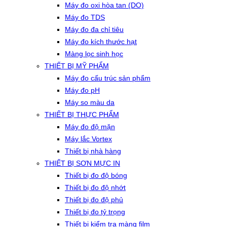
Máy đo oxi hòa tan (DO)
Máy đo TDS
Máy đo đa chỉ tiêu
Máy đo kích thước hạt
Màng lọc sinh học
THIẾT BỊ MỸ PHẨM
Máy đo cấu trúc sản phẩm
Máy đo pH
Máy so màu da
THIẾT BỊ THỰC PHẨM
Máy đo độ mặn
Máy lắc Vortex
Thiết bị nhà hàng
THIẾT BỊ SƠN MỰC IN
Thiết bị đo độ bóng
Thiết bị đo độ nhớt
Thiết bị đo độ phủ
Thiết bị đo tỷ trọng
Thiết bị kiểm tra màng film