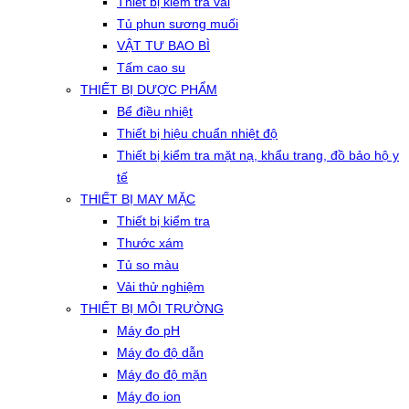
Thiết bị kiểm tra vải
Tủ phun sương muối
VẬT TƯ BAO BÌ
Tấm cao su
THIẾT BỊ DƯỢC PHẨM
Bể điều nhiệt
Thiết bị hiệu chuẩn nhiệt độ
Thiết bị kiểm tra mặt nạ, khẩu trang, đồ bảo hộ y
tế
THIẾT BỊ MAY MẶC
Thiết bị kiểm tra
Thước xám
Tủ so màu
Vải thử nghiệm
THIẾT BỊ MÔI TRƯỜNG
Máy đo pH
Máy đo độ dẫn
Máy đo độ mặn
Máy đo ion