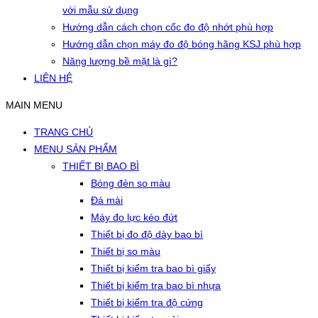
với mẫu sử dụng
Hướng dẫn cách chọn cốc đo độ nhớt phù hợp
Hướng dẫn chọn máy đo độ bóng hãng KSJ phù hợp
Năng lượng bề mặt là gì?
LIÊN HỆ
MAIN MENU
TRANG CHỦ
MENU SẢN PHẨM
THIẾT BỊ BAO BÌ
Bóng đèn so màu
Đá mài
Máy đo lực kéo đứt
Thiết bị đo độ dày bao bì
Thiết bị so màu
Thiết bị kiểm tra bao bì giấy
Thiết bị kiểm tra bao bì nhựa
Thiết bị kiểm tra độ cứng