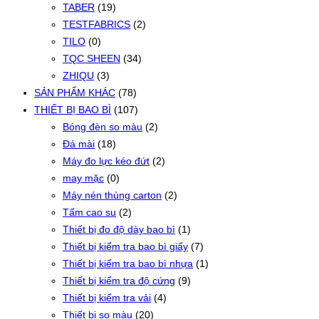
TABER
(19)
TESTFABRICS
(2)
TILO
(0)
TQC SHEEN
(34)
ZHIQU
(3)
SẢN PHẨM KHÁC
(78)
THIẾT BỊ BAO BÌ
(107)
Bóng đèn so màu
(2)
Đá mài
(18)
Máy đo lực kéo đứt
(2)
may mặc
(0)
Máy nén thùng carton
(2)
Tấm cao su
(2)
Thiết bị đo độ dày bao bì
(1)
Thiết bị kiểm tra bao bì giấy
(7)
Thiết bị kiểm tra bao bì nhựa
(1)
Thiết bị kiểm tra độ cứng
(9)
Thiết bị kiểm tra vải
(4)
Thiết bị so màu
(20)