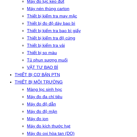
Máy đo lực kéo đứt
Máy nén thùng carton
Thiết bị kiểm tra may mặc
Thiết bị đo độ dày bao bì
Thiết bị kiểm tra bao bì giấy
Thiết bị kiểm tra độ cứng
Thiết bị kiểm tra vải
Thiết bị so màu
Tủ phun sương muối
VẬT TƯ BAO BÌ
THIẾT BỊ CƠ BẢN PTN
THIẾT BỊ MÔI TRƯỜNG
Màng lọc sinh học
Máy đo đa chỉ tiêu
Máy đo độ dẫn
Máy đo độ mặn
Máy đo ion
Máy đo kích thước hạt
Máy đo oxi hòa tan (DO)