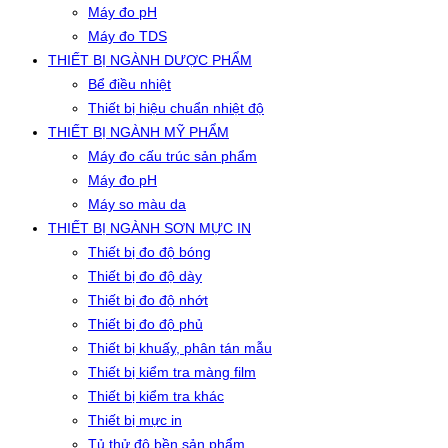
Máy đo pH
Máy đo TDS
THIẾT BỊ NGÀNH DƯỢC PHẨM
Bể điều nhiệt
Thiết bị hiệu chuẩn nhiệt độ
THIẾT BỊ NGÀNH MỸ PHẨM
Máy đo cấu trúc sản phẩm
Máy đo pH
Máy so màu da
THIẾT BỊ NGÀNH SƠN MỰC IN
Thiết bị đo độ bóng
Thiết bị đo độ dày
Thiết bị đo độ nhớt
Thiết bị đo độ phủ
Thiết bị khuấy, phân tán mẫu
Thiết bị kiểm tra màng film
Thiết bị kiểm tra khác
Thiết bị mực in
Tủ thử độ bền sản phẩm