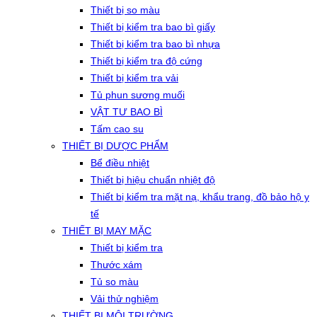
Thiết bị so màu
Thiết bị kiểm tra bao bì giấy
Thiết bị kiểm tra bao bì nhựa
Thiết bị kiểm tra độ cứng
Thiết bị kiểm tra vải
Tủ phun sương muối
VẬT TƯ BAO BÌ
Tấm cao su
THIẾT BỊ DƯỢC PHẨM
Bể điều nhiệt
Thiết bị hiệu chuẩn nhiệt độ
Thiết bị kiểm tra mặt nạ, khẩu trang, đồ bảo hộ y
tế
THIẾT BỊ MAY MẶC
Thiết bị kiểm tra
Thước xám
Tủ so màu
Vải thử nghiệm
THIẾT BỊ MÔI TRƯỜNG