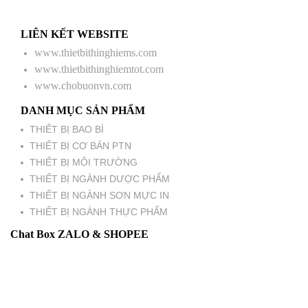
LIÊN KẾT WEBSITE
www.thietbithinghiems.com
www.thietbithinghiemtot.com
www.chobuonvn.com
DANH MỤC SẢN PHẨM
THIẾT BỊ BAO BÌ
THIẾT BỊ CƠ BẢN PTN
THIẾT BỊ MÔI TRƯỜNG
THIẾT BỊ NGÀNH DƯỢC PHẨM
THIẾT BỊ NGÀNH SƠN MỰC IN
THIẾT BỊ NGÀNH THỰC PHẨM
Chat Box ZALO & SHOPEE