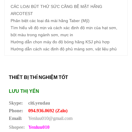
CÁC LOẠI BÚT THỬ SỨC CĂNG BỀ MẶT HÃNG
ARCOTEST
Phân biệt các loại đá mài hãng Taber (Mỹ)
Tìm hiểu về độ mịn và cách xác định độ mịn của hạt sơn,
bột màu trong ngành sơn, mực in
Hướng dẫn chọn máy đo độ bóng hãng KSJ phù hợp
Hướng dẫn cách xác định độ phủ màng sơn, vật liệu phủ
THIẾT BỊ THÍ NGHIỆM TỐT
LƯU THỊ YẾN
Skype:
citi.yeudau
Phone:
094.936.0692 (Zalo)
Email:
Yenluu010@gmail.com
Shopee:
Yenluu010