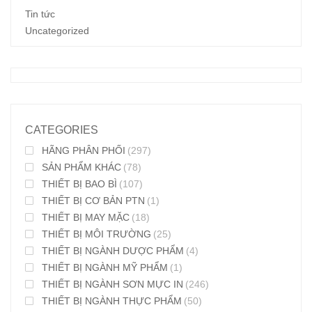
Tin tức
Uncategorized
CATEGORIES
HÃNG PHÂN PHỐI
(297)
SẢN PHẨM KHÁC
(78)
THIẾT BỊ BAO BÌ
(107)
THIẾT BỊ CƠ BẢN PTN
(1)
THIẾT BỊ MAY MẶC
(18)
THIẾT BỊ MÔI TRƯỜNG
(25)
THIẾT BỊ NGÀNH DƯỢC PHẨM
(4)
THIẾT BỊ NGÀNH MỸ PHẨM
(1)
THIẾT BỊ NGÀNH SƠN MỰC IN
(246)
THIẾT BỊ NGÀNH THỰC PHẨM
(50)