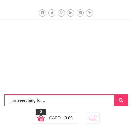
0
CART:
₫
0.00