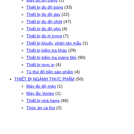
Máy đo độ trắng
(1)
Thiết bị đo độ bóng
(33)
Thiết bị đo độ dày
(22)
Thiết bị đo độ nhớt
(47)
Thiết bị đo độ phủ
(4)
Thiết bị đo tỷ trọng
(7)
Thiết bị khuấy, phân tán mẫu
(1)
Thiết bị kiểm tra khác
(29)
Thiết bị kiểm tra màng film
(90)
Thiết bị mực in
(4)
Tủ thử độ bền sản phẩm
(4)
THIẾT BỊ NGÀNH THỰC PHẨM
(50)
Máy đo độ mặn
(1)
Máy lắc Vortex
(1)
Thiết bị nhà hàng
(46)
Thức ăn cá Koi
(2)