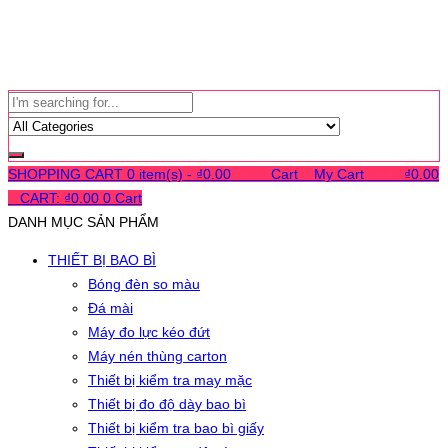
SHOPPING CART
0 item(s) -
₫
0.00
0
0
0
Cart
0
My Cart
0
0
0
₫
0.00
0
CART:
₫
0.00
0
Cart
DANH MỤC SẢN PHẨM
THIẾT BỊ BAO BÌ
Bóng đèn so màu
Đá mài
Máy đo lực kéo đứt
Máy nén thùng carton
Thiết bị kiểm tra may mặc
Thiết bị đo độ dày bao bì
Thiết bị kiểm tra bao bì giấy