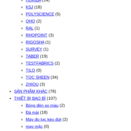
HORIBA
(14)
KSJ
(18)
POLYSCIENCE
(5)
QHQ
(2)
RAL
(1)
RHOPOINT
(3)
RIGOSHA
(1)
SURVEY
(1)
TABER
(19)
TESTFABRICS
(2)
TILO
(0)
TQC SHEEN
(34)
ZHIQU
(3)
SẢN PHẨM KHÁC
(78)
THIẾT BỊ BAO BÌ
(107)
Bóng đèn so màu
(2)
Đá mài
(18)
Máy đo lực kéo đứt
(2)
may mặc
(0)