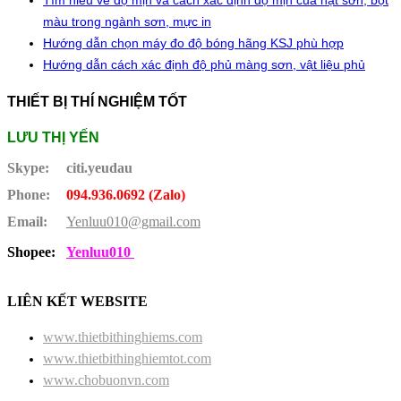
Tìm hiểu về độ mịn và cách xác định độ mịn của hạt sơn, bột
màu trong ngành sơn, mực in
Hướng dẫn chọn máy đo độ bóng hãng KSJ phù hợp
Hướng dẫn cách xác định độ phủ màng sơn, vật liệu phủ
THIẾT BỊ THÍ NGHIỆM TỐT
LƯU THỊ YẾN
Skype:
citi.yeudau
Phone:
094.936.0692 (Zalo)
Email:
Yenluu010@gmail.com
Shopee:
Yenluu010
LIÊN KẾT WEBSITE
www.thietbithinghiems.com
www.thietbithinghiemtot.com
www.chobuonvn.com