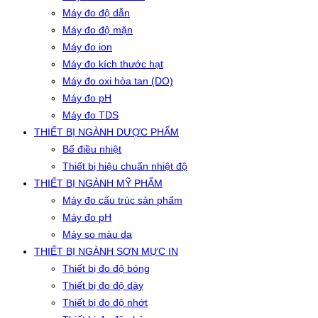
Máy đo độ dẫn
Máy đo độ mặn
Máy đo ion
Máy đo kích thước hạt
Máy đo oxi hòa tan (DO)
Máy đo pH
Máy đo TDS
THIẾT BỊ NGÀNH DƯỢC PHẨM
Bể điều nhiệt
Thiết bị hiệu chuẩn nhiệt độ
THIẾT BỊ NGÀNH MỸ PHẨM
Máy đo cấu trúc sản phẩm
Máy đo pH
Máy so màu da
THIẾT BỊ NGÀNH SƠN MỰC IN
Thiết bị đo độ bóng
Thiết bị đo độ dày
Thiết bị đo độ nhớt