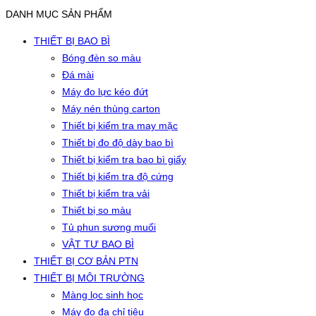
DANH MỤC SẢN PHẨM
THIẾT BỊ BAO BÌ
Bóng đèn so màu
Đá mài
Máy đo lực kéo đứt
Máy nén thùng carton
Thiết bị kiểm tra may mặc
Thiết bị đo độ dày bao bì
Thiết bị kiểm tra bao bì giấy
Thiết bị kiểm tra độ cứng
Thiết bị kiểm tra vải
Thiết bị so màu
Tủ phun sương muối
VẬT TƯ BAO BÌ
THIẾT BỊ CƠ BẢN PTN
THIẾT BỊ MÔI TRƯỜNG
Màng lọc sinh học
Máy đo đa chỉ tiêu