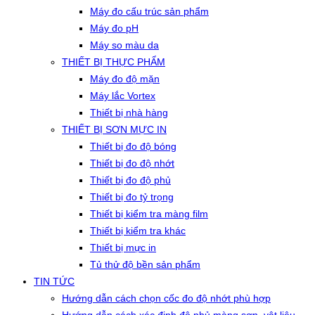
Máy đo cấu trúc sản phẩm
Máy đo pH
Máy so màu da
THIẾT BỊ THỰC PHẨM
Máy đo độ mặn
Máy lắc Vortex
Thiết bị nhà hàng
THIẾT BỊ SƠN MỰC IN
Thiết bị đo độ bóng
Thiết bị đo độ nhớt
Thiết bị đo độ phủ
Thiết bị đo tỷ trọng
Thiết bị kiểm tra màng film
Thiết bị kiểm tra khác
Thiết bị mực in
Tủ thử độ bền sản phẩm
TIN TỨC
Hướng dẫn cách chọn cốc đo độ nhớt phù hợp