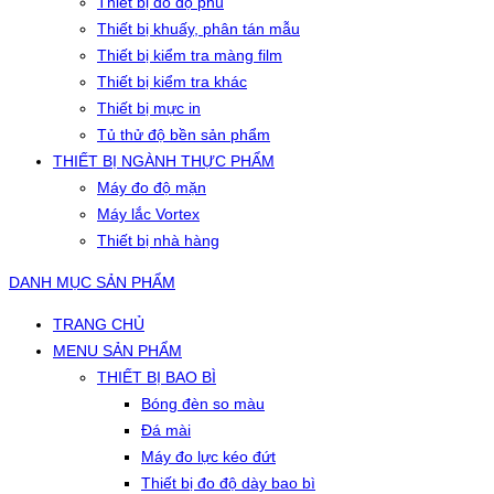
Thiết bị đo độ phủ
Thiết bị khuấy, phân tán mẫu
Thiết bị kiểm tra màng film
Thiết bị kiểm tra khác
Thiết bị mực in
Tủ thử độ bền sản phẩm
THIẾT BỊ NGÀNH THỰC PHẨM
Máy đo độ mặn
Máy lắc Vortex
Thiết bị nhà hàng
DANH MỤC SẢN PHẨM
TRANG CHỦ
MENU SẢN PHẨM
THIẾT BỊ BAO BÌ
Bóng đèn so màu
Đá mài
Máy đo lực kéo đứt
Thiết bị đo độ dày bao bì