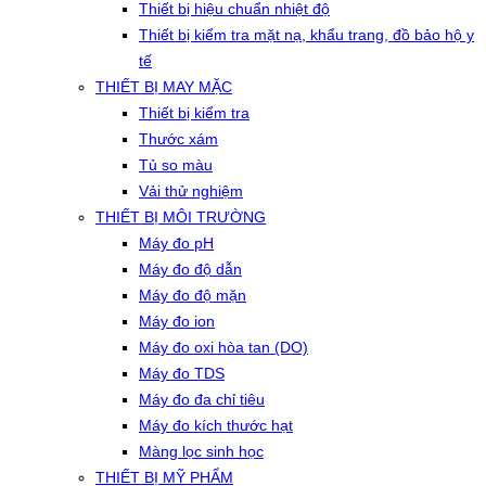
Thiết bị hiệu chuẩn nhiệt độ
Thiết bị kiểm tra mặt nạ, khẩu trang, đồ bảo hộ y
tế
THIẾT BỊ MAY MẶC
Thiết bị kiểm tra
Thước xám
Tủ so màu
Vải thử nghiệm
THIẾT BỊ MÔI TRƯỜNG
Máy đo pH
Máy đo độ dẫn
Máy đo độ mặn
Máy đo ion
Máy đo oxi hòa tan (DO)
Máy đo TDS
Máy đo đa chỉ tiêu
Máy đo kích thước hạt
Màng lọc sinh học
THIẾT BỊ MỸ PHẨM