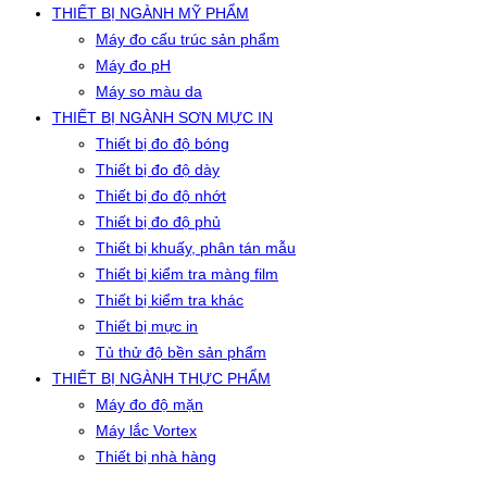
THIẾT BỊ NGÀNH MỸ PHẨM
Máy đo cấu trúc sản phẩm
Máy đo pH
Máy so màu da
THIẾT BỊ NGÀNH SƠN MỰC IN
Thiết bị đo độ bóng
Thiết bị đo độ dày
Thiết bị đo độ nhớt
Thiết bị đo độ phủ
Thiết bị khuấy, phân tán mẫu
Thiết bị kiểm tra màng film
Thiết bị kiểm tra khác
Thiết bị mực in
Tủ thử độ bền sản phẩm
THIẾT BỊ NGÀNH THỰC PHẨM
Máy đo độ mặn
Máy lắc Vortex
Thiết bị nhà hàng