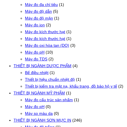
Máy đo đa chỉ tiêu
(1)
Máy đo độ dẫn
(5)
Máy đo độ mặn
(1)
Máy đo ion
(2)
Máy đo kích thước hạt
(1)
Máy đo kích thước hạt
(1)
Máy đo oxi hòa tan (DO)
(3)
Máy đo pH
(10)
Máy đo TDS
(2)
THIẾT BỊ NGÀNH DƯỢC PHẨM
(4)
Bể điều nhiệt
(1)
Thiết bị hiệu chuẩn nhiệt độ
(1)
Thiết bị kiểm tra mặt nạ, khẩu trang, đồ bảo hộ y tế
(2)
THIẾT BỊ NGÀNH MỸ PHẨM
(1)
Máy đo cấu trúc sản phẩm
(1)
Máy đo pH
(0)
Máy so màu da
(0)
THIẾT BỊ NGÀNH SƠN MỰC IN
(246)