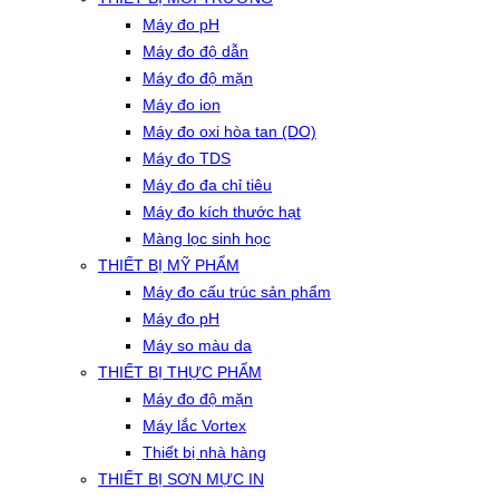
Máy đo pH
Máy đo độ dẫn
Máy đo độ mặn
Máy đo ion
Máy đo oxi hòa tan (DO)
Máy đo TDS
Máy đo đa chỉ tiêu
Máy đo kích thước hạt
Màng lọc sinh học
THIẾT BỊ MỸ PHẨM
Máy đo cấu trúc sản phẩm
Máy đo pH
Máy so màu da
THIẾT BỊ THỰC PHẨM
Máy đo độ mặn
Máy lắc Vortex
Thiết bị nhà hàng
THIẾT BỊ SƠN MỰC IN