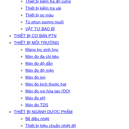
Thiết bị kiểm tra độ cứng
Thiết bị kiểm tra vải
Thiết bị so màu
Tủ phun sương muối
VẬT TƯ BAO BÌ
THIẾT BỊ CƠ BẢN PTN
THIẾT BỊ MÔI TRƯỜNG
Màng lọc sinh học
Máy đo đa chỉ tiêu
Máy đo độ dẫn
Máy đo độ mặn
Máy đo ion
Máy đo kích thước hạt
Máy đo oxi hòa tan (DO)
Máy đo pH
Máy đo TDS
THIẾT BỊ NGÀNH DƯỢC PHẨM
Bể điều nhiệt
Thiết bị hiệu chuẩn nhiệt độ