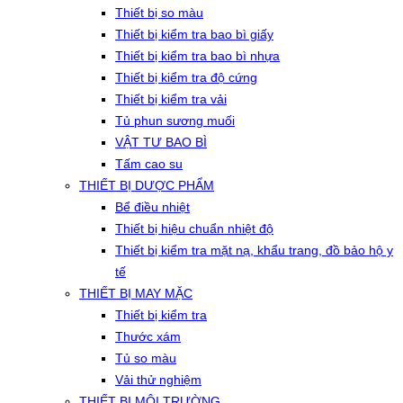
Thiết bị so màu
Thiết bị kiểm tra bao bì giấy
Thiết bị kiểm tra bao bì nhựa
Thiết bị kiểm tra độ cứng
Thiết bị kiểm tra vải
Tủ phun sương muối
VẬT TƯ BAO BÌ
Tấm cao su
THIẾT BỊ DƯỢC PHẨM
Bể điều nhiệt
Thiết bị hiệu chuẩn nhiệt độ
Thiết bị kiểm tra mặt nạ, khẩu trang, đồ bảo hộ y
tế
THIẾT BỊ MAY MẶC
Thiết bị kiểm tra
Thước xám
Tủ so màu
Vải thử nghiệm
THIẾT BỊ MÔI TRƯỜNG