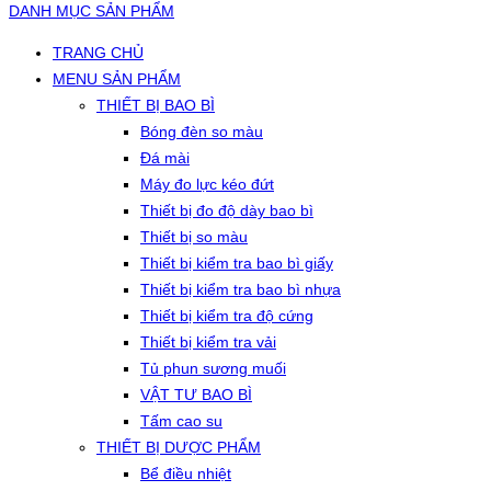
DANH MỤC SẢN PHẨM
TRANG CHỦ
MENU SẢN PHẨM
THIẾT BỊ BAO BÌ
Bóng đèn so màu
Đá mài
Máy đo lực kéo đứt
Thiết bị đo độ dày bao bì
Thiết bị so màu
Thiết bị kiểm tra bao bì giấy
Thiết bị kiểm tra bao bì nhựa
Thiết bị kiểm tra độ cứng
Thiết bị kiểm tra vải
Tủ phun sương muối
VẬT TƯ BAO BÌ
Tấm cao su
THIẾT BỊ DƯỢC PHẨM
Bể điều nhiệt