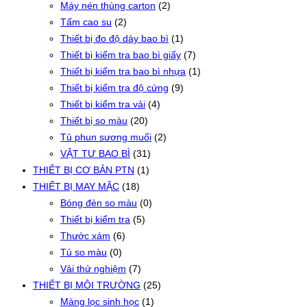
Máy nén thùng carton
(2)
Tấm cao su
(2)
Thiết bị đo độ dày bao bì
(1)
Thiết bị kiểm tra bao bì giấy
(7)
Thiết bị kiểm tra bao bì nhựa
(1)
Thiết bị kiểm tra độ cứng
(9)
Thiết bị kiểm tra vải
(4)
Thiết bị so màu
(20)
Tủ phun sương muối
(2)
VẬT TƯ BAO BÌ
(31)
THIẾT BỊ CƠ BẢN PTN
(1)
THIẾT BỊ MAY MẶC
(18)
Bóng đèn so màu
(0)
Thiết bị kiểm tra
(5)
Thước xám
(6)
Tủ so màu
(0)
Vải thử nghiệm
(7)
THIẾT BỊ MÔI TRƯỜNG
(25)
Màng lọc sinh học
(1)